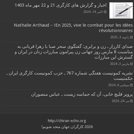
اخبار و گزارش های کارگری 21 و 22 مهر ماه 1403
اکتبر 14, 2024
Nathalie Arthaud – !En 2025, vive le combat pour les idées
révolutionnaires
ژانویه 3, 2025
صدای کارزار ـ زن و برابری: گفتگوی سحر صبا با زهرا قربانی به
مناسبت 8 مارس روز جهانی زن پیرامون مبارزات زنان در ایران و
گسترش این مبارزات
مارس 3, 2024
نشریه کمونیست هفتگی شماره 767 ـ حزب کمونیست کارگری ایران ـ
حکمتیست
سپتامبر 6, 2024
پرویز قلیچ خانی، آن که حماسه زیست ـ عباس منصوران
می 24, 2026
http://chiran-echo.org
2026 کارگران جهان متحد شویم!