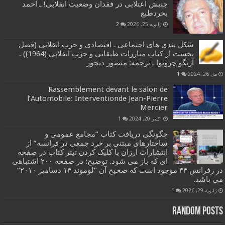
جنبش اعتلایی در فقدان وضعیت انقلابی! ـ احمد
بخردطبع
ژانویه 25, 2026
2
شکل بندی های اجتماعی ـ اقتصادی و حزب انقلابی (فصل
نخست از کتاب مبارزات طبقاتی و حزب انقلابی (1964)) ـ
آریگو چروتوا ـ ترجمه: منصور دیجور
می 26, 2024
1
Rassemblement devant le salon de
l’Automobile: Interventionde Jean-Pierre
Mercier
اکتبر 20, 2024
1
چگونگی دریافت کتاب “مجامع عمومی و
ساختارهای مبتنی بر خرد جمعی در فرانسه” از
انتشارات ارزان با کلیک کردن تیتر کتاب در صفحه
ای که باز می شود. توضیح: در صفحه ۲۰۰ اشتباهی
در رفرانس ۳۴ موجود است که صحیح آن “لوموند ۱۴ دسامبر ۲۰۱۰”
می باشد.
ژانویه 29, 2026
1
Random Posts