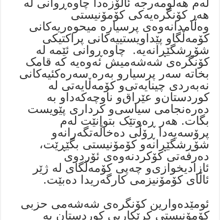
لەم هەلومەرجە ئاڵۆزەدا چاوەڕوانی لە
هەر کۆنگرەیەکی کۆمۆنیستی
وەڵامدانەوەی پرسیارە میحوەریەکانی
کۆمەڵگاو پێداویستییەکانی پراکتیکی
شۆڕشگێڕانەیە. چاوەڕوانی ئێمە لە
کۆنگرەی شەشەمیش ئەوەیە کە قامک
بخاتە سەر پرسیارو بەرە سەرەکئیەکانی
نەبەردی چینایەتی‌و کۆمەڵایەتی لە
کوردستان‌و عێراق‌و ناوچەکەداو بە
دەرەنجامی سیاسی‌و کرداری پێویست
بگات. هەر ڕەوتێک بتوانێت لەم
پرۆسەیەدا ڕۆڵی دەخاڵەتگەرانەو
شۆڕشگێڕانەو کۆمۆنیستی بگێڕێت،
دەرفەتی کۆکردنەوەی ئۆردوی
ئازادیخوازی‌و چەپی کۆمەڵگای لە ژێر
ئاڵای کۆمۆنیزمی کارگەریدا دەبێت.
ئومێدەوارین کۆنگرەی شەشەمی حزبی
کۆمۆنیستی کرێکاریی کوردستان بە