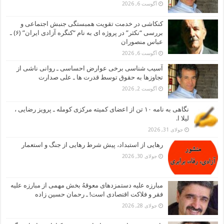
آگوست 6, 2026
کنکاشی در خدمت تقویت همبستگی جنبش اجتماعی و
بررسی “نکثر” در پروژه ای به نام “کنگره آزادی ایران” (۶) ـ
عباس منصوران
آگوست 6, 2026
آسیب شناسی برخی عوارض احساسی ـ روانی ناشی از
تجاوزها به حقوق توسط قدرت ها ـ علی صدارت
آگوست 2, 2026
نگاهی به نامه ۱۰ تن از اعضای کمیته مرکزی کومله ـ پرویز رضایی ،
لیلا ا.
جولای 31, 2026
رهایی از استبداد، پیش شرط رهایی از جنگ و استعمار
جولای 30, 2026
مبارزه علیه دستمزدهای معوقهُ بخش مهمی از مبارزه علیه
فقر و فلاکت اقتصادی است! ـ رحمان حسین زاده
جولای 28, 2026