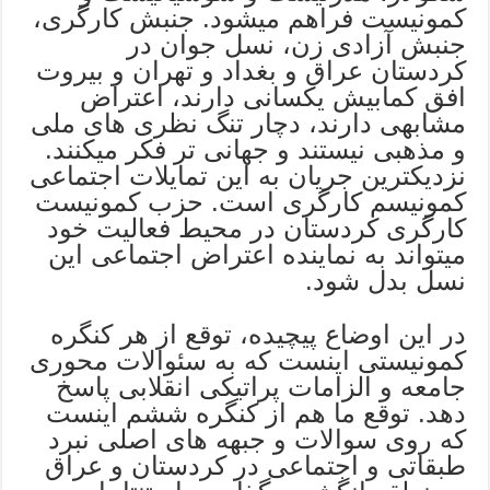
کمونیست فراهم میشود. جنبش کارگری،
جنبش آزادی زن، نسل جوان در
کردستان عراق و بغداد و تهران و بیروت
افق کمابیش یکسانی دارند، اعتراض
مشابهی دارند، دچار تنگ نظری های ملی
و مذهبی نیستند و جهانی تر فکر میکنند.
نزدیکترین جریان به این تمایلات اجتماعی
کمونیسم کارگری است. حزب کمونیست
کارگری کردستان در محیط فعالیت خود
میتواند به نماینده اعتراض اجتماعی این
نسل بدل شود.
در این اوضاع پیچیده، توقع از هر کنگره
کمونیستی اینست که به سئوالات محوری
جامعه و الزامات پراتیکی انقلابی پاسخ
دهد. توقع ما هم از کنگره ششم اینست
که روی سوالات و جبهه های اصلی نبرد
طبقاتی و اجتماعی در کردستان و عراق