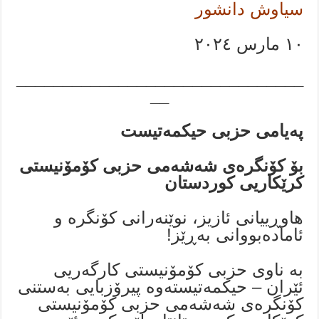
سیاوش دانشور
١٠ مارس ٢٠٢٤
_______________________________
__
پەیامی حزبی حیکمەتیست
بۆ کۆنگرەی شەشەمی حزبی کۆمۆنیستی
کرێکاریی کوردستان
هاوڕییانی ئازیز، نوێنەرانی کۆنگرە و
ئامادەبووانی بەڕێز!
بە ناوی حزبی کۆمۆنیستی کارگەریی
ئێران – حیکمەتیستەوە پیرۆزبایی بەستنی
کۆنگرەی شەشەمی حزبی کۆمۆنیستی