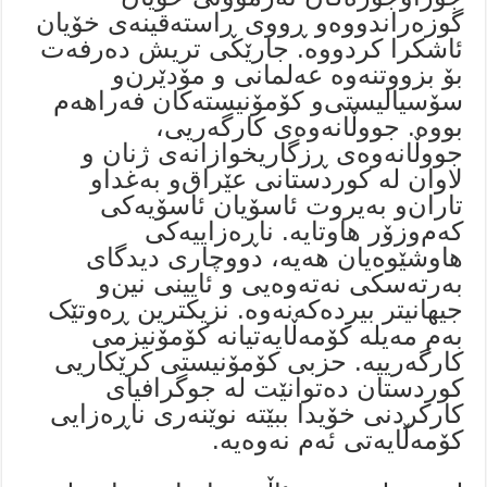
گوزەراندووەو ڕووی ڕاستەقینەی خۆیان
ئاشکرا کردووە. جارێکی تریش دەرفەت
بۆ بزووتنەوە عەلمانی و مۆدێرن‌و
سۆسیالیستی‌و کۆمۆنیستەکان فەراهەم
بووە. جووڵانەوەی کارگەریی،
جووڵانەوەی ڕزگاریخوازانەی ژنان و
لاوان لە کوردستانی عێراق‌و بەغداو
تاران‌و بەیروت ئاسۆیان ئاسۆیەکی
کەم‌وزۆر هاوتایە. ناڕەزاییەکی
هاوشێوەیان هەیە، دووچاری دیدگای
بەرتەسکی نەتەوەیی و ئایینی نین‌و
جیهانیتر بیردەکەنەوە. نزیکترین ڕەوتێک
بەم مەیلە کۆمەڵایەتیانە کۆمۆنیزمی
کارگەرییە. حزبی کۆمۆنیستی کرێکاریی
کوردستان دەتوانێت لە جوگرافیای
کارکردنی خۆیدا ببێتە نوێنەری ناڕەزایی
کۆمەڵایەتی ئەم نەوەیە.