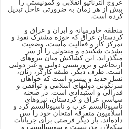
عروج آلترناتیو انقلابی و کمونیستی را
بیش از هر زمان به ضرورتی عاجل تبدیل
کرده است.
منطقه خاورمیانه و ایران و عراق و
کردستان عراق که حوزه مشترک نفوذ و
تمرکز کار و فعالیت ماست، وضعیت
بشدت شکننده و متحولی را از سر
میگذراند. این کشاکش میان نیروهای
ارتجاعی و تروریستی دولتی و غیر دولتی
است. طرف دیگر، طبقه کارگر، زنان،
نسل جدید و پیشرو است که خواهان
سرنگونی دولتهای اسلامی و توافقی و
فدرالی و استبدادی است. در صحنه
سیاسی عراق و کردستان، نیروهای
ناسیونالیسم عرب و ناسیونالیسم کرد و
اسلامیون متفرقه امتحان خود را پس
داده‌اند. بار دیگر فرصتی برای جریانات
سکولار، مدرنیست و سوسیالیست و