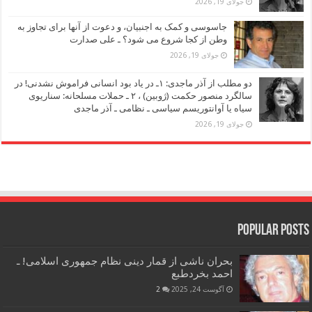
جولای 19, 2026
جاسوسی و کمک به اجنبیان، و دعوت از آنها برای تجاوز به
وطن از کجا شروع می شود؟ ـ علی صدارت
جولای 19, 2026
دو مطلب از آذر ماجدی: ۱ـ در یاد بود انسانی فراموش نشدنی! در
سالگرد منصور حکمت (ژوبین) ، ۲ ـ حملات مسلحانه: سناریوی
سیاه یا آوانتوریسم سیاسی ـ نظامی ـ آذر ماجدی
جولای 19, 2026
Popular Posts
بحران ناشی از قمار دینی نظام جمهوری اسلامی! ـ
احمد بخردطبع
آگوست 24, 2025
2