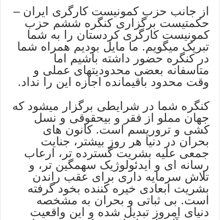
از جانب حزب کمونیست کارگری ایران –
حکمتیست برگزاری کنگره ششم حزب
کمونیست کارگری کردستان را به شما
تبریک میگویم. ما مایل بودیم همراه شما
در کنگره حضور داشته باشیم اما
متاسفانه بعضی محدودیتهای عملی و
وقت محدود باقیمانده اجازه این را نداد.
کنگره شما در شرایطی برگزار میشود که
جهان مملو از فقر و بیحقوقی و نسل
کشی و تروریسم است. کانون های
بحران در دنیا هر روز بیشتر، جنایت
جمعی علیه بشریت گسترده تر، ارعاب
رسانه ای و ایدئولوژیک سهمگین تر، و
تلاش سرمایه داری برای عقب راندن
بشریت ابعادی خیره کننده بخود گرفته
است. بی ثباتی و بحران به مشخصه
دنیای امروز تبدیل شده و این واقعیت