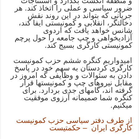
و منطقه انگشت بگذارد و استنتاجات
ضرور سیاسی و عملی را اتخاذ کند. هر
جریانی که بتواند در این روند نقش
دخالتگر، انقلابی و کمونیستی ایفا کند،
شانس خواهد یافت که اردوی
آزادیخواهی و چپ جامعه را حول پرچم
کمونیستی کارگری بسیج کند.
امیدواریم کنگره ششم حزب کمونیست
کارگری کردستان به سهم خود در پاسخ
دادن به سئوالات و وظایفی که امروز در
مقابل نیروهای چپ و کمونیستها قرار
گرفته اند، گامهای جدی بردارد. برای
کنگره شما صمیمانه آرزوی موفقیت
میکنیم.
از طرف دفتر سیاسی حزب کمونیست
کارگری ایران – حکمتیست