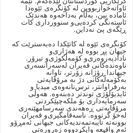
کرێکاریی کوردستانتان لێدەکەم. ئێمە
ئاواتەخوازبووین لە کۆنگرەی ئێوەدا
ئامادە بین، بەڵام بەداخەوە هەندێک
ئاستەنگی کردەیی‌و سنوورداری کات
ڕێگەی پێ نەداین.
کۆنگرەی ئێوە لە کاتێکدا دەبەسترێت کە
جیهان پڕ بووە لە هەژاری‌و
نادادپەروەری‌و کۆمەڵکوژی‌و تیرۆر.
ناوەندەکانی قەیران لەسەرانسەری
جیهاندا ڕۆژانە زۆرتر، تاوانە
بەکۆمەڵەکانی دژ بە مرۆڤایەتی
بەرفراوانتر، ترس‌نانه‌وه‌ی میدیا و
ئایدیۆلۆژی توندتر دەبنەوە. هەوڵی
سەرمایەداری بۆ ملکەچپێکردنی
مرۆڤایەتی ڕەهەندی سەرسامهێنەری
لەخۆ گرتووە. ناسەقامگیری‌و قەیران
بوونەتە تایبەتمەندیەکانی جیهانی ئەمڕۆو
ئەم واقیعە وایکردووە زەرورەتی