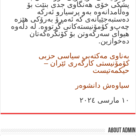
پشکی خۆی هەنگاوی جدی بنێت بۆ
وەڵامدانەوە بەو پرسیارو ئەرکە
دەستبەجێیانەی کە ئەمڕۆ بەرۆکی هێزە
چەپ‌و کۆمۆنیستەکانی گرتووە. لە دڵەوە
هیوای سەرکەوتن بۆ کۆنگرەکەتان
دەخوازین.
بەناوی مەکتەبی سیاسی حزبی
کۆمۆنیستی کارگەری ئێران –
حیکمەتیست
سیاوەش دانشوەر
١٠ مارسی ٢٠٢٤
About admin