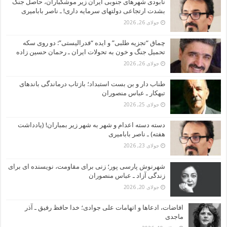
نابودی شهرهای جنوبی ایران زیر موشکباران، حاصل جنگ
بشدت ارتجاعی دولتهای سرمایه داری! ـ ناصر بابامیری
جولای 26, 2026
چماق “تجزیه طلبی” و ایده “فدرالیستی”: دو روی سکه
تحمیل جنگ و خون به تحولات ایران ـ رحمان حسین زاده
جولای 26, 2026
طناب دار و بن بست استبداد؛ بازتاب درماندگی باندهای
تبهکار ـ عباس منصوران
جولای 25, 2026
دسته دسته اعدام و شهر به شهر زیر بمباران! (یادداشت
هفته) ـ ناصر بابامیری
جولای 23, 2026
شهرنوش پارسی پور؛ زنی برای مقاومت، نویسنده ای برای
زندگی آزاد ـ عباس منصوران
جولای 20, 2026
افاضات، ادعاها و اتهامات علی جوادی؛ خدا حافظ رفیق ـ آذر
ماجدی