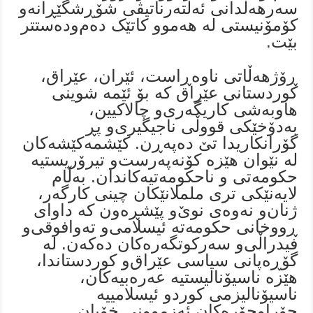
سەرهەڵدانی ئەڵتەرناتیڤی شۆڕشگێڕانەو
کۆمۆنیستی لە هەموو کاتێک دەم‌ودەستتر
بێت.
ڕۆژهەڵاتی ناوەڕاست، ئێران، عێراق،
کوردستانی عێراق کە بۆ ئێمە شوینی
هاوبەشی کاریگەری‌و چالاکیین،
بەدۆخێکی قووڵی ناجیگیری‌و پڕ
گۆرانکاریدا تێ دەپەڕن. کێشمەکێشەکان
لە نێوان هێزە کۆنەپەرست‌و تیرۆریستیە
حکومەتی و ناحکومەتیەکاندان. بەڵام
لایەنێکی تری ململانێکان چینی کارگەر،
ژنان‌و نەوەی نوێ‌و پێشڕەون کە داوای
ڕووخانی حکومەتە ئیسلامی‌و تەوافوقی‌و
فیدراڵی‌و سەرکوتگەرەکان دەکەن. لە
گۆڕەپانی سیاسی عێراق‌و کوردستاندا،
هێزە ناسیۆنالیستیە عەرەبیەکان،
ناسیۆنالیزمی کوردو ئیسلامییە
جۆراوجۆرەکان ئەزموونی خۆیان