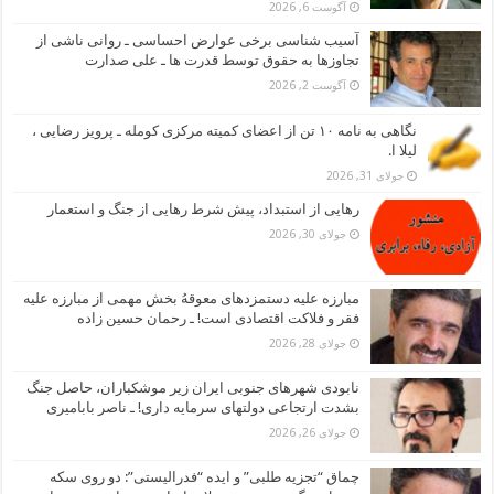
آگوست 6, 2026
آسیب شناسی برخی عوارض احساسی ـ روانی ناشی از
تجاوزها به حقوق توسط قدرت ها ـ علی صدارت
آگوست 2, 2026
نگاهی به نامه ۱۰ تن از اعضای کمیته مرکزی کومله ـ پرویز رضایی ،
لیلا ا.
جولای 31, 2026
رهایی از استبداد، پیش شرط رهایی از جنگ و استعمار
جولای 30, 2026
مبارزه علیه دستمزدهای معوقهُ بخش مهمی از مبارزه علیه
فقر و فلاکت اقتصادی است! ـ رحمان حسین زاده
جولای 28, 2026
نابودی شهرهای جنوبی ایران زیر موشکباران، حاصل جنگ
بشدت ارتجاعی دولتهای سرمایه داری! ـ ناصر بابامیری
جولای 26, 2026
چماق “تجزیه طلبی” و ایده “فدرالیستی”: دو روی سکه