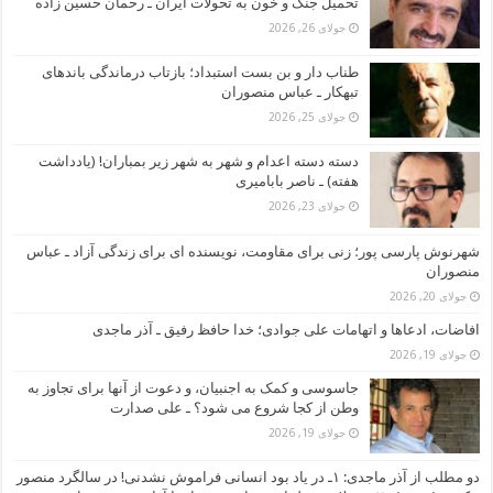
تحمیل جنگ و خون به تحولات ایران ـ رحمان حسین زاده
جولای 26, 2026
طناب دار و بن بست استبداد؛ بازتاب درماندگی باندهای
تبهکار ـ عباس منصوران
جولای 25, 2026
دسته دسته اعدام و شهر به شهر زیر بمباران! (یادداشت
هفته) ـ ناصر بابامیری
جولای 23, 2026
شهرنوش پارسی پور؛ زنی برای مقاومت، نویسنده ای برای زندگی آزاد ـ عباس
منصوران
جولای 20, 2026
افاضات، ادعاها و اتهامات علی جوادی؛ خدا حافظ رفیق ـ آذر ماجدی
جولای 19, 2026
جاسوسی و کمک به اجنبیان، و دعوت از آنها برای تجاوز به
وطن از کجا شروع می شود؟ ـ علی صدارت
جولای 19, 2026
دو مطلب از آذر ماجدی: ۱ـ در یاد بود انسانی فراموش نشدنی! در سالگرد منصور