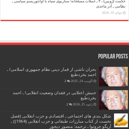
حکمت (ژوبین) ، ۲ ـ حملات مسلحانه: سناریوی سیاه یا آوانتوریسم سیاسی ـ
نظامی ـ آذر ماجدی
جولای 19, 2026
Popular Posts
بحران ناشی از قمار دینی نظام جمهوری اسلامی! ـ
احمد بخردطبع
آگوست 24, 2025
2
جنبش اعتلایی در فقدان وضعیت انقلابی! ـ احمد
بخردطبع
ژانویه 25, 2026
2
شکل بندی های اجتماعی ـ اقتصادی و حزب انقلابی (فصل
نخست از کتاب مبارزات طبقاتی و حزب انقلابی (1964)) ـ
آریگو چروتوا ـ ترجمه: منصور دیجور