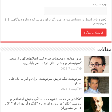
وب‌ سایت
ذخیره نام، ایمیل و وبسایت من در مرورگر برای زمانی که دوباره دیدگاهی
می‌نویسم.
مقالات
مرور مولفه و مختصات طرح کلی انقلابهای کهن از منظر
کمونیستی و چشم انداز آتی! ـ ناصر بابامیری
آگوست 7, 2026
سرنوشت تنگه هرمز، سرنوشت ایران و ایرانیان! ـ علی
صدارت
آگوست 6, 2026
کنکاشی در خدمت تقویت همبستگی جنبش اجتماعی و
بررسی “نکثر” در پروژه ای به نام “کنگره آزادی ایران” (۶) ـ
عباس منصوران