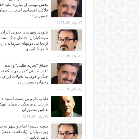
بخش مهمی از مبارزه علیه فقر
فلاکت اقتصادی است! ـ رحما
حسین زاده
جولای 28, 2026
نابودی شهرهای جنوبی ایران ز
موشکباران، حاصل جنگ بشد
ارتجاعی دولتهای سرمایه داری!
ناصر بابامیری
جولای 26, 2026
چماق “تجزیه طلبی” و ایده
“فدرالیستی”: دو روی سکه تح
جنگ و خون به تحولات ایران ـ
رحمان حسین زاده
جولای 26, 2026
طناب دار و بن بست استبداد؛
بازتاب درماندگی باندهای تبهکا
عباس منصوران
جولای 25, 2026
دسته دسته اعدام و شهر به ش
زیر بمباران! (یادداشت هفته) ـ
ناصر بابامیری