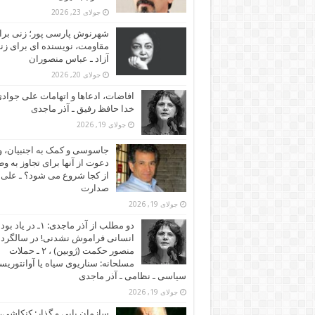
جولای 23, 2026
شهرنوش پارسی پور؛ زنی برا
مقاومت، نویسنده ای برای زن
آزاد ـ عباس منصوران
جولای 20, 2026
افاضات، ادعاها و اتهامات علی جوادی
خدا حافظ رفیق ـ آذر ماجدی
جولای 19, 2026
جاسوسی و کمک به اجنبیان، و
دعوت از آنها برای تجاوز به و
از کجا شروع می شود؟ ـ علی
صدارت
جولای 19, 2026
دو مطلب از آذر ماجدی: ۱ـ در یاد بود
انسانی فراموش نشدنی! در سالگرد
منصور حکمت (ژوبین) ، ۲ ـ حملات
مسلحانه: سناریوی سیاه یا آوانتوریس
سیاسی ـ نظامی ـ آذر ماجدی
جولای 19, 2026
سازمان یابی و گذار: کنکاشی، 