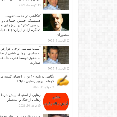
آگوست 6, 2026
کنکاشی در خدمت تقویت
همبستگی جنبش اجتماعی و
بررسی “نکثر” در پروژه ای به 
“کنگره آزادی ایران” (۶)
منصوران
آگوست 6, 2026
آسیب شناسی برخی عوارض
احساسی ـ روانی ناشی از تجا
به حقوق توسط قدرت ها ـ عل
صدارت
آگوست 2, 2026
نگاهی به نامه ۱۰ تن از اعضای کمیته
کومله ـ پرویز رضایی ، لیلا ا.
جولای 31, 2026
رهایی از استبداد، پیش شرط
رهایی از جنگ و استعمار
جولای 30, 2026
مبارزه علیه دستمزدهای معوقه