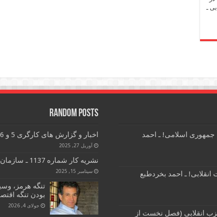
ی ـ
Random Posts
 جمهوری اسلامی! ـ احمد
اخبار و گزارش های کارگری 5 و 6 اردیبهشت ماه 1404
آوریل 27, 2025
نشریه کار شماره 1137 ـ سازمان فدائیان (اقلیت)
سپتامبر 15, 2025
انقلابی! ـ احمد بخردطبع
تنگه هرمز، وسی
بودن تنگه اقتصا
جولای 4, 2026
زب انقلابی (فصل نخست از