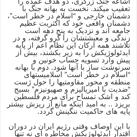
اشاعه جنگ زرگری، دو هدف عمده را
تعقیب میکند. نخست به بهانه جنگ با
دشمنان خارجی و “اسلام در خطر است”،
دشمنان واقعی خود که اکثریت عظیم
جامعه اند و نزدیک به پنج دهه است
زندگی و معیشتشان را گرو گرفته، و در
تلاشند همه ارکان این نظام اعم از پایه
ایدئولوژیکش را به زیر بکشند، بیش از
پیش وارد تسویه حساب خونین و
سرنوشت ساز با آنها شود. دوم با بهانه
“اسلام در خطر است” اسلامیستهای
منطقه و محور مقاومتیها را حول ژست
“ضدیت با امپریالیزم و صهیونیزم” بسیج
کند و اشک تمساح برای مردم فلسطین
بریزد .. به امید اینکه مانع از ریزش بیشتر
پایه های حاکمیت ننگینش گردد.
با این اوصاف وقتی رژیم ایران در دوران
اقتدار ایدئولوژیکش مخاطره ای نه تنها