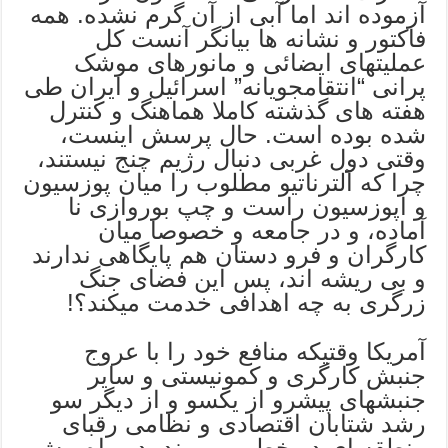
آزموده اند اما آبی از آن گرم نشده. همه
فاکتور و نشانه ها بیانگر آنست کل
عملیتهای ایضائی و مانورهای موشک
پرانی “انتقامجویانه” اسرائیل و ایران طی
هفته های گذشته کاملا هماهنگ و کنترل
شده بوده است. حال پرسش اینست،
وقتی دول غربی دنبال رژیم چنج نیستند،
چرا که آلترناتیو مطلوب را میان پوزسیون
و اپوزسیون راست و چپ بوروازی نا
آماده، و در جامعه و خصوصا میان
کارگران و فرو دستان هم پایگاهی ندارند
و بی ریشه اند، پس این فضای جنگ
زرگری به چه اهدافی خدمت میکند؟!
آمریکا وقتیکه منافع خود را با عروج
جنبش کارگری و کمونیستی و سایر
جنبشهای پیشرو از یکسو و از دیگر سو
رشد شتابان اقتصادی و نظامی رقبای
منطقه ای در خطر می بیند، دو راه پیش