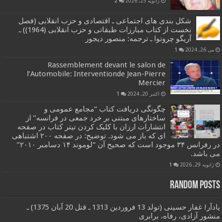
ژانویه 25, 2026
2
شکل بندی های اجتماعی ـ اقتصادی و حزب انقلابی (فصل
نخست از کتاب مبارزات طبقاتی و حزب انقلابی (1964)) ـ
آریگو چروتوا ـ ترجمه: منصور دیجور
می 26, 2024
1
Rassemblement devant le salon de
l’Automobile: Interventionde Jean-Pierre
Mercier
اکتبر 20, 2024
1
چگونگی دریافت کتاب “مجامع عمومی و
ساختارهای مبتنی بر خرد جمعی در فرانسه” از
انتشارات ارزان با کلیک کردن تیتر کتاب در صفحه
ای که باز می شود. توضیح: در صفحه ۲۰۰ اشتباهی
در رفرانس ۳۴ موجود است که صحیح آن “لوموند ۱۴ دسامبر ۲۰۱۰”
می باشد.
ژانویه 29, 2026
1
Random Posts
یادآر! غفار حسینی (تولد 13 فروردین 1313 ـ قتل 20 آبان 1375) ـ
منشور آزادی، رفاه، برابری