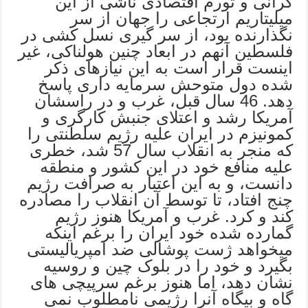
گرانی و تورم اقتصادی ناشی از این
میلیتاریم ارتجاعی را جهان از سر
نگذارنده بود، از سر گیری نسل کشی در
فلسطین آنهم در ابعاد چنین هولناکی، غیر
اینست قرار است به این نیازهای ذکر
شده دول متوحش سرمایه داری پاسخ
دهد. 46 سال قبل، غرب و در راسشان
آمریکا رشد و اعتلای جنبش کارگری و
کمونیزم در ایران علیه رژیم سلطنتی را
که منجر به انقلاب سال 57 شد، خطری
علیه منافع خود در این کشور و منطقه
دانست، و به این اعتبار به صرافت رژیم
چنج افتاد، تا توسط آن انقلاب را مصادره
کند و کرد. غرب و آمریکا هنوز رژیم
گمارده شده خود ایران را برغم اینکه
میخواهد ژست پوشالی ضد امپریالیستی
بگیرد و خود را در بلوک چین و روسیه
نشان دهد، اما هنوز برغم سرپیچی های
گاه و بیگاه آنرا رژیمی نامطلوب نمی