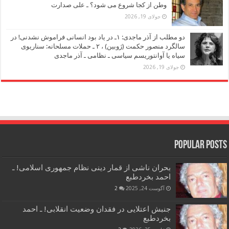
وطن از کجا شروع می شود؟ ـ علی صدارت
جولای 19, 2026
دو مطلب از آذر ماجدی: ۱ـ در یاد بود انسانی فراموش نشدنی! در
سالگرد منصور حکمت (ژوبین) ، ۲ ـ حملات مسلحانه: سناریوی
سیاه یا آوانتوریسم سیاسی ـ نظامی ـ آذر ماجدی
جولای 19, 2026
Popular Posts
بحران ناشی از قمار دینی نظام جمهوری اسلامی! ـ
احمد بخردطبع
آگوست 24, 2025
2
جنبش اعتلایی در فقدان وضعیت انقلابی! ـ احمد
بخردطبع