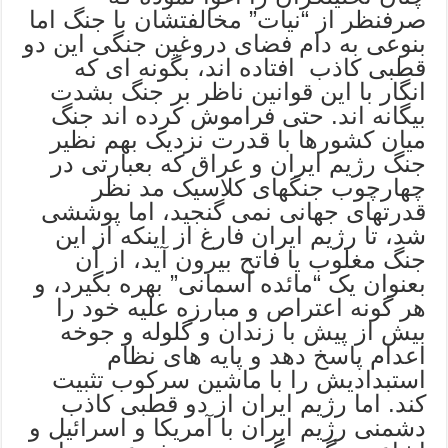
صرفنظر از “نیات” مخالفتشان با جنگ اما
بنوعی به دام فضای دروغین جنگی این دو
قطبی کاذب افتاده اند، بگونه ای که
انگار با این قوانین ناظر بر جنگ بشدت
بیگانه اند. حتی فراموش کرده اند جنگ
میان کشورها با قدرت نزدیک بهم نظیر
جنگ رژیم ایران و عراق که بعبارتی در
چهارچوب جنگهای کلاسیک مد نظر
قدرتهای جهانی نمی گنجید، اما پوششی
شد، تا رژیم ایران فارغ از اینکه از این
جنگ مغلوب یا فاتح بیرون آید، از آن
بعنوان یک “مائده آسمانی” بهره بگیرد، و
هر گونه اعتراص و مبارزه علیه خود را
بیش از پیش با زندان و گلوله و جوخه
اعدام پاسخ دهد و پایه های نظام
استبدادیش را با ماشین سرکوب تثبیت
کند. اما رژیم ایران از دو قطبی کاذب
دشمنی رژیم ایران با آمریکا و اسرائیل و