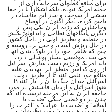
برای منافع قطبهای سرمایه داری از
جمله آمریکا نبوده، بلکه آشکارا یا در خفا
بخشی از سوخت و ساز این مناسبات را
تامین کرده، دیگر اکنون در اوضاع
وخامتباری که رژیم ایران یکی پس از
دیگری پایگاههای نظامی و ایدئولوژیکیش
در منطقه و بطریق اولی در داخل کشور
در حال ریزش است، و حتی نزد روسیه و
چین که ظاهرا خود را در بلوک بندی آنها
می بیند، موقعیتی بسیار پوشالی دارد،
باید آمریکا و رژیم دست سازش اسرائیل
از روی کدامین منطق آنرا تهدیدی علیه
منافع خود تلقی کنند تا از طریق دولت
اسرائیل میدان جنگ با آن را باز کنند؟!
هنوز اسرائیل و اربابان فاشیتش در مورد
جامعه ایران به این مرحله نرسیده اند که
چنان در دو قطبی جنگی “ضدیت با
اسلام” و “ضدیت با اعراب” و “اعراب را
باید به دریاها ریخت” مورد نظرشان و