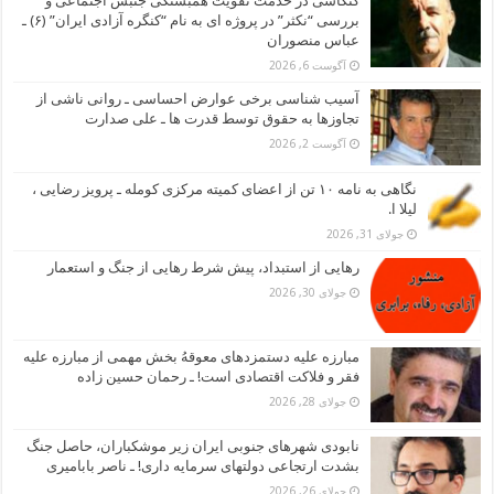
کنکاشی در خدمت تقویت همبستگی جنبش اجتماعی و
بررسی “نکثر” در پروژه ای به نام “کنگره آزادی ایران” (۶) ـ
عباس منصوران
آگوست 6, 2026
آسیب شناسی برخی عوارض احساسی ـ روانی ناشی از
تجاوزها به حقوق توسط قدرت ها ـ علی صدارت
آگوست 2, 2026
نگاهی به نامه ۱۰ تن از اعضای کمیته مرکزی کومله ـ پرویز رضایی ،
لیلا ا.
جولای 31, 2026
رهایی از استبداد، پیش شرط رهایی از جنگ و استعمار
جولای 30, 2026
مبارزه علیه دستمزدهای معوقهُ بخش مهمی از مبارزه علیه
فقر و فلاکت اقتصادی است! ـ رحمان حسین زاده
جولای 28, 2026
نابودی شهرهای جنوبی ایران زیر موشکباران، حاصل جنگ
بشدت ارتجاعی دولتهای سرمایه داری! ـ ناصر بابامیری
جولای 26, 2026