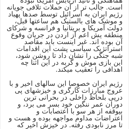
هماهنگی و تائید اربابش آمریکا نبوده
است. جالب تر از آن حملات تلافی جویانه
رژیم ایران به اسرائیل توسط صدها پهباد
و موشک های بالستیک هم ساعتها قبل،
دولت آمریکا و بریتانیا و فرانسه و شرکای
منطقه یش اعم از اردن در جریان وقوع
آن بوده اند. غیر اینست باید مقاصد
استراتژیک سیاسی پشت این اقدامات
شبه جنگی را نشان داد تا روشن شود،
این بازی موش و گربه در این اثنا چه
اهدافی را تعقیب میکند.
رژیم ایران خصوصا این سالهای اخیر و با
عروج مبارزات کارگری و خیزشهای پی
درپی بلحاظ داخلی در بحرانی ترین
دوران عمر ننگین خود بسر می برد، و
بیوقفه از هر سو با اعتصابات و
اعتراضات مداوم مواجهه بوده و هست و
تا مرز نابودی رفته. در خیزش اخیر که