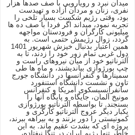
میدان نبرد و رویارویی با صف صدها هزار
نفری، زنان و مردان آزاده و تهیدست
بود، وقتی رژیم شکست بسیار تلخی را
تجربه نمود، میداند اگر فردا با صف ده ها
میلیونی کارگران و فرودستان مواجهه
گردد، زوال رژیمش حتمی است. به
همین اعتبار بدنبال خیزش شهریور 1401
دول غربی تمام زور خود را زدند، تا به
آلترناتیو خود از میان نیروهای راست و
چپ بورژوازی بیاندیشند، و ماه ها طی
سمینارها و کنفرانسها در دانشگاه جورج
تاون و نشست دانشگاه استنفورد
سانفرانسیسکوی آمریکا و کنفرانس
مونیخ آلمان، جایگاه و پایگاه آنها را
بسنجند. تا بواسطه آلترناتیو بورژوازی
یکبار دیگر عروج آلترناتیو کارگری و
کمونیستی را دور بزنند و به بیراهه ببرند،
پروژه ای که بشدت عقیم ماند. به این
خاطر تنها رژیم ایران در تنگا نیفتاده،