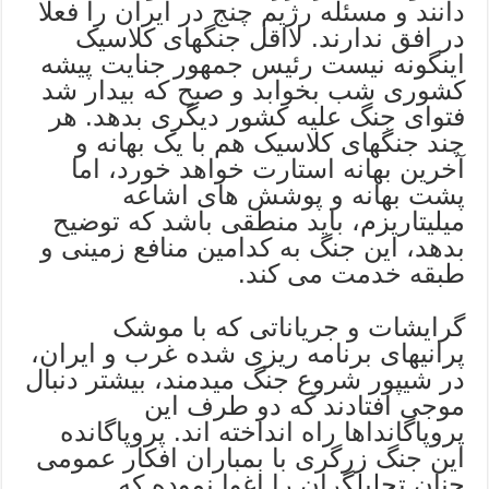
دانند و مسئله رژیم چنج در ایران را فعلا
در افق ندارند. لااقل جنگهای کلاسیک
اینگونه نیست رئیس جمهور جنایت پیشه
کشوری شب بخوابد و صبح که بیدار شد
فتوای جنگ علیه کشور دیگری بدهد. هر
چند جنگهای کلاسیک هم با یک بهانه و
آخرین بهانه استارت خواهد خورد، اما
پشت بهانه و پوشش های اشاعه
میلیتاریزم، باید منطقی باشد که توضیح
بدهد، این جنگ به کدامین منافع زمینی و
طبقه خدمت می کند.
گرایشات و جریاناتی که با موشک
پرانیهای برنامه ریزی شده غرب و ایران،
در شیپور شروع جنگ میدمند، بیشتر دنبال
موجی افتادند که دو طرف این
پروپاگانداها راه انداخته اند. پروپاگانده
این جنگ زرگری با بمباران افکار عمومی
چنان تحلیلگران را اغوا نموده که