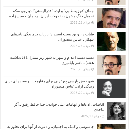
چماق “تجزیه طلبی” و ایده “فدرالیستی”: دو روی سکه
تحمیل جنگ و خون به تحولات ایران ـ رحمان حسین زاده
جولای 26, 2026
طناب دار و بن بست استبداد؛ بازتاب درماندگی باندهای
تبهکار ـ عباس منصوران
جولای 25, 2026
دسته دسته اعدام و شهر به شهر زیر بمباران! (یادداشت
هفته) ـ ناصر بابامیری
جولای 23, 2026
شهرنوش پارسی پور؛ زنی برای مقاومت، نویسنده ای برای
زندگی آزاد ـ عباس منصوران
جولای 20, 2026
افاضات، ادعاها و اتهامات علی جوادی؛ خدا حافظ رفیق ـ آذر
ماجدی
جولای 19, 2026
جاسوسی و کمک به اجنبیان، و دعوت از آنها برای تجاوز به