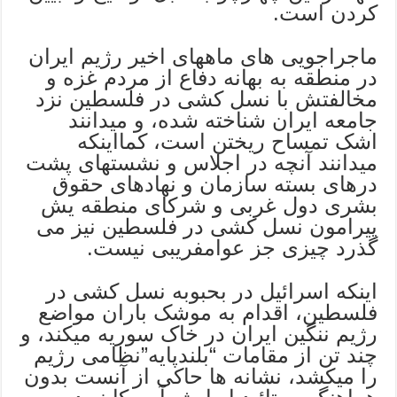
کردن است.
ماجراجویی های ماههای اخیر رژیم ایران
در منطقه به بهانه دفاع از مردم غزه و
مخالفتش با نسل کشی در فلسطین نزد
جامعه ایران شناخته شده، و میدانند
اشک تمساح ریختن است، کمااینکه
میدانند آنچه در اجلاس و نشستهای پشت
درهای بسته سازمان و نهادهای حقوق
بشری دول غربی و شرکای منطقه یش
پیرامون نسل کشی در فلسطین نیز می
گذرد چیزی جز عوامفریبی نیست.
اینکه اسرائیل در بحبوبه نسل کشی در
فلسطین، اقدام به موشک باران مواضع
رژیم ننگین ایران در خاک سوریه میکند، و
چند تن از مقامات “بلندپایه”نظامی رژیم
را میکشد، نشانه ها حاکی از آنست بدون