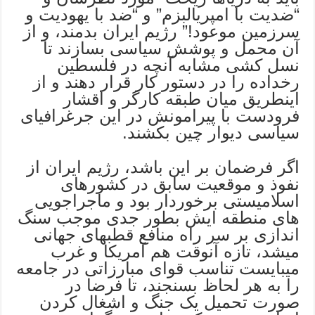
“ضدیت با امپریالبزم” و “ضد با یهودیت و
سرزمین موعود!” رژیم ایران بدمند، و از
آن محمل و پوشش سیاسی بسازند تا
نسل کشی مشابه آنچه در فلسطین
رخداده را در دستور کار قرار دهند و از
اینطریق میان طبقه کارگر و اقشار
فرودست با پیرامونش در این جرغرافیای
سیاسی دیوار چین بکشند.
اگر فرضمان بر این باشد، رژیم ایران از
نفوذ و موقعیت سابق در کشورهای
اسلامیستی برخوردار بود و ماجراجویی
های منطقه ایش بطور جدی موجب سنگ
اندازی بر سر راه منافع قطبهای جهانی
میشد، تازه آنوقت هم آمریکا و غرب
میبایست تناسب قوای مبارزاتی در جامعه
را به هر لحاظ بسنجند، تا فرضا در
صورت تحمیل یک جنگ و اشغال کردن