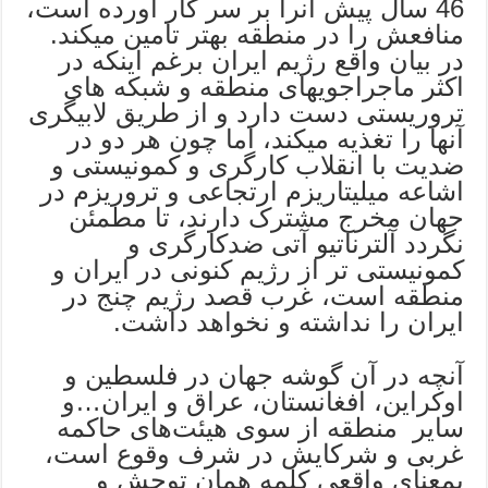
46 سال پیش آنرا بر سر کار آورده است،
منافعش را در منطقه بهتر تامین میکند.
در بیان واقع رژیم ایران برغم اینکه در
اکثر ماجراجویهای منطقه و شبکه های
تروریستی دست دارد و از طریق لابیگری
آنها را تغذیه میکند، اما چون هر دو در
ضدیت با انقلاب کارگری و کمونیستی و
اشاعه میلیتاریزم ارتجاعی و تروریزم در
جهان مخرج مشترک دارند، تا مطمئن
نگردد آلترناتیو آتی ضدکارگری و
کمونیستی تر از رژیم کنونی در ایران و
منطقه است، غرب قصد رژیم چنج در
ایران را نداشته و نخواهد داشت.
آنچه در آن گوشه جهان در فلسطین و
اوکراین، افغانستان، عراق و ایران…و
سایر منطقه از سوی هیئت‌های حاکمه
غربی و شرکایش در شرف وقوع است،
بمعنای واقعی کلمه همان توحش و