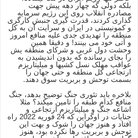
بلکه دولی که چهار دهه پیش جهت
مصادره انقلاب روی این رژیم سرمایه
گذاری کردند، قدرت گیری جنبش کارگری
و کمونیستی در ایران و سرایت آن به کل
منطقه را تهدیدی جدی علیه منافع امروز
و آتی خود می بینند! و دقیقا همین
وحشت دول غربی و شرکای منطقه یش
را بجای رسانده که بدون اندیشیدن به
عواقب مهلک نسل کشیها و میلیتاریزم
ارتجاعی کل منطقه و حتی جهان را
بسمت توحش و بربریت سوق دهند.
بلاخره باید تئوری جنگ توضیح بدهد، جنگ
منافع کدام طبقه را تامین میکند؟ مثلا
اشاعه جنگ و میلیتاریزم ارتجاعی و
جنایات در اوکراین که 24 فوریه 2022 راه
افتاد و هنوز جهان را شوک و بهت این
توحش و بربریت رها نکرده بود، هنوز