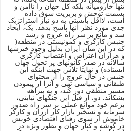
تنها خارومیانه بلکه کل جهان را ناامن و
بسمت توحش و بربریت سوق داده
است، لااقل بایستی به دو نیاز استراتژیک
جدی مورد نظر آنها پاسخ بدهد. یک، ایجاد
سد و مانع بر سر راه عروج و رشد
جنبش کارگری و کمونیستی در منطقه(
که در این میان ایران بدلیل وجود خیزشها
و هزاران اعتراض و اعتصاب کارگری
سالانه در صدر کانونهای پر تحول جهان
ایستاده) و نهایتا تلاش جهت اینکه این
جنبش در حال عروج را از محتوای
طبقاتی و سیاسی تهی و آنرا از پیمودن
مسیر منطقی دور کند، و به بیراهه
بشکاند. دو، از قبل این جنگهای نیابتی،
بزعم خود موانع عملی بر سر راه صدور
سرمایه و تسخیر بازار کار ارزان و کارگر
خاموش از سوی رقبای اقتصادی خویش
در گوشه و کنار جهان و بطور ویژه در