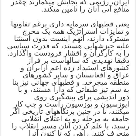
ایران، رژیمی که بجایش میگمارند چقدر
منافع آتی آنان را تامین میکند.
یعنی قطبهای سرمایه داری برغم تفاوتها
و تمایزات استراتژیک همه یک مخرج
مشترک دارند، آنهم اینست بدون استثنا
علیه خیزشهایی هستند، که قدرت سیاسی
را به کارگران و اقشار فرودست واگذارد.
دقیقا تهدیدی که سالهاست بر فراز
کشورهای استبداد زده اعم ازایران و
عراق و افغانستان و سایر کشورهای
منطقه میچرخد. و قطبهای جهانی نیز بنا
به شم تیز طبقاتی که دارا هستند، و با
دور اندیشی برای پیشگیری روی
اپوزسیون و پوزسیون راست و چپ کار
میکنند، تا در چنین بزنگاههای تاریخی اگر
جامعه به مرحله رو به اعتلای انقلابی
رسید، با علم کردن آنان مسیر انقلاب را
منحرف کنند. راهی که تا کنون آنرا