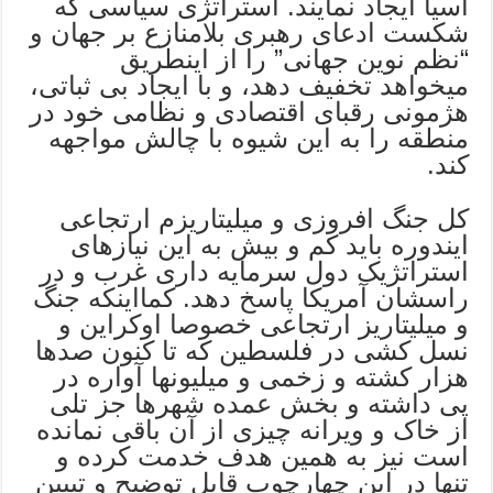
آسیا ایجاد نمایند. استراتژی سیاسی که
شکست ادعای رهبری بلامنازع بر جهان و
“نظم نوین جهانی” را از اینطریق
میخواهد تخفیف دهد، و با ایجاد بی ثباتی،
هژمونی رقبای اقتصادی و نظامی خود در
منطقه را به این شیوه با چالش مواجهه
کند.
کل جنگ افروزی و میلیتاریزم ارتجاعی
ایندوره باید کم و بیش به این نیازهای
استراتژیک دول سرمایه داری غرب و در
راسشان آمریکا پاسخ دهد. کمااینکه جنگ
و میلیتاریز ارتجاعی خصوصا اوکراین و
نسل کشی در فلسطین که تا کنون صدها
هزار کشته و زخمی و میلیونها آواره در
پی داشته و بخش عمده شهرها جز تلی
از خاک و ویرانه چیزی از آن باقی نمانده
است نیز به همین هدف خدمت کرده و
تنها در این چهارچوب قابل توضیح و تبیین