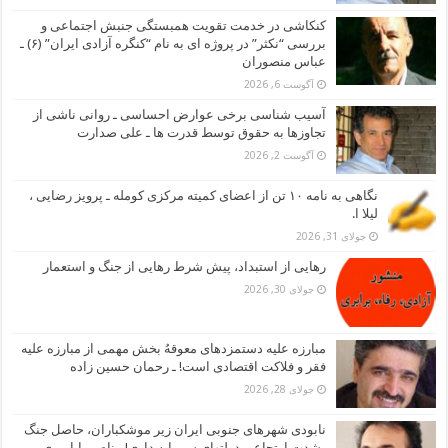
کنکاشی در خدمت تقویت همبستگی جنبش اجتماعی و
بررسی “نکثر” در پروژه ای به نام “کنگره آزادی ایران” (۶) ـ
عباس منصوران
آگوست 6, 2026
آسیب شناسی برخی عوارض احساسی ـ روانی ناشی از
تجاوزها به حقوق توسط قدرت ها ـ علی صدارت
آگوست 2, 2026
نگاهی به نامه ۱۰ تن از اعضای کمیته مرکزی کومله ـ پرویز رضایی ،
لیلا ا.
جولای 31, 2026
رهایی از استبداد، پیش شرط رهایی از جنگ و استعمار
جولای 30, 2026
مبارزه علیه دستمزدهای معوقهُ بخش مهمی از مبارزه علیه
فقر و فلاکت اقتصادی است! ـ رحمان حسین زاده
جولای 28, 2026
نابودی شهرهای جنوبی ایران زیر موشکباران، حاصل جنگ
بشدت ارتجاعی دولتهای سرمایه داری! ـ ناصر بابامیری