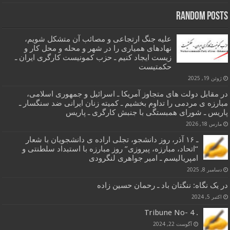
Random Posts
علیه جنگ ارتجاعی و مصائب آن متشکل شویم،
نهادهای همیاری را در شهر و محله و محل کار و
زیست ایجاد کنیم ـ حزب کمونیست کارگری ایران ـ
حکمتیست
ژوئن 19, 2025
در مقابل دولت های متجاوز آمریکا ـ اسرائیل و جمهوری اسلامی،
مبارزه ی مردمی را تداوم بخشیم ـ کمیته زنان ایرانی ضد سنگسار ـ
پاریس ـ شورای همبستگی با جنبش کارگری ـ پاریس
مارس 18, 2026
ـ ۱۶ آذر، روز دانشجو، تجلی اراده ی دانشجویان با شعار
“اتحاد، مبارزه، پیروزی” روز مبارزه با استبداد سلطنتی و
امپریالیسم ـ امیر جواهری لنگرودی
دسامبر 8, 2025
در یک نگاه: ننگتان باد ـ رحمان حسین زاده
اکتبر 5, 2024
. 4 -Tribune No
آگوست 22, 2024