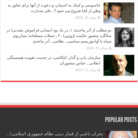
جاسوسی و کمک به اجنبیان، و دعوت از آنها برای تجاوز به
وطن از کجا شروع می شود؟ ـ علی صدارت
جولای 19, 2026
دو مطلب از آذر ماجدی: ۱ـ در یاد بود انسانی فراموش نشدنی! در
سالگرد منصور حکمت (ژوبین) ، ۲ ـ حملات مسلحانه: سناریوی
سیاه یا آوانتوریسم سیاسی ـ نظامی ـ آذر ماجدی
جولای 19, 2026
سازمان یابی و گذار: کنکاشی، در خدمت تقویت همبستگی
انقلابی ـ عباس منصوران
جولای 12, 2026
Popular Posts
بحران ناشی از قمار دینی نظام جمهوری اسلامی! ـ