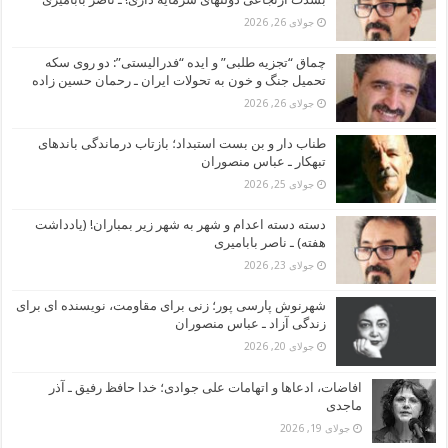
جولای 26, 2026
چماق “تجزیه طلبی” و ایده “فدرالیستی”: دو روی سکه
تحمیل جنگ و خون به تحولات ایران ـ رحمان حسین زاده
جولای 26, 2026
طناب دار و بن بست استبداد؛ بازتاب درماندگی باندهای
تبهکار ـ عباس منصوران
جولای 25, 2026
دسته دسته اعدام و شهر به شهر زیر بمباران! (یادداشت
هفته) ـ ناصر بابامیری
جولای 23, 2026
شهرنوش پارسی پور؛ زنی برای مقاومت، نویسنده ای برای
زندگی آزاد ـ عباس منصوران
جولای 20, 2026
افاضات، ادعاها و اتهامات علی جوادی؛ خدا حافظ رفیق ـ آذر
ماجدی
جولای 19, 2026