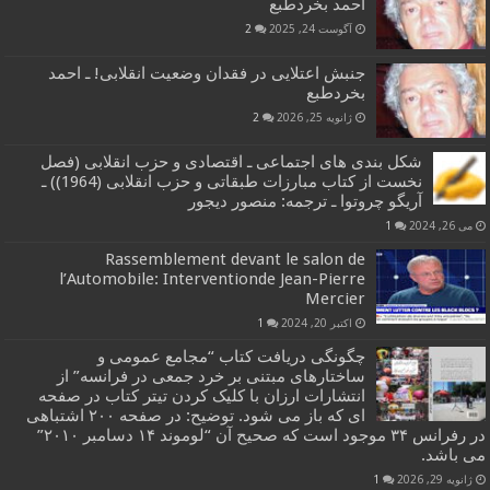
احمد بخردطبع
آگوست 24, 2025
2
جنبش اعتلایی در فقدان وضعیت انقلابی! ـ احمد
بخردطبع
ژانویه 25, 2026
2
شکل بندی های اجتماعی ـ اقتصادی و حزب انقلابی (فصل
نخست از کتاب مبارزات طبقاتی و حزب انقلابی (1964)) ـ
آریگو چروتوا ـ ترجمه: منصور دیجور
می 26, 2024
1
Rassemblement devant le salon de
l’Automobile: Interventionde Jean-Pierre
Mercier
اکتبر 20, 2024
1
چگونگی دریافت کتاب “مجامع عمومی و
ساختارهای مبتنی بر خرد جمعی در فرانسه” از
انتشارات ارزان با کلیک کردن تیتر کتاب در صفحه
ای که باز می شود. توضیح: در صفحه ۲۰۰ اشتباهی
در رفرانس ۳۴ موجود است که صحیح آن “لوموند ۱۴ دسامبر ۲۰۱۰”
می باشد.
ژانویه 29, 2026
1