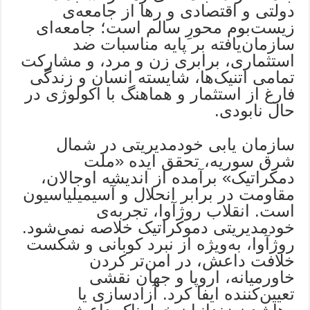
دولتی و اقتصادی و رها از جامعه‌ی‌
زیست‌بوم محورِ سالم است؛ جامعه‌ای
سازمان‌یافته بر پایه مناسبات ضد
استثماری، برابری زن و مرد،‌ و مشارکت
تمامی اتنیک‌ها، شایسته انسان و زندگی
فارغ از استثمار و هماهنگ با اکولوژی در
حال نابودی.
سازمان یابی خودمدیریتی در شمال
شرق سوریه،‌ تحقق ایده‌ «ملت
دمکراتیک» برآمده از اندیشه اوجالان،
مقاومت در برابر انحلال و آسیمیلیاسیون
است. انقلاب روژآوا، تجربه‌ی
خودمدیریتی دموکراتیک خلاصه نمی‌شود.
روژآوا، به‌ویژه از نبرد کوبانی و شکست
خلافت داعش، در امن‌تر کردن
خاورمیانه، اروپا و جهان نقشی
تعیین‌کننده ایفا کرد. آزادسازی یا