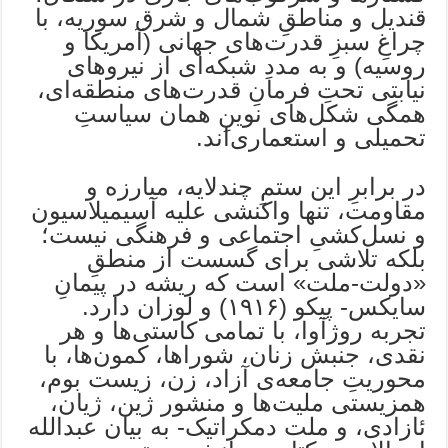
قندیل و مناطقِ شمال و شرق سوریه، با
چراغِ سبزِ قدرت‌های جهانی (آمریکا و
روسیه) و به مددِ شبکه‌ای از نیروهای
نیابتی تحتِ فرمانِ قدرت‌های منطقه‌ای،
همگی شکل‌های نوینِ همان سیاستِ
تحمیلی و استعماری‌اند.
در برابرِ این ستمِ چندلایه، مبارزه و
مقاومت، تنها واکنشی علیه آسیمیلاسیون
و نسل‌کشیِ اجتماعی و فرهنگی نیست؛
بلکه تلاشی برای گسست از منطقِ
«دولت-ملت» است که ریشه در پیمانِ
سایکس- پیکو (۱۹۱۶) و لوزان دارد.
تجربه روژآوا، با تمامی کاستی‌ها و هر
نقدی، جنبش زنان، شوراها، کمون‌ها، با
محوریتِ جامعه‌ی آزاد، زن، زیست بوم،
همزیستی ملیت‌ها و منشور ژین، ژیان،
ئازادی، و ملت دمکراتیک- به بیان عبدالله