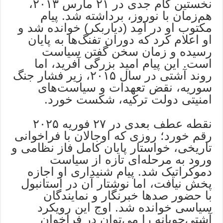
نخستین گام جدی در ۲۱ مارس ۲۰۱۳،
هم‌زمان با نوروز، برداشته شد. پیام
مکتوب او در آمِد (دیاربکر) خوانده شد و
او اعلام کرد که دوران تفنگ‌ها به پایان
رسیده و زمان سخن گفتن سیاست
است. این پیام امید بزرگی آفرید، اما
روند آشتی در سال ۲۰۱۵، زیر فشار جنگ
سوریه، نقض تعهدات و سیاست‌های
امنیتی دولت ترکیه، شکست خورد.
نقطه عطف بعدی در ۲۷ فوریه ۲۰۲۵
رقم خورد؛ روزی که اوجالان با فراخوانی
تاریخی، خواستار پایان کامل فاز نظامی و
ورود به مرحله‌ای تازه از سیاست
دموکراتیک شد. پیام شنیداری او اجازه
پخش نیافت، اما نوشتار آن در استانبول
با حضور صدها خبرنگار و نمایندگان
سیاسی خوانده شد. اوج این رویکرد
آشتی‌جویانه را می‌توان در فراخوان