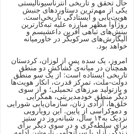
حال تحقق و تاریخی انترناسیونالیستی
یکی از مهم‌ترین دستاوردهای جنبش
هویت‌یابی و ایستادگی تاریخی‌است.
روژآوا مظهر مبارزه علیه تبه‌کارترین
بینش‌های تباهی آفرین داعشیسم و
الیگارش‌های سرکوبگر در خاورمیانه
خواهد بود.
امروز، یک سده پس از لوزان، کردستان
همچنان در میانه‌ی کشاکش دو منطق
تاریخی ایستاده است: از یک سو منطق
دولت-ملت، تمرکز قدرت، انکار هویت‌ها
و بازتولید مرزهای تحمیلی؛ و از سوی
دیگر منطق خودمدیریتی، همگرایی
خلق‌ها، آزادی زنان، سازمان‌یابی شورایی
و دموکراسی از پایین. این رویارویی
نزدیک به۱۴ سال، شبانه‌روز در ستیز
برای سلطه‌گری و در سوی دیگر برای
زندگی آزاد با سرانجامی ناروشن ادامه