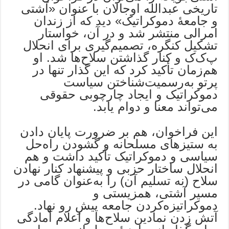
تاریخی عبدالله اوجالان با عنوان «آشتی
و جامعهٔ دموکراتیک» دید که از زندان
امرالی منتشر شد و در آن، خواستار
تشکیل کنگره، تصمیم‌گیری برای انحلال
پ‌ک‌ک و کنار گذاشتن سلاح‌ها شد. او
هم‌زمان تأکید کرد که این گذار تنها در
پرتو به‌رسمیت‌شناختن سیاست
دموکراتیک و ایجاد چارچوبی حقوقی
می‌تواند معنا و دوام یابد.
این فراخوان، هم بر ضرورت پایان دادن
به ستیزهای مسلحانه و گشودن راه‌حل
سیاسی و دموکراتیک تأکید داشت و هم
انحلال ساختار حزبی و پیشنهاد کنار نهادن
سلاح (نه تسلیم آن) را به‌عنوان گامی در
مسیر آشتی، همزیستی و
دموکراتیزه‌کردن جامعه پیشِ رو نهاد.
آتش زدن نمادین سلاح‌ها و اعلام آمادگی