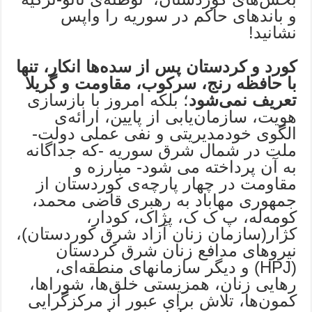
و باندهای حاکم در سوریه را واپس
نشانید!
کورد و کردستان پس از سده‌ها انکار، تنها
با حافظه رنج، سرکوب، مقاومت و گریلا
تعریف نمی‌شود
؛ بلکه امروز با بازسازی
هویت، سازمان‌یابی از پایین، ارائه‌ی
الگوی خودمدیریتی و نفی عملی دولت-
ملت در شمال شرق سوریه -که جداگانه
به آن پرداخته می شود- مبارزه و
مقاومت در چهار پارچه‌ی کوردستان از
جمهوری مهاباد به رهبری قاضی محمد،
کومه‌له، پ ک ک، پژاک، کودار،
کژار(سازمان زنان آزاد شرق کوردستان)،
نیروهای مدافع زنان شرق کردستان
(HPJ) و دیگر سازمانهای منطقه‌ای،
رهایی زنان، همزیستی خلق‌ها، شوراها،
کمون‌ها، تلاش برای عبور از مرکزگرایی