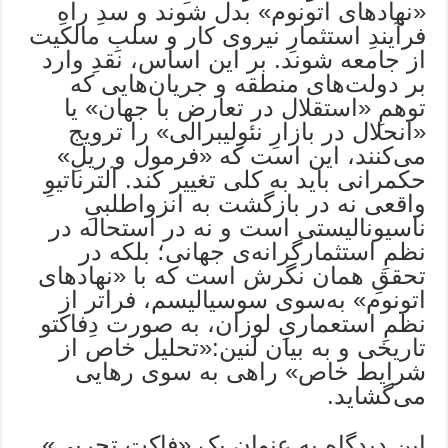
«نهادهای اتونوم» بدل شوند و سدِ راهِ
فرآیندِ استثمارِ نیروی کار و سلبِ مالکیت
از جامعه شوند. بر این اساس، نقدِ وارد
بر دولت‌های منطقه و جریان‌هایی که
توهمِ «استقلال در تعارض با جهان» یا
«انحلال در بازارِ نئولیبرالی» را ترویج
می‌کنند، این است که «فرمول و ریلِ»
حکمرانی باید به کلی تغییر کند. آلترناتیوِ
واقعی نه در بازگشت به انزواطلبیِ
ناسیونالیستی است و نه در استحاله در
نظمِ استثمارگرانه‌ی جهانی؛ بلکه در
تحققِ همان نگرش است که با «نهادهای
اتونوم» به‌سوی سوسیالیسم، فراتر از
نظمِ استعماریِ لوزان، به صورت دِفاکتو
تاریخی و به بیان لنین:«تحلیل خاص از
شرایط خاص» راهی به سوی رهایی
می‌گشاید.
این دیدگاه به عنوان یک «فاکتِ تجربی»