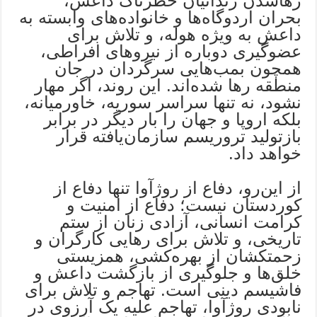
رهاشدن زندانیان خطرناک داعش،
بحران اردوگاه‌ها و خانواده‌های وابسته به
داعش به ویژه هوله، و تلاش برای
عضوگیری دوباره از نیروهای افراطی،
همچون بمب‌هایی سرگردان در جان
منطقه رها شده‌اند. این روند، اگر مهار
نشود، نه تنها سراسر سوریه، خاورمیانه،
بلکه اروپا و جهان را بار دیگر در برابر
بازتولید تروریسم سازمان‌یافته قرار
خواهد داد.
از این‌رو، دفاع از روژآوا تنها دفاع از
کوردستان نیست؛ دفاع از امنیت و
کرامت انسانی، آزادی زنان از ستم
تاریخی، و تلاش برای رهایی کارگران و
زحمتکشان از بهره‌کشی، همزیستی
خلق‌ها و جلوگیری از بازگشت داعش و
فاشیسم دینی است. تهاجم و تلاش برای
نابودی روژآوا، تهاجم علیه یک آرزوی در