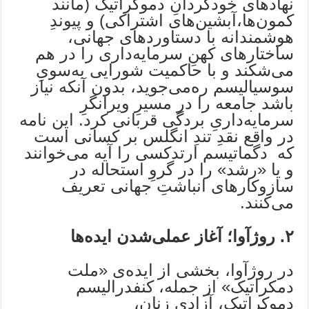
نهادهای خودگردانِ دموکراتیک (مانند
کمون‌ها،‌آبشین‌های اشتراکی) و پیوندِ
هوشمندانه با دستاوردهای جهانی،
ساختارهای کهنِ سرمایه‌داری را در هم
می‌شکند و با حاکمیت شورایی به‌سویِ
سوسیالیسم ره‌‌می‌جوید، بدون آنکه نیاز
باشد جامعه را در مسیرِ ویرانگرِ
سرمایه‌داریِ بردگی قربانی کرد. این نامه
در واقع نقدِ تندِ انگلس بر کسانی است
که دگماتیسم ارتدکسی را آیه می‌‌خوانند
و یا «رشد» را در گروِ استحاله در
سازوکارهای انباشتِ جهانی تعریف
می‌کنند.
۲. روژآوا؛ آغاز عملی‌شدن ایده‌ها
در روژآوا، بخشی از ایده‌‌ی «ملت
دمکراتیک» از جمله، کنفدرالیسم
دموکراتیک، آزادی زنان،