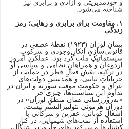
و خودمدیریتی و آزادی و برابری نیز
شناخته می‌شود.
۱. مقاومت برای برابری و رهایی؛ رمز
زندگی
پیمانِ لوزان (۱۹۲۳) نقطهٔ عطفی در
قانونی‌سازیِ انکارِ وجودی و سرکوبِ
سیستماتیکِ ملت کُرد بود. عملکردِ امروزِ
اردوغان و همراهانِ نظامی و سیاسی او
در ترکیه، نقشِ فعالِ قطر در حمایت از
جریاناتِ نیابتی، و همدستیِ دولت‌های
عراق و حکومتِ موقت سوریه و ایران در
تداومِ این سیاست‌ها، چیزی جز
«به‌روزرسانیِ همان منطقِ لوزان» در
دورانِ هژمونیِ نئولیبرالیسم نیست.
اشغالِ کوبانی، عفرین و سرکانی با
استفاده از بمب‌های شیمیایی، در کنارِ
کشتارها و سرکوب‌های جاری در شنگال،