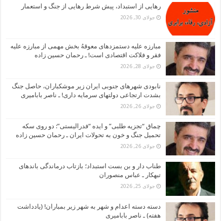
رهایی از استبداد، پیش شرط رهایی از جنگ و استعمار
جولای 30, 2026
مبارزه علیه دستمزدهای معوقهُ بخش مهمی از مبارزه علیه
فقر و فلاکت اقتصادی است! ـ رحمان حسین زاده
جولای 28, 2026
نابودی شهرهای جنوبی ایران زیر موشکباران، حاصل جنگ
بشدت ارتجاعی دولتهای سرمایه داری! ـ ناصر بابامیری
جولای 26, 2026
چماق “تجزیه طلبی” و ایده “فدرالیستی”: دو روی سکه
تحمیل جنگ و خون به تحولات ایران ـ رحمان حسین زاده
جولای 26, 2026
طناب دار و بن بست استبداد؛ بازتاب درماندگی باندهای
تبهکار ـ عباس منصوران
جولای 25, 2026
دسته دسته اعدام و شهر به شهر زیر بمباران! (یادداشت
هفته) ـ ناصر بابامیری