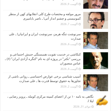
آگوست 9, 2026
مرور مولفه و مختصات طرح کلی انقلابهای کهن از منظر
کمونیستی و چشم انداز آتی! ـ ناصر بابامیری
آگوست 7, 2026
سرنوشت تنگه هرمز، سرنوشت ایران و ایرانیان! ـ علی
صدارت
آگوست 6, 2026
کنکاشی در خدمت تقویت همبستگی جنبش اجتماعی و
بررسی “نکثر” در پروژه ای به نام “کنگره آزادی ایران” (۶) ـ
عباس منصوران
آگوست 6, 2026
آسیب شناسی برخی عوارض احساسی ـ روانی ناشی از
تجاوزها به حقوق توسط قدرت ها ـ علی صدارت
آگوست 2, 2026
نگاهی به نامه ۱۰ تن از اعضای کمیته مرکزی کومله ـ پرویز رضایی ،
لیلا ا.
جولای 31, 2026