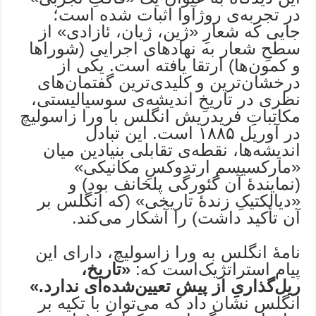
در تجربه‌ی روژآوا اثبات شده است؛
جایی که شعارِ «ژین، ژیان، ئازادی» از
سطحِ شعار به نهادهای اجرایی (شوراها
و کمون‌ها) ارتقا یافته است. یکی از
درخشان‌ترین و کلیدی‌ترین گفتمان‌های
نظری در تاریخِ اندیشه‌ی سوسیالیستی،
مکاتباتِ فریدریش انگلس با ورا زاسولیچ
در آوریل ۱۸۸۵ است. این تبادل
اندیشه‌ها، نقطه‌ی تقابلی بنیادین میان
«مارکسیسمِ ارتدوکسِ مکانیکی»
(نمایندهٔ آن گئورگی پلخانف بود) و
«دیالکتیکِ زندهٔ تاریخی» (که انگلس بر
آن تأکید داشت) را آشکار می‌کند.
نامهٔ انگلس به ورا زاسولیچ، دارای این
پیام استراتژیک‌است که:
«
تاریخ،
ریل‌گذاریِ از پیش تعیین‌شده‌ای ندارد
.
»
انگلس نشان داد که می‌توان با تکیه بر