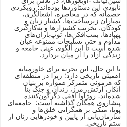
سین‌کیانگ -اویغورها)، در تلاش برای
نابودی این دستاوردها بوده‌اند؛ رویکردی
خصمانه که در محاصره، اشغالگری،
بمباران زیرساخت‌ها، کشتار زنان و
کودکان، تخریب کشتزارها و به‌کارگیری
پهپادها، بمب‌افکن‌ها، توپ‌باران‌های
مداوم و حتی تسلیحات ممنوعه عیان
شده است تا این الگوی عینی جامعه و
زندگی آزاد را از میان بردارد.
با این حال، این تجربه برای خاورمیانه
اهمیتی تاریخی دارد؛ زیرا در منطقه‌ای
که هژمونی متمرکز همواره بر بنیان
انکار، ارتش، مرز، زندان و جنگ بنا
شده‌اند، روژآوا افقی دگرگون‌کننده
پیشاروی همگان گذاشته است: جامعه‌ای
پویا، متکی بر همگرایی خلق‌ها و
سازمان‌یابی از پایین و خودرهایی زنان از
ستم تاریخی.