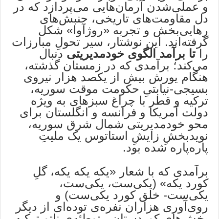
و عملی‌شدن آرمان‌هایی می‌پردازد که در
دل مقاومت‌های تاریخی، جنبش‌های
رهایی‌بخش و تجربه «روژآوا» شکل
گرفته‌اند. این نوشتار، سیر تحولِ مبارزات
را
تا برآمد الگوی خودمدیریتی
دنبال
می‌کند؛ برآمدی که در زمستان گذشته،
هنگام یورش بیش از یکصد هزار نیروی
بسیجی-نیابتیِ حکومت موقت سوریه،
ترکیه و قطر با چراغ سبزهای به ویژه
دولت آمریکا و فرانسه و انگلستان برای
محو خودمدیریتی شمال شرق سوریه،
نویدبخشِ زایشِ استاتوس یک ملیتِ
پاره‌پاره شده بود.
برآمدی که با شعار «یکه یکه یکه، گل‌ِ
کورد یکه» ‌(یکی‌ست، یکی‌ست،
یکی‌ست- خلق کورد یکی‌ست) و
روی‌آوری هزاران نفره‌ی توده‌ای از دیگر
بخش‌های کوردستان، توطئه‌ی ناتو-ترکیه