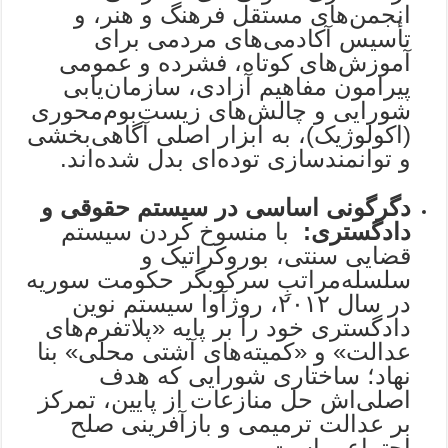
انجمن‌های مستقل فرهنگ و هنر، و
تأسیس آکادمی‌های مردمی برای
آموزش‌های کوتاه، فشرده و عمومی
پیرامون مفاهیم آزادی، سازمان‌یابی
شورایی و چالش‌های زیست‌بوم‌محوری
(اکولوژیک)، به ابزار اصلی آگاهی‌بخشی
و توانمندسازی توده‌ای بدل شده‌اند.
دگرگونی اساسی در سیستم حقوقی و
دادگستری:
با منسوخ کردن سیستم
قضایی سنتی، بوروکراتیک و
سلسله‌مراتبِ سرکوبگر حکومت سوریه
در سال ۲۰۱۲، روژآوا سیستم نوین
دادگستری خود را بر پایه «پلاتفرم‌های
عدالت» و «کمیته‌های آشتی محلی» بنا
نهاد؛ ساختاری شورایی که هدف
اصلی‌اش حل منازعات از پایین، تمرکز
بر عدالت ترمیمی و بازآفرینی صلح
اجتماعی است.