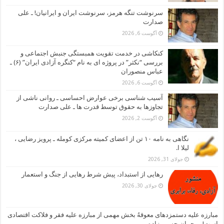
سرنوشت تنگه هرمز، سرنوشت ایران و ایرانیان! ـ علی
صدارت
آگوست 6, 2026
کنکاشی در خدمت تقویت همبستگی جنبش اجتماعی و
بررسی “نکثر” در پروژه ای به نام “کنگره آزادی ایران” (۶) ـ
عباس منصوران
آگوست 6, 2026
آسیب شناسی برخی عوارض احساسی ـ روانی ناشی از
تجاوزها به حقوق توسط قدرت ها ـ علی صدارت
آگوست 2, 2026
نگاهی به نامه ۱۰ تن از اعضای کمیته مرکزی کومله ـ پرویز رضایی ،
لیلا ا.
جولای 31, 2026
رهایی از استبداد، پیش شرط رهایی از جنگ و استعمار
جولای 30, 2026
مبارزه علیه دستمزدهای معوقهُ بخش مهمی از مبارزه علیه فقر و فلاکت اقتصادی
است! ـ رحمان حسین زاده