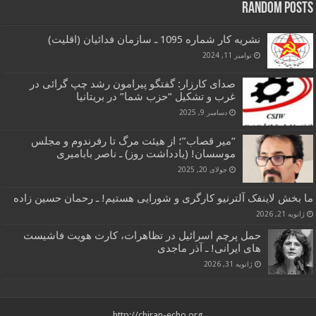
Random Posts
نشریه کار شماره 1095 ـ سازمان فدائیان (اقلیت)
نوامبر 11, 2024
صدای کارزار: گفتگو پیرامون رشد چپ گرائی در
غرب و تشکیل “حزب شما” در بریتانیا
دسامبر 9, 2025
“میر قصاب”؛ از هیئت مرگ تا رفرندوم و مجلس
موسسان! (یادداشت روز) ـ ناصر بابامیری
جولای 20, 2025
ما بخش لاینفک آلترنیو کارگری و شورایی هستیم! ـ رحمان حسین زاده
ژانویه 21, 2026
حمل پرچم اسرائیل در تظاهرات، کارت هویت فاشیست
های ایرانی! ـ آذر ماجدی
ژانویه 31, 2026
http://chiran-echo.org