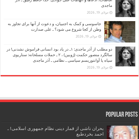
ماجدی
جولای 19, 2026
جاسوسی و کمک به اجنبیان، و دعوت از آنها برای تجاوز به
وطن از کجا شروع می شود؟ ـ علی صدارت
جولای 19, 2026
دو مطلب از آذر ماجدی: ۱ـ در یاد بود انسانی فراموش نشدنی! در
سالگرد منصور حکمت (ژوبین) ، ۲ ـ حملات مسلحانه: سناریوی
سیاه یا آوانتوریسم سیاسی ـ نظامی ـ آذر ماجدی
جولای 19, 2026
Popular Posts
بحران ناشی از قمار دینی نظام جمهوری اسلامی! ـ
احمد بخردطبع