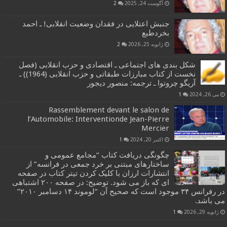
آگوست 24, 2025
2
جنبش اعتلایی در فقدان وضعیت انقلابی! ـ احمد
بخردطبع
ژانویه 25, 2026
2
شکل بندی های اجتماعی ـ اقتصادی و حزب انقلابی (فصل
نخست از کتاب مبارزات طبقاتی و حزب انقلابی (1964)) ـ
آریگو چروتوا ـ ترجمه: منصور دیجور
می 26, 2024
1
Rassemblement devant le salon de
l’Automobile: Interventionde Jean-Pierre
Mercier
اکتبر 20, 2024
1
چگونگی دریافت کتاب “مجامع عمومی و
ساختارهای مبتنی بر خرد جمعی در فرانسه” از
انتشارات ارزان با کلیک کردن تیتر کتاب در صفحه
ای که باز می شود. توضیح: در صفحه ۲۰۰ اشتباهی
در رفرانس ۳۴ موجود است که صحیح آن “لوموند ۱۴ دسامبر ۲۰۱۰”
می باشد.
ژانویه 29, 2026
1