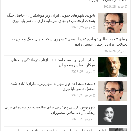
جولای 28, 2026
نابودی شهرهای جنوبی ایران زیر موشکباران، حاصل جنگ
بشدت ارتجاعی دولتهای سرمایه داری! ـ ناصر بابامیری
جولای 26, 2026
چماق “تجزیه طلبی” و ایده “فدرالیستی”: دو روی سکه تحمیل جنگ و خون به
تحولات ایران ـ رحمان حسین زاده
جولای 26, 2026
طناب دار و بن بست استبداد؛ بازتاب درماندگی باندهای
تبهکار ـ عباس منصوران
جولای 25, 2026
دسته دسته اعدام و شهر به شهر زیر بمباران! (یادداشت
هفته) ـ ناصر بابامیری
جولای 23, 2026
شهرنوش پارسی پور؛ زنی برای مقاومت، نویسنده ای برای
زندگی آزاد ـ عباس منصوران
جولای 20, 2026
افاضات، ادعاها و اتهامات علی جوادی؛ خدا حافظ رفیق ـ آذر