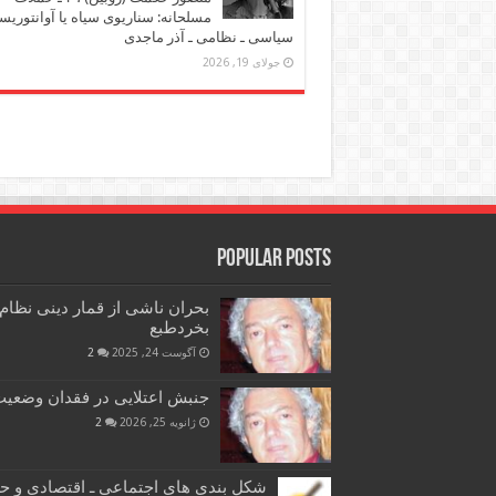
مسلحانه: سناریوی سیاه یا آوانتوریس
سیاسی ـ نظامی ـ آذر ماجدی
جولای 19, 2026
Popular Posts
بحران ناشی از قمار دینی نظام
بخردطبع
آگوست 24, 2025
2
جنبش اعتلایی در فقدان وضعیت 
ژانویه 25, 2026
2
شکل بندی های اجتماعی ـ اقتصادی و ح