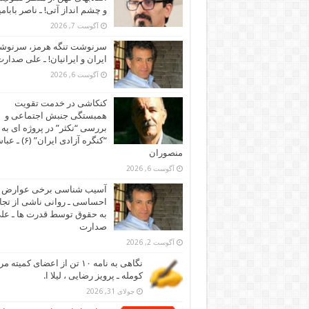
و چشم انداز آتی! ـ ناصر بابام
آگوست 7, 2026
سرنوشت تنگه هرمز، سرنو
ایران و ایرانیان! ـ علی صدار
آگوست 6, 2026
کنکاشی در خدمت تقویت
همبستگی جنبش اجتماعی و
بررسی “نکثر” در پروژه ای به 
“کنگره آزادی ایران” (۶)
منصوران
آگوست 6, 2026
آسیب شناسی برخی عوارض
احساسی ـ روانی ناشی از تجا
به حقوق توسط قدرت ها ـ عل
صدارت
آگوست 2, 2026
نگاهی به نامه ۱۰ تن از اعضای کمیته
کومله ـ پرویز رضایی ، لیلا ا.
جولای 31, 2026