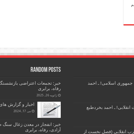
م
Random Posts
 جمهوری اسلامی! ـ احمد
خبر: تجمعات اعتراضی بازنشستگا
رفاه، برابری
ژانویه 26, 2025
اخبار و گزارش های کارگری 27 ارد
انقلابی! ـ احمد بخردطبع
می 17, 2024
آزادی، رفاه، برابری
زب انقلابی (فصل نخست از