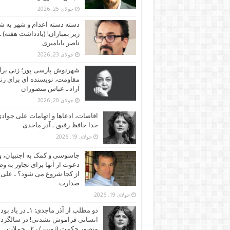
جولای 25, 2026
دسته دسته اعدام و شهر به ش
زیر بمباران! (یادداشت هفته) ـ
ناصر بابامیری
جولای 23, 2026
شهرنوش پارسی پور؛ زنی برا
مقاومت، نویسنده ای برای زن
آزاد ـ عباس منصوران
جولای 20, 2026
افاضات، ادعاها و اتهامات علی جوادی
خدا حافظ رفیق ـ آذر ماجدی
جولای 19, 2026
جاسوسی و کمک به اجنبیان، و
دعوت از آنها برای تجاوز به و
از کجا شروع می شود؟ ـ علی
صدارت
جولای 19, 2026
دو مطلب از آذر ماجدی: ۱ـ در یاد بود
انسانی فراموش نشدنی! در سالگرد
منصور حکمت (ژوبین) ، ۲ ـ حملات