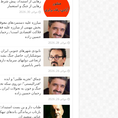
رهایی از استبداد، پیش شرط
رهایی از جنگ و استعمار
جولای 30, 2026
مبارزه علیه دستمزدهای معوقه
بخش مهمی از مبارزه علیه فقر
فلاکت اقتصادی است! ـ رحما
حسین زاده
جولای 28, 2026
نابودی شهرهای جنوبی ایران ز
موشکباران، حاصل جنگ بشد
ارتجاعی دولتهای سرمایه داری!
ناصر بابامیری
جولای 26, 2026
چماق “تجزیه طلبی” و ایده
“فدرالیستی”: دو روی سکه تح
جنگ و خون به تحولات ایران ـ
رحمان حسین زاده
جولای 26, 2026
طناب دار و بن بست استبداد؛
بازتاب درماندگی باندهای تبهکا
عباس منصوران