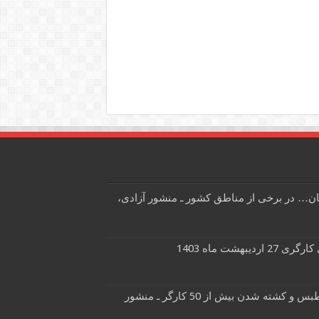
ن… در برخی از مناطق کشور ـ منشور آزادی،
یبهشت ماه 1403
خبر: انفجار در معدن زغال سنگ طبس و کشته شدن بیش از 50 کارگر ـ منشور