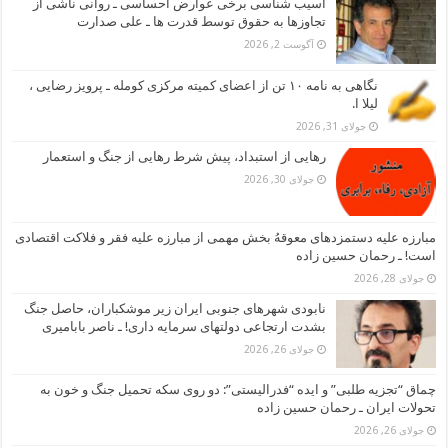
آسیب شناسی برخی عوارض احساسی ـ روانی ناشی از
تجاوزها به حقوق توسط قدرت ها ـ علی صدارت
آگوست 2, 2026
نگاهی به نامه ۱۰ تن از اعضای کمیته مرکزی کومله ـ پرویز رضایی ،
لیلا ا.
جولای 31, 2026
رهایی از استبداد، پیش شرط رهایی از جنگ و استعمار
جولای 30, 2026
مبارزه علیه دستمزدهای معوقهُ بخش مهمی از مبارزه علیه فقر و فلاکت اقتصادی
است! ـ رحمان حسین زاده
جولای 28, 2026
نابودی شهرهای جنوبی ایران زیر موشکباران، حاصل جنگ
بشدت ارتجاعی دولتهای سرمایه داری! ـ ناصر بابامیری
جولای 26, 2026
چماق “تجزیه طلبی” و ایده “فدرالیستی”: دو روی سکه تحمیل جنگ و خون به
تحولات ایران ـ رحمان حسین زاده
جولای 26, 2026