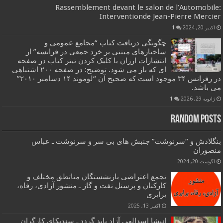
Rassemblement devant le salon de l’Automobile:
Interventionde Jean-Pierre Mercier
اکتبر 20, 2024
1
چگونگی دریافت کتاب “مجامع عمومی و
ساختارهای مبتنی بر خرد جمعی در فرانسه” از
انتشارات ارزان با کلیک کردن تیتر کتاب در صفحه
ای که باز می شود. توضیح: در صفحه ۲۰۰ اشتباهی
در رفرانس ۳۴ موجود است که صحیح آن “لوموند ۱۴ دسامبر ۲۰۱۰”
می باشد.
ژانویه 29, 2026
1
Random Posts
بنگلادش و “سرنوشت” جنبش های بی سر و سرنوشت ـ عباس
منصوران
آگوست 20, 2024
تجمع اعتراضی بازنشستگان مناتطق مختلف و
کارکنان و پرسنل نفت و گاز ـ منشور آزادی، رفاه،
برابری
اکتبر 13, 2025
انیشا اسدالهی آزاد باید گردد ـ سندیکای کارگران