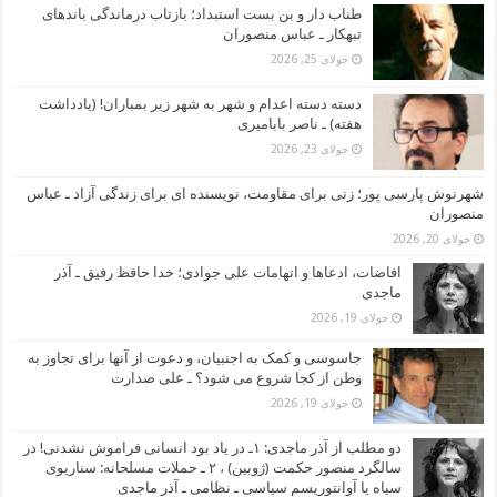
طناب دار و بن بست استبداد؛ بازتاب درماندگی باندهای
تبهکار ـ عباس منصوران
جولای 25, 2026
دسته دسته اعدام و شهر به شهر زیر بمباران! (یادداشت
هفته) ـ ناصر بابامیری
جولای 23, 2026
شهرنوش پارسی پور؛ زنی برای مقاومت، نویسنده ای برای زندگی آزاد ـ عباس
منصوران
جولای 20, 2026
افاضات، ادعاها و اتهامات علی جوادی؛ خدا حافظ رفیق ـ آذر
ماجدی
جولای 19, 2026
جاسوسی و کمک به اجنبیان، و دعوت از آنها برای تجاوز به
وطن از کجا شروع می شود؟ ـ علی صدارت
جولای 19, 2026
دو مطلب از آذر ماجدی: ۱ـ در یاد بود انسانی فراموش نشدنی! در
سالگرد منصور حکمت (ژوبین) ، ۲ ـ حملات مسلحانه: سناریوی
سیاه یا آوانتوریسم سیاسی ـ نظامی ـ آذر ماجدی