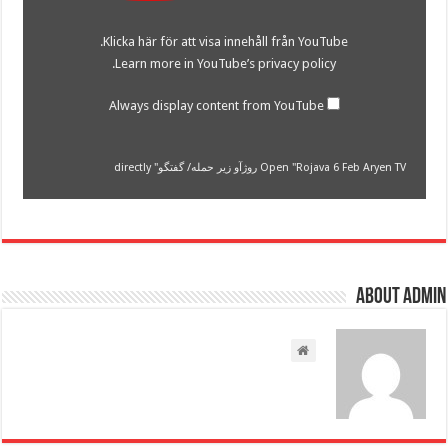
TV
روژآو
Klicka här för att visa innehåll från YouTube.
زیر
حمله/
.
Learn more in
YouTube’s privacy policy
گفتگو"
from
YouTube
Always display content from YouTube
Open "Rojava 6 Feb Aryen TV روژآو زیر حمله/ گفتگو" directly
About admin