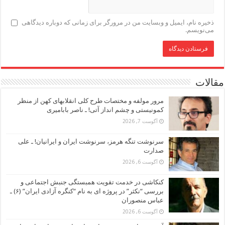
ذخیره نام، ایمیل و وبسایت من در مرورگر برای زمانی که دوباره دیدگاهی
می‌نویسم.
مقالات
مرور مولفه و مختصات طرح کلی انقلابهای کهن از منظر
کمونیستی و چشم انداز آتی! ـ ناصر بابامیری
آگوست 7, 2026
سرنوشت تنگه هرمز، سرنوشت ایران و ایرانیان! ـ علی
صدارت
آگوست 6, 2026
کنکاشی در خدمت تقویت همبستگی جنبش اجتماعی و
بررسی “نکثر” در پروژه ای به نام “کنگره آزادی ایران” (۶) ـ
عباس منصوران
آگوست 6, 2026