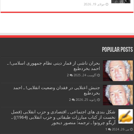
جولای 19, 2026
Popular Posts
بحران ناشی از قمار دینی نظام جمهوری اسلامی! ـ
احمد بخردطبع
آگوست 24, 2025
2
جنبش اعتلایی در فقدان وضعیت انقلابی! ـ احمد
بخردطبع
ژانویه 25, 2026
2
شکل بندی های اجتماعی ـ اقتصادی و حزب انقلابی (فصل
نخست از کتاب مبارزات طبقاتی و حزب انقلابی (1964)) ـ
آریگو چروتوا ـ ترجمه: منصور دیجور
می 26, 2024
1