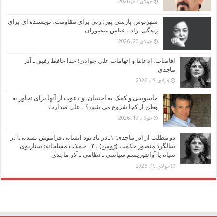
جولای 23, 2026
شهرنوش پارسی پور؛ زنی برای مقاومت، نویسنده ای برای
زندگی آزاد ـ عباس منصوران
جولای 20, 2026
افاضات، ادعاها و اتهامات علی جوادی؛ خدا حافظ رفیق ـ آذر
ماجدی
جولای 19, 2026
جاسوسی و کمک به اجنبیان، و دعوت از آنها برای تجاوز به
وطن از کجا شروع می شود؟ ـ علی صدارت
جولای 19, 2026
دو مطلب از آذر ماجدی: ۱ـ در یاد بود انسانی فراموش نشدنی! در
سالگرد منصور حکمت (ژوبین) ، ۲ ـ حملات مسلحانه: سناریوی
سیاه یا آوانتوریسم سیاسی ـ نظامی ـ آذر ماجدی
جولای 19, 2026