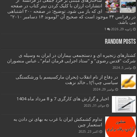
ساختارهای مبتنی بر خرد جمعی در فرانسه” از
انتشارات ارزان با کلیک کردن تیتر کتاب در صفحه
ای که باز می شود. توضیح: در صفحه ۲۰۰ اشتباهی
در رفرانس ۳۴ موجود است که صحیح آن “لوموند ۱۴ دسامبر ۲۰۱۰”
می باشد.
ژانویه 29, 2026
1
Random Posts
کشتارهای زنجیره ای و دستجمعی بیماران در ایران به وسیله ی
شرکت “قدس رضوی” و “ستاد اجرایی فرمان امام” ـ عباس منصوران
نوامبر 5, 2024
در دفاع از نام انقلاب (بحران مارکسیسم یا ورشکستگی
سیاسی چپ؟)! ـ خالد نزهت
نوامبر 29, 2024
اخبار و گزارش های کارگری 7 و 8 مرداد ماه 1404
جولای 31, 2025
تداوم کشمکش ایران با غرب به بهای تن دادن به
استعمار چین
اکتبر 23, 2025