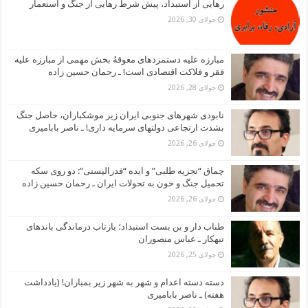
رهایی از استبداد، پیش شرط رهایی از جنگ و استعمار
جولای 30, 2026
مبارزه علیه دستمزدهای معوقهُ بخش مهمی از مبارزه علیه
فقر و فلاکت اقتصادی است! ـ رحمان حسین زاده
جولای 28, 2026
نابودی شهرهای جنوبی ایران زیر موشکباران، حاصل جنگ
بشدت ارتجاعی دولتهای سرمایه داری! ـ ناصر بابامیری
جولای 26, 2026
چماق “تجزیه طلبی” و ایده “فدرالیستی”: دو روی سکه
تحمیل جنگ و خون به تحولات ایران ـ رحمان حسین زاده
جولای 26, 2026
طناب دار و بن بست استبداد؛ بازتاب درماندگی باندهای
تبهکار ـ عباس منصوران
جولای 25, 2026
دسته دسته اعدام و شهر به شهر زیر بمباران! (یادداشت
هفته) ـ ناصر بابامیری