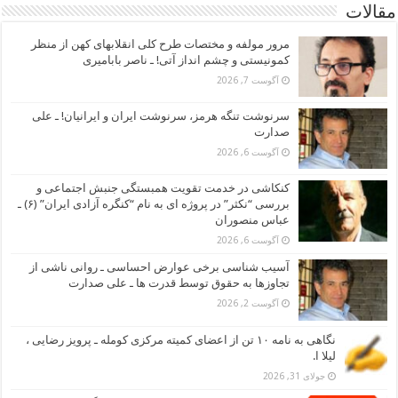
مقالات
مرور مولفه و مختصات طرح کلی انقلابهای کهن از منظر
کمونیستی و چشم انداز آتی! ـ ناصر بابامیری
آگوست 7, 2026
سرنوشت تنگه هرمز، سرنوشت ایران و ایرانیان! ـ علی
صدارت
آگوست 6, 2026
کنکاشی در خدمت تقویت همبستگی جنبش اجتماعی و
بررسی “نکثر” در پروژه ای به نام “کنگره آزادی ایران” (۶) ـ
عباس منصوران
آگوست 6, 2026
آسیب شناسی برخی عوارض احساسی ـ روانی ناشی از
تجاوزها به حقوق توسط قدرت ها ـ علی صدارت
آگوست 2, 2026
نگاهی به نامه ۱۰ تن از اعضای کمیته مرکزی کومله ـ پرویز رضایی ،
لیلا ا.
جولای 31, 2026