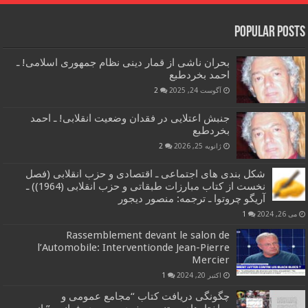
Popular Posts
بحران ناشی از قمار دینی نظام جمهوری اسلامی! ـ
احمد بخردطبع
آگوست 24, 2025
2
جنبش اعتلایی در فقدان وضعیت انقلابی! ـ احمد
بخردطبع
ژانویه 25, 2026
2
شکل بندی های اجتماعی ـ اقتصادی و حزب انقلابی (فصل
نخست از کتاب مبارزات طبقاتی و حزب انقلابی (1964)) ـ
آریگو چروتوا ـ ترجمه: منصور دیجور
می 26, 2024
1
Rassemblement devant le salon de
l’Automobile: Interventionde Jean-Pierre
Mercier
اکتبر 20, 2024
1
چگونگی دریافت کتاب “مجامع عمومی و