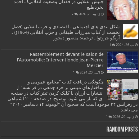
جنبش اعتلایی در فقدان وضعیت انقلابی! ـ احمد
بخردطبع
ژانویه 25, 2026
2
شکل بندی های اجتماعی ـ اقتصادی و حزب انقلابی (فصل
نخست از کتاب مبارزات طبقاتی و حزب انقلابی (1964)) ـ
آریگو چروتوا ـ ترجمه: منصور دیجور
می 26, 2024
1
Rassemblement devant le salon de
l’Automobile: Interventionde Jean-Pierre
Mercier
اکتبر 20, 2024
1
چگونگی دریافت کتاب “مجامع عمومی و
ساختارهای مبتنی بر خرد جمعی در فرانسه” از
انتشارات ارزان با کلیک کردن تیتر کتاب در صفحه
ای که باز می شود. توضیح: در صفحه ۲۰۰ اشتباهی
در رفرانس ۳۴ موجود است که صحیح آن “لوموند ۱۴ دسامبر ۲۰۱۰”
می باشد.
ژانویه 29, 2026
1
Random Posts