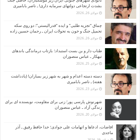
نابودی شهرهای جنوبی ایران زیر موشکباران، حاصل جنگ
بشدت ارتجاعی دولتهای سرمایه داری! ـ ناصر بابامیری
جولای 26, 2026
چماق “تجزیه طلبی” و ایده “فدرالیستی”: دو روی سکه
تحمیل جنگ و خون به تحولات ایران ـ رحمان حسین زاده
جولای 26, 2026
طناب دار و بن بست استبداد؛ بازتاب درماندگی باندهای
تبهکار ـ عباس منصوران
جولای 25, 2026
دسته دسته اعدام و شهر به شهر زیر بمباران! (یادداشت
هفته) ـ ناصر بابامیری
جولای 23, 2026
شهرنوش پارسی پور؛ زنی برای مقاومت، نویسنده ای برای
زندگی آزاد ـ عباس منصوران
جولای 20, 2026
افاضات، ادعاها و اتهامات علی جوادی؛ خدا حافظ رفیق ـ آذر
ماجدی
جولای 19, 2026