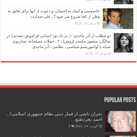
جاسوسی و کمک به اجنبیان، و دعوت از آنها برای تجاوز به
وطن از کجا شروع می شود؟ ـ علی صدارت
جولای 19, 2026
دو مطلب از آذر ماجدی: ۱ـ در یاد بود انسانی فراموش نشدنی! در
سالگرد منصور حکمت (ژوبین) ، ۲ ـ حملات مسلحانه: سناریوی
سیاه یا آوانتوریسم سیاسی ـ نظامی ـ آذر ماجدی
جولای 19, 2026
Popular Posts
بحران ناشی از قمار دینی نظام جمهوری اسلامی! ـ
احمد بخردطبع
آگوست 24, 2025
2