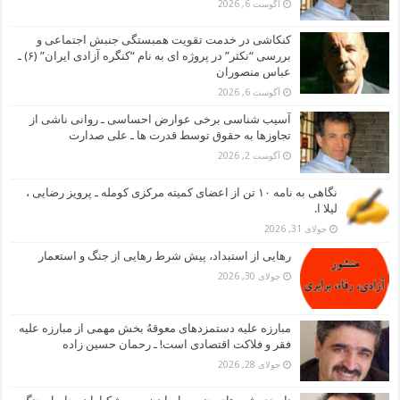
آگوست 6, 2026
کنکاشی در خدمت تقویت همبستگی جنبش اجتماعی و
بررسی “نکثر” در پروژه ای به نام “کنگره آزادی ایران” (۶) ـ
عباس منصوران
آگوست 6, 2026
آسیب شناسی برخی عوارض احساسی ـ روانی ناشی از
تجاوزها به حقوق توسط قدرت ها ـ علی صدارت
آگوست 2, 2026
نگاهی به نامه ۱۰ تن از اعضای کمیته مرکزی کومله ـ پرویز رضایی ،
لیلا ا.
جولای 31, 2026
رهایی از استبداد، پیش شرط رهایی از جنگ و استعمار
جولای 30, 2026
مبارزه علیه دستمزدهای معوقهُ بخش مهمی از مبارزه علیه
فقر و فلاکت اقتصادی است! ـ رحمان حسین زاده
جولای 28, 2026