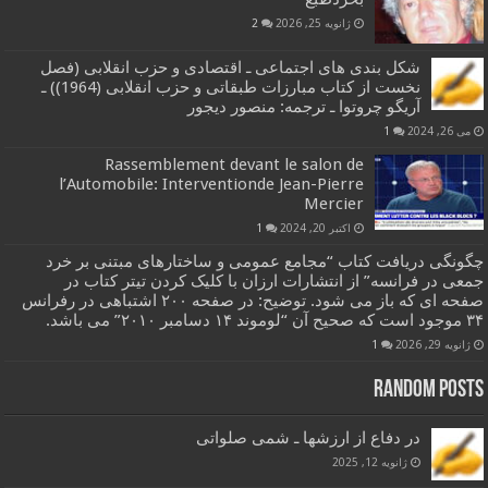
ژانویه 25, 2026
2
شکل بندی های اجتماعی ـ اقتصادی و حزب انقلابی (فصل
نخست از کتاب مبارزات طبقاتی و حزب انقلابی (1964)) ـ
آریگو چروتوا ـ ترجمه: منصور دیجور
می 26, 2024
1
Rassemblement devant le salon de
l’Automobile: Interventionde Jean-Pierre
Mercier
اکتبر 20, 2024
1
چگونگی دریافت کتاب “مجامع عمومی و ساختارهای مبتنی بر خرد
جمعی در فرانسه” از انتشارات ارزان با کلیک کردن تیتر کتاب در
صفحه ای که باز می شود. توضیح: در صفحه ۲۰۰ اشتباهی در رفرانس
۳۴ موجود است که صحیح آن “لوموند ۱۴ دسامبر ۲۰۱۰” می باشد.
ژانویه 29, 2026
1
Random Posts
در دفاع از ارزشها ـ شمی صلواتی
ژانویه 12, 2025