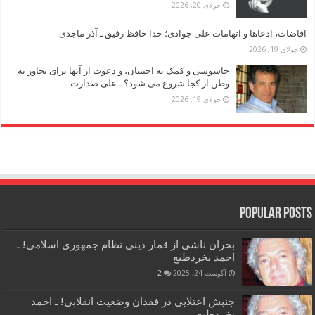
جولای 20, 2026
افاضات، ادعاها و اتهامات علی جوادی؛ خدا حافظ رفیق ـ آذر ماجدی
جولای 19, 2026
جاسوسی و کمک به اجنبیان، و دعوت از آنها برای تجاوز به
وطن از کجا شروع می شود؟ ـ علی صدارت
جولای 19, 2026
Popular Posts
بحران ناشی از قمار دینی نظام جمهوری اسلامی! ـ
احمد بخردطبع
آگوست 24, 2025
2
جنبش اعتلایی در فقدان وضعیت انقلابی! ـ احمد
بخردطبع