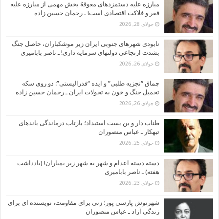
مبارزه علیه دستمزدهای معوقهُ بخش مهمی از مبارزه علیه
فقر و فلاکت اقتصادی است! ـ رحمان حسین زاده
جولای 28, 2026
نابودی شهرهای جنوبی ایران زیر موشکباران، حاصل جنگ
بشدت ارتجاعی دولتهای سرمایه داری! ـ ناصر بابامیری
جولای 26, 2026
چماق “تجزیه طلبی” و ایده “فدرالیستی”: دو روی سکه
تحمیل جنگ و خون به تحولات ایران ـ رحمان حسین زاده
جولای 26, 2026
طناب دار و بن بست استبداد؛ بازتاب درماندگی باندهای
تبهکار ـ عباس منصوران
جولای 25, 2026
دسته دسته اعدام و شهر به شهر زیر بمباران! (یادداشت
هفته) ـ ناصر بابامیری
جولای 23, 2026
شهرنوش پارسی پور؛ زنی برای مقاومت، نویسنده ای برای
زندگی آزاد ـ عباس منصوران