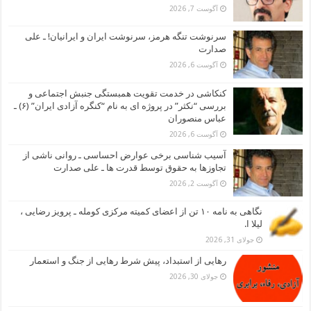
آگوست 7, 2026
سرنوشت تنگه هرمز، سرنوشت ایران و ایرانیان! ـ علی
صدارت
آگوست 6, 2026
کنکاشی در خدمت تقویت همبستگی جنبش اجتماعی و
بررسی “نکثر” در پروژه ای به نام “کنگره آزادی ایران” (۶) ـ
عباس منصوران
آگوست 6, 2026
آسیب شناسی برخی عوارض احساسی ـ روانی ناشی از
تجاوزها به حقوق توسط قدرت ها ـ علی صدارت
آگوست 2, 2026
نگاهی به نامه ۱۰ تن از اعضای کمیته مرکزی کومله ـ پرویز رضایی ،
لیلا ا.
جولای 31, 2026
رهایی از استبداد، پیش شرط رهایی از جنگ و استعمار
جولای 30, 2026