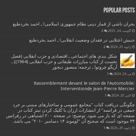
Popular Posts
بحران ناشی از قمار دینی نظام جمهوری اسلامی! ـ احمد بخردطبع
آگوست 24, 2025
2
جنبش اعتلایی در فقدان وضعیت انقلابی! ـ احمد بخردطبع
ژانویه 25, 2026
2
شکل بندی های اجتماعی ـ اقتصادی و حزب انقلابی (فصل
نخست از کتاب مبارزات طبقاتی و حزب انقلابی (1964)) ـ
آریگو چروتوا ـ ترجمه: منصور دیجور
می 26, 2024
1
Rassemblement devant le salon de l’Automobile:
Interventionde Jean-Pierre Mercier
اکتبر 20, 2024
1
چگونگی دریافت کتاب “مجامع عمومی و ساختارهای مبتنی بر خرد
جمعی در فرانسه” از انتشارات ارزان با کلیک کردن تیتر کتاب در
صفحه ای که باز می شود. توضیح: در صفحه ۲۰۰ اشتباهی در رفرانس
۳۴ موجود است که صحیح آن “لوموند ۱۴ دسامبر ۲۰۱۰” می باشد.
ژانویه 29, 2026
1