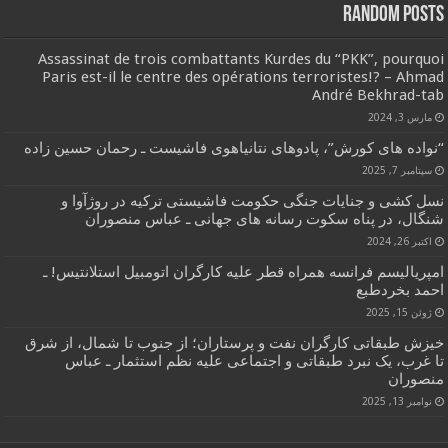
Random Posts
Assassinat de trois combattants Kurdes du “PKK”, pourquoi
Paris est-il le centre des opérations terroristes!? – Ahmad
André Bekhrad-tab
مارس 3, 2024
“نواده های کورش”، پادوهای نتانیاهوی فاشیست ـ رحمان حسین زاده
سپتامبر 7, 2025
نسل کشی و جنایات جنگی حکومت فاشیستی ترکیه در روژآوا و
شنگال، در پناه سکوت رسانه های جهانی ـ عباس منصوران
اکتبر 26, 2024
امپریالیسم فرانسه همراه قطر علیه کارگران اتومبیل استلانتیس! ـ
احمد بخردطبع
ژوئن 15, 2025
خیزش طبقاتی کارگران نفت و پرستاران؛ از جنوب تا شمال، از شرق
تا غرب، یک نبرد طبقاتی و اجتماعی علیه نظم استثمار ـ عباس
منصوران
نوامبر 13, 2025