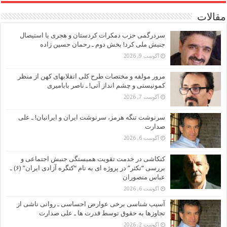
مقالات
سردرگمی حزب دمکرات کردستان و هجری یا استیصال
جنبش ملی کرد! بخش دوم ـ رحمان حسین زاده
آگوست 9, 2026
مرور مولفه و مختصات طرح کلی انقلابهای کهن از منظر
کمونیستی و چشم انداز آتی! ـ ناصر بابامیری
آگوست 7, 2026
سرنوشت تنگه هرمز، سرنوشت ایران و ایرانیان! ـ علی
صدارت
آگوست 6, 2026
کنکاشی در خدمت تقویت همبستگی جنبش اجتماعی و
بررسی “نکثر” در پروژه ای به نام “کنگره آزادی ایران” (۶) ـ
عباس منصوران
آگوست 6, 2026
آسیب شناسی برخی عوارض احساسی ـ روانی ناشی از
تجاوزها به حقوق توسط قدرت ها ـ علی صدارت
آگوست 2, 2026