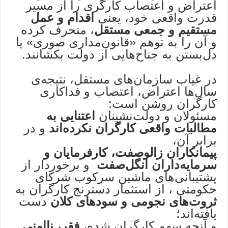
اعتراض و اعتصاب کارگری را از مسیر
قدرت واقعی خود، یعنی
اقدام و عمل
مستقیم و جمعی مستقل
، منحرف کرده
و آن را به توهم «قانون‌مداری صوری» یا
دل‌بستن به جناح‌هایی از دولت بکشانند.
در غیاب سازمان‌های مستقل، نتیجه‌ی
سال‌ها اعتراض، اعتصاب و فداکاری
کارگران روشن است:
مسئولان و دولت‌نشینان
اعتنایی به
مطالبات واقعی کارگران نکرده‌اند
و در
برابر آن،
پیمانکاران زالو‌صفت، کارفرمایان و
سرمایه‌داران انگل‌صفت
و برخوردار از
پشتیبانی‌های ماشین سرکوب شرکای
حکومتی ، از استثمار دسترنج کارگران به
ثروت‌های نجومی و سودهای کلان
دست
یافته‌اند؛
و آنچه سهم کارگران شده،
فقر، ناامنی