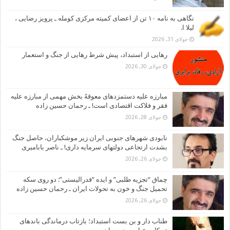
نگاهی به نامه ۱۰ تن از اعضای کمیته مرکزی کومله ـ پرویز رضایی ،
لیلا ا.
جولای 31, 2026
رهایی از استبداد، پیش شرط رهایی از جنگ و استعمار
جولای 30, 2026
مبارزه علیه دستمزدهای معوقهُ بخش مهمی از مبارزه علیه
فقر و فلاکت اقتصادی است! ـ رحمان حسین زاده
جولای 28, 2026
نابودی شهرهای جنوبی ایران زیر موشکباران، حاصل جنگ
بشدت ارتجاعی دولتهای سرمایه داری! ـ ناصر بابامیری
جولای 26, 2026
چماق “تجزیه طلبی” و ایده “فدرالیستی”: دو روی سکه
تحمیل جنگ و خون به تحولات ایران ـ رحمان حسین زاده
جولای 26, 2026
طناب دار و بن بست استبداد؛ بازتاب درماندگی باندهای