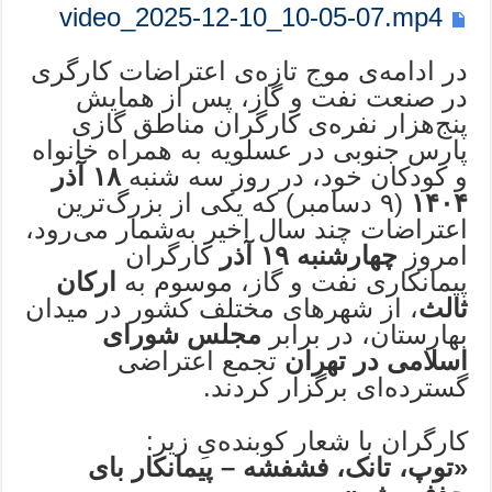
video_2025-12-10_10-05-07.mp4
در ادامه‌ی موج تازه‌ی اعتراضات کارگری
در صنعت نفت و گاز، پس از همایش
پنج‌هزار نفره‌ی کارگران مناطق گازی
پارس جنوبی در عسلویه به همراه خانواه
و کودکان خود، در روز سه شنبه
۱۸
آذر
۱۴۰۴
(۹ دسامبر) که یکی از بزرگ‌ترین
اعتراضات چند سال اخیر به‌شمار می‌رود،
امروز
چهارشنبه
۱۹
آذر
کارگران
پیمانکاری نفت و گاز، موسوم به
ارکان
ثالث
، از شهرهای مختلف کشور در میدان
بهارستان، در برابر
مجلس شورای
اسلامی در تهران
تجمع اعتراضی
گسترده‌ای برگزار کردند.
کارگران با شعار کوبنده‌یِ زیر:
«توپ، تانک، فشفشه – پیمانکار بای