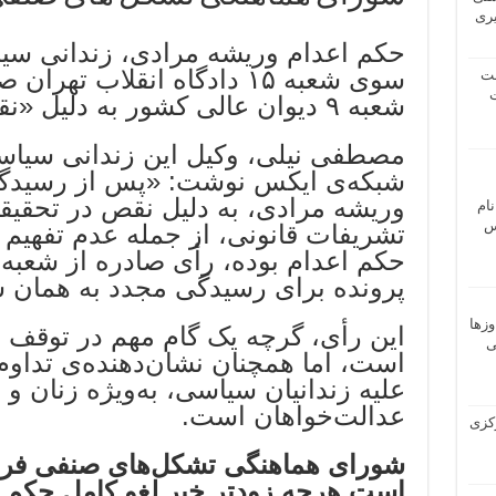
یری
حکم اعدام وریشه مرادی، زندانی سیا
سوی شعبه ۱۵ دادگاه انقلاب ت
شت
ت
شعبه ۹ دیوان عالی کشور به دلیل «نقص تحقیقات» نقض شد.
مصطفی نیلی، وکیل این زندانی سیاسی،
شبکه‌ی ایکس نوشت: «پس از رسیدگی
وریشه مرادی، به دلیل نقص در تحقیق
نام
 ـ عباس
تشریفات قانونی، از جمله عدم تفهیم 
پرونده برای رسیدگی مجدد به همان ش
وزها
این رأی، گرچه یک گام مهم در توقف رو
ی
است، اما همچنان نشان‌دهنده‌ی تدا
علیه زندانیان سیاسی، به‌ویژه زنان و
عدالت‌خواهان است.
 مرکزی
شورای هماهنگی تشکل‌های صنفی فرهن
است هرچه زودتر خبر لغو کامل حکم 