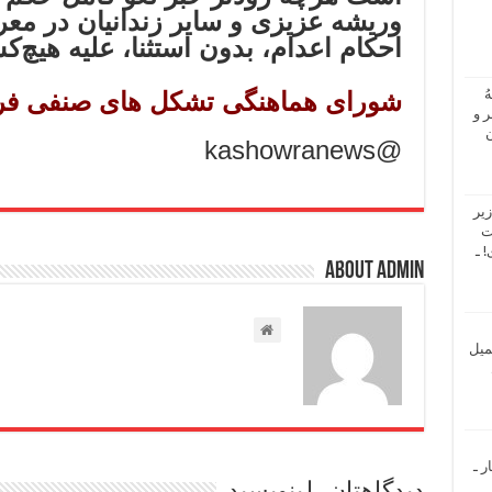
وریشه عزیزی و سایر زندانیان در م
احکام اعدام، بدون استثنا، علیه هیچ‌
ُ
شورای هماهنگی تشکل های صنفی فره
 و
ن
@kashowranews
یر
ت
 ـ
About admin
میل
ر ـ