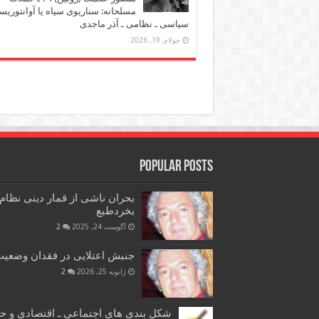
مسلحانه: سناریوی سیاه یا آوانتوریس
سیاسی ـ نظامی ـ آذر ماجدی
جولای 19, 2026
Popular Posts
بحران ناشی از قمار دینی نظام
بخردطبع
آگوست 24, 2025
2
جنبش اعتلایی در فقدان وضعیت 
ژانویه 25, 2026
2
شکل بندی های اجتماعی ـ اقتصادی و ح