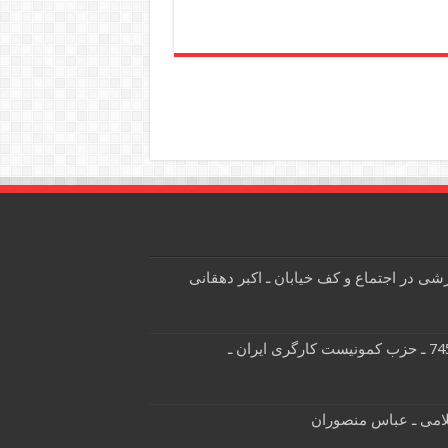
 در اجتماع و کف خیابان ـ اکبر دهقانی
نشریه کمونیست هفتگی شماره 745 ـ حزب کمونیست کارگری ایران ـ
لامی ـ عباس منصوران