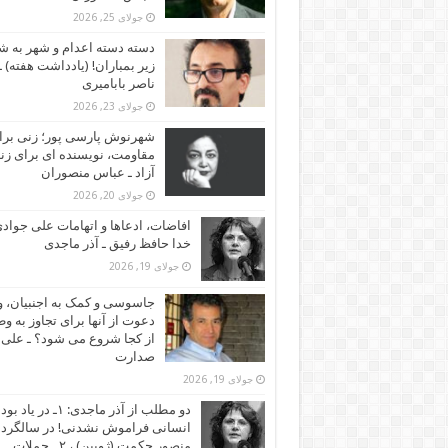
جولای 25, 2026
دسته دسته اعدام و شهر به ش
زیر بمباران! (یادداشت هفته) ـ
ناصر بابامیری
جولای 23, 2026
شهرنوش پارسی پور؛ زنی برا
مقاومت، نویسنده ای برای زن
آزاد ـ عباس منصوران
جولای 20, 2026
افاضات، ادعاها و اتهامات علی جوادی
خدا حافظ رفیق ـ آذر ماجدی
جولای 19, 2026
جاسوسی و کمک به اجنبیان، و
دعوت از آنها برای تجاوز به و
از کجا شروع می شود؟ ـ علی
صدارت
جولای 19, 2026
دو مطلب از آذر ماجدی: ۱ـ در یاد بود
انسانی فراموش نشدنی! در سالگرد
منصور حکمت (ژوبین) ، ۲ ـ حملات