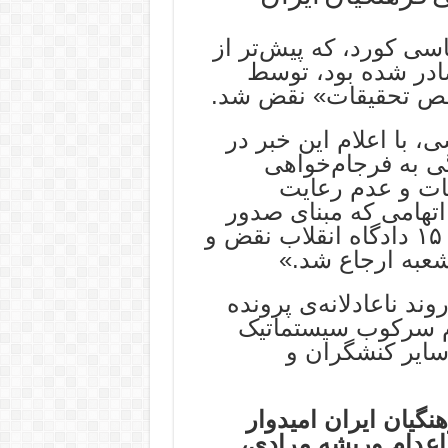
سی کورد، که پیش‌تر از
هران صادر شده بود، توسط
 با اعلام این خبر در
 به فرجام‌خواهی
ات و عدم رعایت
اتهامی که مبنای صدور
حکم اعدام بوده، رأی صادره از شعبه ۱۵ دادگاه انقلاب نقض و
عبه ارجاع شد.»
ند ناعادلانه‌ی پرونده
وم سرکوب سیستماتیک
 سایر کنشگران و
گیان ایران
امیدوار
اعدام وریشه مرادی،