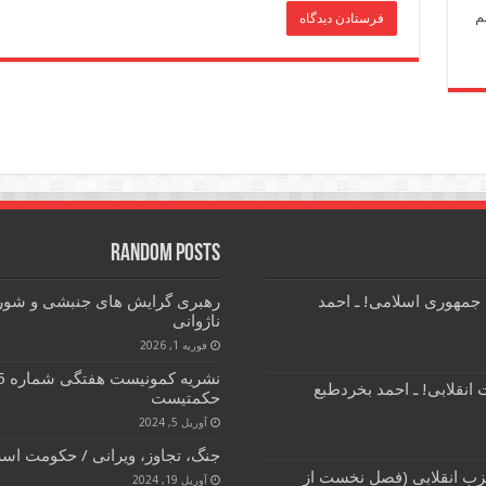
م
Random Posts
 جمهوری اسلامی! ـ احمد
رهبری گرایش های جنبشی و شورشی
ناژوانی
فوریه 1, 2026
انقلابی! ـ احمد بخردطبع
حکمتیست
آوریل 5, 2024
جنگ، تجاوز، ویرانی / حکومت اس
زب انقلابی (فصل نخست از
آوریل 19, 2024