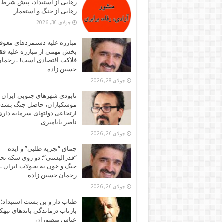
رهایی از استبداد، پیش شرط
رهایی از جنگ و استعمار
جولای 30, 2026
مبارزه علیه دستمزدهای معوقه
بخش مهمی از مبارزه علیه فقر
فلاکت اقتصادی است! ـ رحما
حسین زاده
جولای 28, 2026
نابودی شهرهای جنوبی ایران ز
موشکباران، حاصل جنگ بشد
ارتجاعی دولتهای سرمایه داری!
ناصر بابامیری
جولای 26, 2026
چماق “تجزیه طلبی” و ایده
“فدرالیستی”: دو روی سکه تح
جنگ و خون به تحولات ایران ـ
رحمان حسین زاده
جولای 26, 2026
طناب دار و بن بست استبداد؛
بازتاب درماندگی باندهای تبهکا
عباس منصوران