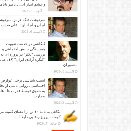
و چشم انداز آتی! ـ ناصر بابام
آگوست 7, 2026
سرنوشت تنگه هرمز، سرنو
ایران و ایرانیان! ـ علی صدار
آگوست 6, 2026
کنکاشی در خدمت تقویت
همبستگی جنبش اجتماعی و
بررسی “نکثر” در پروژه ای به 
“کنگره آزادی ایران” (۶)
منصوران
آگوست 6, 2026
آسیب شناسی برخی عوارض
احساسی ـ روانی ناشی از تجا
به حقوق توسط قدرت ها ـ عل
صدارت
آگوست 2, 2026
نگاهی به نامه ۱۰ تن از اعضای کمیته
کومله ـ پرویز رضایی ، لیلا ا.
جولای 31, 2026