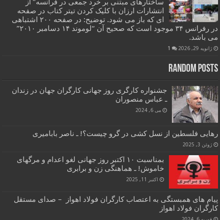
ساختارهای مبتنی بر خرد جمعی در فرانسه” از
انتشارات ارزان با کلیک کردن تیتر کتاب در صفحه
ای که باز می شود. توضیح: در صفحه ۲۰۰ اشتباهی
در رفرانس ۳۴ موجود است که صحیح آن “لوموند ۱۴ دسامبر ۲۰۱۰”
می باشد.
ژانویه 29, 2026
1
Random Posts
جشنواره کارگری روز جهانی کارگران جهان در زندان
ـ عباس منصوران
می 6, 2024
رهایی فلسطین از نسل کشی در گرو چیست؟! ـ ناصر بابامیری
ژوئن 3, 2025
بمناسبت ۱۰ اکتبر روز جهانی لغو اعدام و مرگهای
خاموش! ـ هماهنگی زن و برابری
اکتبر 11, 2025
پیام های همبستگی به اعتصاب کارگران فولاد اهواز – صدای مستقل
کارگران فولاد اهواز
فوریه 6, 2024