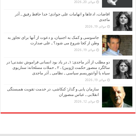
جولای 20, 2026
افاضات، ادعاها و اتهامات علی جوادی؛ خدا حافظ رفیق ـ آذر
ماجدی
جولای 19, 2026
جاسوسی و کمک به اجنبیان، و دعوت از آنها برای تجاوز به
وطن از کجا شروع می شود؟ ـ علی صدارت
جولای 19, 2026
دو مطلب از آذر ماجدی: ۱ـ در یاد بود انسانی فراموش نشدنی! در
سالگرد منصور حکمت (ژوبین) ، ۲ ـ حملات مسلحانه: سناریوی
سیاه یا آوانتوریسم سیاسی ـ نظامی ـ آذر ماجدی
جولای 19, 2026
سازمان یابی و گذار: کنکاشی، در خدمت تقویت همبستگی
انقلابی ـ عباس منصوران
جولای 12, 2026