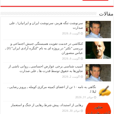
مقالات
سرنوشت تنگه هرمز، سرنوشت ایران و ایرانیان! ـ علی
صدارت
آگوست 6, 2026
کنکاشی در خدمت تقویت همبستگی جنبش اجتماعی و
بررسی “نکثر” در پروژه ای به نام “کنگره آزادی ایران” (۶) ـ
عباس منصوران
آگوست 6, 2026
آسیب شناسی برخی عوارض احساسی ـ روانی ناشی از
تجاوزها به حقوق توسط قدرت ها ـ علی صدارت
آگوست 2, 2026
نگاهی به نامه ۱۰ تن از اعضای کمیته مرکزی کومله ـ پرویز رضایی ،
لیلا ا.
جولای 31, 2026
رهایی از استبداد، پیش شرط رهایی از جنگ و استعمار
جولای 30, 2026