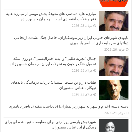
مبارزه علیه دستمزدهای معوقهُ بخش مهمی از مبارزه علیه
فقر و فلاکت اقتصادی است! ـ رحمان حسین زاده
جولای 28, 2026
نابودی شهرهای جنوبی ایران زیر موشکباران، حاصل جنگ بشدت ارتجاعی
دولتهای سرمایه داری! ـ ناصر بابامیری
جولای 26, 2026
چماق “تجزیه طلبی” و ایده “فدرالیستی”: دو روی سکه
تحمیل جنگ و خون به تحولات ایران ـ رحمان حسین زاده
جولای 26, 2026
طناب دار و بن بست استبداد؛ بازتاب درماندگی باندهای
تبهکار ـ عباس منصوران
جولای 25, 2026
دسته دسته اعدام و شهر به شهر زیر بمباران! (یادداشت هفته) ـ ناصر بابامیری
جولای 23, 2026
شهرنوش پارسی پور؛ زنی برای مقاومت، نویسنده ای برای
زندگی آزاد ـ عباس منصوران