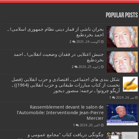
Popular Posts
بحران ناشی از قمار دینی نظام جمهوری اسلامی! ـ
احمد بخردطبع
آگوست 24, 2025
2
جنبش اعتلایی در فقدان وضعیت انقلابی! ـ احمد
بخردطبع
ژانویه 25, 2026
2
شکل بندی های اجتماعی ـ اقتصادی و حزب انقلابی (فصل
نخست از کتاب مبارزات طبقاتی و حزب انقلابی (1964)) ـ
آریگو چروتوا ـ ترجمه: منصور دیجور
می 26, 2024
1
Rassemblement devant le salon de
l’Automobile: Interventionde Jean-Pierre
Mercier
اکتبر 20, 2024
1
چگونگی دریافت کتاب “مجامع عمومی و