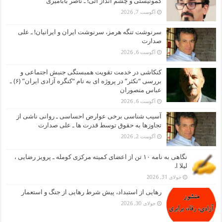
کمونیستی و چشم انداز آتی! ـ ناصر بابامیری
آگوست 7, 2026
سرنوشت تنگه هرمز، سرنوشت ایران و ایرانیان! ـ علی
صدارت
آگوست 6, 2026
کنکاشی در خدمت تقویت همبستگی جنبش اجتماعی و
بررسی “نکثر” در پروژه ای به نام “کنگره آزادی ایران” (۶) ـ
عباس منصوران
آگوست 6, 2026
آسیب شناسی برخی عوارض احساسی ـ روانی ناشی از
تجاوزها به حقوق توسط قدرت ها ـ علی صدارت
آگوست 2, 2026
نگاهی به نامه ۱۰ تن از اعضای کمیته مرکزی کومله ـ پرویز رضایی ،
لیلا ا.
جولای 31, 2026
رهایی از استبداد، پیش شرط رهایی از جنگ و استعمار
جولای 30, 2026