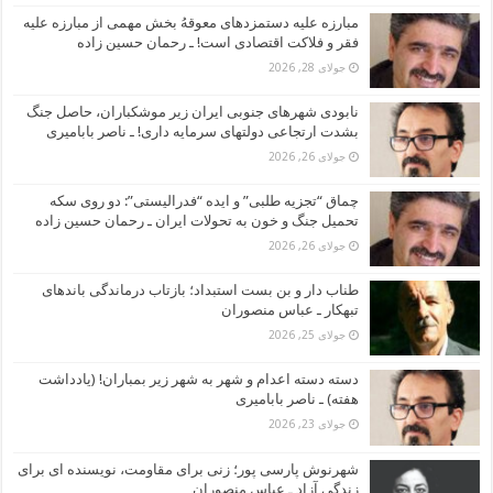
مبارزه علیه دستمزدهای معوقهُ بخش مهمی از مبارزه علیه
فقر و فلاکت اقتصادی است! ـ رحمان حسین زاده
جولای 28, 2026
نابودی شهرهای جنوبی ایران زیر موشکباران، حاصل جنگ
بشدت ارتجاعی دولتهای سرمایه داری! ـ ناصر بابامیری
جولای 26, 2026
چماق “تجزیه طلبی” و ایده “فدرالیستی”: دو روی سکه
تحمیل جنگ و خون به تحولات ایران ـ رحمان حسین زاده
جولای 26, 2026
طناب دار و بن بست استبداد؛ بازتاب درماندگی باندهای
تبهکار ـ عباس منصوران
جولای 25, 2026
دسته دسته اعدام و شهر به شهر زیر بمباران! (یادداشت
هفته) ـ ناصر بابامیری
جولای 23, 2026
شهرنوش پارسی پور؛ زنی برای مقاومت، نویسنده ای برای
زندگی آزاد ـ عباس منصوران