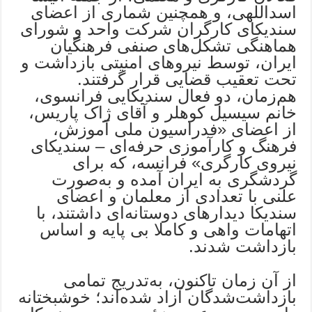
اسداللهی، و همچنین شماری از اعضای
سندیکای کارگران شرکت واحد و شورای
هماهنگی تشکل‌های صنفی فرهنگیان
ایران، توسط نیروهای امنیتی بازداشت و
تحت تعقیب قضایی قرار گرفتند.
هم‌زمان، دو فعال سندیکایی فرانسوی،
خانم سیسیل کوهلر و آقای ژاک پاریس،
از اعضای «فدراسیون ملی آموزش،
فرهنگ و کارآموزی حرفه‌ای – سندیکای
نیروی کارگری» فرانسه، که برای
گردشگری به ایران آمده و به‌صورت
علنی با تعدادی از معلمان و اعضای
سندیکا دیدارهای دوستانه‌ای داشتند، با
اتهامات واهی ‌و کاملا بی پایه و اساس
بازداشت شدند.
از آن زمان تاکنون، به‌تدریج تمامی
بازداشت‌شدگان آزاد شده‌اند؛ خوشبختانه