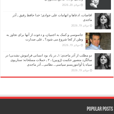
جولای 20, 2026
افاضات، ادعاها و اتهامات علی جوادی؛ خدا حافظ رفیق ـ آذر
ماجدی
جولای 19, 2026
جاسوسی و کمک به اجنبیان، و دعوت از آنها برای تجاوز به
وطن از کجا شروع می شود؟ ـ علی صدارت
جولای 19, 2026
دو مطلب از آذر ماجدی: ۱ـ در یاد بود انسانی فراموش نشدنی! در
سالگرد منصور حکمت (ژوبین) ، ۲ ـ حملات مسلحانه: سناریوی
سیاه یا آوانتوریسم سیاسی ـ نظامی ـ آذر ماجدی
جولای 19, 2026
Popular Posts