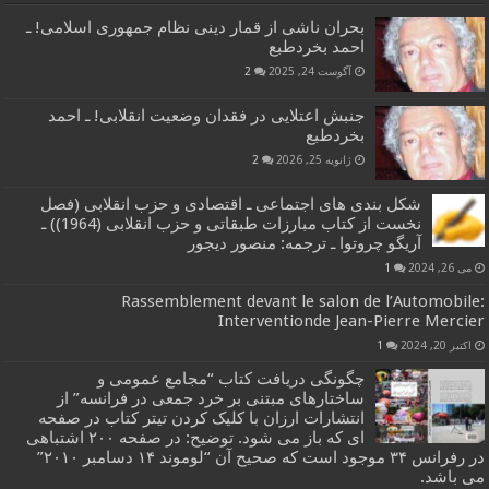
بحران ناشی از قمار دینی نظام جمهوری اسلامی! ـ
احمد بخردطبع
آگوست 24, 2025
2
جنبش اعتلایی در فقدان وضعیت انقلابی! ـ احمد
بخردطبع
ژانویه 25, 2026
2
شکل بندی های اجتماعی ـ اقتصادی و حزب انقلابی (فصل
نخست از کتاب مبارزات طبقاتی و حزب انقلابی (1964)) ـ
آریگو چروتوا ـ ترجمه: منصور دیجور
می 26, 2024
1
Rassemblement devant le salon de l’Automobile:
Interventionde Jean-Pierre Mercier
اکتبر 20, 2024
1
چگونگی دریافت کتاب “مجامع عمومی و
ساختارهای مبتنی بر خرد جمعی در فرانسه” از
انتشارات ارزان با کلیک کردن تیتر کتاب در صفحه
ای که باز می شود. توضیح: در صفحه ۲۰۰ اشتباهی
در رفرانس ۳۴ موجود است که صحیح آن “لوموند ۱۴ دسامبر ۲۰۱۰”
می باشد.