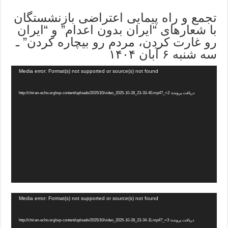
تجمع و راه پیمایی اعتراضی بازنشستگان
با شعارهای “ایران بدون اعدام” و “ایران
رو غارت کردن، مردم رو بیچاره کردن” ـ
سه شنبه ۶ آبان ۱۴۰۴
Media error: Format(s) not supported or source(s) not found
دریافت پرونده: http://chiran-echo.org/wp-content/uploads/2025/10/video_2025-10-28_23-33-40.mp4?_=2
Media error: Format(s) not supported or source(s) not found
دریافت پرونده: http://chiran-echo.org/wp-content/uploads/2025/10/video_2025-10-28_23-34-11.mp4?_=3