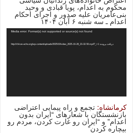
اعتراض خانواده‌های زندانیان سیاسی
محکوم به اعدام، پویا قبادی و وحید
بنی‌عامریان علیه صدور و اجرای احکام
اعدام ـ سه شنبه ۶ آبان ۱۴۰۴
Media error: Format(s) not supported or source(s) not found
دریافت پرونده: http://chiran-echo.org/wp-content/uploads/2025/10/video_2025-10-28_23-32-50.mp4?_=1
کرمانشاه:
تجمع و راه پیمایی اعتراضی
بازنشستگان با شعارهای “ایران بدون
اعدام” و “ایران رو غارت کردن، مردم رو
بیچاره کردن”