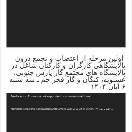
اولین مرحله از اعتصاب و تجمع درون
پالایشگاهی کارگران و کارکنان شاغل در
پالایشگاه های مجتمع گاز پارس جنوبی،
عسلویه، کنگان و گاز فجر جم ـ سه شنبه
۶ آبان ۱۴۰۴
Media error: Format(s) not supported or source(s) not found
دریافت پرونده: http://chiran-echo.org/wp-content/uploads/2025/10/video_2025-10-28_23-44-04.mp4?_=4