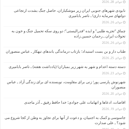
جولای 28, 2026
نابودی شهرهای جنوبی ایران زیر موشکباران، حاصل جنگ بشدت ارتجاعی
دولتهای سرمایه داری! ـ ناصر بابامیری
جولای 26, 2026
چماق “تجزیه طلبی” و ایده “فدرالیستی”: دو روی سکه تحمیل جنگ و خون به
تحولات ایران ـ رحمان حسین زاده
جولای 26, 2026
طناب دار و بن بست استبداد؛ بازتاب درماندگی باندهای تبهکار ـ عباس منصوران
جولای 25, 2026
دسته دسته اعدام و شهر به شهر زیر بمباران! (یادداشت هفته) ـ ناصر بابامیری
جولای 23, 2026
شهرنوش پارسی پور؛ زنی برای مقاومت، نویسنده ای برای زندگی آزاد ـ عباس
منصوران
جولای 20, 2026
افاضات، ادعاها و اتهامات علی جوادی؛ خدا حافظ رفیق ـ آذر ماجدی
جولای 19, 2026
جاسوسی و کمک به اجنبیان، و دعوت از آنها برای تجاوز به وطن از کجا شروع می
شود؟ ـ علی صدارت