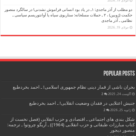
جولای 19, 2026
دو مطلب از آذر ماجدی: ۱ـ در یاد بود انسانی فراموش نشدنی! در سالگرد منصور
حکمت (ژوبین) ، ۲ ـ حملات مسلحانه: سناریوی سیاه یا آوانتوریسم سیاسی ـ
نظامی ـ آذر ماجدی
جولای 19, 2026
Popular Posts
بحران ناشی از قمار دینی نظام جمهوری اسلامی! ـ احمد بخردطبع
آگوست 24, 2025
2
جنبش اعتلایی در فقدان وضعیت انقلابی! ـ احمد بخردطبع
ژانویه 25, 2026
2
شکل بندی های اجتماعی ـ اقتصادی و حزب انقلابی (فصل نخست از
کتاب مبارزات طبقاتی و حزب انقلابی (1964)) ـ آریگو چروتوا ـ ترجمه:
منصور دیجور