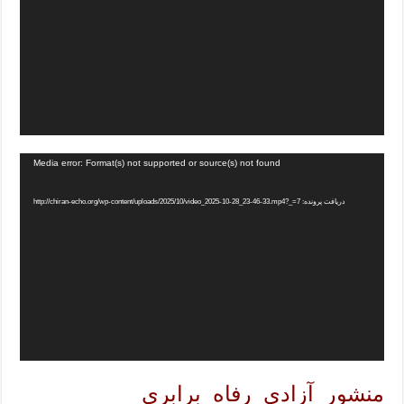
Media error: Format(s) not supported or source(s) not found
دریافت پرونده: http://chiran-echo.org/wp-content/uploads/2025/10/video_2025-10-28_23-46-33.mp4?_=7
منشور_آزادی_رفاه_برابری