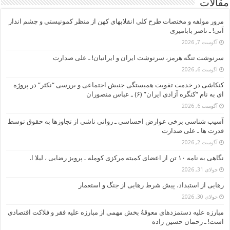
مقالات
مرور مولفه و مختصات طرح کلی انقلابهای کهن از منظر کمونیستی و چشم انداز
آتی! ـ ناصر بابامیری
آگوست 7, 2026
سرنوشت تنگه هرمز، سرنوشت ایران و ایرانیان! ـ علی صدارت
آگوست 6, 2026
کنکاشی در خدمت تقویت همبستگی جنبش اجتماعی و بررسی “نکثر” در پروژه
ای به نام “کنگره آزادی ایران” (۶) ـ عباس منصوران
آگوست 6, 2026
آسیب شناسی برخی عوارض احساسی ـ روانی ناشی از تجاوزها به حقوق توسط
قدرت ها ـ علی صدارت
آگوست 2, 2026
نگاهی به نامه ۱۰ تن از اعضای کمیته مرکزی کومله ـ پرویز رضایی ، لیلا ا.
جولای 31, 2026
رهایی از استبداد، پیش شرط رهایی از جنگ و استعمار
جولای 30, 2026
مبارزه علیه دستمزدهای معوقهُ بخش مهمی از مبارزه علیه فقر و فلاکت اقتصادی
است! ـ رحمان حسین زاده