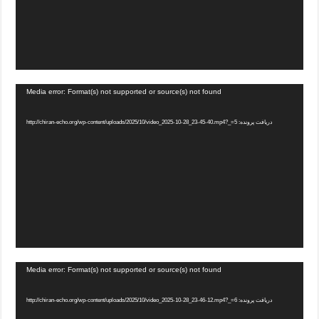
Media error: Format(s) not supported or source(s) not found
دریافت پرونده: http://chiran-echo.org/wp-content/uploads/2025/10/video_2025-10-28_23-45-40.mp4?_=5
Media error: Format(s) not supported or source(s) not found
دریافت پرونده: http://chiran-echo.org/wp-content/uploads/2025/10/video_2025-10-28_23-46-12.mp4?_=6