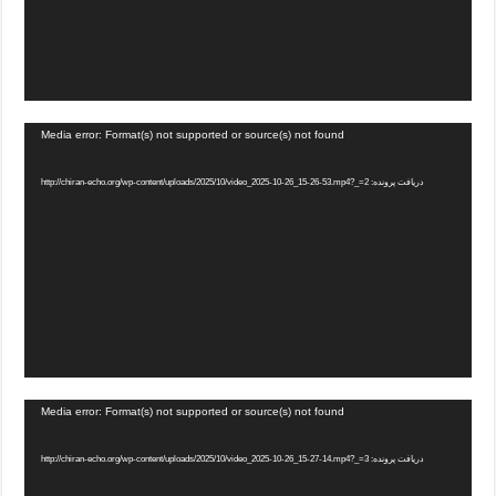
Media error: Format(s) not supported or source(s) not found
دریافت پرونده: http://chiran-echo.org/wp-content/uploads/2025/10/video_2025-10-26_15-26-53.mp4?_=2
Media error: Format(s) not supported or source(s) not found
دریافت پرونده: http://chiran-echo.org/wp-content/uploads/2025/10/video_2025-10-26_15-27-14.mp4?_=3