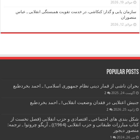
جولای 19, 2026
سازمان یابی و گذار: کنکاشی، در خدمت تقویت همبستگی انقلابی ـ عباس
منصوران
جولای 12, 2026
Popular Posts
بحران ناشی از قمار دینی نظام جمهوری اسلامی! ـ احمد بخردطبع
آگوست 24, 2025
2
جنبش اعتلایی در فقدان وضعیت انقلابی! ـ احمد بخردطبع
ژانویه 25, 2026
2
شکل بندی های اجتماعی ـ اقتصادی و حزب انقلابی (فصل نخست از
کتاب مبارزات طبقاتی و حزب انقلابی (1964)) ـ آریگو چروتوا ـ ترجمه:
منصور دیجور
می 26, 2024
1