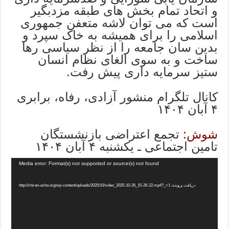
و اتحاد تمام بخش های طبقه مزدبگیر
است که می توان لاشه متعفن جمهوری
اسلامی را برای همیشه به خاک سپرد و
بدین سان جامعه را از نظر سیاسی رها
ساخت و به سوی الغای نظام انسان
ستیز سرمایه داری پیش رفت.
کانال تلگرام منشور آزادی، رفاه، برابری
۴ آبان ۱۴۰۴
شوش:
تجمع اعتراضی بازنشستگان
تامین اجتماعی ـ یکشنبه ۴ آبان ۱۴۰۴
Media error: Format(s) not supported or source(s) not found
دریافت پرونده: http://chiran-echo.org/wp-content/uploads/2025/10/video_2025-10-26_15-26-22.mp4?_=1