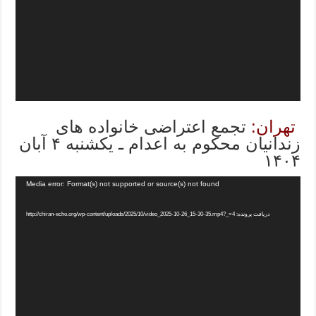
تهران:
تجمع اعتراضی خانواده های
زندانیان محکوم به اعدام ـ یکشنبه ۴ آبان
۱۴۰۴
Media error: Format(s) not supported or source(s) not found
دریافت پرونده: http://chiran-echo.org/wp-content/uploads/2025/10/video_2025-10-26_15-30-35.mp4?_=4