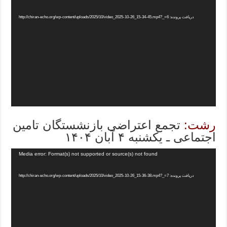
دریافت پرونده: http://chiran-echo.org/wp-content/uploads/2025/10/video_2025-10-26_15-34-45.mp4?_=6
رشت:
تجمع اعتراضی بازنشستگان تامین
اجتماعی ـ یکشنبه ۴ آبان ۱۴۰۴
Media error: Format(s) not supported or source(s) not found
دریافت پرونده: http://chiran-echo.org/wp-content/uploads/2025/10/video_2025-10-26_15-36-38.mp4?_=7