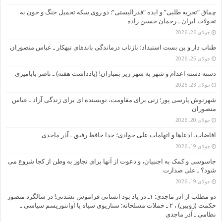
چماق “تجزیه طلبی” و ایده “فدرالیستی”: دو روی سکه تحمیل جنگ و خون به
تحولات ایران ـ رحمان حسین زاده
جولای 26, 2026
طناب دار و بن بست استبداد؛ بازتاب درماندگی باندهای تبهکار ـ عباس منصوران
جولای 25, 2026
دسته دسته اعدام و شهر به شهر زیر بمباران! (یادداشت هفته) ـ ناصر بابامیری
جولای 23, 2026
شهرنوش پارسی پور؛ زنی برای مقاومت، نویسنده ای برای زندگی آزاد ـ عباس
منصوران
جولای 20, 2026
افاضات، ادعاها و اتهامات علی جوادی؛ خدا حافظ رفیق ـ آذر ماجدی
جولای 19, 2026
جاسوسی و کمک به اجنبیان، و دعوت از آنها برای تجاوز به وطن از کجا شروع می
شود؟ ـ علی صدارت
جولای 19, 2026
دو مطلب از آذر ماجدی: ۱ـ در یاد بود انسانی فراموش نشدنی! در سالگرد منصور
حکمت (ژوبین) ، ۲ ـ حملات مسلحانه: سناریوی سیاه یا آوانتوریسم سیاسی ـ
نظامی ـ آذر ماجدی