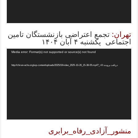
تهران:
تجمع اعتراضی بازنشستگان تامین
اجتماعی یکشنبه ۴ آبان ۱۴۰۴
Media error: Format(s) not supported or source(s) not found
دریافت پرونده: http://chiran-echo.org/wp-content/uploads/2025/10/video_2025-10-26_15-38-05.mp4?_=8
منشور_آزادی_رفاه_برابری