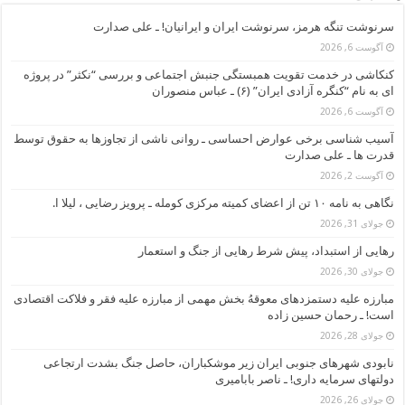
سرنوشت تنگه هرمز، سرنوشت ایران و ایرانیان! ـ علی صدارت
آگوست 6, 2026
کنکاشی در خدمت تقویت همبستگی جنبش اجتماعی و بررسی “نکثر” در پروژه
ای به نام “کنگره آزادی ایران” (۶) ـ عباس منصوران
آگوست 6, 2026
آسیب شناسی برخی عوارض احساسی ـ روانی ناشی از تجاوزها به حقوق توسط
قدرت ها ـ علی صدارت
آگوست 2, 2026
نگاهی به نامه ۱۰ تن از اعضای کمیته مرکزی کومله ـ پرویز رضایی ، لیلا ا.
جولای 31, 2026
رهایی از استبداد، پیش شرط رهایی از جنگ و استعمار
جولای 30, 2026
مبارزه علیه دستمزدهای معوقهُ بخش مهمی از مبارزه علیه فقر و فلاکت اقتصادی
است! ـ رحمان حسین زاده
جولای 28, 2026
نابودی شهرهای جنوبی ایران زیر موشکباران، حاصل جنگ بشدت ارتجاعی
دولتهای سرمایه داری! ـ ناصر بابامیری
جولای 26, 2026