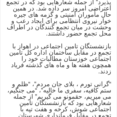
پذیرد” از جمله شعارهایی بود که در تجمع
اعتراضی امروز سر داده شد. در همین
حال مأموران امنیتی و گزمه های جیره
خوار نیروی انتظامی برای ایجاد رعب و
وحشت در میان تجمع کنندگان در اطراف
محل تجمع حضور داشتند‌.
بازنشستگان تامین اجتماعی در اهواز با
تجمع در مقابل ساختمان اداره کل تامین
اجتماعی خوزستان مطالبات خود را
همچون هفته ها و ماه های گذشته فریاد
زدند.
“گرانی تورم ، بلای جان مردم”، “ظلم و
ستم کافیه، سفری ما خالیه”، “می جنگیم،
می میریم، حقمونو می گیریم” از جمله
شعارهایی بود که بازنشستگان تامین
اجتماعی شوش، کرخه و هفت تپه با
تجمع در مقابل فرمانداری شهرستان