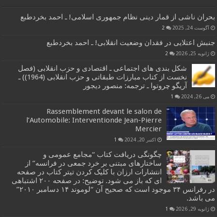
بحران ناشی از قمار دینی نظام جمهوری اسلامی! ـ احمد بخردطبع
آگوست 24, 2025
2
جنبش اعتلایی در فقدان وضعیت انقلابی! ـ احمد بخردطبع
ژانویه 25, 2026
2
شکل بندی های اجتماعی ـ اقتصادی و حزب انقلابی (فصل
نخست از کتاب مبارزات طبقاتی و حزب انقلابی (1964)) ـ
آریگو چروتوا ـ ترجمه: منصور دیجور
می 26, 2024
1
Rassemblement devant le salon de
l’Automobile: Interventionde Jean-Pierre
Mercier
اکتبر 20, 2024
1
چگونگی دریافت کتاب “مجامع عمومی و
ساختارهای مبتنی بر خرد جمعی در فرانسه” از
انتشارات ارزان با کلیک کردن تیتر کتاب در صفحه
ای که باز می شود. توضیح: در صفحه ۲۰۰ اشتباهی
در رفرانس ۳۴ موجود است که صحیح آن “لوموند ۱۴ دسامبر ۲۰۱۰”
می باشد.
ژانویه 29, 2026
1