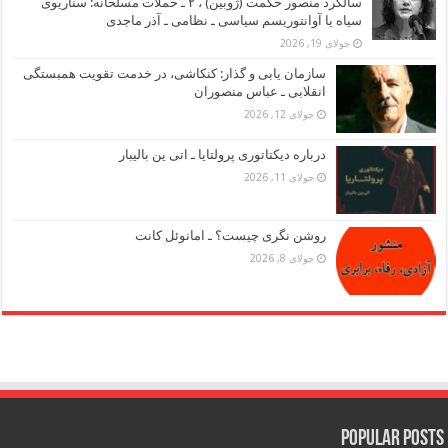
سالگرد منصور حکمت (ژوبین) ، ۲ ـ حملات مسلحانه: سناریوی
سیاه یا آوانتوریسم سیاسی ـ نظامی ـ آذر ماجدی
جولای 19, 2026
سازمان یابی و گذار: کنکاشی، در خدمت تقویت همبستگی
انقلابی ـ عباس منصوران
جولای 12, 2026
درباره دیکتاتوری پرولتایا ـ اتی ین بالیبار
جولای 11, 2026
روشن نگری چیست؟ ـ امانوئل کانت
جولای 8, 2026
Popular Posts