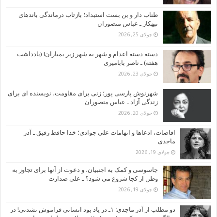
طناب دار و بن بست استبداد؛ بازتاب درماندگی باندهای
تبهکار ـ عباس منصوران
جولای 25, 2026
دسته دسته اعدام و شهر به شهر زیر بمباران! (یادداشت
هفته) ـ ناصر بابامیری
جولای 23, 2026
شهرنوش پارسی پور؛ زنی برای مقاومت، نویسنده ای برای
زندگی آزاد ـ عباس منصوران
جولای 20, 2026
افاضات، ادعاها و اتهامات علی جوادی؛ خدا حافظ رفیق ـ آذر
ماجدی
جولای 19, 2026
جاسوسی و کمک به اجنبیان، و دعوت از آنها برای تجاوز به
وطن از کجا شروع می شود؟ ـ علی صدارت
جولای 19, 2026
دو مطلب از آذر ماجدی: ۱ـ در یاد بود انسانی فراموش نشدنی! در