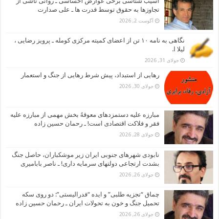
آسیب شناسی برخی عوارض احساسی ـ روانی ناشی از
تجاوزها به حقوق توسط قدرت ها ـ علی صدارت
آگوست 2, 2026
نگاهی به نامه ۱۰ تن از اعضای کمیته مرکزی کومله ـ پرویز رضایی ،
لیلا ا.
جولای 31, 2026
رهایی از استبداد، پیش شرط رهایی از جنگ و استعمار
جولای 30, 2026
مبارزه علیه دستمزدهای معوقهُ بخش مهمی از مبارزه علیه
فقر و فلاکت اقتصادی است! ـ رحمان حسین زاده
جولای 28, 2026
نابودی شهرهای جنوبی ایران زیر موشکباران، حاصل جنگ
بشدت ارتجاعی دولتهای سرمایه داری! ـ ناصر بابامیری
جولای 26, 2026
چماق “تجزیه طلبی” و ایده “فدرالیستی”: دو روی سکه
تحمیل جنگ و خون به تحولات ایران ـ رحمان حسین زاده
جولای 26, 2026