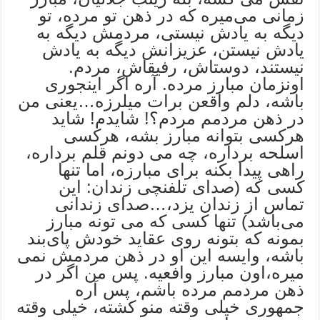
زمانی می‌میره که در ذهن تو مرده،‌ تو
دیگه به یادش نیستی، مردمش دیگه به
یادش نیستن، عزیزانش دیگه به یادش
نیستند،‌ دوستاش، ‌رفیقاش،‌ مردم.
اونزمان مبارز مرده. آره اگر اینجوری
باشه، ‌دلم واقعن برات میلرزه…یعنی من
در ذهن مردمم مردم؟! شایدم! شاید
هرکسی بتوانه مبارز بشه، هرکسی
اسلحه برداره، چه می دونم قلم برداره،
راهی پیدا بکنه برای مبارزه، اما تنها
کسی که (صدای تلفنچی زندان: این
تماس از زندان یزد،‌…صدای زندانی
می‌باشد)‌ تنها کسی که می تونه مبارز
بمونه که بتونه روی عقاید خودش پای‌بند
باشه، وایسه این او در ذهن مردمش نمی
میره،‌اون مبارز وافعیه.‌ پس من اگر در
ذهن مردمم مرده باشم، پس آره
جمهوری خیلی وقته منو کشته،‌ خیلی وقته