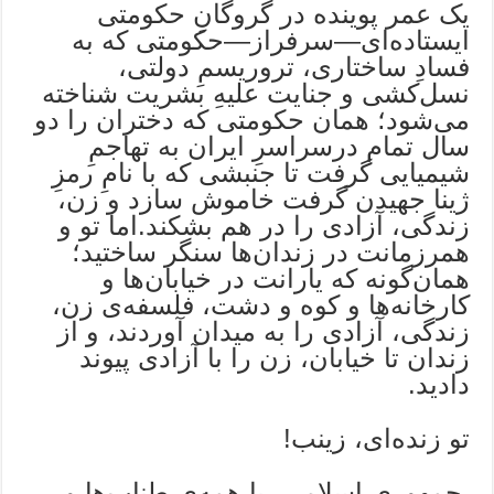
یک عمر پوینده در گروگانِ حکومتی
ایستاده‌ای—سرفراز—حکومتی که به
فسادِ ساختاری، تروریسمِ دولتی،
نسل‌کشی و جنایت علیهِ بشریت شناخته
می‌شود؛ همان حکومتی که دختران را دو
سال تمام درسراسرِ ایران به تهاجمِ
شیمیایی گرفت تا جنبشی که با نامِ رمزِ
ژینا جهیدن گرفت خاموش سازد و زن،
زندگی، آزادی را در هم بشکند.اما تو و
همرزمانت در زندان‌ها سنگر ساختید؛
همان‌گونه که یارانت در خیابان‌ها و
کارخانه‌ها و کوه و دشت، فلسفه‌ی زن،
زندگی، آزادی را به میدان آوردند، و از
زندان تا خیابان، زن را با آزادی پیوند
دادید.
تو زنده‌ای، زینب!
جمهوری اسلامی، با همه‌ی طناب‌ها و