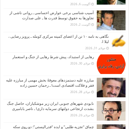
آگوست 6, 2026
آسیب شناسی برخی عوارض احساسی ـ روانی ناشی از
تجاوزها به حقوق توسط قدرت ها ـ علی صدارت
آگوست 2, 2026
نگاهی به نامه ۱۰ تن از اعضای کمیته مرکزی کومله ـ پرویز رضایی ،
لیلا ا.
جولای 31, 2026
رهایی از استبداد، پیش شرط رهایی از جنگ و استعمار
جولای 30, 2026
مبارزه علیه دستمزدهای معوقهُ بخش مهمی از مبارزه علیه
فقر و فلاکت اقتصادی است! ـ رحمان حسین زاده
جولای 28, 2026
نابودی شهرهای جنوبی ایران زیر موشکباران، حاصل جنگ
بشدت ارتجاعی دولتهای سرمایه داری! ـ ناصر بابامیری
جولای 26, 2026
چماق “تجزیه طلبی” و ایده “فدرالیستی”: دو روی سکه