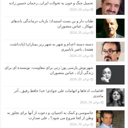
تحمیل جنگ و خون به تحولات ایران ـ رحمان حسین زاده
جولای 26, 2026
طناب دار و بن بست استبداد؛ بازتاب درماندگی باندهای
تبهکار ـ عباس منصوران
جولای 25, 2026
دسته دسته اعدام و شهر به شهر زیر بمباران! (یادداشت
هفته) ـ ناصر بابامیری
جولای 23, 2026
شهرنوش پارسی پور؛ زنی برای مقاومت، نویسنده ای برای
زندگی آزاد ـ عباس منصوران
جولای 20, 2026
افاضات، ادعاها و اتهامات علی جوادی؛ خدا حافظ رفیق ـ آذر
ماجدی
جولای 19, 2026
جاسوسی و کمک به اجنبیان، و دعوت از آنها برای تجاوز به
وطن از کجا شروع می شود؟ ـ علی صدارت
جولای 19, 2026