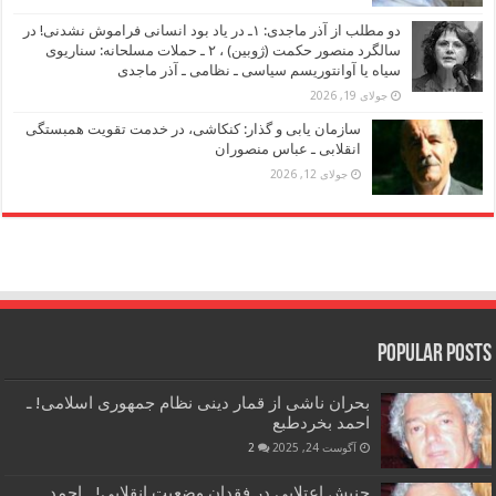
دو مطلب از آذر ماجدی: ۱ـ در یاد بود انسانی فراموش نشدنی! در
سالگرد منصور حکمت (ژوبین) ، ۲ ـ حملات مسلحانه: سناریوی
سیاه یا آوانتوریسم سیاسی ـ نظامی ـ آذر ماجدی
جولای 19, 2026
سازمان یابی و گذار: کنکاشی، در خدمت تقویت همبستگی
انقلابی ـ عباس منصوران
جولای 12, 2026
Popular Posts
بحران ناشی از قمار دینی نظام جمهوری اسلامی! ـ
احمد بخردطبع
آگوست 24, 2025
2
جنبش اعتلایی در فقدان وضعیت انقلابی! ـ احمد