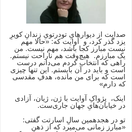
صدایت از دیوارهایِ تو‌در‌تویِ زندانِ کویرِ
یزد گذر کرد، و آوایت که: «حالا مهم
نیست مبارز کجا باشد، مهم نیست. من
یک مبارزم. هیچ‌وقت هم ناراحت نیستم.
راهی که انتخاب کردم می‌دانم درست
است و باید در آن بایستم. این تنها چیزی
است که برای من مانده، هدفِ مقدسی
که دارم»
اینک، پژواکِ آوایت با ژن، ژیان، آزادی
در خیابان‌هایِ جهان جاری‌ست.
تو در هجدهمین سالِ اسارتت گفتی:
«مبارز زمانی می‌میرد که از ذهنِ