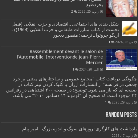
بخردطبع
ژانویه 25, 2026
2
شکل بندی های اجتماعی ـ اقتصادی و حزب انقلابی (فصل
نخست از کتاب مبارزات طبقاتی و حزب انقلابی (1964)) ـ
آریگو چروتوا ـ ترجمه: منصور دیجور
می 26, 2024
1
Rassemblement devant le salon de
l’Automobile: Interventionde Jean-Pierre
Mercier
اکتبر 20, 2024
1
چگونگی دریافت کتاب “مجامع عمومی و ساختارهای مبتنی بر خرد
جمعی در فرانسه” از انتشارات ارزان با کلیک کردن تیتر کتاب در
صفحه ای که باز می شود. توضیح: در صفحه ۲۰۰ اشتباهی در رفرانس
۳۴ موجود است که صحیح آن “لوموند ۱۴ دسامبر ۲۰۱۰” می باشد.
ژانویه 29, 2026
1
Random Posts
یادداشت های کارگری: روزهای سوگ و اندوه بزرگ ـ امیر پیام
ژانویه 17, 2026