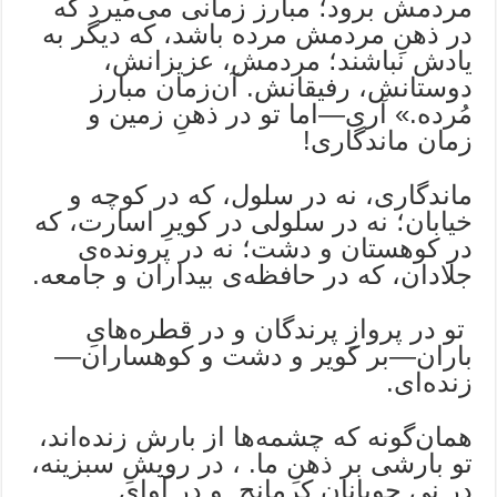
مردمش برود؛ مبارز زمانی می‌میرد که
در ذهنِ مردمش مرده باشد، که دیگر به
یادش نباشند؛ مردمش، عزیزانش،
دوستانش، رفیقانش. آن‌زمان مبارز
مُرده.» آری—اما تو در ذهنِ زمین و
زمان ماندگاری!
ماندگاری، نه در سلول، که در کوچه و
خیابان؛ نه در سلولی در کویرِ اسارت، که
در کوهستان و دشت؛ نه در پرونده‌ی
جلادان، که در حافظه‌ی بیداران و جامعه.
تو در پروازِ پرندگان و در قطره‌هایِ
باران—بر کویر و دشت و کوهساران—
زنده‌ای.
همان‌گونه که چشمه‌ها از بارش زنده‌اند،
تو بارشی بر ذهنِ ما. ، در رویشِ سبزینه،
در نیِ چوپانان کرمانج و در آوایِ