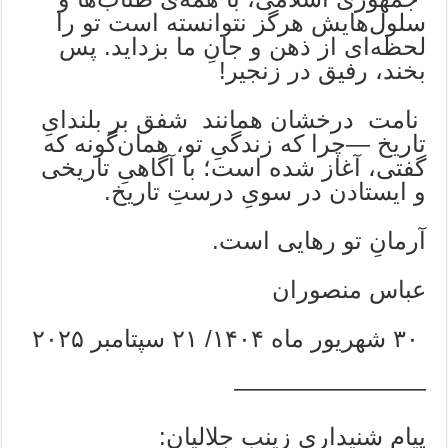
سلول‌هایش هرگز نتوانسته است تو را
لحظه‌ای از ذهن و جانِ ما بزداید. پس
بخند، رفیق در زنجیر!
نامت درخشان همانند شفق بر بلندایِ
تاریخ —چرا که زندگیِ تو، همان‌گونه که
گفتی، آغاز شده است؛ با آگاهیِ تاریخی
و ایستادن در سویِ درستِ تاریخ.
آرمانِ تو رهایی است.
عباس منصوران
۳۰ شهریور ماه ۱۴۰۴/ ۲۱ سپتامبر ۲۰۲۵
————————
پیام شنیداری زینب جلالیان: