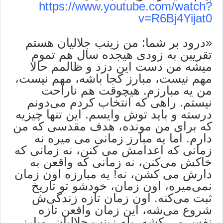
https://www.youtube.com/watch?
v=R6Bj4Yijat0
«درود بر شما: من زینب جلالیان هستم
تقریبن به زودی هیجده سال هم تموم
میشه من دست این دزد و ظالمم حالا
مهم نیست، مبارز کجا باشه، مهم نیست،
‌من یه مبارزم. هیچوقت هم ناراحت
نیستم. راهی که انتخاب کردم می‌دونم
درسته و باید توش وایسم. این تنها چیزیه
که برای من مونده، هدف مقدسی که من
دارم. اما یه مبارز زمانی می میره نه
زمانی که اعدامش می کنن، نه زمانی که
خاکش می‌کنن، ‌نه زمانی که واقعن به
دارش می کشن، نه! یه مبارزه اون زمان
نمی‌میره،‌ اون زمان، خودشو تو تاریخ
ثبت می‌کنه. اون زمان تازه زندگی‌ش
شروع می‌شه، این زمان واقعن تازه
نفس می کشه، بله زینب جلالیان، مبارز