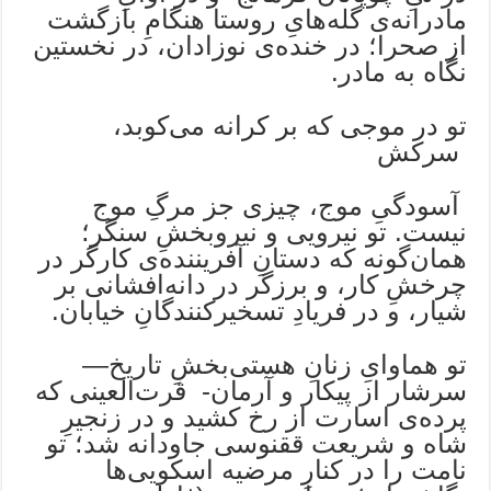
مادرانه‌ی گله‌هایِ روستا هنگامِ بازگشت
از صحرا؛ در خنده‌ی نوزادان، در نخستین
نگاه به مادر.
تو در موجی که بر کرانه می‌کوبد،
سرکش
آسودگیِ موج، چیزی جز مرگِ موج
نیست. تو نیرویی و نیروبخشِ سنگر؛
همان‌گونه که دستانِ آفریننده‌ی کارگر در
چرخشِ کار، و برزگر در دانه‌افشانی بر
شیار، و در فریادِ تسخیرکنندگانِ خیابان.
تو هماوایِ زنانِ هستی‌بخشِ تاریخ—
سرشار از پیکار و آرمان- قرت‌العینی که
پرده‌ی اسارت از رخ کشید و در زنجیرِ
شاه و شریعت ققنوسی جاودانه شد؛ تو
نامت را در کنارِ مرضیه اسکویی‌ها