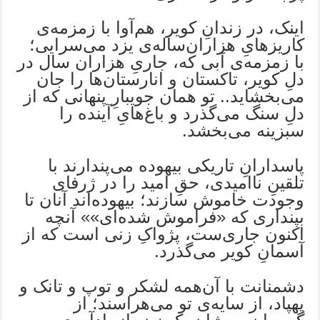
اینک، در زندانِ کویر، هم‌آوا با زمزمه‌ی
کاریزهایِ هزاران‌ساله‌ی یزد می‌سرایی؛
با زمزمه‌ی آبی که، جاریِ هزاران سال در
دلِ کویر، تاکستان و انارستان‌ها را جان
می‌بخشاید.. تو همان جویبارِ پنهانی که از
دلِ سنگ می‌گذرد و باغ‌هایِ آینده را
سبزینه می‌بخشد.
پاسدارانِ تاریکی بیهوده می‌پندارند با
تلقینِ ناامیدی، حقِ امید را در ژرفای
وجودت خاموش سازند؛ بیهوده‌اند آنان تا
بپنداری که «فراموش شده‌ای»» آنچه
اکنون جاری‌ست، پژواکِ زنی است که از
آسمانِ کویر می‌گذرد.
دشمنانت با آن‌همه لشکر و توپ و تانک و
پهپاد، از سایه‌ی تو می‌هراسند؛ از