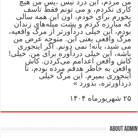
من مردم، ‌این درد نیس ،‌پس من هیچ
کاری نکردم، و می تونم فقط تاسف
بخورم برای خودم، اون این همه سالی
که مبارزه کردم و پشت میله‌‌های زندان
بودم،‌ این خیلی دردآورتر از مرگ واقعیه،
مرگ واقعی یعنی این. متوجه عرض من
می شید، یانه! ‌نمی دونم. اگر اینجوری
باشه، این خیلی دردآوره برای من. خیلی!
کاش واقعن اعدامم می‌کردن. کاش
واقعن به خاطر هدفم مرده بودم، تا
اینجوری بمیرم. این مرگ خیلی
دردآورتره، بدورد »
۲۵ شهریورماه ۱۴۰۴
About admin