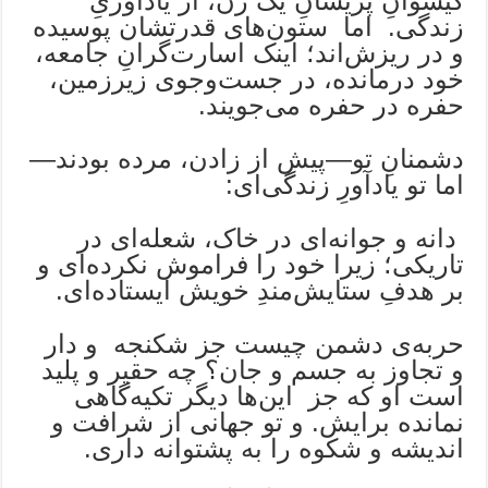
گیسوانِ پریشانِ یک زن، از یادآوریِ
زندگی. اما ستون‌های قدرتشان پوسیده
و در ریزش‌اند؛ اینک اسارت‌گرانِ جامعه،
خود درمانده، در جست‌وجوی زیرزمین،
حفره در حفره می‌جویند.
دشمنانِ تو—پیش از زادن، مرده بودند—
اما تو یادآورِ زندگی‌ای:
دانه و جوانه‌ای در خاک، شعله‌ای در
تاریکی؛ زیرا خود را فراموش نکرده‌ای و
بر هدفِ ستایش‌مندِ خویش ایستاده‌ای.
حربه‌ی دشمن چیست جز شکنجه و دار
و تجاوز به جسم و جان؟ چه حقیر و پلید
است او که جز این‌ها دیگر تکیه‌گاهی
نمانده برایش. و تو جهانی از شرافت و
اندیشه و شکوه را به پشتوانه داری.