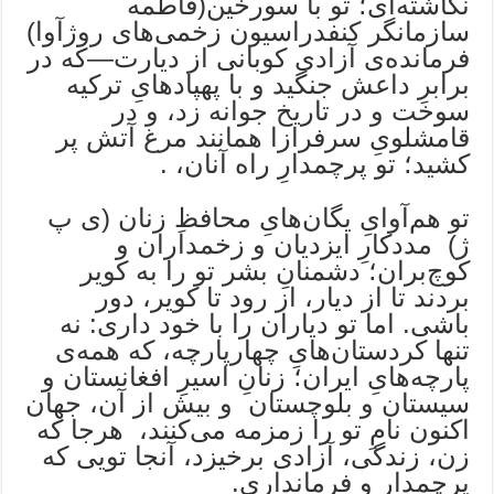
نگاشته‌ای؛ تو با سورخین(فاطمه
سازمانگر کنفدراسیون زخمی‌های روژآوا)
فرمانده‌ی آزادی کوبانی از دیارت—که در
برابرِ داعش جنگید و با پهپادهایِ ترکیه
سوخت و در تاریخ جوانه زد، و در
قامشلویِ سرفرازا همانند مرغ آتش پر
کشید؛ تو پرچمدارِ راه آنان، .
تو هم‌آوایِ یگان‌هایِ محافظِ زنان (ی پ
ژ) مددکارِ ایزدیان و زخمداران و
کوچ‌بران؛ دشمنانِ بشر تو را به کویر
بردند تا از دیار، از رود تا کویر، دور
باشی. اما تو دیاران را با خود داری: نه
تنها کردستان‌هایِ چهارپارچه، که همه‌ی
پارچه‌هایِ ایران؛ زنانِ اسیرِ افغانستان و
سیستان و بلوچستان و بیش از آن، جهان
اکنون نامِ تو را زمزمه می‌کنند، هرجا که
زن، زندگی، آزادی برخیزد، آنجا تویی که
پرچمدار و فرمانداری.