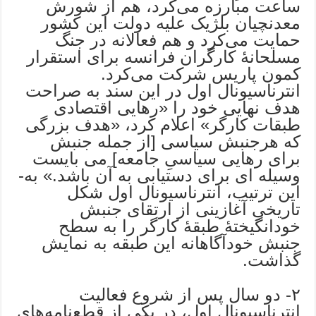
ساعت مبارزه می‌کرد، هم از شورش
معدنچیان بلژیک علیه دولت این کشور
حمایت می‌کرد و هم فعالانه در جنگ
مسلحانۀ کارگران فرانسه برای استقرار
کمون پاریس شرکت می‌کرد.
انترناسیونال اول در این سند به­ صراحت
هدف نهایی خود را «رهایی اقتصادی
طبقات کارگر» اعلام کرد، «هدف بزرگی
که هرجنبش سیاسی [از جمله جنبش
برای رهایی سیاسیِ جامعه] می ­بایست
وسیله­ ای برای دست­یابی به آن باشد.» به­
این ­ترتیب، انترناسیونال اول شکل
تاریخیِ آغازینی از ارتقای جنبش
خودانگیختۀ طبقۀ کارگر را به سطح
جنبش خودآگاهانه این طبقه به نمایش
گذاشت.
۲- دو سال پس از شروع فعالیت
انترناسیونال اول، در یکی از قطع‌نامه‌های