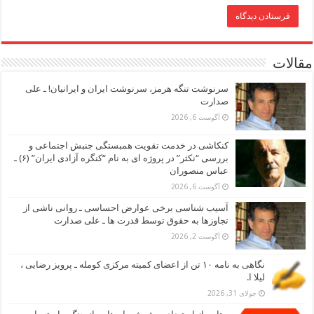
مقالات
سرنوشت تنگه هرمز، سرنوشت ایران و ایرانیان! ـ علی
صدارت
آگوست 6, 2026
کنکاشی در خدمت تقویت همبستگی جنبش اجتماعی و
بررسی “نکثر” در پروژه ای به نام “کنگره آزادی ایران” (۶) ـ
عباس منصوران
آگوست 6, 2026
آسیب شناسی برخی عوارض احساسی ـ روانی ناشی از
تجاوزها به حقوق توسط قدرت ها ـ علی صدارت
آگوست 2, 2026
نگاهی به نامه ۱۰ تن از اعضای کمیته مرکزی کومله ـ پرویز رضایی ،
لیلا ا.
جولای 31, 2026