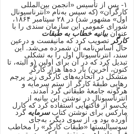
۱- پس از تأسیس «انجمن بین‌المللی
کارگران» (که سپس به‌نام «انترناسیونال
اول» مشهور شد) در ۲۸ سپتامبر ۱۸۶۴،
شورای عمومی این سازمان سندی را با
عنوان
بیانیه خطاب به طبقات
کارگر
تصویب کرد که مانیفست و درعین
حال اساس‌نامه آن شمرده می‌شد. این
سند، انترناسیونال اول را به تشکلی
تبدیل کرد که در آن برای اولین (و البته، تا
کنون، آخرین) بار ده‌ها هزار کارگرِ
متشکل در اتحادیه‌ها‌ی کارگری زیر پرچم
رهایی طبقۀ کارگر از ستم سرمایه و
هرگونه جامعۀ طبقاتی گرد آمدند.
انترناسیونال در نوشتن این بیانیه از
یک‌سو از فاکت­هایی استفاده کرد که کارل
مارکس برای نوشتن کتاب
سرمایه
گرد
آورده بود و، از سوی دیگر، به‌جای
سوسیالیست­ها «طبقات کارگر» را مخاطب
قرار داد. اهمیت نقش مارکس در تهیه