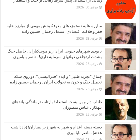
رهایی از استبداد، پیش شرط رهایی از جنگ و استعمار
جولای 30, 2026
مبارزه علیه دستمزدهای معوقهُ بخش مهمی از مبارزه علیه
فقر و فلاکت اقتصادی است! ـ رحمان حسین زاده
جولای 28, 2026
نابودی شهرهای جنوبی ایران زیر موشکباران، حاصل جنگ
بشدت ارتجاعی دولتهای سرمایه داری! ـ ناصر بابامیری
جولای 26, 2026
چماق “تجزیه طلبی” و ایده “فدرالیستی”: دو روی سکه
تحمیل جنگ و خون به تحولات ایران ـ رحمان حسین زاده
جولای 26, 2026
طناب دار و بن بست استبداد؛ بازتاب درماندگی باندهای
تبهکار ـ عباس منصوران
جولای 25, 2026
دسته دسته اعدام و شهر به شهر زیر بمباران! (یادداشت
هفته) ـ ناصر بابامیری
جولای 23, 2026