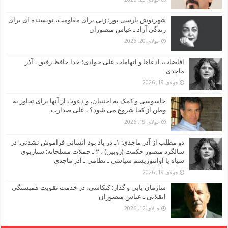
شهرنوش پارسی پور؛ زنی برای مقاومت، نویسنده ای برای
زندگی آزاد ـ عباس منصوران
جولای 20, 2026
افاضات، ادعاها و اتهامات علی جوادی؛ خدا حافظ رفیق ـ آذر
ماجدی
جولای 19, 2026
جاسوسی و کمک به اجنبیان، و دعوت از آنها برای تجاوز به
وطن از کجا شروع می شود؟ ـ علی صدارت
جولای 19, 2026
دو مطلب از آذر ماجدی: ۱ـ در یاد بود انسانی فراموش نشدنی! در
سالگرد منصور حکمت (ژوبین) ، ۲ ـ حملات مسلحانه: سناریوی
سیاه یا آوانتوریسم سیاسی ـ نظامی ـ آذر ماجدی
جولای 19, 2026
سازمان یابی و گذار: کنکاشی، در خدمت تقویت همبستگی
انقلابی ـ عباس منصوران
جولای 12, 2026