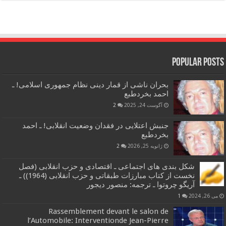
Popular Posts
بحران ناشی از قمار دینی نظام جمهوری اسلامی! ـ
احمد بخردطبع
آگوست 24, 2025
2
جنبش اعتلایی در فقدان وضعیت انقلابی! ـ احمد
بخردطبع
ژانویه 25, 2026
2
شکل بندی های اجتماعی ـ اقتصادی و حزب انقلابی (فصل
نخست از کتاب مبارزات طبقاتی و حزب انقلابی (1964)) ـ
آریگو چروتوا ـ ترجمه: منصور دیجور
می 26, 2024
1
Rassemblement devant le salon de
l’Automobile: Interventionde Jean-Pierre