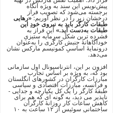
پیش‌نویس این سند به ­ویژه آن­گاه
برجسته می‌شود که تصویب فراز
درخشان زیر را­ در نظر آوریم:
«
رهایی
طبقات کارگر باید به نیروی خودِ این
طبقات به‌دست آید
.»
این فراز به
فشرده ­ترین شکل سرمایه­ ستیزیِ
خودآگاهانۀ جنبش کارگری را به‌عنوان
درون­مایۀ اساسیِ کمونیسم مارکس نشان
می‌دهد.
افزون بر این، انترناسیونال اول سازمانی
بود که، به­ ویژه بر اساس تجارب
مبارزات کارگران در کشورهای انگلستان
و فرانسه، مبارزات اقتصادی و سیاسی
طبقۀ کارگر را یک کل یکپارچه و جدایی ­
ناپذیر می ­دید، به­ گونه ­ای که هم برای
کاهش ساعات کار روزانۀ کارگران
ساختمانیِ سوئیس از ۱۲ ساعت به ۱۰