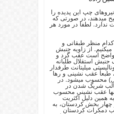
نیروهای چپ این پدیده را
یح میدهند، در صورتی که
ندارد. لطفا در مورد هر
کدام منظر طبقاتی و
میکنیم. از زاویه جنبش
، واضح است عقب گرد و
جنبش استقلال طلبانه
الیستی میلیتانت طرفدار
 طبعأ عقب نشینی و رها
ال) محسوب میشود. در
طالب شریک شدن در
نها عقب نشینی محسوب
به همین دلیل اکثریت
 چهار بخش کردستان، به
اب دمکرات کردستان