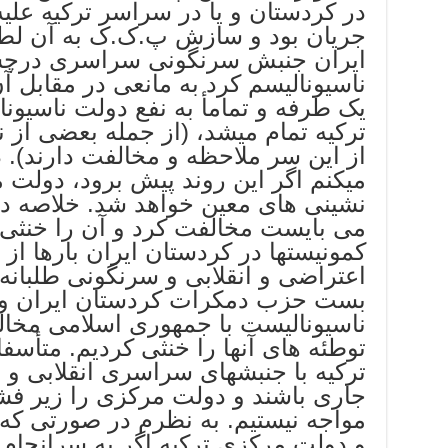
در کردستان و یا در سراسر ترکیه عل
جریان بود و سازش پ.ک.ک به آن لطمه
ایران جنبش سرنگونی سراسری درچشم
ناسیونالیسم کرد به مانعی در مقابل آن
یک طرفه و تمامأ به نفع دولت ناسیو
ترکیه تمام میشد، (از جمله بعضی از
از این سر ملاحظه و مخالفت دارند). 
میکنم اگر این روند پیش برود، دولت
نشینی های معین خواهد شد. خلاصه
می بایست مخالفت کرد و آن را خنثی 
کمونیستها در کردستان ایران بارها ا
اعتراضی و انقلابی و سرنگونی طلبانه د
بست حزب دمکرات کردستان ایران و د
ناسیونالیست با جمهوری اسلامی مخا
توطئه های آنها را خنثی کردیم. متأسفا
ترکیه با جنبشهای سراسری انقلابی و ی
جاری باشند و دولت مرکزی را زیر فشا
مواجه نیستیم. به نظرم در صورتی ک
و دولت مرکزی ترکیه اگر به سرانجام 