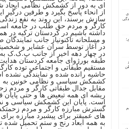
ای به دور از کشمکش نظامی ایجاد شو
از انحاء پاسخ بگیرد و طرفین درگیر ای
ی
سازش برسند، این روند به نفع زندگی
دگی
کارگر و مردم حق طلب در جامعه است.
داشته باشیم در کردستان ترکیه در ه
و مسلحانه تاکنونیاز جانب نمایندگان 
؛
در آغاز توسط سران عشایر و شخصیتها
در چهار دهه اخیر از جانب پ.ک.ک ب
طبقه بورژوای جامعه کردستان هدایت
مستقیم طبقاتی و اجتماعی توده کار
طن
حاشیه رانده شده و نمایندگی نشده ا
کشمکش سیاسی و نظامی خونین به وجو
مقابل جدال طبقاتی کارگر و مردم ز
ریشه ای همه تبعیض ها و حتی پایان 
است. پایان این کشمکش سیاسی و نظ
گسترش مبارزه کارگر و مردم زحمتک
م
های عمیقتر برای پیشبرد مبارزه برای ب
به همه ابعاد رنج و ستم تحمیل شده
در