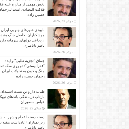
بخش مهمی از مبارزه علیه فقر
فلاکت اقتصادی است! ـ رحما
حسین زاده
جولای 28, 2026
نابودی شهرهای جنوبی ایران ز
موشکباران، حاصل جنگ بشد
ارتجاعی دولتهای سرمایه داری!
ناصر بابامیری
جولای 26, 2026
چماق “تجزیه طلبی” و ایده
“فدرالیستی”: دو روی سکه تح
جنگ و خون به تحولات ایران ـ
رحمان حسین زاده
جولای 26, 2026
طناب دار و بن بست استبداد؛
بازتاب درماندگی باندهای تبهکا
عباس منصوران
جولای 25, 2026
دسته دسته اعدام و شهر به ش
زیر بمباران! (یادداشت هفته) ـ
ناصر بابامیری