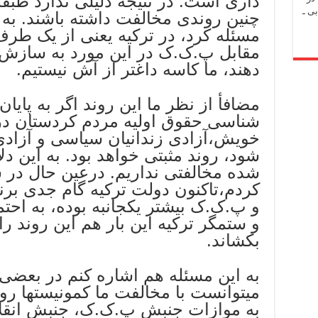
داری است. در نتیجه دلیلی ندارد طبقه 
ی ـ
چنین روندی مخالفت داشته باشند. به
مسئله کرد، در ترکیه یعنی از یک ط
مقابل پ.ک.ک در این مورد به سازش 
دهند، ما کاسه داغتر از آش نیستیم.
مضافأ از نظر ما این روند اگر به پایا
شناسی حقوق اولیه مردم کردستان د
خویش،آزادی زندانیان سیاسی و آزاد
شود، روند مثبتی خواهد بود. به این دل
شده مخالفتی نداریم. درعین حال در 
کردم،تاکنون دولت ترکیه گام جدی برن
و پ.ک.ک بیشتر یکجانبه بوده، به احت
و ستمگر ترکیه این بار هم این روند 
بکشاند.
به این مسئله هم اشاره کنم در بعضی
میتوانست با مخالفت ما کمونیستها روب
به موازات جنبش پ.ک.ک، جنبش انقلا