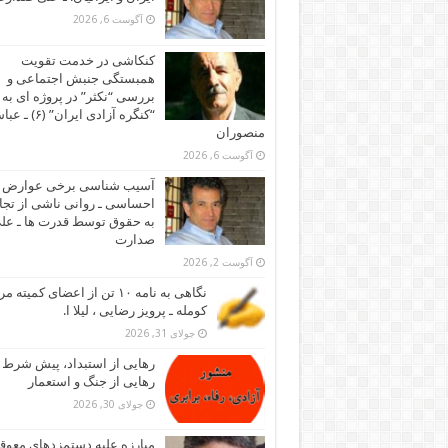
آگوست 6, 2026
کنکاشی در خدمت تقویت
همبستگی جنبش اجتماعی و
بررسی “نکثر” در پروژه ای به 
“کنگره آزادی ایران” (۶)
منصوران
آگوست 6, 2026
آسیب شناسی برخی عوارض
احساسی ـ روانی ناشی از تجا
به حقوق توسط قدرت ها ـ عل
صدارت
آگوست 2, 2026
نگاهی به نامه ۱۰ تن از اعضای کمیته
کومله ـ پرویز رضایی ، لیلا ا.
جولای 31, 2026
رهایی از استبداد، پیش شرط
رهایی از جنگ و استعمار
جولای 30, 2026
مبارزه علیه دستمزدهای معوقه