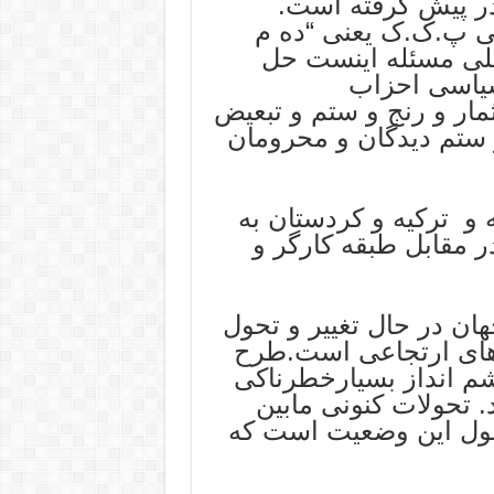
در پیش گرفته است.
ی پ.ک.ک یعنی “ده م
لی مسئله اینست حل
یاسی احزاب
ثمار و رنج و ستم و تبعیض
 ستم دیدگان و محرومان
و ترکیه و کردستان به
 مقابل طبقه کارگر و
هان در حال تغییر و تحول
دهای ارتجاعی است.طرح
چشم انداز بسیارخطرناکی
. تحولات کنونی مابین
ول این وضعیت است که