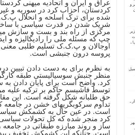
عراق و ایران و اتحادیه میهنی کردست
 و
کردستان، احزاب کرد در سوریه و غیر
ن
شده برای ترک اسلحه و انحلال پ.ک.ک
شریک شدن در قدرت سیاسی با ساخ
مرکزی از راه بند و بست و سازش می
یر
ت
چپ که مسئله ملی را رادیکالیزه و اید
 ـ
اوجالان و پ.ک.ک تسلیم طلبی معنی 
پروسه درون جنبشی است.
به نظرم برای به دست دادن تبیین در
میل
منظر جنبش سوسیالیستی طبقه کارگر،
کرد. واضح است برای پایان دادن به
توسط فاشیسم حاکم بر ترکیه علیه م
حق طلبانه شکل گرفته است. این مق
ر ـ
تداوم سرکوبگریهای خشن در جامعه کر
است. در عین حال به کشمکش سیاسی
کرد منجر شده که کل تحولات سیاسی
هر
ساز و روند مبارزه طبقاتی در جامعه را
است. چنانکه این کشمکش تخفیف پید