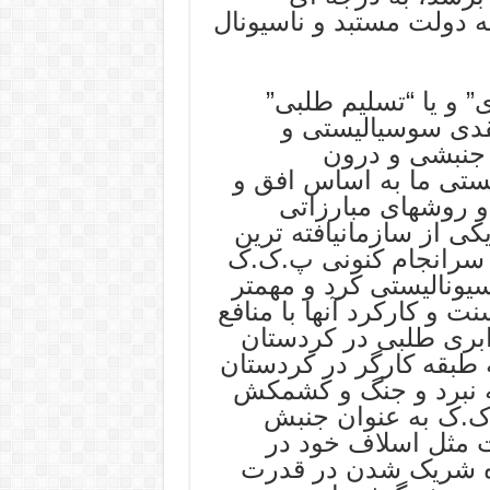
دولت مستبد و ناسیونال
” و یا “تسلیم طلبی”
قدی سوسیالیستی و
 جنبشی و درون
ستی ما به اساس افق و
 روشهای مبارزاتی
ی از سازمانیافته ترین
 سرانجام کنونی پ.ک.ک
یونالیستی کرد و مهمتر
و کارکرد آنها با منافع
ابری طلبی در کردستان
طبقه کارگر در کردستان
هه نبرد و جنگ و کشمکش
ک.ک به عنوان جنبش
 مثل اسلاف خود در
اه شریک شدن در قدرت