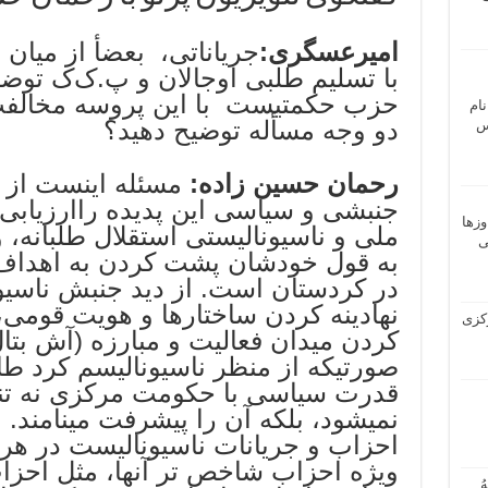
امیرعسگری:
جریاناتی، بعضأ از میان 
با تسلیم طلبی اوجالان و پ.ک‌ک توض
حزب حکمتیست با این پروسه مخالفت 
نام
دو وجه مسأله توضیح دهید؟
 ـ عباس
رحمان حسین زاده:
مسئله اینست از 
جنبشی و سیاسی این پدیده راارزیابی 
وزها
ملی و ناسیونالیستی استقلال طلبانه
ی
به قول خودشان پشت کردن به اهداف 
در کردستان است. از دید جنبش ناسیون
نهادینه کردن ساختارها و هویت قومی،
 مرکزی
کردن میدان فعالیت و مبارزه (آش بت
صورتیکه از منظر ناسیونالیسم کرد 
قدرت سیاسی با حکومت مرکزی نه ت
نمیشود، بلکه آن را پیشرفت مینامند. 
احزاب و جریانات ناسیونالیست در هر
ویژه احزاب شاخص تر آنها، مثل احز
ُ