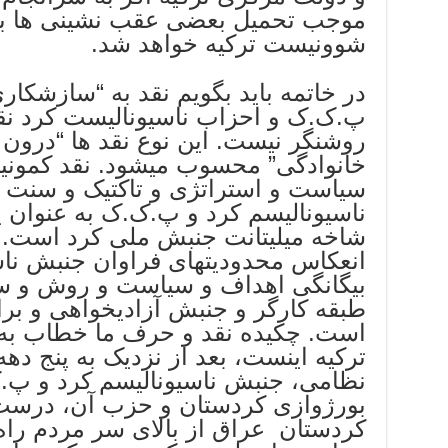
موجب تحمیل بعضی عقب نشینی ها به 
شوونیست ترکیه خواهد شد.
در خاتمه باید بگویم نقد به “سازشکاری
پ.ک.ک و احزاب ناسیونالیست کرد ن
روشنگر نیست. این نوع نقد ها “درون
خانوادگی” محسوب میشود. نقد کمونی
سیاست و استراتژی و تاکتیک و سنت و
ناسیونالیسم کرد و پ.ک.ک به عنوان یک
شاخه میلیتانت جنبش ملی کرد است.
انعکاس محدودیتهای فراوان جنبش ناس
بیگانگی اهداف و سیاست و روش و سنت 
طبقه کارگر و جنبش آزادیخواهی و بر
است. چکیده نقد و حرف ما خطاب به 
ترکیه اینست، بعد از نزدیک به پنج د
نظامی، جنبش ناسیونالیسم کرد و پ.
بورژوازی کردستان و حزب آن، درست
کردستان عراق از بالای سر مردم ر