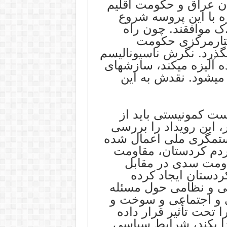
ان عراق و حکومت اقلیم
ه با این پروسه شروع
 موافقند. چون راه
تارمرکزی حکومت
گذرد. نگرش ناسیونالیسم
ه آلیزه میکند، سازشهای
میشود. نقدش به این
ست کمونیستی باید از
 این رویداد را بررسی
 ستمگری ملی اعمال شده
ردم کردستان، مقاومت
اومت سدی در مقابل
دستان ایجاد کرده
 و نظامی حول مسئله
 و اجتماعی و سوخت و
 تحت تأثیر قرار داده
ا بکند، شرایط سیاسی