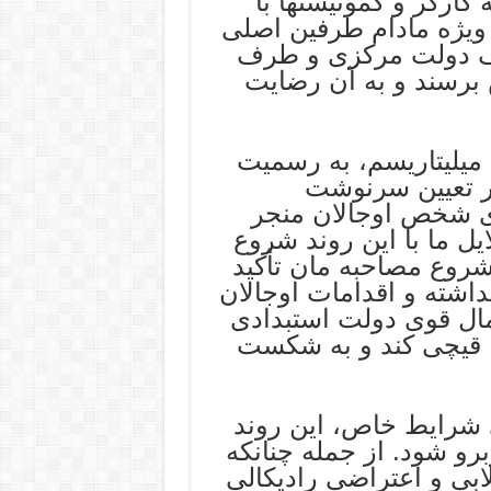
کارگر و کمونیستها با
 ویژه مادام طرفین اصلی
رف دولت مرکزی و طرف
برسند و به آن رضایت
ن میلیتاریسم، به رسمیت
ر تعیین سرنوشت
ی شخص اوجالان منجر
ایل ما با این روند شروع
شروع مصاحبه مان تأکید
داشته و اقدامات اوجالان
مال قوی دولت استبدادی
را قیچی کند و به شکست
 شرایط خاص، این روند
رو شود. از جمله چنانکه
بی و اعتراضی رادیکالی