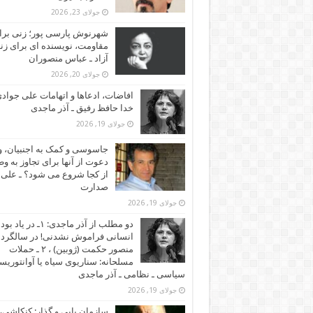
جولای 23, 2026
شهرنوش پارسی پور؛ زنی برا
مقاومت، نویسنده ای برای زن
آزاد ـ عباس منصوران
جولای 20, 2026
افاضات، ادعاها و اتهامات علی جوادی
خدا حافظ رفیق ـ آذر ماجدی
جولای 19, 2026
جاسوسی و کمک به اجنبیان، و
دعوت از آنها برای تجاوز به و
از کجا شروع می شود؟ ـ علی
صدارت
جولای 19, 2026
دو مطلب از آذر ماجدی: ۱ـ در یاد بود
انسانی فراموش نشدنی! در سالگرد
منصور حکمت (ژوبین) ، ۲ ـ حملات
مسلحانه: سناریوی سیاه یا آوانتوریس
سیاسی ـ نظامی ـ آذر ماجدی
جولای 19, 2026
سازمان یابی و گذار: کنکاشی، 