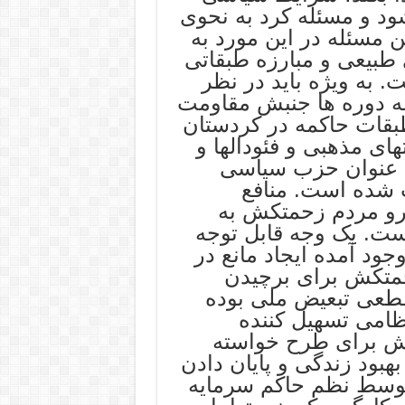
د و مسئله کرد به نحوی
ن مسئله در این مورد به
 طبیعی و مبارزه طبقاتی
 به ویژه باید در نظر
مه دوره ها جنبش مقاومت
طبقات حاکمه در کردستان
ی مذهبی و فئودالها و
ه عنوان حزب سیاسی
 شده است. منافع
گرو مردم زحمتکش به
ست. یک وجه قابل توجه
د آمده ایجاد مانع در
حمتکش برای برچیدن
قطعی تبعیض ملی بوده
امی تسهیل کننده
ش برای طرح خواسته
هبود زندگی و پایان دادن
 توسط نظم حاکم سرمایه