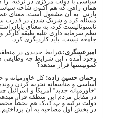
سیاسی با دولت مرکزی در ترکیه را 
همان راهی که هم اکنون شاخه سیاس
پارتی” به آن مشغول است. معنای عم
مسئله کرد و شریک شدن در قدرت س
ناسیونالیست کرد، به معنای پایان است
نظم سرمایه داری علیه طبقه کارگر و
جامعه نیست. باید کاردیگری کرد.
امیرعسگری:
شرایط جدیدی در منطقه 
وجود آمده ، این شرایط چه وظایفی در
کمونیستها قرار میدهد؟
رحمان حسین زاده:
کل خاورمیانه و ج
اساسی و متأسفانه تجربه کردن رون
“خاورمیانه جدید” آمریکا و اسرائیل 
در مقابل مردم این منطقه قرار میدهد
دولت ترکیه و پ.ک.ک هم بخشأ محص
در بخش اول مصاحبه به آن پرداختیم.