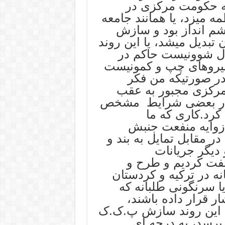
یه حکومت مرکزی در
 میزد، یا همانند جامعه
 انداز بود و سازش
 تبدیل میشد، یا این روند
نال شوونیست حاکم در
 نیروهای چپ و کمونیست
در صورتیکه من فکر
 مرکزی مجبور به عقب
 در بعضی شرایط مشخص
کرد.کاری که ما
ز زوایه منفعت جنبش
ر مقابل تمایل به بند و
یگر جریانات
لفت کردیم و طرح و
نه در ترکیه و کردستان
ا سرنگونی طلبانه که
ر قرار داده باشند،
ه این روند سازش پ.ک.ک
برسد، به درجه ای