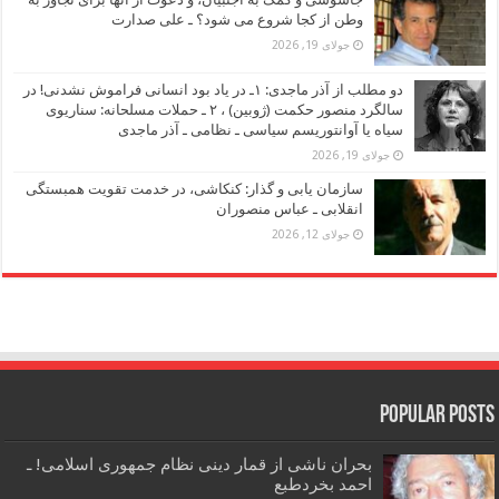
وطن از کجا شروع می شود؟ ـ علی صدارت
جولای 19, 2026
دو مطلب از آذر ماجدی: ۱ـ در یاد بود انسانی فراموش نشدنی! در
سالگرد منصور حکمت (ژوبین) ، ۲ ـ حملات مسلحانه: سناریوی
سیاه یا آوانتوریسم سیاسی ـ نظامی ـ آذر ماجدی
جولای 19, 2026
سازمان یابی و گذار: کنکاشی، در خدمت تقویت همبستگی
انقلابی ـ عباس منصوران
جولای 12, 2026
Popular Posts
بحران ناشی از قمار دینی نظام جمهوری اسلامی! ـ
احمد بخردطبع