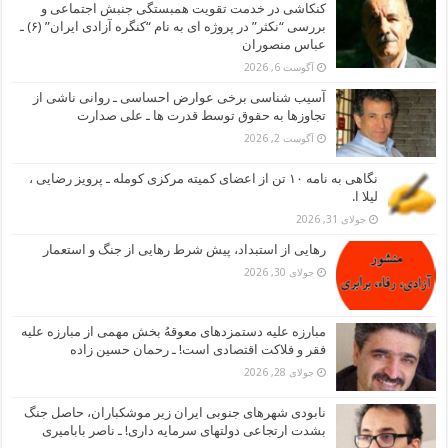
کنکاشی در خدمت تقویت همبستگی جنبش اجتماعی و
بررسی “نکثر” در پروژه ای به نام “کنگره آزادی ایران” (۶) ـ
عباس منصوران
آگوست 6, 2026
آسیب شناسی برخی عوارض احساسی ـ روانی ناشی از
تجاوزها به حقوق توسط قدرت ها ـ علی صدارت
آگوست 2, 2026
نگاهی به نامه ۱۰ تن از اعضای کمیته مرکزی کومله ـ پرویز رضایی ،
لیلا ا.
جولای 31, 2026
رهایی از استبداد، پیش شرط رهایی از جنگ و استعمار
جولای 30, 2026
مبارزه علیه دستمزدهای معوقهُ بخش مهمی از مبارزه علیه
فقر و فلاکت اقتصادی است! ـ رحمان حسین زاده
جولای 28, 2026
نابودی شهرهای جنوبی ایران زیر موشکباران، حاصل جنگ
بشدت ارتجاعی دولتهای سرمایه داری! ـ ناصر بابامیری