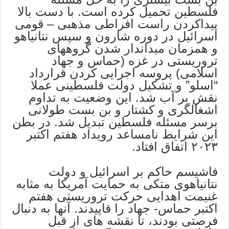
فلسطین تحمیل کرده است. با دست بالا
پیداکردن راست افراطی مذهبی – قومی
اسرائیل در دوره شارون و سپس نتانیاهو
و همزمان میداندار شدن گروههای
تروریستی در غزه (حماس و جهاد
اسلامی) پروسه اجرایی کردن قرارداد
“اسلو” و تشکیل دولت فلسطینی عملا
نقش بر آب شد. این وضعیت به تداوم
اشغالگری و کشتار و بن بست طولانی
برسر مسئله فلسطین تبدیل شد. در بطن
این شرایط نامساعد رویداد هفتم اکتبر
٢٠٢٣ اتفاق افتاد.
فاشیسم حاکم بر اسرائیل و دولت
نتانیاهوی متکی به حمایت آمریکا به مثابه
غنیمت اهدایی حرکت تروریستی هفتم
اکتبر حماس- جهاد را قاپیدند. آنها به دنبال
فرصتی بودند، تا نقشه های از قبل