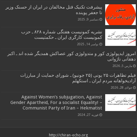
پیشرفت تکنیک قتل مخالفان در ایران از حسنک وزیر
تا جعفر پوینده
دسامبر 9, 2025
نشریه کمونیست هفتگی شماره ۸۲۸ ـ حزب
کمونیست کارگری ایران ـ حکمتیست
نوامبر 14, 2025
امروز ایدپولوژی کور و متدولوژی کور عصاکش همدیگر شده اند ـ اکبر
دهقانی ناژوانی
مارس 5, 2026
فیلم تظاهرات ۲۵ یونی (۲۵ جونیو) ـ شورای حمایت از مبارزات
آزادیخواهانه مردم ایران ـ استکهلم
جولای 28, 2026
Against Women’s subjugation, Against
Gender Apartheid, For a socialist Equality! –
Communist Party of Iran – Hekmatist
فوریه 27, 2024
http://chiran-echo.org