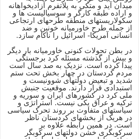
میدان آید و متکی به پلاتفرم آزادیخواهانه
و اراده طبقه کارگر و سوسیالیست ها و
سکولاریستهای منطقه طرحهای ارتجاعی
از جمله طرح خاورمیانه خونین و ضد
انسانی آمریکا- اسرائیل را ناکام سازد.
در بطن تحولات کنونی خاورمیانه بار دیگر
و بیش از گذشته مسئله کرد برجستگی
پیدا کرده است. نزدیک به صد سال است
مردم کردستان در چهار بخش تحت ستم
شدید و تبعیض دولتهای شوونیست و
استبدادی قرار دارند. موقعیت جنبش
ملی کرد در کشورهای ایران و سوریه و
ترکیه و عراق یکی نیست. استراتژی و
سیاستهای متفاوت بر روند تحرک سیاسی
در هریک از بخشهای کردستان ناظر
است. در همین رابطه علاوه بر
سرکوبگری خشن دولتهای سرکوبگر