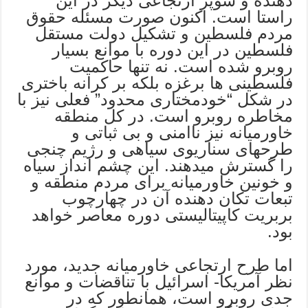
دهنده و سوپر ارتجاعی دیگر در این
راستا است. اکنون صورت مسئله حقوق
مردم فلسطین و تشکیل دولت مستقل
فلسطین در این دوره با موانع بسیار
روبرو شده است. نه تنها حاکمیت
فلسطینی ها برغزه بلکه بر کرانه باختری
در شکل “خودمختاری محدود” فعلی نیز با
مخاطره روبرو است. در کل منطقه
خاورمیانه نیز ناامنی و بی ثباتی و
طرحهای سناریوی سیاهی و رژیم چنجی
را گسترش میدهند. این چشم انداز سیاه
و خونین خاورمیانه برای مردم منطقه و
تبعات تکان دهنده آن در چهارچوب
بربریت کاپیتالیستی دوره معاصر خواهد
بود.
اما طرح ارتجاعی خاورمیانه جدید، مورد
نظر آمریکا- اسرائیل با تناقضات و موانع
جدی روبرو است، همانطور که در