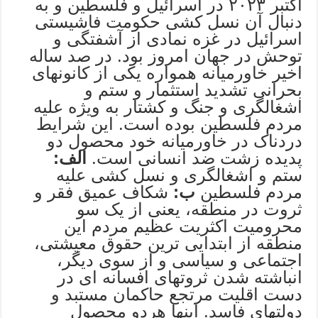
اکتبر ٢٠٢٣ در اسرائیل و فلسطین و به
دنبال آن نسل کشی حکومت فاشیستی
اسرائیل در غزه نمادی از آشفتگی و
توحش در جهان امروز بود. در صد ساله
اخیر خاورمیانه همواره یکی از کانونهای
بحرانی تشدید استثمار و ستم و
اشغالگری و جنگ و کشتار به ویژه علیه
مردم فلسطین بوده است. این شرایط
دردناک در خاورمیانه خود محصول دو
پدیده زشت ضد انسانی است.
الف:
ستم و اشغالگری و نسل کشی علیه
مردم فلسطین
ب:
شکاف عمیق فقر و
ثروت در منطقه، یعنی از یک سو
محرومیت اکثریت عظیم مردم این
منطقه از ابتدایی ترین حقوق معیشتی،
اجتماعی و سیاسی و از سوی دیگر،
انباشته شدن ثروتهای افسانه ای در
دست اقلیت مرتجع حاکمان مستبد و
دولتهای فاسد. اینها هردو محصول