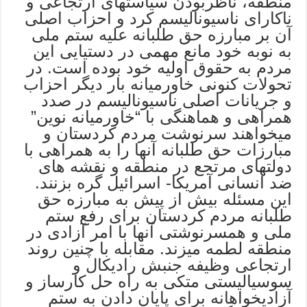
منطقه، ناظربودن سیاستهای ارتجاعی و
ناکارای ناسیونالیسم کرد و احزاب اصلی
آن بر مبارزه حق طلبانه علیه ستم ملی
به نوبه خود مانع مهمی در دستیایی این
مردم به حقوق اولیه خود بوده است. در
تحولات کنونی خاورمیانه بار دیگر احزاب
و جریانات اصلی ناسیونالیسم در صدد
همراهی و هماهنگی با “خاورمیانه نوین”
میخواهند سرنوشت مردم کردستان و
مبارزات حق طلبانه آنها را به همراهی با
دولتهای مرتجع در منطقه و نقشه های
ضد انسانی آمریکا- اسرائیل گره بزنند.
این مسئله بیش از پیش به مبارزه حق
طلبانه مردم کردستان برای رفع ستم
ملی و همسرنوشتی آنها با امر آزادی در
منطقه لطمه میزند. مقابله با چنین روند
ارتجاعی وظیفه جنبش رادیکال و
سوسیالیستی متکی به راه حل کارساز و
آزادیخواهانه برای پایان دادن به ستم