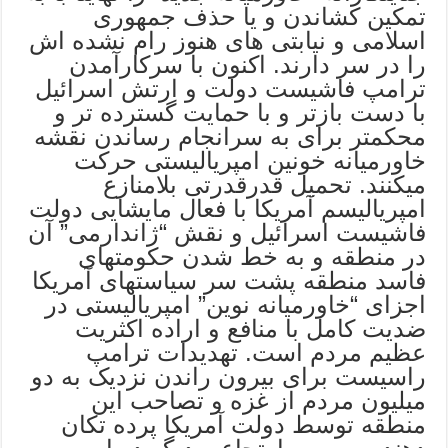
تمکین کشاندن و یا حذف جمهوری
اسلامی و نیابتی های هنوز رام نشده اش
را در سر دارند. اکنون با سرکارآمدن
ترامپ فاشیست دولت و ارتش اسرائیل
با دست بازتر و با حمایت گسترده تر و
محکمتر برای به سرانجام رساندن نقشه
خاورمیانه خونین امپریالیستی حرکت
میکنند. تحمیل قدرقدرتی بلامنازع
امپریالیسم آمریکا با فعال مایشایی دولت
فاشیست اسرائیل و نقش “ژاندارمی” آن
در منطقه و به خط شدن حکومتهای
فاسد منطقه پشت سر سیاستهای آمریکا
اجزای “خاورمیانه نوین” امپریالیستی در
ضدیت کامل با منافع و اراده اکثریت
عظیم مردم است. تهدیدات ترامپ
راسیست برای بیرون راندن نزدیک به دو
میلیون مردم از غزه و تصاحب این
منطقه توسط دولت آمریکا پرده تکان