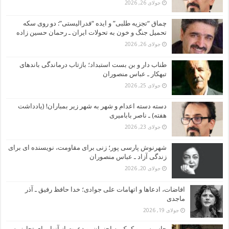
جولای 26, 2026
چماق “تجزیه طلبی” و ایده “فدرالیستی”: دو روی سکه
تحمیل جنگ و خون به تحولات ایران ـ رحمان حسین زاده
جولای 26, 2026
طناب دار و بن بست استبداد؛ بازتاب درماندگی باندهای
تبهکار ـ عباس منصوران
جولای 25, 2026
دسته دسته اعدام و شهر به شهر زیر بمباران! (یادداشت
هفته) ـ ناصر بابامیری
جولای 23, 2026
شهرنوش پارسی پور؛ زنی برای مقاومت، نویسنده ای برای
زندگی آزاد ـ عباس منصوران
جولای 20, 2026
افاضات، ادعاها و اتهامات علی جوادی؛ خدا حافظ رفیق ـ آذر
ماجدی
جولای 19, 2026
جاسوسی و کمک به اجنبیان، و دعوت از آنها برای تجاوز به