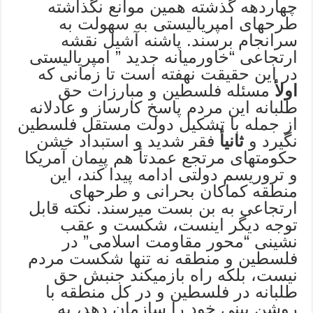
چهاردهه گذشته همین موانع نگذاشته
طرحهای امپریالیستی به سهولت به
سرانجام برسند. پاشنه آشیل نقشه
ارتجاعی “خاورمیانه جدید ” امپریالیستی
در این حقیقت نهفته است تا زمانی که
اولأ
مسئله فلسطین و مبارزات حق
طلبانه این مردم پاسخ کارساز و عادلانه
از جمله با تشکیل دولت مستقل فلسطین
نگیرد و
ثانیأ
فقر شدید و استبداد خشن
حکومتهای مرتجع عمدتأ هم پیمان آمریکا
و تروریسم دولتی ادامه پیدا کند، این
منطقه کماکان بحرانی و طرحهای
ارتجاعی به بن بست میرسند. نکته قابل
توجه دیگر اینست، شکست و عقب
نشینی “محور مقاومت اسلامی” در
فلسطین و منطقه نه تنها شکست مردم
نیست، بلکه راه بازمیکند جنبش حق
طلبانه در فلسطین و در کل منطقه با
روشن بینی خود را سازمان دهد، به