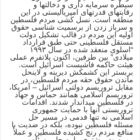
سیطره سرمایه داری و دخالتها و
رقابتهای قدرتهای امپریالیستی در این
منطقه است. نسل کشی مردم فلسطین
و سرباز زدن از برسمیت شناسی حقوق
اولیه این مردم در قالب تشکیل دولت
مستقل فلسطینی حتی طبق قرارداد
“اسلوی منعقد شده در سال ١٩٩٣
میلادی” بین طرفین، اکنون پلاتفرم عملی
هیئت حاکمه فاشیست اسرائیل است.
بربستر این کشمکش دیرینه و لاینحل
ماندن حقوق حقه مردم فلسطین، در
مقابل تروریسم دولتی اسرائیل – آمریکا،
تروریسم اسلامی همانند حماس و جهاد
در فلسطین میداندار شدند. اقدامات
تروریستی آنها با حمایت جمهوری
اسلامی نه تنها قدمی در مسیر حل
مسئله فلسطین نبوده، بلکه در ضدیت با
منافع مردم رنج کشیده فلسطین و عملأ
بن بست بیشتری را به حل مسئله