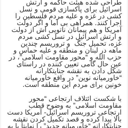
طراحی شده هیئت حاکمه و ارتش
اسرائیل برای پاکسازی قومی و نسل
کشی در غزه و علیه مردم فلسطین را
اجرا کنند. همراهی بی اما و اگر دولت
آمریکا و هم پیمانان ناتویی اش از دولت
و ارتش اسرائیل در نسل کشی مردم
غزه، تحمیل جنگ و تروریسم چندین
ماهه در لبنان و منطقه و علیه حماس و
حزب الله و “محور مقاومت اسلامی”، در
عین حال گامی تعیین کننده در راستای
شکل دادن به نقشه جنایتکارانه
“خاورمیانه نوین” در واقع خاورمیانه
خونین برای مردم این منطقه است.
با شکست ائتلاف ارتجاعی “محور
مقاومت اسلامی” به وضوح قطب
ارتجاعی تروریسم اسرائیل- آمریکا دست
بالا پیدا کرده و قصد تکمیل کردن نقشه
جنایتکارانه “خاورمیانه جدید” را نهایتأ با به