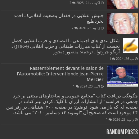
آگوست 24, 2025
2
جنبش اعتلایی در فقدان وضعیت انقلابی! ـ احمد
بخردطبع
ژانویه 25, 2026
2
شکل بندی های اجتماعی ـ اقتصادی و حزب انقلابی (فصل
نخست از کتاب مبارزات طبقاتی و حزب انقلابی (1964)) ـ
آریگو چروتوا ـ ترجمه: منصور دیجور
می 26, 2024
1
Rassemblement devant le salon de
l’Automobile: Interventionde Jean-Pierre
Mercier
اکتبر 20, 2024
1
چگونگی دریافت کتاب “مجامع عمومی و ساختارهای مبتنی بر خرد
جمعی در فرانسه” از انتشارات ارزان با کلیک کردن تیتر کتاب در
صفحه ای که باز می شود. توضیح: در صفحه ۲۰۰ اشتباهی در رفرانس
۳۴ موجود است که صحیح آن “لوموند ۱۴ دسامبر ۲۰۱۰” می باشد.
ژانویه 29, 2026
1
Random Posts