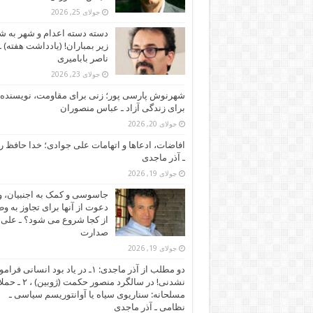
جولای 25, 2026
دسته دسته اعدام و شهر به ش
زیر بمباران! (یادداشت هفته) ـ
ناصر بابامیری
جولای 23, 2026
شهرنوش پارسی پور؛ زنی برای مقاومت، نویسنده 
برای زندگی آزاد ـ عباس منصوران
جولای 20, 2026
افاضات، ادعاها و اتهامات علی جوادی؛ خدا حافظ ر
ـ آذر ماجدی
جولای 19, 2026
جاسوسی و کمک به اجنبیان، و
دعوت از آنها برای تجاوز به و
از کجا شروع می شود؟ ـ علی
صدارت
جولای 19, 2026
دو مطلب از آذر ماجدی: ۱ـ در یاد بود انسانی ف
نشدنی! در سالگرد منصور حکمت (ژوبی
مسلحانه: سناریوی سیاه یا آوانتوریسم سیاسی ـ
نظامی ـ آذر ماجدی