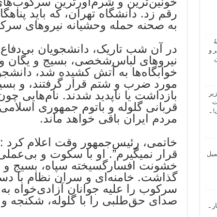
خونین‌ترین و شرم‌آورترین سرکوب‌های
رقم زد. دانشگاه تهران، که باید پناهگا
به صحنه حمله وحشیانه نیروهای سرکو
ُ
در آن شب تاریک، دانشجویان بی‌دفاع 
 و
نیروهای لباس‌شخصی، بسیج و یگان وی
ن
خوابگاه‌ها به آتش کشیده شد، دانشجوی
مورد ضرب و شتم قرار گرفتند، و بسی
بازداشت یا ناپدید شدند. نام‌هایی چون
یر
ت
قربانی گلوله و باتوم جمهوری اسلامی
 ـ
مردم ایران باقی خواهد ماند.
خاتمی، رئیس‌جمهور وقت اعلام کرد : 
قرار نمیگیرم”. او با سکوت و بی‌عملی
میل
خشونت افسارگسیخته سپاه، بسیج و نی
گذاشت. خامنه‌ای و سران نظام با دس
سرکوب را علیه جوانان آزادی‌خواه به
صدای حق‌طلبی را با گلوله، شکنجه و ز
ر ـ