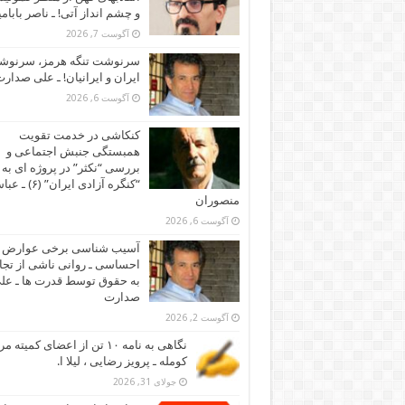
و چشم انداز آتی! ـ ناصر بابام
آگوست 7, 2026
سرنوشت تنگه هرمز، سرنو
ایران و ایرانیان! ـ علی صدار
آگوست 6, 2026
کنکاشی در خدمت تقویت
همبستگی جنبش اجتماعی و
بررسی “نکثر” در پروژه ای به 
“کنگره آزادی ایران” (۶)
منصوران
آگوست 6, 2026
آسیب شناسی برخی عوارض
احساسی ـ روانی ناشی از تجا
به حقوق توسط قدرت ها ـ عل
صدارت
آگوست 2, 2026
نگاهی به نامه ۱۰ تن از اعضای کمیته
کومله ـ پرویز رضایی ، لیلا ا.
جولای 31, 2026