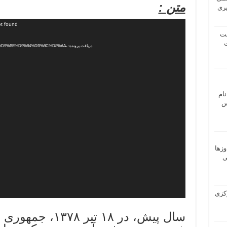
متن
:
یری
ot found
شت
ت
دریافت پرونده: 9%BE%D9%84%DB%8C%D8%AA
نام
 ـ عباس
وزها
ی
 مرکزی
سال پیش، در ۱۸ تیر 