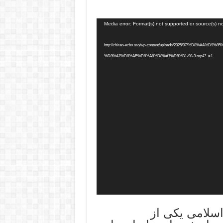
Media error: Format(s) not supported or source(s) n
http://chiran-echo.org/wp-content/uploads/2025/07/%D8%AA%D9%85%D-
%D8%A7%D8%AE%D8%A8%D8%A7%D8%B1-90-3.mp4?_=1
۱۳۷۸، جمهوری اسلامی یکی از