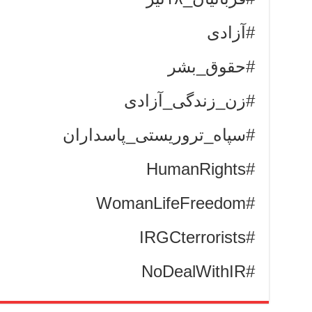
#آزادی
#حقوق_بشر
#زن_زندگی_آزادی
#سپاه_تروریستی_پاسداران
#HumanRights
#WomanLifeFreedom
#IRGCterrorists
#NoDealWithIR