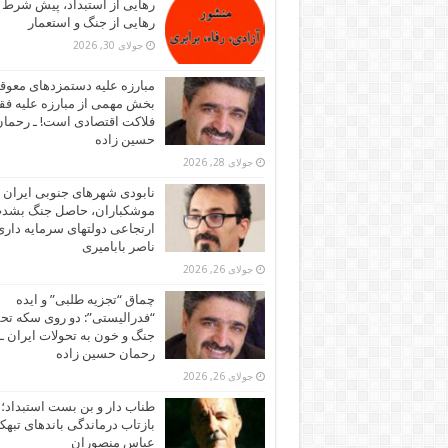
رهایی از استبداد، پیش شرط
رهایی از جنگ و استعمار
جولای 30, 2026
مبارزه علیه دستمزدهای معوقه
بخش مهمی از مبارزه علیه فقر
فلاکت اقتصادی است! ـ رحما
حسین زاده
جولای 28, 2026
نابودی شهرهای جنوبی ایران ز
موشکباران، حاصل جنگ بشد
ارتجاعی دولتهای سرمایه داری!
ناصر بابامیری
جولای 26, 2026
چماق “تجزیه طلبی” و ایده
“فدرالیستی”: دو روی سکه تح
جنگ و خون به تحولات ایران ـ
رحمان حسین زاده
جولای 26, 2026
طناب دار و بن بست استبداد؛
بازتاب درماندگی باندهای تبهکا
عباس منصوران