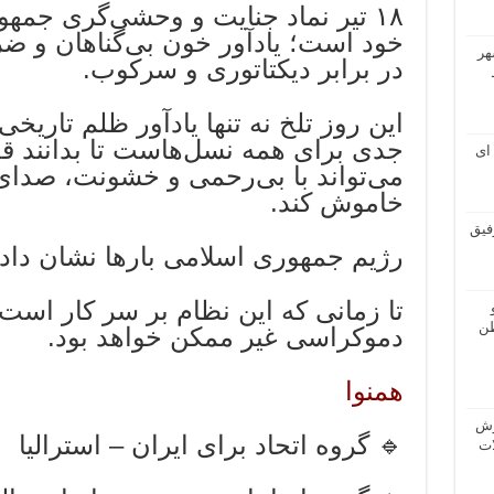
۱۸ تیر نماد جنایت و وحشی‌گری جمه
خود است؛ یادآور خون بی‌گناهان و ض
هر
در برابر دیکتاتوری و سرکوب.
این روز تلخ نه تنها یادآور ظلم تاری
جدی برای همه نسل‌هاست تا بدانند 
ای
می‌تواند با بی‌رحمی و خشونت، صدای
خاموش کند.
فیق
رژیم جمهوری اسلامی بارها نشان داده 
تا زمانی که این نظام بر سر کار است،
طن
دموکراسی غیر ممکن خواهد بود.
همنوا
راموش
🔹 گروه اتحاد برای ایران – استرالیا
ن) ، ۲ ـ حملات