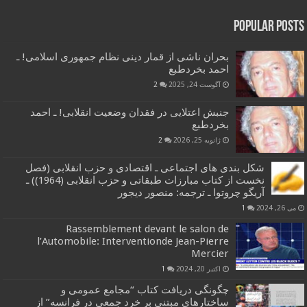
Popular Posts
بحران ناشی از قمار دینی نظام جمهوری اسلامی! ـ
احمد بخردطبع
آگوست 24, 2025
2
جنبش اعتلایی در فقدان وضعیت انقلابی! ـ احمد
بخردطبع
ژانویه 25, 2026
2
شکل بندی های اجتماعی ـ اقتصادی و حزب انقلابی (فصل
نخست از کتاب مبارزات طبقاتی و حزب انقلابی (1964)) ـ
آریگو چروتوا ـ ترجمه: منصور دیجور
می 26, 2024
1
Rassemblement devant le salon de
l’Automobile: Interventionde Jean-Pierre
Mercier
اکتبر 20, 2024
1
چگونگی دریافت کتاب “مجامع عمومی و
ساختارهای مبتنی بر خرد جمعی در فرانسه” از