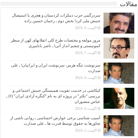
مقالات
سردرگمی حزب دمکرات کردستان و هجری یا استیصال
جنبش ملی کرد! بخش دوم ـ رحمان حسین زاده
آگوست 9, 2026
مرور مولفه و مختصات طرح کلی انقلابهای کهن از منظر
کمونیستی و چشم انداز آتی! ـ ناصر بابامیری
آگوست 7, 2026
سرنوشت تنگه هرمز، سرنوشت ایران و ایرانیان! ـ علی
صدارت
آگوست 6, 2026
کنکاشی در خدمت تقویت همبستگی جنبش اجتماعی و
بررسی “نکثر” در پروژه ای به نام “کنگره آزادی ایران” (۶) ـ
عباس منصوران
آگوست 6, 2026
آسیب شناسی برخی عوارض احساسی ـ روانی ناشی از
تجاوزها به حقوق توسط قدرت ها ـ علی صدارت
آگوست 2, 2026