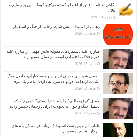
نگاهی به نامه ۱۰ تن از اعضای کمیته مرکزی کومله ـ پرویز رضایی ،
لیلا ا.
جولای 31, 2026
رهایی از استبداد، پیش شرط رهایی از جنگ و استعمار
جولای 30, 2026
مبارزه علیه دستمزدهای معوقهُ بخش مهمی از مبارزه علیه
فقر و فلاکت اقتصادی است! ـ رحمان حسین زاده
جولای 28, 2026
نابودی شهرهای جنوبی ایران زیر موشکباران، حاصل جنگ
بشدت ارتجاعی دولتهای سرمایه داری! ـ ناصر بابامیری
جولای 26, 2026
چماق “تجزیه طلبی” و ایده “فدرالیستی”: دو روی سکه
تحمیل جنگ و خون به تحولات ایران ـ رحمان حسین زاده
جولای 26, 2026
طناب دار و بن بست استبداد؛ بازتاب درماندگی باندهای
تبهکار ـ عباس منصوران