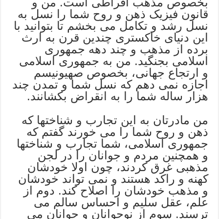
بخصوص مذهب افراطی است. من و
قانون فیزیک ذهن و روح شما را نسل به
نسل رشد و تکامل می بخشم تا بتوانید با
این دنیای خاکستری چندین قرن به ارث
برده از مذهب و چند دهه جمهوری
اسلامی بجنگید. من به جمهوری اسلامی
و ارتجاع جهانی، بخصوص صهیونیسم
اجازه نمی دهم که نسل شما و تمدن چند
هزار ساله شما را به انقراض بکشانند.
من مادرتان به این تجارب و شناختها که
ذهن و روح شما را می خورند گفتم که
جمهوری اسلامی، شما تجارب و شناختها
و همچنین مردم و جوانان را در لجن
مذهبی غرق کردند، چون اولا خودشان
کهنه و راکد هستند و نمی تواند خودشان
و مذهب خودشان را اصلاح کند. دوم از
علم، عقل سلیم و احساس سالم می
ترسند. سوم از نوجوانان و جوانان می