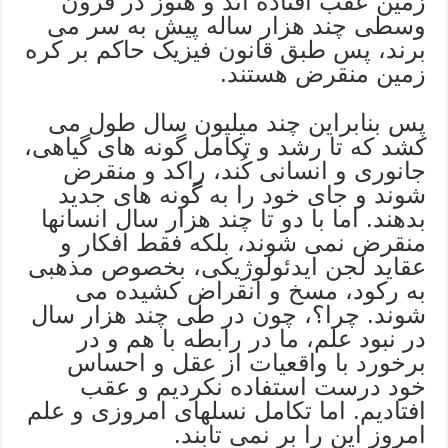
زمین عقب افتاده اند و هنوز در قرون
وسطی چند هزار ساله پیش به سر می
برند، پس طبق قانون فیزیک حاکم بر کره
زمین منقرض هستند.
پس بنابراین چند میلیون سال طول می
کشد که تا رشد و تکامل گونه های گیاهی،
جانوری و انسانی کُند، راکد و منقرض
شوند و جای خود را به گونه های جدید
بدهند. اما با دو تا چند هزار سال انسانها
منقرض نمی شوند، بلکه فقط افکار و
عقاید لجن ایدئولوژیکی، بخصوص مذهبی
به رکود، مسخ و انقراض کشیده می
شوند. چرا؟، چون در طی چند هزار سال
در نبود علم، ما در رابطه با هم و در
برخورد با واقعیات از عقل و احساس
خود درست استفاده نکردیم و عقب
افتادیم. اما تکامل نسلهای امروزی و علم
امروز این را بر نمی تابند.