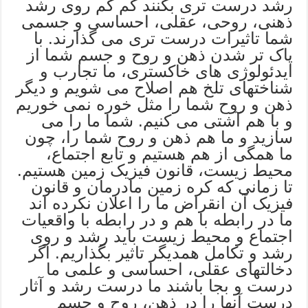
رشد درست تری بکنند کم کم روی رشد
ذهنی، روحی، عقلی، احساسی و جسمی
شما تاثیرات درست تری می گذارند. با
پاک تر شدن ذهن و روح و جسم شما از
ایدئولوژی های خاکستری، ما تجارب و
شناختهای تلخ هم اصلاح می شویم و دیگر
ذهن و روح شما را مثل خوره نمی خوریم
و با هم آشتی می کنیم. شما ما را می
سازید و ما هم ذهن و روح شما را، چون
ما همگی از هم هستیم و تابع اجتماع،
محیط زیست، قانون فیزیک زمین هستیم.
تا زمانی که کره زمین مادرمان و قانون
فیزیک آن انقراض ما را اعلان نکرده اند
ما در رابطه با هم و در رابطه با واقعیات
اجتماع و محیط زیست باید رشد و روی
رشد و تکامل همدیگر تاثیر بگذاریم. اگر
دخالتهای عقلی، احساسی و علمی ما
درست و بجا باشند ما درست رشد و آثار
درست آنها را در ذهن، روح و جسم