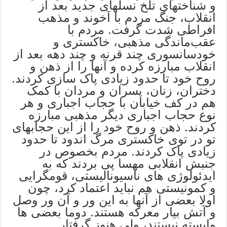
و شناختهای تلخ نسلهای جدید بعد از
انقلاب، جنگ مردم با آخوند و مذهب
افراطی شدت گرفت. مردم با
عقب‌ماندگی مذهبی، خاکستری و
خودسانسوری چند قرنه و چند دهه بعد از
انقلاب مبارزه کرده و آنها را از ذهن و
روح خود تا حدود زیادی پاک سازی کردند.
دختران، زنان، پسران و مردان با کمک
هم در کف خیابان با حجاب اجباری و هر
نوع حجاب اجباری دیگر مذهبی مبارزه
کردند. ذهن و روح خود را از این حجابهای
تو در توی خاکستری مرگ اندود تا حدود
زیادی پاک کردند. مردم بخصوص در
جنبش انقلابی مهسا پی بردند که به
ایدئولوژی های ناسيوناليستی، قومگرایی
و کمونیستی هم نباید اعتماد کرد، چون
اولا بعضی از آنها به این ور و آن ور وصل
و آتش بیار معرکه هستند. دوما بعضی ها
وابسته نیستند، ولی هنوز گرفتار