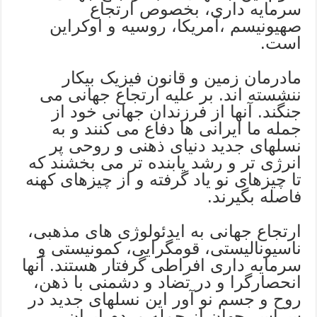
سرمایه داری، بخصوص ارتجاع
صهیونیسم ،آمریکا، روسیه و اوکراين
است.
مادرمان زمین و قانون فیزیک بیکار
ننشسته اند. بر علیه ارتجاع جهانی می
جنگند. آنها از فرزندان جهانی خود از
جمله ما ایرانی ها دفاع می کنند و به
نسلهای جدید دنیای ذهنی و روحی پر
انرژی تر و رشد یابنده تر می بخشند که
تا چیزهای نو یاد گرفته و از چیزهای کهنه
فاصله بگیرند.
ارتجاع جهانی به ایدئولوژی های مذهبی،
ناسیونالیستی، قومگرایی، کمونیستی و
سرمایه داری افراطی گرفتار هستند. آنها
انحصارگرا و در تضاد و دشمنی با ذهن،
روح و جسم نو آور این نسلهای جدید در
سراسر جهان از جمله مردم ایران،