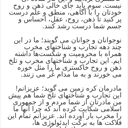
نیست. سوم باید جای خالی ذهن و روح
خودتان را با آگاهی، منطق و علم درست
پر کنید تا ذهن، روح، عقل، احساس و
جسم شما درست رشد کنند.
نوجوانان و جوانان می گویند؛ ما در این
چند دهه تجارب و شناختهای مخرب
همراه با محرومیت و شکست‌ها داشته
ایم. این تجارب و شناختهای مخرب و تلخ
ذهن و روح خاکستری ما را مثل خوره
می خورند و به ما مدام غُر می زنند.
مادرمان کره زمین می گوید؛ عزیزانم!
این تجارب و شناختهای تلخ شما هم پیش
من مادرتان از شما مردم و از جمهوری
اسلامی شکایت کرده اند که چرا آنها ما
را مخرب بار آورده اند. عزیزانم تمام این
فلاکت‌ ها به برکت ایدئولوژی ها،