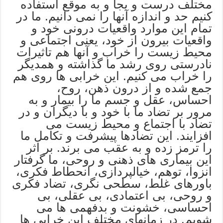
مختلف درست و بجا و به موقع استفاده
کنیم حد و اندازه آنها را نمی دانیم. ما در
تمام این موارد واقعیات درونی خود و
واقعیات بیرون از خود، یعنی اجتماعی و
محیط زیست را خراب و آنها هم تاثیرات
نادرستی روی رشد ما گذاشته و همدیگر
را خراب می کنیم. این خرابی ها روی هم
جمع شده و از درون ذهن، روح،
احساس، عقل و جسم ما را بیمار و به
مرور بر تضاد ما با خود و با دیگران و در
تضاد با اجتماع و محیط زیست می
افزایند. این تضادها پیشرفت و تکامل ما
را ترمز زده و به عقب می برند. بر اثر
این بیماری های ذهنی و روحی، ما گرفتار
انزوا، توهم، خیالپردازی، انحطاط فکری،
باورهای غلط، سطحی نگری، تضاد فکری
و روحی، بی اعتمادی، بی عقلی، بی
احساسی، خشونت و بدفهمی ها می
شویم. در زمانهای مختلف این خرابی ها