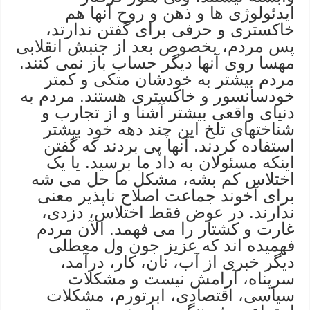
ایدئولوژی ها و ذهن و روح آنها هم
خاکستری و حرفی برای گفتن ندارتد،
پس مردم، بخصوص بعد از جنبش انقلابی
مهسا روی آنها دیگر حساب باز نمی کنند.
مردم بیشتر به خودشان متکی و کمتر
خودسانسور و خاکستری هستند. مردم به
دنیای واقعی بیشتر آشنا و از تجارب و
شناختهای تلخ این چند دهه خود بیشتر
استفاده کردند. آنها پی بردند که گفتن
اینکه مسئولان به داد ما برسید. یا یک
اختلاس کم بشه، مشکل ما حل می شه
برای آخوند جماعت اصلاح ناپذیر معنی
ندارند. در عوض فقط اختلاس، دزدی،
غارت و کشتار را می فهمد. الآن مردم
فهمیده اند که عزیز جون ول معطلی
دیگر خبری از آب، نان، کار، درآمد،
سرپناه، آرامش نیست و مشکلات
سیاسی، اقتصادی، ابرتورم، مشکلات