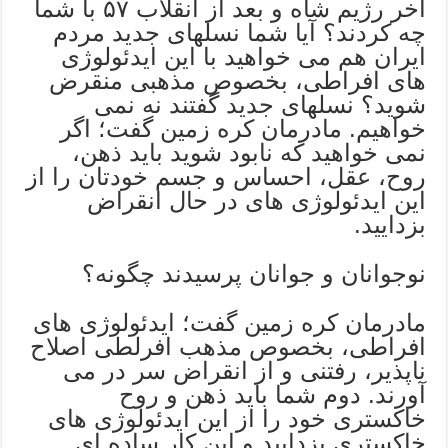
آخر رژیم شاه و بعد از انقلاب ۵۷ با شما
چه کردند؟ آیا شما نسلهای جدید مردم
ایران هم می خواهید با این ایدئولوژی
های افراطی، بخصوص مذهبی منقرض
شوید؟ نسلهای جدید گفتند نه نمی
خواهیم. مادرمان کره زمین گفت؛ اگر
نمی خواهید که نابود شوید باید ذهن،
روح، عقل، احساس و جسم خودتان را از
این ایدئولوژی های در حال انقراض
بزدایید.
نوجوانان و جوانان پرسیدند چگونه؟
مادرمان کره زمین گفت؛ ایدئولوژی های
افراطی، بخصوص مذهب افرلطی اصلاح
ناپذیر، رفتنی و از انقراض سر در می
آورند. دوم شما باید ذهن و روح
خاکستری خود را از این ایدئولوژی های
خاکستری بزدایید و این کار ساده ای