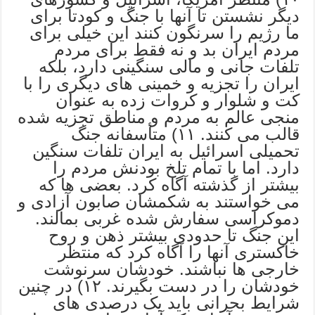
دیگر نشستن تا آنها با جنگ و کودتا برای
ما رژیم را سرنگون کنند این خیلی برای
مردم ایران بد و نه فقط برای مردم
تلفات جانی و مالی سنگینی دارد، بلکه
ایران را تجزیه و خمینی های دیگری را با
کت و شلوار و کروات زده به عنوان
منجی عالم به مردم و مناطق تجزیه شده
قالب می کنند. ۱۱) متأسفانه جنگ
تحمیلی اسرائیل به ایران تلفات سنگین
دارد. اما با تمام تلخ بودنش مردم را
بیشتر از گذشته آگاه کرد. بعضی ها که
می خواستند به شکمشان صابون آزادی و
دموکراسی سفارش شده غربی بمالند.
این جنگ تا حدودی بیشتر ذهن و روح
خاکستری آنها را آگاه کرد که منتظر
خارجی ها نباشند. خودشان سرنوشت
خودشان را در دست بگیرند. ۱۲) در چنین
شرایط بحرانی باید یک درصدی های