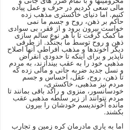
محرومیتها و با تمام ضرر های جانی و
مالی سعی کردیم در حرف و عمل پیاده
کنیم. اما دنیای خاکستری مذهب زده
حاکم بر ذهن، روح و جسم ما نمی
خواست بیرون برود و از فقر، بی سوادی
ما کمک گرفت تا با هر نوع سالم سازی
ذهن و روح توسط ما بجنگد. از طرفی
دیگر آخوندها و مذهب افراطی آنها اصلاح
ناپذیر و برای اینکه تا حدودی انقراض
مذهبی خود را به عقب بیندازند، به مردم
و نسل جدید ضربه جانی و مالی زده که
تا ذهن، روح، عقل، احساس و جسم
مردم نیز مذهبی، خاکستری،
خودسانسور، منزوی و راکد باقی بمانند تا
مردم نتوانند از زیر سلطه مذهبی عقب
مانده آخوندیسم خودشان را بیرون
بکشند.
اما به یاری مادرمان کره زمین و تجارب