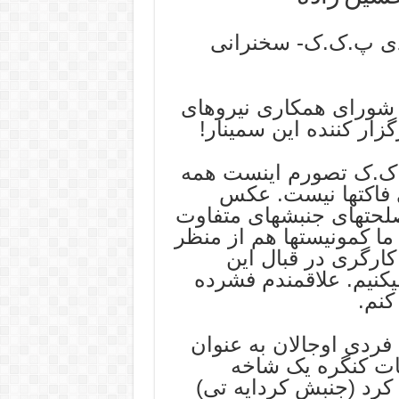
ی پ.ک.ک- سخنرانی
 شورای همکاری نیروهای
ار کننده این سمینار!
.ک.ک تصورم اینست همه
ی فاکتها نیست. عکس
صلحتهای جنبشهای متفاوت
 ما کمونیستها هم از منظر
ارگری در قبال این
کنیم. علاقمندم فشرده
کنم.
فردی اوجالان به عنوان
ات کنگره یک شاخه
رد (جنبش کردایه تی)