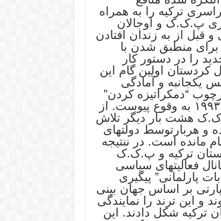
اسری ترکیه را به همراه
ری پ.ک.ک و اوجالان
 و قبل از به زندان افتادن
 برای منطبق شدن با
ید را در دستور کار
 کردستان اولین گام این
س یکجانبه و آمادگی
چوب “دمکراتیزه کردن”
ترکیه از زبان شخص اوجالان در سال ١٩٩٣ به وقوع پیوست. از
.ک.ک هشت بار دیگر تلاش
 و هربارتوسط دولتهای
م مانده است. در ننتیجه
ستان ترکیه و پ.ک.ک
ال فعالیتهای سیاسی
بات پارلمانی” پیگیری
ارتی بر اساس جهان بینی
ند و این ترند را نمایندگی
ن ترکیه شکل دادند. این