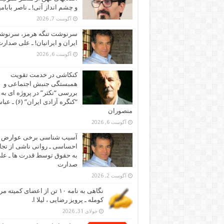
و چشم انداز آتی! ـ ناصر بابام
آگوست 7, 2026
سرنوشت تنگه هرمز، سرنو
ایران و ایرانیان! ـ علی صدار
آگوست 6, 2026
کنکاشی در خدمت تقویت
همبستگی جنبش اجتماعی و
بررسی “نکثر” در پروژه ای به 
“کنگره آزادی ایران” (۶)
منصوران
آگوست 6, 2026
آسیب شناسی برخی عوارض
احساسی ـ روانی ناشی از تجا
به حقوق توسط قدرت ها ـ عل
صدارت
آگوست 2, 2026
نگاهی به نامه ۱۰ تن از اعضای کمیته
کومله ـ پرویز رضایی ، لیلا ا.
جولای 31, 2026