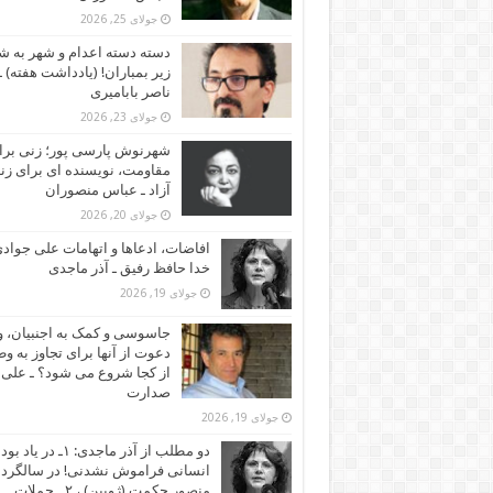
جولای 25, 2026
دسته دسته اعدام و شهر به ش
زیر بمباران! (یادداشت هفته) ـ
ناصر بابامیری
جولای 23, 2026
شهرنوش پارسی پور؛ زنی برا
مقاومت، نویسنده ای برای زن
آزاد ـ عباس منصوران
جولای 20, 2026
افاضات، ادعاها و اتهامات علی جوادی
خدا حافظ رفیق ـ آذر ماجدی
جولای 19, 2026
جاسوسی و کمک به اجنبیان، و
دعوت از آنها برای تجاوز به و
از کجا شروع می شود؟ ـ علی
صدارت
جولای 19, 2026
دو مطلب از آذر ماجدی: ۱ـ در یاد بود
انسانی فراموش نشدنی! در سالگرد
منصور حکمت (ژوبین) ، ۲ ـ حملات