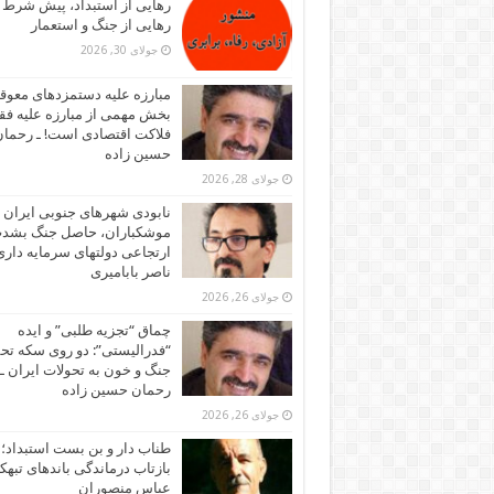
رهایی از استبداد، پیش شرط
رهایی از جنگ و استعمار
جولای 30, 2026
مبارزه علیه دستمزدهای معوقه
بخش مهمی از مبارزه علیه فقر
فلاکت اقتصادی است! ـ رحما
حسین زاده
جولای 28, 2026
نابودی شهرهای جنوبی ایران ز
موشکباران، حاصل جنگ بشد
ارتجاعی دولتهای سرمایه داری!
ناصر بابامیری
جولای 26, 2026
چماق “تجزیه طلبی” و ایده
“فدرالیستی”: دو روی سکه تح
جنگ و خون به تحولات ایران ـ
رحمان حسین زاده
جولای 26, 2026
طناب دار و بن بست استبداد؛
بازتاب درماندگی باندهای تبهکا
عباس منصوران