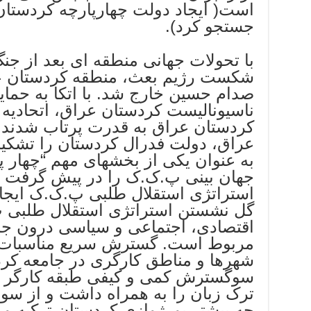
است( ایجاد دولت چهارپارچه کردستان
جستجو کرد).
شکست رژیم بعث، منطقه کردستان عرا
صدام حسین خارج شد. با اتکا به حما
ناسیونالیست کردستان عراق، اتحادیه
کردستان عراق به قدرت پرتاب شدند
عراق، دولت فدرال کردستان را تشکی
به عنوان یکی از بخشهای مهم “چهار پ
جهان بینی پ.ک.ک را در پیش گرفت و 
استراتژی استقلال طلبی پ.ک.ک ایجاد 
گل نشستن استراتژی استقلال طلبی 
اقتصادی، اجتماعی و سیاسی درون جا
مربوط است. گسترش سریع مناسبات 
شهرها و مناطق کارگری در جامعه کرد
سوگسترش کمی و کیفی طبقه کارگر و
ترک زبان را به همراه داشت و از سو
چه بیشتر بورژوازی کردستان ترکیه و 