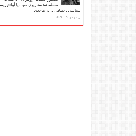
مسلحانه: سناریوی سیاه یا آوانتوریس
سیاسی ـ نظامی ـ آذر ماجدی
جولای 19, 2026