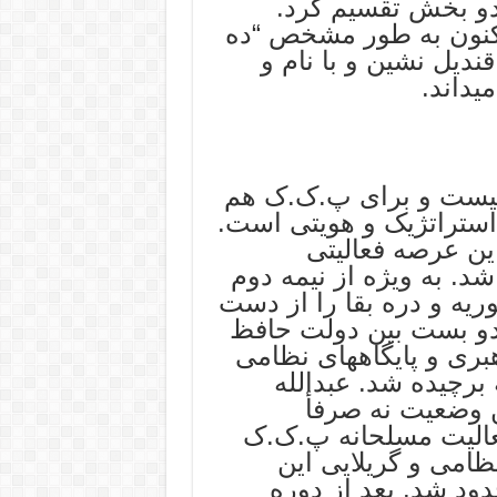
دو بخش تقسیم کرد.
کنون به طور مشخص “ده
دیل نشین و با نام و
یداند.
الیست و برای پ.ک.ک هم
استراتژیک و هویتی است.
این عرصه فعالیتی
د. به ویژه از نیمه دوم
 سوریه و دره بقا را از دست
بندو بست بین دولت حافظ
ری و پایگاههای نظامی
برچیده شد. عبدالله
ن وضعیت نه صرفأ
الیت مسلحانه پ.ک.ک
نظامی و گریلایی این
ود شد. بعد از دوره