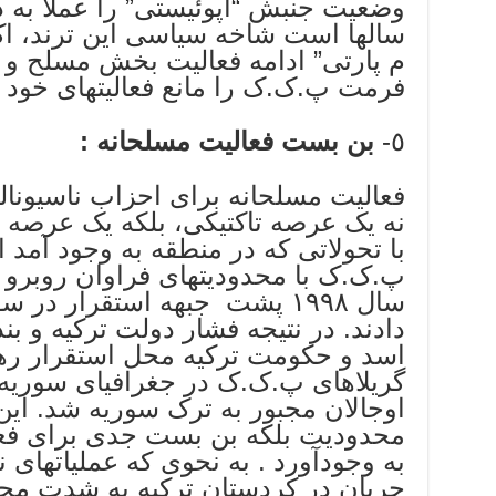
وضعیت جنبش “آپوئیستی” را عملا به 
سالها است شاخه سیاسی این ترند، ا
م پارتی” ادامه فعالیت بخش مسلح و قن
فرمت پ.ک.ک را مانع فعالیتهای خود م
٥-
بن بست فعالیت مسلحانه :
فعالیت مسلحانه برای احزاب ناسیون
نه یک عرصه تاکتیکی، بلکه یک عرصه 
با تحولاتی که در منطقه به وجود آمد 
پ.ک.ک با محدودیتهای فراوان روبرو ش
سال ١٩٩٨ پشت جبهه استقرار در
دادند. در نتیجه فشار دولت ترکیه و 
اسد و حکومت ترکیه محل استقرار رهب
گریلاهای پ.ک.ک در جغرافیای سوریه 
اوجالان مجبور به ترک سوریه شد. ای
محدودیت بلکه بن بست جدی برای فع
به وجودآورد . به نحوی که عملیاتهای 
جریان در کردستان ترکیه به شدت محد