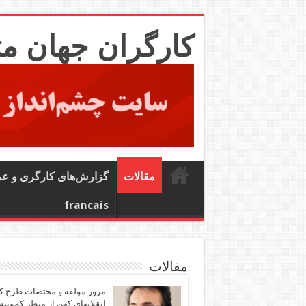
کارگران جهان م
مقالات
گزارش‌های کارگری و ع
francais
مقالات
مرور مولفه و مختصات طرح ک
انقلابهای کهن از منظر کمونی