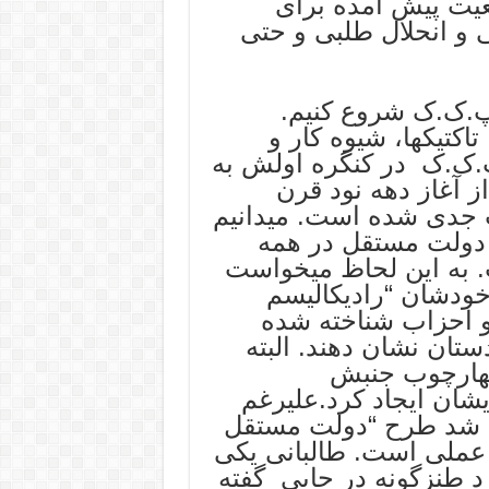
یت پیش آمده برای
 و انحلال طلبی و حتی
ل پ.ک.ک شروع کنیم.
اکتیکها، شیوه کار و
.ک.ک در کنگره اولش به
، از آغاز دهه نود قرن
ت جدی شده است. میدانیم
د دولت مستقل در همه
. به این لحاظ میخواست
 خودشان “رادیکالیسم
 و احزاب شناخته شده
تان نشان دهند. البته
ر چهارچوب جنبش
شان ایجاد کرد.علیرغم
وم شد طرح “دولت مستقل
 عملی است. طالبانی یکی
 طنزگونه در جایی گفته