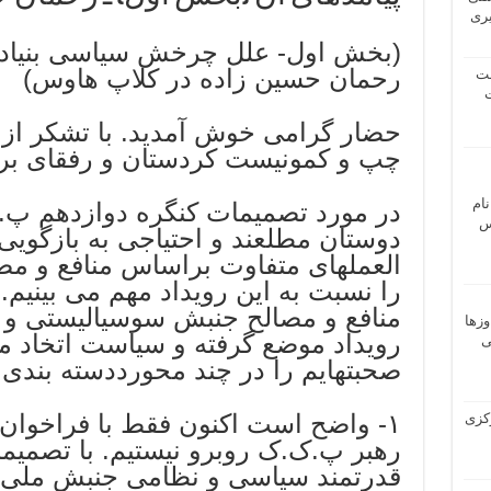
یری
(بخش اول- علل چرخش سیاسی بنیاد
رحمان حسین زاده در کلاپ هاوس)
شت
ت
حضار گرامی خوش آمدید. با تشکر از
چپ و کمونیست کردستان و رفقای برگز
نام
در مورد تصمیمات کنگره دوازدهم پ
 ـ عباس
دوستان مطلعند و احتیاجی به بازگوی
العملهای متفاوت براساس منافع و م
را نسبت به این رویداد مهم می بینیم.
منافع و مصالح جنبش سوسیالیستی و ک
وزها
رویداد موضع گرفته و سیاست اتخاد می
ی
صحبتهایم را در چند محورددسته بندی 
١- واضح است اکنون فقط با فراخوان 
 مرکزی
رهبر پ.ک.ک روبرو نیستیم. با تصمیم
قدرتمند سیاسی و نظامی جنبش ملی ک