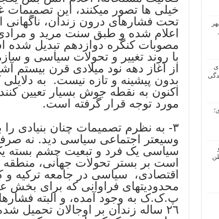
خیلی ها تصور میکنند، این تصمیمات غی
تحت فشارهای درون زندان، ناگهانی از
هر
اعلام شده و طبق سنت مرید و مرادی
مصوبات کنگره دوازدهم تبدیل شده 
با روند تغییر و تحولات سیاسی و ساز
از آغاز دهه نود میلادی قرن بیستم آش
ی
دگی
بدون پیشینه و تازه نیست. به دلایلی ک
اکنون به نقطه جوش بسیار تعیین کننده
مورد توجه قرار گرفته است.
؛
٣- به نظرم تصمیمات چنان بنیادی را ب
وسیعتر اجتماعی سیاسی دید. نه صرفأ
سیاسی یک فرد و تبعیت چشم بسته یک 
طن
است بر بستر تحولات جهانی، منطقه 
اقتصادی، سیاسی در جامعه ترکیه و ک
محدودیتهای فراوانی که برای بخش ع
پ.ک.ک به وجود آمده، و البته فشارها
٢٦ ساله زندان بر اوجالان تحمیل شد