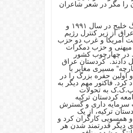
 را مگر در شعر شاعران
با تحولات جهانی منطقه ای بعد از جنگ خلیج در سال ١٩٩١ و
ق از زیر کنترل رژیم
یت آمریکا و غرب دو حزب
 میهنی و حزب دمکرات
. در چهارچوب کشور
ل دادند. کردستان عراق
ارچه” مسیری مغایر با
اولین حفره بزرگ را در
کرد. فاکتور مهم دیگر به
پ.ک.ک به تحولات
معه کردستان ترکیه
سرمایه داری و گسترش
ستان ترکیه، از یک
 همسویی کارگران کرد و
ی دیگر قدرتمند شدن هر
انتگره شده منافع