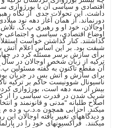
اقتصادی و سیاسی آن با بورژوازی سر
داشت. این تحولات جدی از نگاه رهب
دورنماند. از همان آغاز دهه نود میلادی
اوجالان، خود او و رهبری پ.ک. تلاش
اوضاع اقتصادی، سیاسی و اجتماعی جد
گذاشتند. کنار گذاشتن خواست استقلال
شیفت بود. بر این اساس اعلام آتش ب
برای سازش برسر مسئله کرد در چهار
آن مقطع تاکنون به گفته مسئولین پ
برای سازش و آتش بس در جریان بوده
ناسیونال شوونیست حاکم بر ترکیه ناکا
بیش از سه دهه است، بورژوازی کرد
شریک شدن در قدرت سیاسی را از کان
اصلاح طلبانه “مدنی و قانونمند و انتخا
میکند. احزابی همچون ه.د.پ و ده م پ
و دیدگاههای تغییر یافته اوجالان این رو
میکنند. فراکسیونهای خود را در پارلما