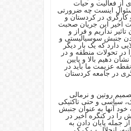
ی از فعالیت و حیات
سئوال اینست چه ضرورتی
 کارگری در کردستان و
ات اخیر این جریان صحبت
تاثیر نداریم و فراز و
ردن جنبش سوسیالیستی و
 دارد که یک بار دیگر
 در تحولات منطقه و در
ان دهیم بالا و پایین
 نقطه عزیمت ما باید در
ی در جامعه کردستان
صمیم روتین و نرمالی
، سیاسی و حتی تاکتیکی
ود آنها به عنوان جنبش
 را در کنگره اخیر در
 جمله پایان دادن به
به، انحلال پ.ک.ک .