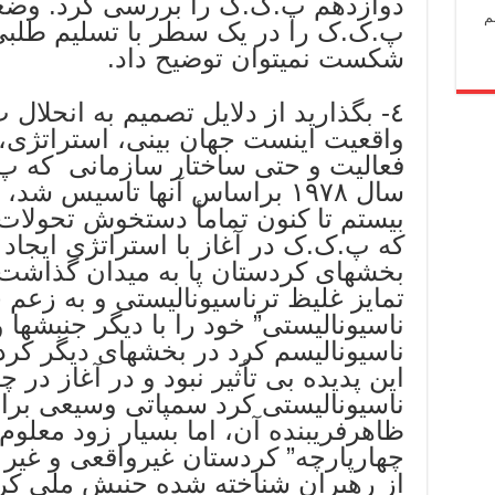
دوازدهم پ.ک.ک را بررسی کرد. وضع
م
پ.ک.ک را در یک سطر با تسلیم طلبی
شکست نمیتوان توضیح داد.
٤- بگذارید از دلایل تصمیم به انحلا
واقعیت اینست جهان بینی، استراتژی، ت
فعالیت و حتی ساختار سازمانی که پ
سال ١٩٧٨ براساس آنها تاسیس شد
بیستم تا کنون تمامأ دستخوش تحولا
که پ.ک.ک در آغاز با استراتژی ایجا
بخشهای کردستان پا به میدان گذاشت
تمایز غلیظ ترناسیونالیستی و به زعم
ناسیونالیستی” خود را با دیگر جنبشها
ناسیونالیسم کرد در بخشهای دیگر کردس
این پدیده بی تأثیر نبود و در آغاز د
ناسیونالیستی کرد سمپاتی وسیعی برای
ظاهرفریبنده آن، اما بسیار زود معل
چهارپارچه” کردستان غیرواقعی و غیر
از رهبران شناخته شده جنبش ملی کرد