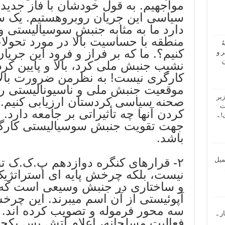
مواجهیم. به قول خودشان با فاز جدید
سیاسی این جریان روبروهستیم. یک 
دارد ما به مثابه جنبش سوسیالیستی و
منطقه با حساسیت بالا در مورد تحول
ُ
کنیم؟. ما که بر فراز و فرود این جریان 
 و
ن
نشیب جنبش ملی کرد، بالا و پایین ک
کارگری نیست! به نظرمن ضرورت بالایی
موقعیت جنبش ملی و ناسیونالیستی را
یر
صحنه سیاسی کردستان ارزیابی کنیم. نش
ت
کردن آنها چه تأثیراتی بر جامعه دارد.
 ـ
جهت تقویت جنبش سوسیالیستی کارگر
باشد.
میل
٢- قرارهای کنگره دوازدهم پ.ک.ک ت
نیست، بلکه چرخش پایه ای استراتژیک
و ساختاری در جنبش وسیعی است که خ
آپوئیستی از آن اسم میبرند. این چرخش
سه محور فرموله و تصویب کرده اند. از
ر ـ
فعالیت مسلحانه، اعلام آتش بس یکجان