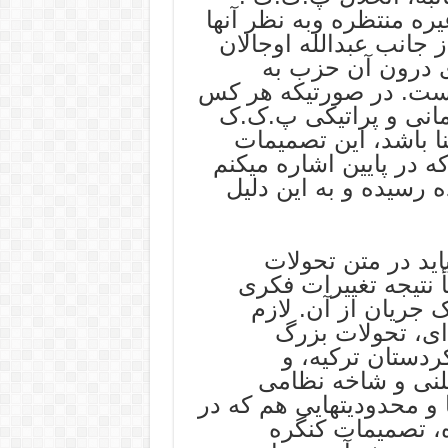
ره منتظره وبه نظر آنها
 جانب عبدالله اوجالان
 درون آن حزب به
است. در صورتیکه هر کس
مانی و پراتیکی پ.ک.ک
نا باشد، این تصمیمات
ه در پایین اشاره میکنم
 رسیده و به این دلیل
اید در متن تحولات
 نتیجه تغییرات فکری
جریان از آن. لازم
ای، تحولات بزرگ
ردستان ترکیه، و
لنی و شاخه نظامی
 و محدودیتهایی هم که در
ه، تصمیمات کنگره