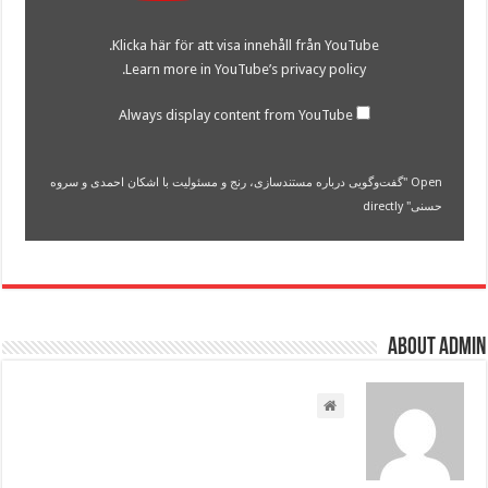
و
مسئولیت
Klicka här för att visa innehåll från YouTube.
با
اشکان
.
Learn more in
YouTube’s privacy policy
احمدی
و
سروه
Always display content from YouTube
حسنی"
from
YouTube
Open "گفت‌وگویی درباره مستندسازی، رنج و مسئولیت با اشکان احمدی و سروه
حسنی" directly
About admin