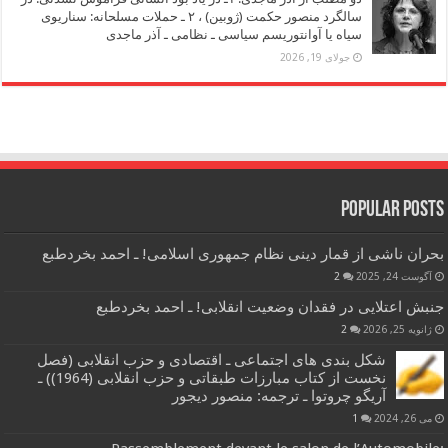
سالگرد منصور حکمت (ژوبین) ، ۲ ـ حملات مسلحانه: سناریوی
سیاه یا آوانتوریسم سیاسی ـ نظامی ـ آذر ماجدی
جولای 19, 2026
Popular Posts
بحران ناشی از قمار دینی نظام جمهوری اسلامی! ـ احمد بخردطبع
آگوست 24, 2025
2
جنبش اعتلایی در فقدان وضعیت انقلابی! ـ احمد بخردطبع
ژانویه 25, 2026
2
شکل بندی های اجتماعی ـ اقتصادی و حزب انقلابی (فصل
نخست از کتاب مبارزات طبقاتی و حزب انقلابی (1964)) ـ
آریگو چروتوا ـ ترجمه: منصور دیجور
می 26, 2024
1