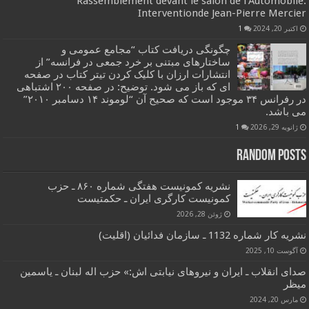
Rassemblement devant le salon de l’Automobile:
Interventionde Jean-Pierre Mercier
اکتبر 20, 2024
1
چگونگی دریافت کتاب “مجامع عمومی و
ساختارهای مبتنی بر خرد جمعی در فرانسه” از
انتشارات ارزان با کلیک کردن تیتر کتاب در صفحه
ای که باز می شود. توضیح: در صفحه ۲۰۰ اشتباهی
در رفرانس ۳۴ موجود است که صحیح آن “لوموند ۱۴ دسامبر ۲۰۱۰”
می باشد.
ژانویه 29, 2026
1
Random Posts
نشریه کمونیست هفتگی شماره ۸۶۰ ـ حزب
کمونیست کارگری ایران ـ حکمتیست
ژوئن 28, 2026
نشریه کار شماره 1132 ـ سازمان فدائیان (اقلیت)
آگوست 10, 2025
صدای انقلاب ـ ایران و نیروهای نیابتی اش:» حزب اله لبنان ـ یاسمین
میظر
مارس 20, 2024