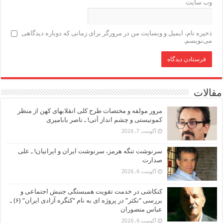
وب‌ سایت
ذخیره نام، ایمیل و وبسایت من در مرورگر برای زمانی که دوباره دیدگاهی
می‌نویسم.
مقالات
مرور مولفه و مختصات طرح کلی انقلابهای کهن از منظر
کمونیستی و چشم انداز آتی! ـ ناصر بابامیری
آگوست 7, 2026
سرنوشت تنگه هرمز، سرنوشت ایران و ایرانیان! ـ علی
صدارت
آگوست 6, 2026
کنکاشی در خدمت تقویت همبستگی جنبش اجتماعی و
بررسی “نکثر” در پروژه ای به نام “کنگره آزادی ایران” (۶) ـ
عباس منصوران
آگوست 6, 2026