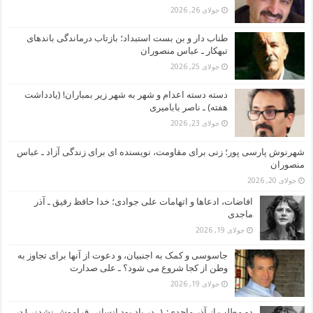
جولای 26, 2026
طناب دار و بن بست استبداد؛ بازتاب درماندگی باندهای
تبهکار ـ عباس منصوران
جولای 25, 2026
دسته دسته اعدام و شهر به شهر زیر بمباران! (یادداشت
هفته) ـ ناصر بابامیری
جولای 23, 2026
شهرنوش پارسی پور؛ زنی برای مقاومت، نویسنده ای برای زندگی آزاد ـ عباس
منصوران
جولای 20, 2026
افاضات، ادعاها و اتهامات علی جوادی؛ خدا حافظ رفیق ـ آذر
ماجدی
جولای 19, 2026
جاسوسی و کمک به اجنبیان، و دعوت از آنها برای تجاوز به
وطن از کجا شروع می شود؟ ـ علی صدارت
جولای 19, 2026
دو مطلب از آذر ماجدی: ۱ـ در یاد بود انسانی فراموش نشدنی! در