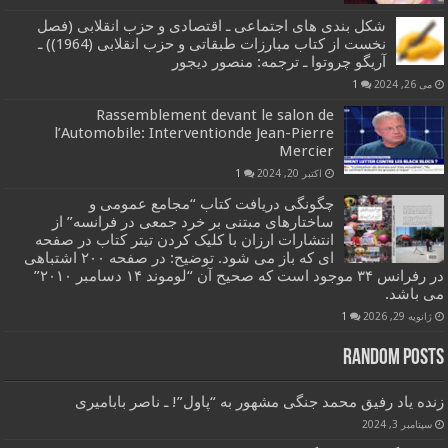
شکل بندی های اجتماعی ـ اقتصادی و حزب انقلابی (فصل
نخست از کتاب مبارزات طبقاتی و حزب انقلابی (1964)) ـ
آریگو چروتوا ـ ترجمه: منصور دیجور
می 26, 2024
1
Rassemblement devant le salon de
l’Automobile: Interventionde Jean-Pierre
Mercier
اکتبر 20, 2024
1
چگونگی دریافت کتاب “مجامع عمومی و
ساختارهای مبتنی بر خرد جمعی در فرانسه” از
انتشارات ارزان با کلیک کردن تیتر کتاب در صفحه
ای که باز می شود. توضیح: در صفحه ۲۰۰ اشتباهی
در رفرانس ۳۴ موجود است که صحیح آن “لوموند ۱۴ دسامبر ۲۰۱۰”
می باشد.
ژانویه 29, 2026
1
Random Posts
زنده یاد رفیق محمد جنگی مشهور به “پاول”! ـ ناصر بابامیری
سپتامبر 3, 2024