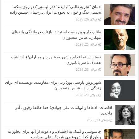
چماق “تجزیه طلبی” و ایده “فدرالیستی”: دو روی سکه
تحمیل جنگ و خون به تحولات ایران ـ رحمان حسین زاده
جولای 26, 2026
طناب دار و بن بست استبداد؛ بازتاب درماندگی باندهای
تبهکار ـ عباس منصوران
جولای 25, 2026
دسته دسته اعدام و شهر به شهر زیر بمباران! (یادداشت
هفته) ـ ناصر بابامیری
جولای 23, 2026
شهرنوش پارسی پور؛ زنی برای مقاومت، نویسنده ای برای
زندگی آزاد ـ عباس منصوران
جولای 20, 2026
افاضات، ادعاها و اتهامات علی جوادی؛ خدا حافظ رفیق ـ آذر
ماجدی
جولای 19, 2026
جاسوسی و کمک به اجنبیان، و دعوت از آنها برای تجاوز به
وطن از کجا شروع می شود؟ ـ علی صدارت