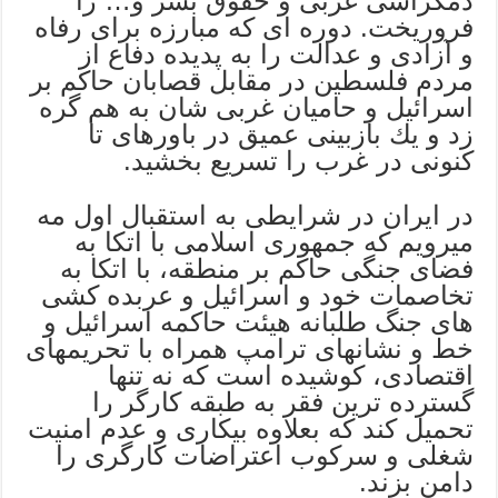
دمكراسی غربی و حقوق بشر و… را
فروریخت. دوره ای كه مبارزه برای رفاه
و آزادی و عدالت را به پدیده دفاع از
مردم فلسطین در مقابل قصابان حاكم بر
اسرائیل و حامیان غربی شان به هم گره
زد و یك بازبینی عمیق در باورهای تا
كنونی در غرب را تسریع بخشید.
در ایران در شرایطی به استقبال اول مه
میرویم كه جمهوری اسلامی با اتكا به
فضای جنگی حاكم بر منطقه، با اتكا به
تخاصمات خود و اسرائیل و عربده كشی
های جنگ طلبانه هیئت حاكمه اسرائیل و
خط و نشانهای ترامپ همراه با تحریمهای
اقتصادی، كوشیده است كه نه تنها
گسترده ترین فقر به طبقه كارگر را
تحمیل كند كه بعلاوه بیكاری و عدم امنیت
شغلی و سرکوب اعتراضات کارگری را
دامن بزند.