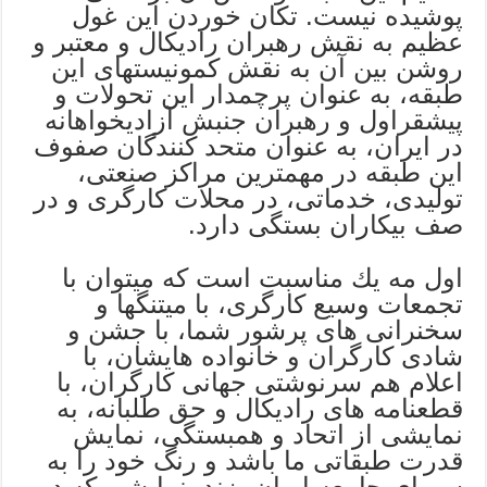
پوشیده نیست. تكان خوردن این غول
عظیم به نقش رهبران رادیكال و معتبر و
روشن بین آن به نقش كمونیستهای این
طبقه، به عنوان پرچمدار این تحولات و
پیشقراول و رهبران جنبش آزادیخواهانه
در ایران، به عنوان متحد كنندگان صفوف
این طبقه در مهمترین مراكز صنعتی،
تولیدی، خدماتی، در محلات كارگری و در
صف بیكاران بستگی دارد.
اول مه یك مناسبت است كه میتوان با
تجمعات وسیع كارگری، با میتنگها و
سخنرانی های پرشور شما، با جشن و
شادی كارگران و خانواده هایشان، با
اعلام هم سرنوشتی جهانی كارگران، با
قطعنامه های رادیكال و حق طلبانه، به
نمایشی از اتحاد و همبستگی، نمایش
قدرت طبقاتی ما باشد و رنگ خود را به
سیمای جامعه ایران بزند. نمایشی كه در