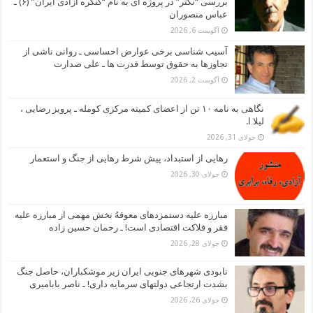
بررسی “نکثر” در پروژه ای به نام “کنگره آزادی ایران” (۶) ـ
عباس منصوران
آگوست 6, 2026
آسیب شناسی برخی عوارض احساسی ـ روانی ناشی از
تجاوزها به حقوق توسط قدرت ها ـ علی صدارت
آگوست 2, 2026
نگاهی به نامه ۱۰ تن از اعضای کمیته مرکزی کومله ـ پرویز رضایی ،
لیلا ا.
جولای 31, 2026
رهایی از استبداد، پیش شرط رهایی از جنگ و استعمار
جولای 30, 2026
مبارزه علیه دستمزدهای معوقهُ بخش مهمی از مبارزه علیه
فقر و فلاکت اقتصادی است! ـ رحمان حسین زاده
جولای 28, 2026
نابودی شهرهای جنوبی ایران زیر موشکباران، حاصل جنگ
بشدت ارتجاعی دولتهای سرمایه داری! ـ ناصر بابامیری
جولای 26, 2026