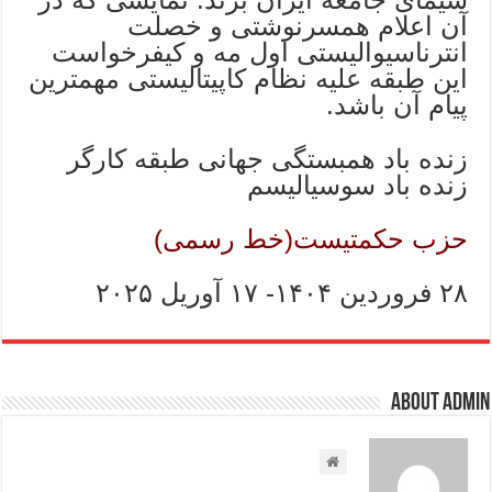
آن اعلام همسرنوشتی و خصلت
انترناسیوالیستی اول مه و كیفرخواست
این طبقه علیه نظام كاپیتالیستی مهمترین
پیام آن باشد.
زنده باد همبستگی جهانی طبقه كارگر
زنده باد سوسیالیسم
حزب حكمتیست(خط رسمی)
۲۸ فروردین ۱۴۰۴- ۱۷ آوریل ۲۰۲۵
About admin