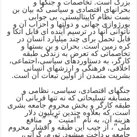
بزرگ است. تخاصمات و جنگها و
بحرانهای اقتصادی و سیاسی كه بیان بن
بست نظام كاپیتالیستی، بی جوابی
بورژوازی جهانی و دولتها و احزاب آن و
ناتوانی آنها در ترسیم آینده ای قابل اتكا و
قابل تحمل برای چند میلیارد انسان در
كره زمین است. بحران و بن بستها و
تخاصماتی كه تعرض به زندگی طبقه
کارگر، به دستاوردهای سیاسی،اجتماعی،
اخلاقی، فرهنگی و ارزشهای انسانی
بشریت متمدن از اولین تبعات آن است.
جنگهای اقتصادی، سیاسی، نظامی و
مسابقه تسلیحاتی كه نه تنها قربانی آن
طبقه كارگر و بخش محروم جامعه بشری
است، كه بعلاوه چندین تریلیون دلار
هزینه آن، به نام ״امنیت״ و ״منافع
ملی״، از جیب این طبقه و اقشار محروم
جامعه پرداخت میشود. تورم، گرانی،