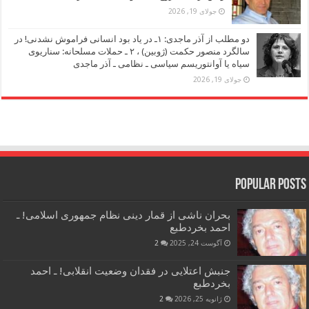
جولای 19, 2026
دو مطلب از آذر ماجدی: ۱ـ در یاد بود انسانی فراموش نشدنی! در
سالگرد منصور حکمت (ژوبین) ، ۲ ـ حملات مسلحانه: سناریوی
سیاه یا آوانتوریسم سیاسی ـ نظامی ـ آذر ماجدی
جولای 19, 2026
Popular Posts
بحران ناشی از قمار دینی نظام جمهوری اسلامی! ـ
احمد بخردطبع
آگوست 24, 2025
2
جنبش اعتلایی در فقدان وضعیت انقلابی! ـ احمد
بخردطبع
ژانویه 25, 2026
2