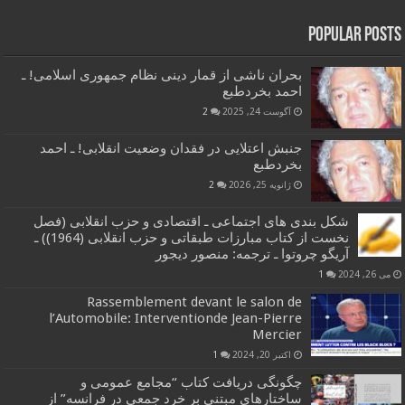
Popular Posts
بحران ناشی از قمار دینی نظام جمهوری اسلامی! ـ
احمد بخردطبع
آگوست 24, 2025
2
جنبش اعتلایی در فقدان وضعیت انقلابی! ـ احمد
بخردطبع
ژانویه 25, 2026
2
شکل بندی های اجتماعی ـ اقتصادی و حزب انقلابی (فصل
نخست از کتاب مبارزات طبقاتی و حزب انقلابی (1964)) ـ
آریگو چروتوا ـ ترجمه: منصور دیجور
می 26, 2024
1
Rassemblement devant le salon de
l’Automobile: Interventionde Jean-Pierre
Mercier
اکتبر 20, 2024
1
چگونگی دریافت کتاب “مجامع عمومی و
ساختارهای مبتنی بر خرد جمعی در فرانسه” از