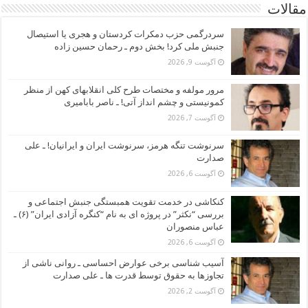
مقالات
سردرگمی حزب دمکرات کردستان و هجری یا استیصال
جنبش ملی کرد! بخش دوم ـ رحمان حسین زاده
آگوست 9, 2026
مرور مولفه و مختصات طرح کلی انقلابهای کهن از منظر
کمونیستی و چشم انداز آتی! ـ ناصر بابامیری
آگوست 7, 2026
سرنوشت تنگه هرمز، سرنوشت ایران و ایرانیان! ـ علی
صدارت
آگوست 6, 2026
کنکاشی در خدمت تقویت همبستگی جنبش اجتماعی و
بررسی “نکثر” در پروژه ای به نام “کنگره آزادی ایران” (۶) ـ
عباس منصوران
آگوست 6, 2026
آسیب شناسی برخی عوارض احساسی ـ روانی ناشی از
تجاوزها به حقوق توسط قدرت ها ـ علی صدارت
آگوست 2, 2026