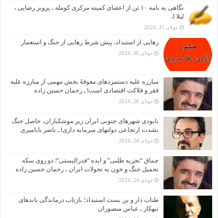
نگاهی به نامه ۱۰ تن از اعضای کمیته مرکزی کومله ـ پرویز رضایی ،
لیلا ا.
جولای 31, 2026
رهایی از استبداد، پیش شرط رهایی از جنگ و استعمار
جولای 30, 2026
مبارزه علیه دستمزدهای معوقهُ بخش مهمی از مبارزه علیه
فقر و فلاکت اقتصادی است! ـ رحمان حسین زاده
جولای 28, 2026
نابودی شهرهای جنوبی ایران زیر موشکباران، حاصل جنگ
بشدت ارتجاعی دولتهای سرمایه داری! ـ ناصر بابامیری
جولای 26, 2026
چماق “تجزیه طلبی” و ایده “فدرالیستی”: دو روی سکه
تحمیل جنگ و خون به تحولات ایران ـ رحمان حسین زاده
جولای 26, 2026
طناب دار و بن بست استبداد؛ بازتاب درماندگی باندهای
تبهکار ـ عباس منصوران