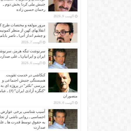
جنبش ملی کرد! بخش دوم ـ
رحمان حسین زاده
آگوست 9, 2026
مرور مولفه و مختصات طرح ک
انقلابهای کهن از منظر کمونی
و چشم انداز آتی! ـ ناصر بابام
آگوست 7, 2026
سرنوشت تنگه هرمز، سرنو
ایران و ایرانیان! ـ علی صدار
آگوست 6, 2026
کنکاشی در خدمت تقویت
همبستگی جنبش اجتماعی و
بررسی “نکثر” در پروژه ای به 
“کنگره آزادی ایران” (۶)
منصوران
آگوست 6, 2026
آسیب شناسی برخی عوارض
احساسی ـ روانی ناشی از تجا
به حقوق توسط قدرت ها ـ عل
صدارت