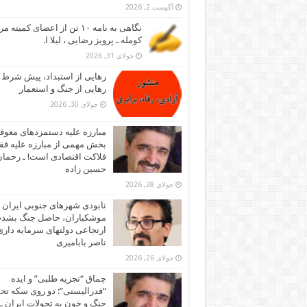
آگوست 2, 2026
نگاهی به نامه ۱۰ تن از اعضای کمیته
کومله ـ پرویز رضایی ، لیلا ا.
جولای 31, 2026
رهایی از استبداد، پیش شرط
رهایی از جنگ و استعمار
جولای 30, 2026
مبارزه علیه دستمزدهای معوقه
بخش مهمی از مبارزه علیه فقر
فلاکت اقتصادی است! ـ رحما
حسین زاده
جولای 28, 2026
نابودی شهرهای جنوبی ایران ز
موشکباران، حاصل جنگ بشد
ارتجاعی دولتهای سرمایه داری!
ناصر بابامیری
جولای 26, 2026
چماق “تجزیه طلبی” و ایده
“فدرالیستی”: دو روی سکه تح
جنگ و خون به تحولات ایران ـ