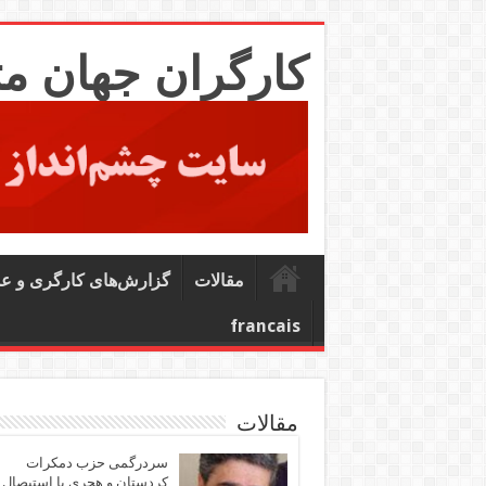
کارگران جهان م
مقالات
گزارش‌های کارگری و ع
francais
مقالات
سردرگمی حزب دمکرات
کردستان و هجری یا استیصال