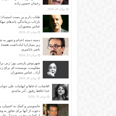
رحمان حسین زاده
جولای 26, 2026
طناب دار و بن بست استبداد؛
بازتاب درماندگی باندهای تبهکا
عباس منصوران
جولای 25, 2026
دسته دسته اعدام و شهر به ش
زیر بمباران! (یادداشت هفته) ـ
ناصر بابامیری
جولای 23, 2026
شهرنوش پارسی پور؛ زنی برا
مقاومت، نویسنده ای برای زن
آزاد ـ عباس منصوران
جولای 20, 2026
افاضات، ادعاها و اتهامات علی جوادی
خدا حافظ رفیق ـ آذر ماجدی
جولای 19, 2026
جاسوسی و کمک به اجنبیان، و
دعوت از آنها برای تجاوز به و
از کجا شروع می شود؟ ـ علی