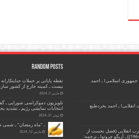
Random Posts
 جمهوری اسلامی! ـ احمد
نقطه پایانی بر حملات جنایتکارا
نیست ـ کمیته خارج از کشور سازما
مارس 3, 2024
تلویزیون دموکراسی شورایی ـ گفتگ
انقلابی! ـ احمد بخردطبع
انتخابات نمایشی رژیم ـ تشدید ب
ژوئن 21, 2024
ـ “ماه رمضان” ـ شمی ص
زب انقلابی (فصل نخست از
مارس 12, 2024
کتاب مبارزات طبقاتی و حزب انقلابی (1964)) ـ آریگو چروتوا ـ ترجمه: