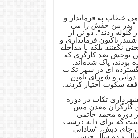
می خطاب به فرماندار و
“پدر من حقش را می
گلوله زدند”. دو تن از
تند. تاکنون فرمانداری و
ی نگفتند بلکه با مداخله
این توحش ضد کارگری که
ودند، پاک شده‌اند.
 گسترده ای در شهر تکاب
 دولتی و شورای تامین
قعه سکوت اختیار کردند.
 شهرداری تکاب در دوره
ن کارگران معدن مس
 آباد در چهار بهمن سال ١٣٨٢ در دوره محمد خاتمی
ست که برای دانه درشت
یارد تومانی چای دبش، “ساداتی
کسال و دو سال حبس