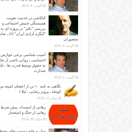
آگوست 6, 2026
کنکاشی در خدمت تقویت
همبستگی جنبش اجتماعی و
بررسی “نکثر” در پروژه ای به 
“کنگره آزادی ایران” (۶)
منصوران
آگوست 6, 2026
آسیب شناسی برخی عوارض
احساسی ـ روانی ناشی از تجا
به حقوق توسط قدرت ها ـ عل
صدارت
آگوست 2, 2026
نگاهی به نامه ۱۰ تن از اعضای کمیته
کومله ـ پرویز رضایی ، لیلا ا.
جولای 31, 2026
رهایی از استبداد، پیش شرط
رهایی از جنگ و استعمار
جولای 30, 2026
مبارزه علیه دستمزدهای معوقه