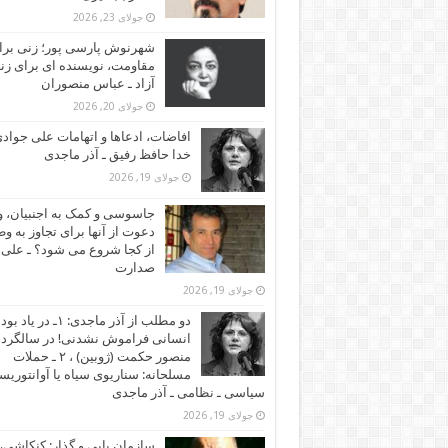
جولای 23, 2026
شهرنوش پارسی پور؛ زنی برا
مقاومت، نویسنده ای برای زن
آزاد ـ عباس منصوران
جولای 20, 2026
افاضات، ادعاها و اتهامات علی جوادی
خدا حافظ رفیق ـ آذر ماجدی
جولای 19, 2026
جاسوسی و کمک به اجنبیان، و
دعوت از آنها برای تجاوز به و
از کجا شروع می شود؟ ـ علی
صدارت
جولای 19, 2026
دو مطلب از آذر ماجدی: ۱ـ در یاد بود
انسانی فراموش نشدنی! در سالگرد
منصور حکمت (ژوبین) ، ۲ ـ حملات
مسلحانه: سناریوی سیاه یا آوانتوریس
سیاسی ـ نظامی ـ آذر ماجدی
جولای 19, 2026
سازمان یابی و گذار: کنکاشی، 