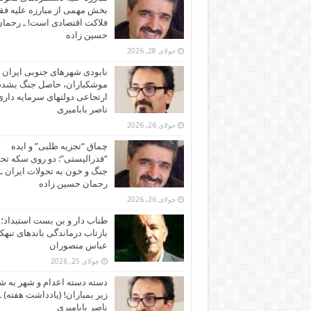
بخش مهمی از مبارزه علیه فقر
فلاکت اقتصادی است! ـ رحما
حسین زاده
جولای 28, 2026
نابودی شهرهای جنوبی ایران ز
موشکباران، حاصل جنگ بشد
ارتجاعی دولتهای سرمایه داری!
ناصر بابامیری
جولای 26, 2026
چماق “تجزیه طلبی” و ایده
“فدرالیستی”: دو روی سکه تح
جنگ و خون به تحولات ایران ـ
رحمان حسین زاده
جولای 26, 2026
طناب دار و بن بست استبداد؛
بازتاب درماندگی باندهای تبهکا
عباس منصوران
جولای 25, 2026
دسته دسته اعدام و شهر به ش
زیر بمباران! (یادداشت هفته) ـ
ناصر بابامیری