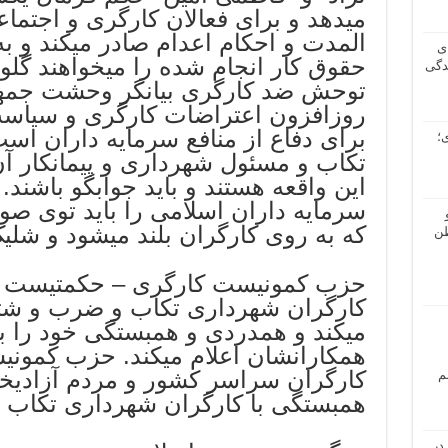
میدهد و برای فعالان کارگری و اجتم
المدت و احکام اعدام صادر میکند و ب
ی
حقوق کار انجام شده را میخواهند گلول
دگی
توحش ضد کارگری بیانگر وحشت جمهو
روزافزون اعتراضات کارگری و سیاس
برای دفاع از منافع سرمایه داران ا
؛
تکاب و مسئول شهرداری و پیمانکار آن
این واقعه هستند و باید جوابگو باشند
سرمایه داران اسلامی را باید توی صو
که به روی کارگران بلند میشود و شلی
طن
حزب کمونیست کارگری – حکمتیست 
کارگران شهرداری تکاب و ضرب و شتم 
میکند و همدردی و همبستگی خود را با 
همکارانشان اعلام میکند. حزب کمون
کارگران سراسر کشور و مردم آزادیخو
م
همبستگی با کارگران شهرداری تکاب ف
در