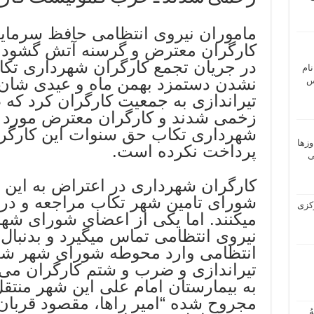
ماموران نیروی انتظامی حافظ سرمایه
در جریان تجمع کارگران شهرداری تکا
نام
نشدن دستمزد بهمن ماه و عیدی شان، 
 ـ عباس
زخمی شدند و کارگران معترض مورد ض
وزها
پرداخت نکرده است.
ی
کارگران شهرداری در اعتراض به این و
شورای تامین شهر تکاب مراجعه و در 
 مرکزی
میکنند. اما یکی از اعضای شورای شهر
نیروی انتظامی تماس میگیرد و بدنبال
انتظامی وارد محوطه شورای شهر شدن
تیراندازی و ضرب و شتم کارگران می 
به بیمارستان امام علی این شهر منتق
مجروح شده “امیر راها، مقصود قربان 
ُ