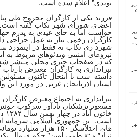
نویدی” اعلام شده است.
 و
ن
فرزند یکی از کارگران مجروح طی پیا
اعضای شورای شهر تکاب گفته است: 
خواست اما به جای عیدی به پدرم چهار 
یر
ت
کارگران زخمی نیاز به عمل جراحی داش
 ـ
شهرداری تکاب نه فقط در اینمورد سخن
نیروهای امنیتی ویدئوهای مربوط به 
که در صفحات خبری محلی منتشر شده ب
تیراندازی به کارگران معترض بازتاب
میل
داشته است با اینحال تاکنون مسئولین
استان آذربایجان غربی در مورد این وا
تیراندازی به اجتماع معترض کارگران
ر ـ
مسعود پزشکیان یادآور سرکوب خونی
خاتون
است. این جمهوری اسلامی سرمایه ا
هر
های اختلاسگر ۱۵۰ هزار میل
نژاد” و “فاطمی امین” حکم فرمال ی