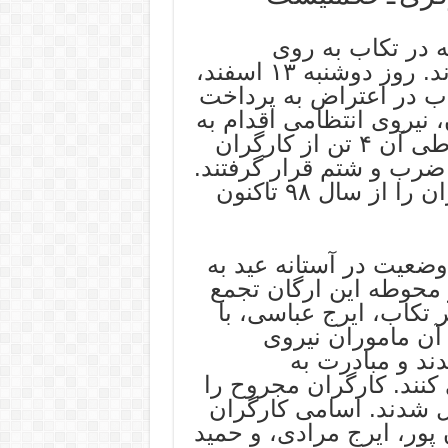
 در تکاب به روی
کارگران معترض و گرسنه آتش گشودند. روز دوشنبه ۱۳ اسفند،
ب در اعتراض به پرداخت
نیروی انتظامی اقدام به
تیراندازی به جمعیت کارگران کرد که طی آن ۴ تن از کارگران
رب و شتم قرار گرفتند.
شهرداری تکاب حق سنوات این کارگران را از سال ۹۸ تاکنون
ضعیت در آستانه عید به
محوطه این ارگان تجمع
 تکاب، ایرج عباسی، با
 آن ماموران نیروی
د و مبادرت به
کنند. کارگران مجروح را
ل شدند. اسامی کارگران
پور، ایرج مرادی، و حمید