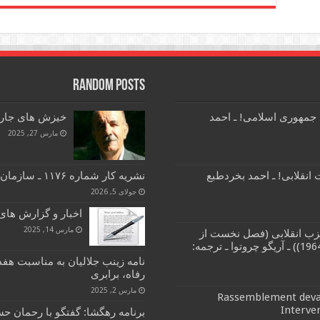
Random Posts
 جمهوری اسلامی! ـ احمد
خیزش های جاری 
مارس 27, 2025
انقلابی! ـ احمد بخردطبع
نشریه کار شماره ۱۱۷۶ ـ سازمان فدائیان (اقلیت)
جولای 5, 2026
اخبار و گزارش های کارگری 22 و
مارس 14, 2025
زب انقلابی (فصل نخست از
کتاب مبارزات طبقاتی و حزب انقلابی (1964)) ـ آریگو چروتوا ـ ترجمه:
نامه زینب جلالیان به مناسبت هف
رفاه، برابری
مارس 2, 2025
Rassemblement devan
Interve
برنامه رهگشا: گفتگو با رحمان 