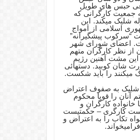
اعی حبس های طویل
ه جمعیت کارگرانی که
ه شلیک میکند. این
ری اسلامی از امواج
ت “سرکوب پیشگیرانه”
ست. اعضای شورای شهر
 از نظر کارگران متهم
. این مشت آهنین رژیم
رت شان کوبید. دستهائی
ک میکنند را باید شکست.
شلیک به صفوف اعتراض
آنان را قویا محکوم
خانواده کارگران و
یست کارگری – حکمتیست
اه تکاب را به اعتراض و
رامیخواند.