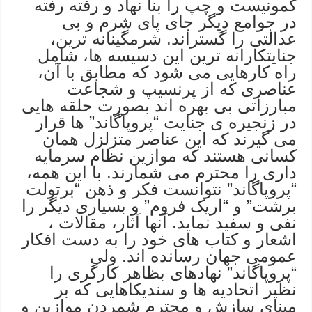
کمونیست و چپ را بنا نهاد و رفته رفته
در جوامع دیگر جای پای شرم و بی
عدالتی را گستراند. شرمگینانه ترین،
جنایتکارانه ترین این دسیسه ها، شامل
راه کارهایی می شود که مطابق با آن،
عناصری که از پرنسیپ و شجاعت
مبارزاتی بی بهره اند بصورت حلقه هایی
در زنجیره ی جنایت “پروپاگاند” ها قرار
می گیرند که این عناصر متزلزل همان
کسانی هستند که موازین نظام سرمایه
داری را محترم می شمارند. با این همه،
“پروپاگاند” نتوانست فکر و ذهن “برتولت
برشت” و “اریک فروم” و بسیاری دیگر را
نفی و سفید نماید. آنها آثار، مقالات ،
اشعار و کتاب های خود را به دست افکار
عمومی جهان رسانده اند. ولی
“پروپاگاند” نهادهای بظاهر کارگری را
نظیر اتحادیه ها و سندیکاهایی که بر
مبنای سازش و محترم شمردن موازین و