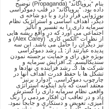
بنام “پروپاگاند” (Propaganda) توضیح
داده بود. “پروپاگاند” در قلب دموکراسی
بورژوایی قرار دارد و با دو شاخه ی
دیگر، اهداف اساسی و استراتژیک نظام
سرمایه داری را به تفسیر و آنالیز
اجتماعی می آورد که در واقع ریشه هایی
از نظرات “الکس کاری” (Alex Carey) و
نیز دیگران را حامل می باشد. این سه
پدیده عبارتند از: 1ـ رشد دموکراسی
بویژه حق رای و حمایت برجسته نمودن
سندیکالیسم. 2ـ افزایش سرمایه و
شرکت ها. 3ـ رشد فزاینده ی نهادها و
تشکل ها با حفظ قدرت اهداف آنها در
چارچوب دموکراسی. “ادوارد برنیز”
معتقد است که باید اینگونه استراتژی
واقعی نظام سرمایه داری را گسترش
داد و در تعاقب آن افکار مردمی را رنگ
آمیزی، تعویض و دستکاری و جابجا نمود.
ایده های “ادوارد برنیز” را می توان دو