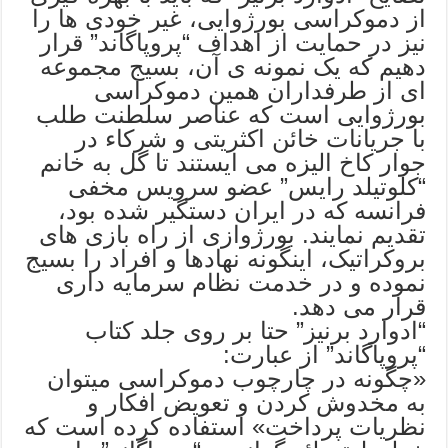
از دموکراسی بورژوایی، غیر خودی ها را
نیز در حمایت از اهداف “پروپاگاند” قرار
دهیم که یک نمونه ی آن، بسیج مجموعه
ای از طرفداران همین دموکراسی
بورژوایی است که عناصر سلطنت طلب
با جریانات خائن اکثریتی و شرکاء در
جوار کاخ الیزه می ایستند تا گل به خانم
“کلوتیلد رایس” عضو سرویس مخفی
فرانسه که در ایران دستگیر شده بود،
تقدیم نمایند. بورژوازی از راه بازی های
بروکراتیک، اینگونه نهادها و افراد را بسیج
نموده و در خدمت نظام سرمایه داری
قرار می دهد.
“ادوارد برنیز” حتا بر روی جلد کتاب
“پروپاگاند” از عبارت:
«چگونه در چارچوب دموکراسی میتوان
به مخدوش کردن و تعویض افکار و
نظریات پرداخت» استفاده کرده است که