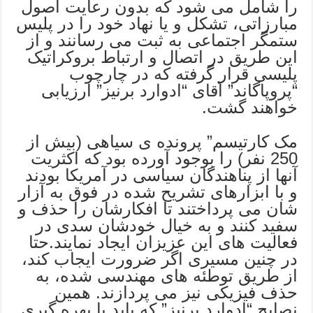
را شامل می شود که بدون رعایت اصول
مبارزاتی، تشکل و یا نهاد خود را در پلیس
ستمگر اجتماعی به ثبت می رسانند و از
این طریق در اتصال و ارتباط بروکراتیک
پلیسی قرار گرفته که در چارچوب
“پروپاگاند” آقای “ادوارد برنیز” ارزیابی
خواهند گشت.
مک کارتیسم” پرونده ی سیاهی (بیش از
250 نفر) را بوجود آورده بود که اکثریت
آنها از پناهندگان سیاسی در آمریکا بودند
و با ابزارهای تشریح شده در فوق به آزار
شان می پرداختند تا افکارشان را حذف و
سفید کنند و به خیال خودشان سدی در
فعالیت های این عزیزان ایجاد نمایند.حتا
در چنین مسیری اگر ضرورت ایجاب کند،
از طریق توطئه های مهندسی شده، به
حذف فیزیکی نیز می پردازند. همین
نصایح “ادوارد برنیز” که باید با بهره گیری