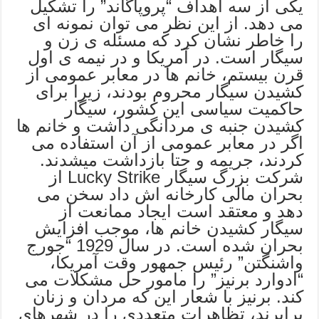
یکی از سه اهداف “پروپاگاند” را تشکیل
می دهد. از این نظر می توان نمونه ای
را خاطر نشان کرد که مسئله ی زن و
سیگار است. در آمریکا و در نیمه ی اول
قرن بیستم، خانم ها در معابر عمومی از
کشیدن سیگار محروم بودند، زیرا برای
حاکمیت سیاسی این کشور، سیگار
کشیدن جنبه ی مردانگی داشت و خانم ها
اگر در معابر عمومی از آن استفاده می
کردند، جریمه و حتا بازداشت میشدند.
شرکت بزرگ سیگار Lucky Strike از
بحران مالی کارخانه اش داد سخن می
دهد و معتقد است ایجاد ممانعت از
سیگار کشیدن خانم ها، موجب افزایش
بحران شده است. در سال 1929 “جورج
واشنگتن” رئیس جمهور وقت آمریکا،
“ادوارد برنیز” را مامور حل مشکلات می
کند. برنیز با شعار این که مردان و زنان
برابرند، تظاهرات متعددی را در شهرهای