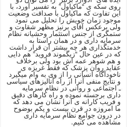
روی سکه ی “ماکیاول” به تفسیر آورد، با
این تفاوت که ماکیاول با صداقت وضعیت
موجود زمان خویش را تحلیل می نمود
ولی برعکس آقای برنیز مظهر شقاوت و
ستمگری از جنس استثمار وحشیانه نظام
سرمایه داری و در همان راستا به
خدمتگذاری هر چه بیشتر آن قرار داشت
که در عین حال “زیگموند فروید” هم دایی
و هم شوهر عمه اش بود ولی برخلاف
عقاید روان پزشک که فقط غریزه ی
ناخودآگاه انسانی را از وی به وام میگیرد
و نتایج منفی آنرا از راه آنالیزهای سیاسی
ـ اجتماعی و روانی در نظام سرمایه
داری برجسته نموده و راه کارهای دقیق
و فریب کارانه ی آنرا نشان می دهد که
ما امروزه در قرن بیست و یکم بوضوح
در درون جوامع نظام سرمایه داری
مشاهده می کنیم.