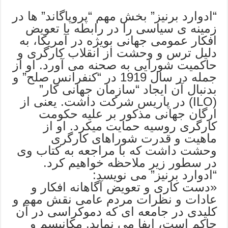
“ادوارد برنیز” بخش مهم “پروپاگاند” ها در
زمینه ی سیاسی را در رابطه با تعویض
افکار عمومی جهانی بویژه در آمریکا، به
دلیل ترس و وحشت از انقلاب کارگری و
حاکمیت شورایی به صحنه می آورد. او از
جمله در سال 1919 در “کنفرانس صلح” و
بدنبال آن ایجاد “سازمان جهانی کار”
(ILO) در پاریس شرکت داشت. یعنی از
ارگان جهانی مذکور بر علیه حکومت
کارگری روسیه حمایت میکرد. او از
ماهیت و قدرت شوراهای کارگری
وحشت داشت که با مراجعه به کتاب وی
در سطور زیر ملاحظه خواهیم کرد.
“ادوارد برنیز” می نویسد:
«دست کاری و تعویض آگاهانه افکار و
عادات و نظرات مردم عامی نقش مهم و
کلیدی در جامعه ای که دموکراسی در آن
حاکم است، ایفا می نماید. مکانیسم و