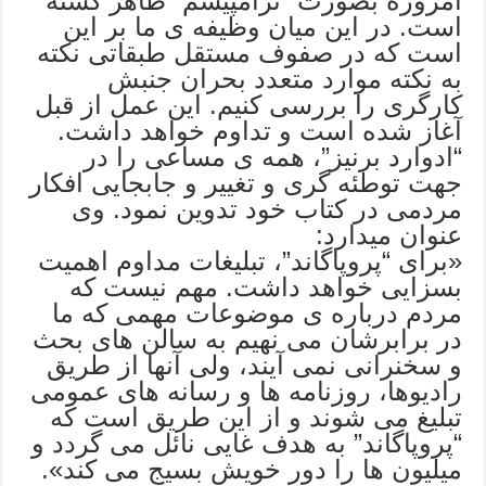
امروزه بصورت “ترامپیسم” ظاهر گشته
است. در این میان وظیفه ی ما بر این
است که در صفوف مستقل طبقاتی نکته
به نکته موارد متعدد بحران جنبش
کارگری را بررسی کنیم. این عمل از قبل
آغاز شده است و تداوم خواهد داشت.
“ادوارد برنیز”، همه ی مساعی را در
جهت توطئه گری و تغییر و جابجایی افکار
مردمی در کتاب خود تدوین نمود. وی
عنوان میدارد:
«برای “پروپاگاند”، تبلیغات مداوم اهمیت
بسزایی خواهد داشت. مهم نیست که
مردم درباره ی موضوعات مهمی که ما
در برابرشان می نهیم به سالن های بحث
و سخنرانی نمی آیند، ولی آنها از طریق
رادیوها، روزنامه ها و رسانه های عمومی
تبلیغ می شوند و از این طریق است که
“پروپاگاند” به هدف غایی نائل می گردد و
میلیون ها را دور خویش بسیج می کند».