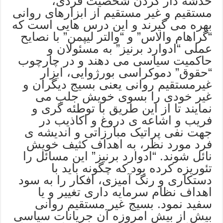
خدشه دار کردن شخصیت فردی،
مستقیم و غیر مستقیم از ابزارهای روانی
بهره می گیرند و این درس هایی است که
“گراهام والاس” و “والتر لیپمن” با نصایح
عملی “ادوارد برنیز” به مسئولان و
حاکمیت سیاسی می دهند و در چارچوب
“حقوق” دموکراسی بورژوایی، ابزار
غیرمستقیم روانی یعنی بسیج دیگران و
غیر خودی را بسوی خویش جلب می
نمایند تا از این طریق با توطئه گری و
فریب و اشاعه ی دروغ و اکاذیب در
جهت نفی پراتیک مبارزاتی و اندیشه ی
فرد مورد نظر، به اهداف کثیف خویش
نائل شوند. “ادوارد برنیز” این مسائل را
تئوریزه کرده بود که چگونه باید با
دستکاری و رنگ آمیزی، افکار را به سود
اهداف نظام سرمایه داری تغییر و یا
سفید نمود. بسیج غیر مستقیم روانی
بیش از بیش امروزه آن جریانات سیاسی