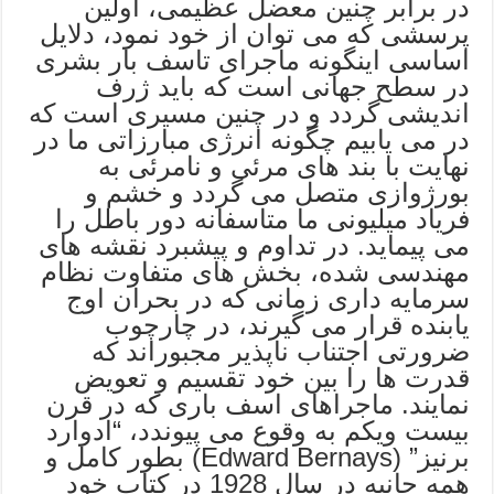
در برابر چنین معضل عظیمی، اولین
پرسشی که می توان از خود نمود، دلایل
اساسی اینگونه ماجرای تاسف بار بشری
در سطح جهانی است که باید ژرف
اندیشی گردد و در چنین مسیری است که
در می یابیم چگونه انرژی مبارزاتی ما در
نهایت با بند های مرئی و نامرئی به
بورژوازی متصل می گردد و خشم و
فریاد میلیونی ما متاسفانه دور باطل را
می پیماید. در تداوم و پیشبرد نقشه های
مهندسی شده، بخش های متفاوت نظام
سرمایه داری زمانی که در بحران اوج
یابنده قرار می گیرند، در چارچوب
ضرورتی اجتناب ناپذیر مجبوراند که
قدرت ها را بین خود تقسیم و تعویض
نمایند. ماجراهای اسف باری که در قرن
بیست ویکم به وقوع می پیوندد، “ادوارد
برنیز” (Edward Bernays) بطور کامل و
همه جانبه در سال 1928 در کتاب خود