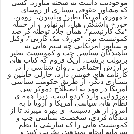
موجودیت داشت به صحنه میآورد. کسی
که مشاور حقوقی بسیاری از روسای
جمهوری آمریکا نظیر؛ ویلسون، ترومن،
جورج واشنگتن هیل، آیزنهاور و از جمله
“مک کارتیسم”، همان جلاد توطئه گر ضد
کمونیست بود. “جوزف مک کارتی”، وکیل
و سناتور آمریکایی چه ستم هایی به
پناهندگان سیاسی چپ و کمونیست نظیر
برتولت برشت، اریک فروم که کتاب های
پرارزش اجتماعی ـ روان شناسی را در
کارنامه های خویش دارد، چارلی چاپلین و
بسیاری دیگر، از طریق حکومت سیاسی
آمریکا در مهد به اصطلاح دموکراسی
بورژوایی وارد کرده است، زیرا همه ی
نظام های سیاسی آمریکا و اروپا تا به
امروز از هر دسیسه ای بهره میبرند تا از
دیدگاه فردی، شخصیت سیاسی چپ و
کمونیست هایی را که سازشی با نظم
سرمایه انجام نمیدهند، تخریب کنند و