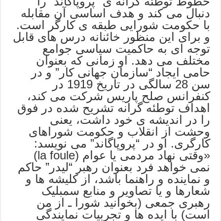
خطوط توطئه گرانه ی “پروپاگاند” را
دنبال می کند و هدف اساسی آن مقابله
با حکومت شورایی طبقه ی کارگر است.
و برای این منظور خائنانه درس های قابل
توجه ای به حاکمیت سیاسی جوامع
مختلف می دهد. او زمانی که بعنوان
حامی ایجاد “سازمان جهانی کار” و در
سن 28 سالگی در تاریخ 1919 در
کنفرانس صلح پاریس شرکت می کند،
اهداف توطئه گرانه تشریح شده در فوق
را در اندیشه ی خود داشت، یعنی
وحشت از انقلاب و حکومت شوراهای
کارگری. او در “پروپاگاند” می نویسد:
«وقتی نهاد مردمی یا عوام (la foule)
نمی خواهد فرد بعنوان رهبر “لیدر” حاکم
و نماینده و راهنما باشد، از کلیشه ها و
شعارها و یا تصاویر و منابع سمبلیک
رهبری جمعی (بخوانید شورا ـ از من
است) با ایده ها و تجربیات نمایندگی