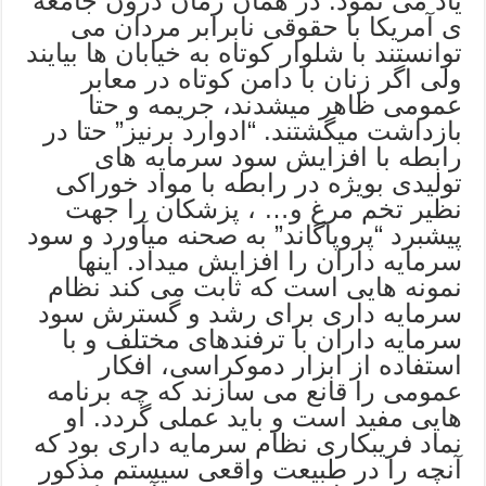
یاد می نمود. در همان زمان درون جامعه
ی آمریکا با حقوقی نابرابر مردان می
توانستند با شلوار کوتاه به خیابان ها بیایند
ولی اگر زنان با دامن کوتاه در معابر
عمومی ظاهر میشدند، جریمه و حتا
بازداشت میگشتند. “ادوارد برنیز” حتا در
رابطه با افزایش سود سرمایه های
تولیدی بویژه در رابطه با مواد خوراکی
نظیر تخم مرغ و… ، پزشکان را جهت
پیشبرد “پروپاگاند” به صحنه میآورد و سود
سرمایه داران را افزایش میداد. اینها
نمونه هایی است که ثابت می کند نظام
سرمایه داری برای رشد و گسترش سود
سرمایه داران با ترفندهای مختلف و با
استفاده از ابزار دموکراسی، افکار
عمومی را قانع می سازند که چه برنامه
هایی مفید است و باید عملی گردد. او
نماد فریبکاری نظام سرمایه داری بود که
آنچه را در طبیعت واقعی سیستم مذکور