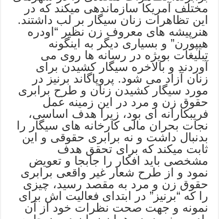
مختلف آمریکا سازماندهی میکند که در
این تظاهرات زنان سیگار بر لب داشتند.
هنرپیشه های معروف زن نظیر “اودره
هیپورن” و بسیاری دیگر به اینگونه
تبلیغات بویژه در رسانه ها روی می
آوردند و بالاخره سیگار کشیدن برای
زنان آزاد می شود. پروپاگاند برنیز در
مورد سیگار کشیدن زنان و طرح برابری
حقوق زن و مرد در این زمینه عمل
فریبکارانه ای بود، زیرا هدف اساسی،
نجات بحران مالی کارخانه های سیگار را
بدنبال داشت و نه برابری حقوقی و این
ثابت میکند که برای تحقق هدف
مشخصی باید افکار را جابجا و تعویض
نمود و از طرح شعار غیر واقعی برابری
حقوق زن و مرد به مقصد رسید، چیزی
را که “برنیز” در ابتدای فعالیت اش برای
نمونه و جهت صحت نظرات خود از آن