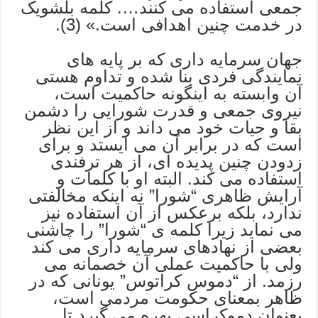
جمعی استفاده می کنند…. کلمه بلشویک
در خدمت چنین اهدافی است.» (3).
جهان سرمایه داری که بر پایه های
نمایندگی فردی بنا شده و تداوم هستی
آن وابسته به اینگونه حاکمیت است،
نیروی جمعی و قدرت شورایی را دشمن
بقا و حیات خود می داند و از این نظر
است که در برابر آن می ایستد و برای
زدودن چنین پدیده ای، از هر ترفندی
استفاده می کند. البته او با کلمات و
آرایش ظاهری “شورا” نه اینکه مخالفتی
ندارد، بلکه برعکس از آن استفاده نیز
می نماید زیرا کلمه ی “شورا” را چاشنی
بعضی از نهادهای سرمایه داری می کند
ولی با حاکمیت عملی آن خصمانه می
رزمد. از “دموس کراتوس” یونانی که در
ظاهر بمعنای حکومت مردمی است،
بعنوان دموکراسی بهره می گیرد تا