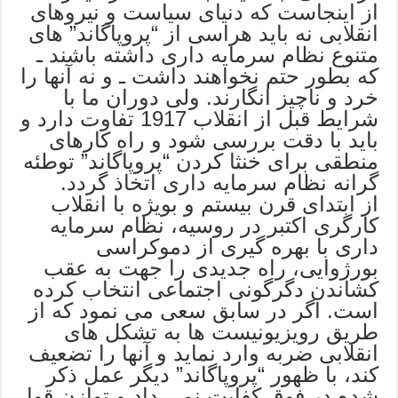
از اینجاست که دنیای سیاست و نیروهای
انقلابی نه باید هراسی از “پروپاگاند” های
متنوع نظام سرمایه داری داشته باشند ـ
که بطور حتم نخواهند داشت ـ و نه آنها را
خرد و ناچیز انگارند. ولی دوران ما با
شرایط قبل از انقلاب 1917 تفاوت دارد و
باید با دقت بررسی شود و راه کارهای
منطقی برای خنثا کردن “پروپاگاند” توطئه
گرانه نظام سرمایه داری اتخاذ گردد.
از ابتدای قرن بیستم و بویژه با انقلاب
کارگری اکتبر در روسیه، نظام سرمایه
داری با بهره گیری از دموکراسی
بورژوایی، راه جدیدی را جهت به عقب
کشاندن دگرگونی اجتماعی انتخاب کرده
است. اگر در سابق سعی می نمود که از
طریق رویزیونیست ها به تشکل های
انقلابی ضربه وارد نماید و آنها را تضعیف
کند، با ظهور “پروپاگاند” دیگر عمل ذکر
شده در فوق کفایت نمی داد و توازن قوا