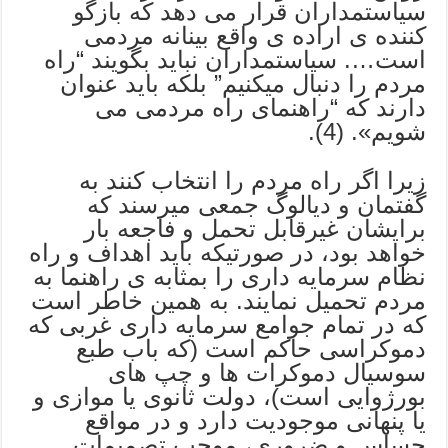
سیاستمداران قرار می دهد که بازگو
کننده ی اراده ی واقع بینانه مردمی
است…. سیاستمداران نباید بگویند “راه
مردم را دنبال میکنیم” بلکه باید عنوان
دارند که “راهنمای راه مردمی می
شویم». (4).
زیرا اگر راه مردم را انتخاب کنند به
گفتمان و دیالوگ جمعی میرسند که
برایشان غیرقابل تحمل و فاجعه بار
خواهد بود، در صورتیکه باید اهداف و راه
نظام سرمایه داری را بمثابه ی راهنما به
مردم تحمیل نمایند. به همین خاطر است
که در تمام جوامع سرمایه داری غربی که
دموکراسی حاکم است (که باب طبع
سوسیال دموکرات ها و چپ های
بورژوایی است)، دولت ثانوی یا موازی و
یا پنهانی موجودیت دارد و در مواقع
حساس و ضروری، موجب تصمیمات