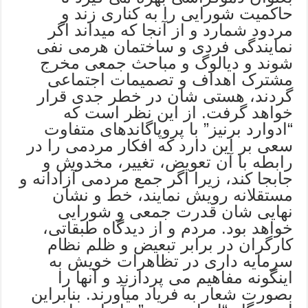
حاکمیت شورایی را به کناری زند و
مردود شمارد و از آنجا که میداند اگر
نمایندگی فردی و ساختمان هرمی نفی
شوند و دیالوگ و مباحث جمعی مخرج
مشترک اهداف و تصمیمات اجتماعی
گردند، هستی شان در خطر جدی قرار
خواهد گرفت. از این نظر است که
“ادوارد برنیز” با پروپاگاندهای متفاوت
سعی بر این دارد که افکار مردمی را در
رابطه با آن تعویض، تغییر، مخدوش و
جابجا کند، زیرا اگر جمع مردمی آزادانه و
مستقلانه رویش نمایند، خط و نشان
نهایی شان قدرت جمعی و شورایی
خواهد بود. مردم و از دیدگاه طبقاتی،
کارگران در برابر تبعیض و ظلم نظام
سرمایه داری در تظاهرات خویش به
اینگونه مفاهیم می پردازند و آنها را
بصورت شعار به فریاد میآورند. بنابراین