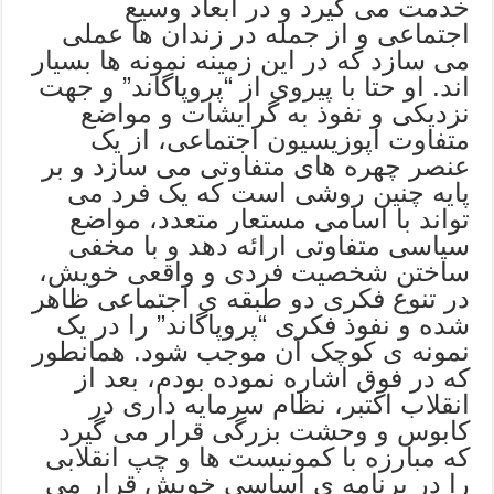
خدمت می گیرد و در ابعاد وسیع
اجتماعی و از جمله در زندان ها عملی
می سازد که در این زمینه نمونه ها بسیار
اند. او حتا با پیروی از “پروپاگاند” و جهت
نزدیکی و نفوذ به گرایشات و مواضع
متفاوت اپوزیسیون اجتماعی، از یک
عنصر چهره های متفاوتی می سازد و بر
پایه چنین روشی است که یک فرد می
تواند با اسامی مستعار متعدد، مواضع
سیاسی متفاوتی ارائه دهد و با مخفی
ساختن شخصیت فردی و واقعی خویش،
در تنوع فکری دو طبقه ی اجتماعی ظاهر
شده و نفوذ فکری “پروپاگاند” را در یک
نمونه ی کوچک آن موجب شود. همانطور
که در فوق اشاره نموده بودم، بعد از
انقلاب اکتبر، نظام سرمایه داری در
کابوس و وحشت بزرگی قرار می گیرد
که مبارزه با کمونیست ها و چپ انقلابی
را در برنامه ی اساسی خویش قرار می