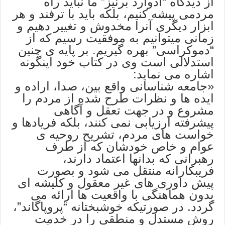
از دیدگاه “ادوارد برنیز” ما نباید راه
مردمی پیشه کنیم، بلکه باید با ترفند و هر
ابزار دیگری آنرا مخدوش و تغییر دهیم و
زمانی میتوانیم به موفقیت رسیم که از
“دموکراسی” بهره گیریم. بر پایه ی چنین
استدلالی است وی در کتاب خود اینگونه
اشاره می نماید:
«جامعه شناسانی واقع بین، صدا، اراده و
ایده ها و نظرات طرح شده از مردم را
مشروع و در جهت تعقل و آگاهی
پیشرفته ارزیابی نمی کنند، بلکه فریادها و
خواست های مردم، تشریح روحیه ی
عوام و خاص خودشان که از طرف
رهبرانی که بدانها اعتماد دارند،
فریبکارانه منتقل می شود و بصورت
پیش داوری های غیر معقول و کلیشه ای
بدون هماهنگی با واقعیت ها ارائه می
گردد. در صورتیکه خوشبختانه “پروپاگاند”،
روش مستدل و منطقی را در خدمت