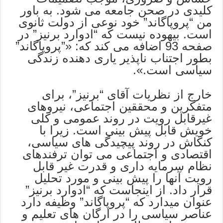
کلیدی در صحن جامعه می شود. به باور
من “پروپاگاند” خود نوعی از دولت ثانوی
است. بیهوده نیست که “ادوارد برنیز” در
صفحه 93 اضافه می کند که: «”پروپاگاند”
بطور اجتناب ناپذیر یاری دهنده زندگی
سیاسی است.».
خارج از نظریات آقای “برنیز”، برای
متفکرین و محققین اجتماعی، نیروهای
غیرقابل رویت در روند عمومی و کلی
خویش قابل پیش بینی است. زیرا با
کنکاش در روند پیچیدگی های سیاسی،
اقتصادی و اجتماعی می توان ترفندهای
نظام سرمایه داری و قدرت غیر قابل
رویت آنها را پیش بینی و مورد تحلیل
قرار داد. از اینجاست که “ادوارد برنیز”
عنوان میدارد که “پروپاگاند” وظیفه دارد
عناصر سیاسی را در ارگان های تعلیم و