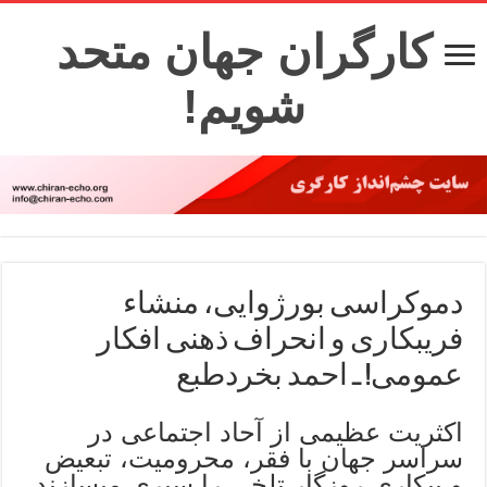
کارگران جهان متحد
شویم!
دموکراسی بورژوایی، منشاء
فریبکاری و انحراف ذهنی افکار
عمومی! ـ احمد بخردطبع
اکثریت عظیمی از آحاد اجتماعی در
سراسر جهان با فقر، محرومیت، تبعیض
و بیکاری روزگار تلخی را سپری میسازند