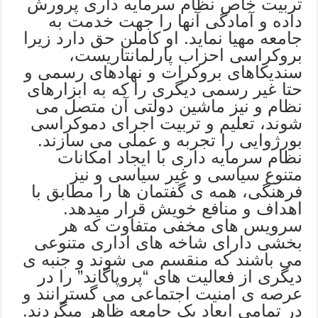
تربیت خاص نظام سرمایه داری پرورش
داده و آمادگی آنها را جهت خدمت به
جامعه مهیا نماید. او کاملن حق دارد زیرا
بروکراسی احزاب پارلمانتاریست،
سندیکاهای بروکرات و نهادهای رسمی و
حتا غیر رسمی دیگری را که به ابزارهای
نظام و نیز ماشین دولتی آن متصل می
شوند، تعلیم و تربیت اجرای دموکراسی
بورژوایی را تجربه و عملی می سازند.
نظام سرمایه داری با ایجاد امکانات
متنوع سیاسی و غیر سیاسی و نیز
فرهنگی، همه ی گفتمان ها را مطابق با
اهداف و منافع خویش قرار میدهد.
سرویس های مخفی متفاوت که هر
بخشی دارای شاخه های اداری متنوعی
می باشند که منقسم می شوند و جنبه ی
دیگری از فعالیت های “پروپاگاند” را در
عرصه ی امنیت اجتماعی می گسترانند و
در تمامی ابعاد یک جامعه ظاهر میگردند.