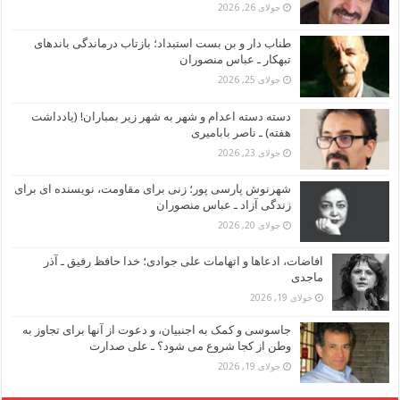
جولای 26, 2026
طناب دار و بن بست استبداد؛ بازتاب درماندگی باندهای
تبهکار ـ عباس منصوران
جولای 25, 2026
دسته دسته اعدام و شهر به شهر زیر بمباران! (یادداشت
هفته) ـ ناصر بابامیری
جولای 23, 2026
شهرنوش پارسی پور؛ زنی برای مقاومت، نویسنده ای برای
زندگی آزاد ـ عباس منصوران
جولای 20, 2026
افاضات، ادعاها و اتهامات علی جوادی؛ خدا حافظ رفیق ـ آذر
ماجدی
جولای 19, 2026
جاسوسی و کمک به اجنبیان، و دعوت از آنها برای تجاوز به
وطن از کجا شروع می شود؟ ـ علی صدارت
جولای 19, 2026