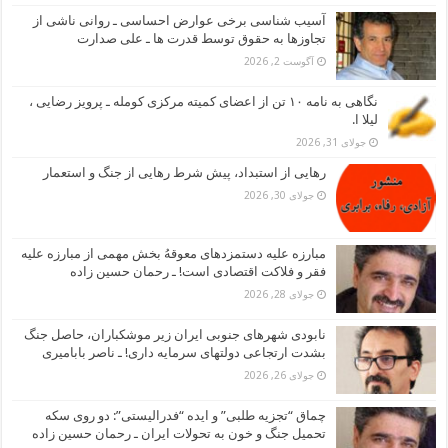
آسیب شناسی برخی عوارض احساسی ـ روانی ناشی از
تجاوزها به حقوق توسط قدرت ها ـ علی صدارت
آگوست 2, 2026
نگاهی به نامه ۱۰ تن از اعضای کمیته مرکزی کومله ـ پرویز رضایی ،
لیلا ا.
جولای 31, 2026
رهایی از استبداد، پیش شرط رهایی از جنگ و استعمار
جولای 30, 2026
مبارزه علیه دستمزدهای معوقهُ بخش مهمی از مبارزه علیه
فقر و فلاکت اقتصادی است! ـ رحمان حسین زاده
جولای 28, 2026
نابودی شهرهای جنوبی ایران زیر موشکباران، حاصل جنگ
بشدت ارتجاعی دولتهای سرمایه داری! ـ ناصر بابامیری
جولای 26, 2026
چماق “تجزیه طلبی” و ایده “فدرالیستی”: دو روی سکه
تحمیل جنگ و خون به تحولات ایران ـ رحمان حسین زاده