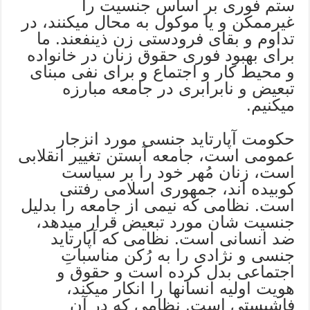
ستم فوری بر اساس جنسیت را
غیرممکن و یا موکول به محال میکنند، در
تداوم و بقای فرودستی زن ذینفعند. ما
برای بهبود فوری حقوق زنان در خانواده
و محیط کار و اجتماع و برای نفی مبنای
تبعیض و نابرابری در جامعه مبارزه
میکنیم.
حکومت آپارتاید جنسی مورد انزجار
عمومی است، جامعه آبستن تغییر انقلابی
است، زنان مُهر خود را بر سیاست
کوبیده اند، جمهوری اسلامی رفتنی
است. نظامی که نیمی از جامعه را بدلیل
جنسیت شان مورد تبعیض قرار میدهد،
ضد انسانی است. نظامی که آپارتاید
جنسی و نژادی را به رُکن مناسباتِ
اجتماعی بدل کرده است و حقوق و
هویت اولیه انسانها را انکار میکند،
فاشیستی است. نظامی که در آن