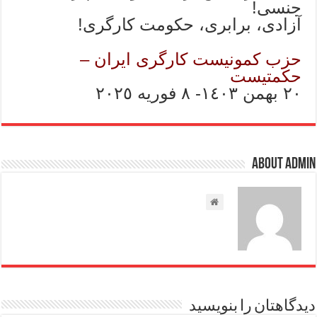
جنسی!
آزادی، برابری، حکومت کارگری!
حزب کمونیست کارگری ایران –
حکمتیست
٢٠ بهمن ١٤٠٣- ٨ فوریه ٢٠٢٥
About admin
دیدگاهتان را بنویسید