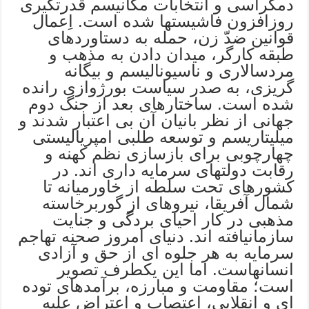
دمکراسی و انتخابات مکانیسم قدرتگیری
روزافزون فاشیستها شده است. اِعمال
قوانین ضدّ زن، حمله به دستاوردهای
طبقه کارگر، میدان دادن به مذهب و
مردسالاری و ناسیونالیسم و بیگانه
گریزی، به صدر سیاست بورژوازی رانده
شده است. ساختارهای بعد از جنگ دوم
جهانی از نظر بانیان آن بی اعتبار شدند و
میلیتاریسم و توسعه طلبی امپریالیستی
چهارچوبی برای بازسازی نظم کهنه و
رقابت دولتهای سرمایه داری اند. در
کشورهای تحت سلطه از خاورمیانه تا
شمال آفریقا، نیروهای از گوربرخاسته
مذهبی در کار احیای بردگی و جنایت
سازمانیافته اند. دنیای امروز صحنه تهاجم
سرمایه به هر جلوه ای از حق و آزادی
انسانهاست. اما این یکطرف تصویر
است؛ مقاومت و مبارزه، برآمدهای توده
ای و انقلابی، اعتصاب و اعتراض علیه