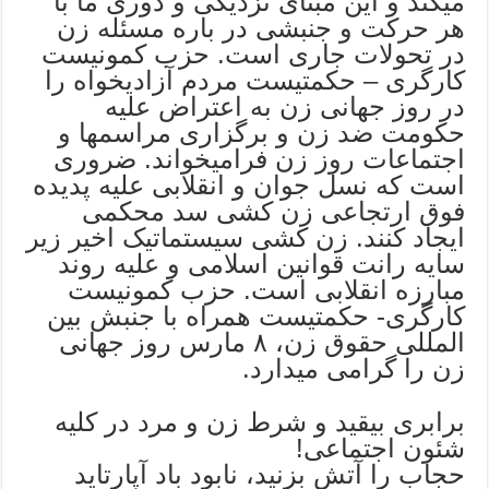
میکند و این مبنای نزدیکی و دوری ما با
هر حرکت و جنبشی در باره مسئله زن
در تحولات جاری است. حزب کمونیست
کارگری – حکمتیست مردم آزادیخواه را
در روز جهانی زن به اعتراض علیه
حکومت ضد زن و برگزاری مراسمها و
اجتماعات روز زن فرامیخواند. ضروری
است که نسل جوان و انقلابی علیه پدیده
فوق ارتجاعی زن کشی سد محکمی
ایجاد کنند. زن کشی سیستماتیک اخیر زیر
سایه رانت قوانین اسلامی و علیه روند
مبارزه انقلابی است. حزب کمونیست
کارگری- حکمتیست همراه با جنبش بین
المللی حقوق زن، ٨ مارس روز جهانی
زن را گرامی میدارد.
برابری بیقید و شرط زن و مرد در کلیه
شئون اجتماعی!
حجاب را آتش بزنید، نابود باد آپارتاید