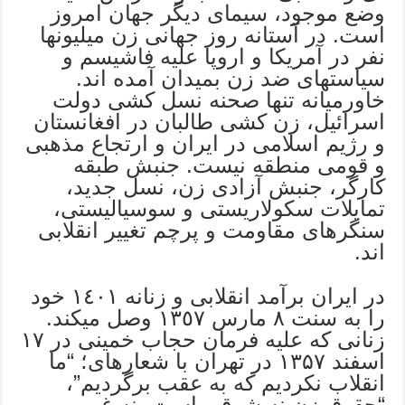
وضع موجود، سیمای دیگر جهان امروز
است. در آستانه روز جهانی زن میلیونها
نفر در آمریکا و اروپا علیه فاشیسم و
سیاستهای ضد زن بمیدان آمده اند.
خاورمیانه تنها صحنه نسل کشی دولت
اسرائیل، زن کشی طالبان در افغانستان
و رژیم اسلامی در ایران و ارتجاع مذهبی
و قومی منطقه نیست. جنبش طبقه
کارگر، جنبش آزادی زن، نسل جدید،
تمایلات سکولاریستی و سوسیالیستی،
سنگرهای مقاومت و پرچم تغییر انقلابی
اند.
در ایران برآمد انقلابی و زنانه ١٤٠١ خود
را به سنت ٨ مارس ١٣٥٧ وصل میکند.
زنانی که علیه فرمان حجاب خمینی در ١٧
اسفند ۱۳۵۷ در تهران با شعارهای؛ “ما
انقلاب نکردیم که به عقب برگردیم”،
“حقوق زن نه شرقی است، نه غربی،