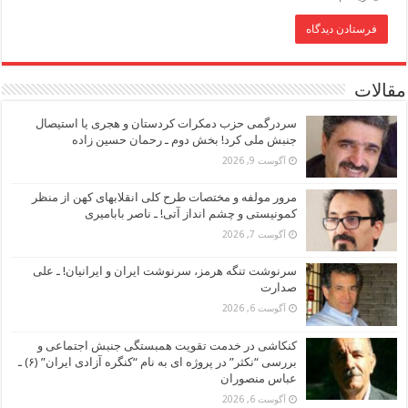
مقالات
سردرگمی حزب دمکرات کردستان و هجری یا استیصال
جنبش ملی کرد! بخش دوم ـ رحمان حسین زاده
آگوست 9, 2026
مرور مولفه و مختصات طرح کلی انقلابهای کهن از منظر
کمونیستی و چشم انداز آتی! ـ ناصر بابامیری
آگوست 7, 2026
سرنوشت تنگه هرمز، سرنوشت ایران و ایرانیان! ـ علی
صدارت
آگوست 6, 2026
کنکاشی در خدمت تقویت همبستگی جنبش اجتماعی و
بررسی “نکثر” در پروژه ای به نام “کنگره آزادی ایران” (۶) ـ
عباس منصوران
آگوست 6, 2026