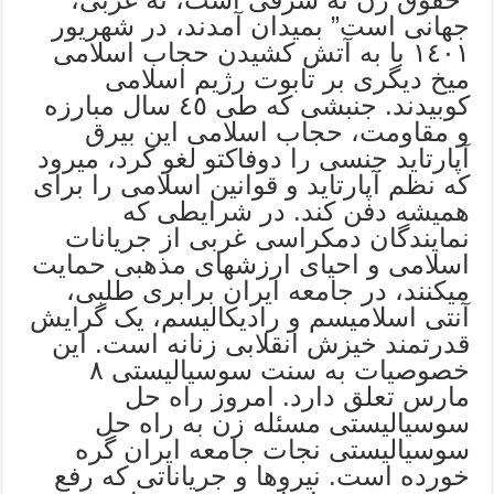
جهانی است” بمیدان آمدند، در شهریور
١٤٠١ با به آتش کشیدن حجاب اسلامی
میخ دیگری بر تابوت رژیم اسلامی
کوبیدند. جنبشی که طی ٤٥ سال مبارزه
و مقاومت، حجاب اسلامی این بیرق
آپارتاید جنسی را دوفاکتو لغو کرد، میرود
که نظم آپارتاید و قوانین اسلامی را برای
همیشه دفن کند. در شرایطی که
نمایندگان دمکراسی غربی از جریانات
اسلامی و احیای ارزشهای مذهبی حمایت
میکنند، در جامعه ایران برابری طلبی،
آنتی اسلامیسم و رادیکالیسم، یک گرایش
قدرتمند خیزش انقلابی زنانه است. این
خصوصیات به سنت سوسیالیستی ٨
مارس تعلق دارد. امروز راه حل
سوسیالیستی مسئله زن به راه حل
سوسیالیستی نجات جامعه ایران گره
خورده است. نیروها و جریاناتی که رفع