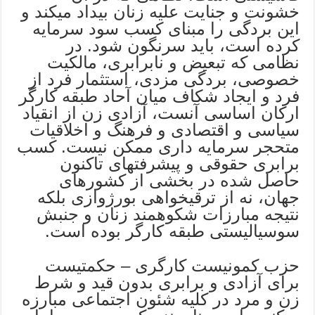
خشونت و جنایت علیه زنان بیداد میکند و
این بردگی را مبنای کسب سود سرمایه
کرده است، باید سرنگون شود. در
نظامی که تبعیض و نابرابری، مالکیت
خصوصی، بردگی مزدی، استثمار فرد از
فرد و ایجاد شکاف میان آحاد طبقه کارگر
ارکان اساسی آنست، آزادی زن از انقیاد
سیاسی و اقتصادی و فرهنگ و اخلاقیات
متحجر سرمایه داری ممکن نیست. کسب
برابری حقوقی و پیشرفتهای تاکنون
حاصل شده در بخشی از کشورهای
جهان، نه از ترقیخواهی بورژوازی بلکه
نتیجه مبارزات شکوهمند زنان و جنبش
سوسیالیستی طبقه کارگر بوده است.
حزب کمونیست کارگری – حکمتیست
برای آزادی و برابری بدون قید و شرط
زن و مرد در کلیه شئون اجتماعی مبارزه