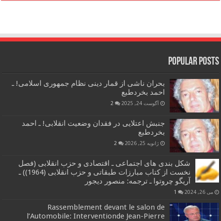
Popular Posts
بحران ناشی از قمار دینی نظام جمهوری اسلامی! ـ
احمد بخردطبع
آگوست 24, 2025
2
جنبش اعتلایی در فقدان وضعیت انقلابی! ـ احمد
بخردطبع
ژانویه 25, 2026
2
شکل بندی های اجتماعی ـ اقتصادی و حزب انقلابی (فصل
نخست از کتاب مبارزات طبقاتی و حزب انقلابی (1964)) ـ
آریگو چروتوا ـ ترجمه: منصور دیجور
می 26, 2024
1
Rassemblement devant le salon de
l’Automobile: Interventionde Jean-Pierre