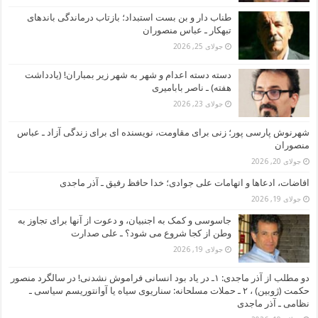
طناب دار و بن بست استبداد؛ بازتاب درماندگی باندهای
تبهکار ـ عباس منصوران
جولای 25, 2026
دسته دسته اعدام و شهر به شهر زیر بمباران! (یادداشت
هفته) ـ ناصر بابامیری
جولای 23, 2026
شهرنوش پارسی پور؛ زنی برای مقاومت، نویسنده ای برای زندگی آزاد ـ عباس
منصوران
جولای 20, 2026
افاضات، ادعاها و اتهامات علی جوادی؛ خدا حافظ رفیق ـ آذر ماجدی
جولای 19, 2026
جاسوسی و کمک به اجنبیان، و دعوت از آنها برای تجاوز به
وطن از کجا شروع می شود؟ ـ علی صدارت
جولای 19, 2026
دو مطلب از آذر ماجدی: ۱ـ در یاد بود انسانی فراموش نشدنی! در سالگرد منصور
حکمت (ژوبین) ، ۲ ـ حملات مسلحانه: سناریوی سیاه یا آوانتوریسم سیاسی ـ
نظامی ـ آذر ماجدی