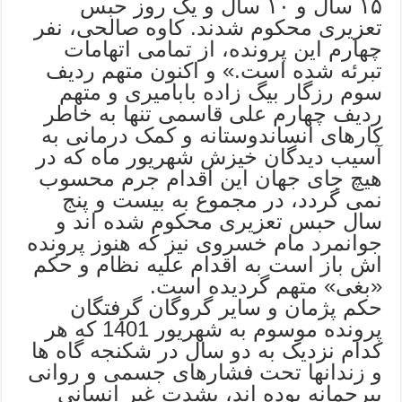
۱۵ سال و ۱۰ سال و یک روز حبس
تعزیری محکوم شدند. کاوه صالحی، نفر
چهارم این پرونده، از تمامی اتهامات
تبرئه شده است.» و اکنون متهم ردیف
سوم رزگار بیگ زاده بابامیری و متهم
ردیف چهارم علی قاسمی تنها به خاطر
کارهای انساندوستانه و کمک درمانی به
آسیب دیدگان خیزش شهریور ماه که در
هیچ جای جهان این اقدام جرم محسوب
نمی گردد، در مجموع به بیست و پنج
سال حبس تعزیری محکوم شده اند و
جوانمرد مام خسروی نیز که هنوز پرونده
اش باز است به اقدام علیه نظام و حکم
«بغی» متهم گردیده است.
حکم پژمان و سایر گروگان گرفتگان
پرونده موسوم به شهریور 1401 که هر
کدام نزدیک به دو سال در شکنجه گاه ها
و زندانها تحت فشارهای جسمی و روانی
بیرحمانه بوده اند، بشدت غیر انسانی