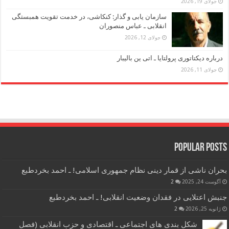
جولای 19, 2026
سازمان یابی و گذار: کنکاشی، در خدمت تقویت همبستگی
انقلابی ـ عباس منصوران
جولای 12, 2026
درباره دیکتاتوری پرولتایا ـ اتی ین بالیبار
جولای 11, 2026
Popular Posts
بحران ناشی از قمار دینی نظام جمهوری اسلامی! ـ احمد بخردطبع
آگوست 24, 2025
2
جنبش اعتلایی در فقدان وضعیت انقلابی! ـ احمد بخردطبع
ژانویه 25, 2026
2
شکل بندی های اجتماعی ـ اقتصادی و حزب انقلابی (فصل