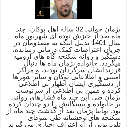
پژمان جوانی 32 ساله اهل بوکان، چند
ماه بعد از خیزش توده ای شهریور ماه
سال 1401 بدلیل اینکه به مصدومان در
جریان اعتراضات کمک درمانی رسانده،
دستگیر و روانه شکنجه گاه های ارومیه
میگردد. خانواده پژمان ماه ها دنبال
فرزندانشان سرگردان بودند، و مراکز
امنیتی و اطلاعاتی بوکان و سایر شهرها
از دستگیری ایشان اظهار بی اطلاعی
کرده و همین بی اطلاعی از سرنوشت
پژمان طی این چند ماه فشارهای روانی
بر خانواده و بستگانش را دو چندان کرده
بود. نهایتا پژمان بعد از گذشت چند ماه از
شکنجه های وحشیانه طی شوهای
تلویزیونی از او اعتراف اجباری می گیرند