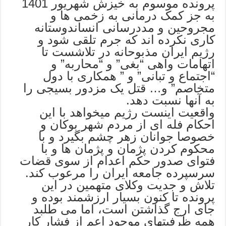
پرونده موسوم به خیزش شهریور 1401
به جز کمک درمانی به زخمی ها و
مجروحین و مددرسانی انساندوستانه
کاری نکرده اند که جرم تلقی شود و
رژیم ایران مذبوحانه در تلاشست تا
اتهامات واهی “بغی” و “محاربه” و
“اجتماع و تبانی” و ” همکاری با دول
متخاصم” و… قتل یک مزدور بسیجی را
به آنها نسبت دهد.
واقعیت اینست رژیم میخواهد با این
احکام فله ای از مردم شهر بوکان و
خصوصا جوانان زهر چشم بگیرد و با
محکوم کردن پژمان و پژمان ها و با
فتوای صدور حکم اعدام از سوی قضات
سرسپرده جامعه ایران را مرعوب کند.
تلاش و جدیت وکلای متهمین در این
پرونده تا کنون بسیار ارزشمند بوده و
جای ارج گذاشتن است، اما می طلبد
همه ظرفیتهای موجود اعم از فشار کار