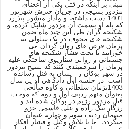
مبنی بر اینکه در قتل یکی از اعضای
مزدور بسیجی در جریان خیزش شهریور
1401 دست داشته، و وادار میشود بپذیرد
که بله او بسمت آن مزدور شلیک کرده. و
شکنجه گران طی این چند ماه ضمن
شکنجه های مخوف در تک سلولی به
پژمان قرص های روان گردان می
خورانند تا تحت فشار شکنجه های
جسمانی و روانی سناریوی ساختگی علیه
پژمان را سرهمبندی کنند که بسیج مزدور
در شهر بوکان را ایشان به قتل رسانده
است. در جلسه اول دادگاهی اوایل سال
1403پژمان سلطانی و کاوه صالحی
بعنوان متهم ردیف اول و دوم که موجب
قتل مزدور رژیم در بوکان شده اند و
رزگار بیگ زاده و علی قاسمی جزو
متهمان ردیف سوم و چهارم عنوان
میگردد. اما با تلاش وکیل و فشار افکار
عمومی و یاری وکلایی که در این راستا