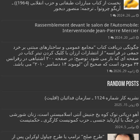
نخست از کتاب مبارزات طبقاتی و حزب انقلابی (1964)) ـ
آریگو چروتوا ـ ترجمه: منصور دیجور
می 26, 2024
1
Rassemblement devant le salon de l’Automobile:
Interventionde Jean-Pierre Mercier
اکتبر 20, 2024
1
چگونگی دریافت کتاب “مجامع عمومی و ساختارهای مبتنی بر خرد
جمعی در فرانسه” از انتشارات ارزان با کلیک کردن تیتر کتاب در
صفحه ای که باز می شود. توضیح: در صفحه ۲۰۰ اشتباهی در رفرانس
۳۴ موجود است که صحیح آن “لوموند ۱۴ دسامبر ۲۰۱۰” می باشد.
ژانویه 29, 2026
1
Random Posts
نشریه کار شماره 1124 ـ سازمان فدائیان (اقلیت)
ژوئن 15, 2025
آهو دریائی نوک کوه یخ جنبش آنتی اسلامیستی است، زنان شورشی
در جنگ با آپارتاید جنسی ـ حزب کمونیست کارگری ـ حکمتیست
نوامبر 5, 2024
“طرح صلح” ترامپ یا طرح چپاول اوکراین پس از