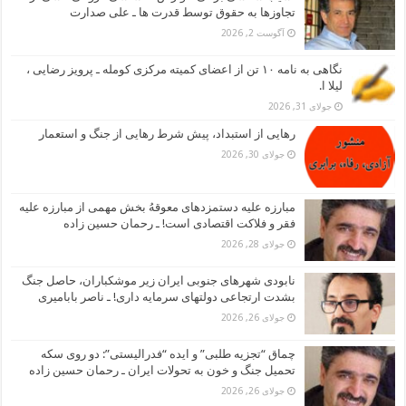
تجاوزها به حقوق توسط قدرت ها ـ علی صدارت
آگوست 2, 2026
نگاهی به نامه ۱۰ تن از اعضای کمیته مرکزی کومله ـ پرویز رضایی ،
لیلا ا.
جولای 31, 2026
رهایی از استبداد، پیش شرط رهایی از جنگ و استعمار
جولای 30, 2026
مبارزه علیه دستمزدهای معوقهُ بخش مهمی از مبارزه علیه
فقر و فلاکت اقتصادی است! ـ رحمان حسین زاده
جولای 28, 2026
نابودی شهرهای جنوبی ایران زیر موشکباران، حاصل جنگ
بشدت ارتجاعی دولتهای سرمایه داری! ـ ناصر بابامیری
جولای 26, 2026
چماق “تجزیه طلبی” و ایده “فدرالیستی”: دو روی سکه
تحمیل جنگ و خون به تحولات ایران ـ رحمان حسین زاده
جولای 26, 2026