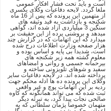
است و باید تحت فشار افکار عمومی
ملغا گردد. لایحه دفاعیات وکلای یکسری
از متهمین این پرونده که پس از 16 ماه
شکنجه و بازداشت به قید وثیقه های
سنگین 3 میلیاردی آزاد شده اند، گواهی
میدهد و بروشنی پرده از این حقیقت بر
میدارد که این اتهامات که در گزارش چند
هزار صفحه وزارت اطلاعات درج شده
است، شدیدا بی پایه و اساس بوده و
معلوم گشته همه زیر شکنجه های
بیرحمانه جسمی و روانی و امضاهای
سفید و شوهای تلویزونی ساخته و
پرداخته شده اند. در لایحه دفاعیات سایر
وکلای این پرونده ده ها ادله محکم جهت
ردیه بر این اتهامات پوچ و غیر واقعی
ثبت شده که می تواند همانگونه که کاوه
صالحی نجات پیدا کرد، به تبرئه دیگر
متهمان خصوصا پژمان سلطانی که به
اعدام محکوم شده، و جوانمرد و رزگار و