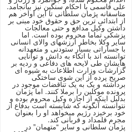
علی قاسمی با احکام سنگین نیز بیانجامد.
متاسفانه پژمان سلطانی تا این اواخر هم
از ابتدائی ترین حق و حقوق خود مبنی بر
داشتن وکیل مدافع و حتی معالجات
پزشکی تماما محروم بوده است. اما
سایر وکلا بخاطر ارزشهای والای انسانی
با جساراتی بسیار ستودنی و متعهدانه
توانسته اند با اتکاء به دانش و توانایی
هایشان طی لایحه های دفاعی و ردیه بر
گزارشات وزارت اطلاعات به شیوه ای
صریح پرده از این شوی ساختگی
برداشته و یک به یک تناقضات موجود در
پرونده موکلین را برملا کنند. اما پژمان
بدلیل اینکه از اجازه وکیل محروم بوده و
نتوانسته آنگونه که شایسته است بدفاع از
خود برخیزد رژیم میخواهد او را بعنوان
مجرم قلمداد و قربانی کند.
پژمان سلطانی و سایر “متهمان” در