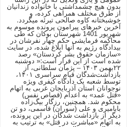
بدون هیچ چشمداشتی با خانواده زندانیان
از طرق مختلف همراهی کرده، و
خوشبختانه کاوه صالحی تبرئه میگردد.
آخرین خبرهای پیرامون پرونده موسوم به
شهریور 1401 شهرستان بوکان که طی
محاکمه فرمایشی حکم چهار نفرشان در
بیدادگاه رژیم به آنها ابلاغ شده، در سایت
«سازمان حقوق بشر کردستان» رصد
شده است از این قرار است:« دوشنبه
۲۲بهمن ۱۴۰۳ – پژمان سلطانی، از
بازداشت‌شدگان قیام سراسری ۱۴۰۱،
توسط شعبه یک دادگاه کیفری ویژه
نوجوانان استان آذربایجان‌ غربی به اتهام
«قتل عمد» به اعدام (قصاص نفس)
محکوم شد. همچنین، رزگار بیگ‌زاده
بابامیری و علی (سوران) قاسمی، دو تن
دیگر از بازداشت شدگان در این پرونده،
به اتهام «مباشرت در قتل» به ترتیب به