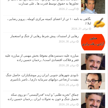
تجاوزها به حقوق توسط قدرت ها ـ علی صدارت
آگوست 2, 2026
نگاهی به نامه ۱۰ تن از اعضای کمیته مرکزی کومله ـ پرویز رضایی ،
لیلا ا.
جولای 31, 2026
رهایی از استبداد، پیش شرط رهایی از جنگ و استعمار
جولای 30, 2026
مبارزه علیه دستمزدهای معوقهُ بخش مهمی از مبارزه علیه
فقر و فلاکت اقتصادی است! ـ رحمان حسین زاده
جولای 28, 2026
نابودی شهرهای جنوبی ایران زیر موشکباران، حاصل جنگ
بشدت ارتجاعی دولتهای سرمایه داری! ـ ناصر بابامیری
جولای 26, 2026
چماق “تجزیه طلبی” و ایده “فدرالیستی”: دو روی سکه
تحمیل جنگ و خون به تحولات ایران ـ رحمان حسین زاده
جولای 26, 2026