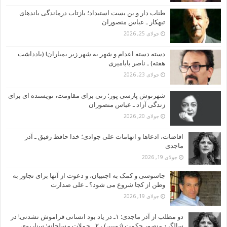
طناب دار و بن بست استبداد؛ بازتاب درماندگی باندهای
تبهکار ـ عباس منصوران
جولای 25, 2026
دسته دسته اعدام و شهر به شهر زیر بمباران! (یادداشت
هفته) ـ ناصر بابامیری
جولای 23, 2026
شهرنوش پارسی پور؛ زنی برای مقاومت، نویسنده ای برای
زندگی آزاد ـ عباس منصوران
جولای 20, 2026
افاضات، ادعاها و اتهامات علی جوادی؛ خدا حافظ رفیق ـ آذر
ماجدی
جولای 19, 2026
جاسوسی و کمک به اجنبیان، و دعوت از آنها برای تجاوز به
وطن از کجا شروع می شود؟ ـ علی صدارت
جولای 19, 2026
دو مطلب از آذر ماجدی: ۱ـ در یاد بود انسانی فراموش نشدنی! در
سالگرد منصور حکمت (ژوبین) ، ۲ ـ حملات مسلحانه: سناریوی