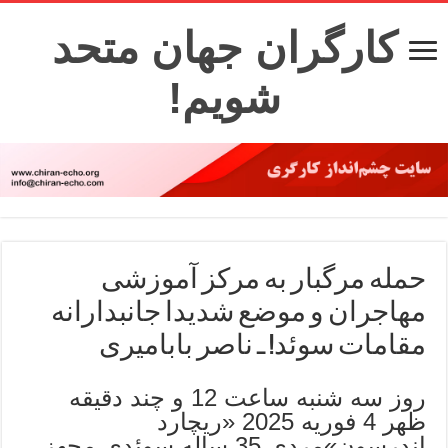
کارگران جهان متحد
شویم!
حمله مرگبار به مرکز آموزشی
مهاجران و موضع شدیدا جانبدارانه
مقامات سوئد! ـ ناصر بابامیری
روز سه شنبه ساعت 12 و چند دقیقه
ظهر 4 فوریه 2025 «ریچارد
اندرسون»مردی 35 ساله سوئدی مجهز