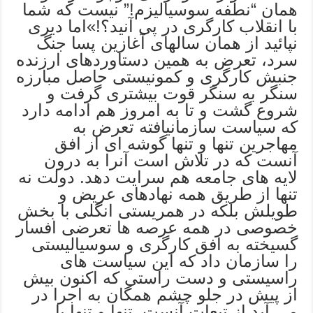
همان “نطفه سوسیالیزم!” نیست که شما
با انقلاب کارگری در پی آنید؟!»اما دیری
نپائید از همان سالهای آغازین پسا جنگ
سرد، تعرض به همین دستاوردهای ارزنده
جنبش کارگری و کمونیستی حاصل مبارزه
سنگر به سنگر قوت بیشتری گرفت و
شروع گشت و تا به امروز هم ادامه دارد
که سیاست سازمانیافته تعرض به
مهاجرین تنها و تنها گوشه ای از افق
آنست که در تلاش است آنرا به درون
لایه های جامعه هم سرایت دهد. دولت نه
تنها از طریق همه نهادهای عریض و
طویلش بلکه در همریستی انگلی با بخش
خصوصی در همه عرصه ها تعرضی افسار
گسیخته به افق کارگری و سوسیالیستی
را سازمان داد که این سیاست های
راسیستی و دست راستی که اکنون بیش
از پیش در جلو چشم همگان به اجرا در
می آید از تبعات آنست. تنها و تنها با