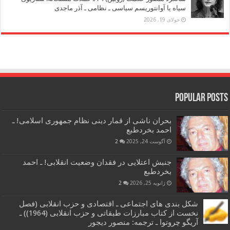
سیاه یا آوانتوریسم سیاسی ـ نظامی ـ آذر ماجدی
جولای 19, 2026
Popular Posts
بحران ناشی از قمار دینی نظام جمهوری اسلامی! ـ
احمد بخردطبع
آگوست 24, 2025
2
جنبش اعتلایی در فقدان وضعیت انقلابی! ـ احمد
بخردطبع
ژانویه 25, 2026
2
شکل بندی های اجتماعی ـ اقتصادی و حزب انقلابی (فصل
نخست از کتاب مبارزات طبقاتی و حزب انقلابی (1964)) ـ
آریگو چروتوا ـ ترجمه: منصور دیجور