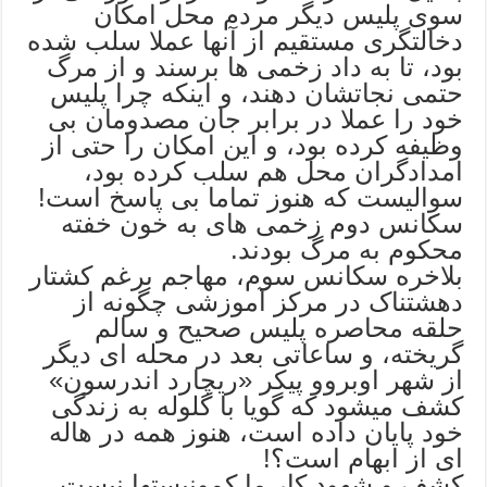
سوی پلیس دیگر مردم محل امکان
دخالتگری مستقیم از آنها عملا سلب شده
بود، تا به داد زخمی ها برسند و از مرگ
حتمی نجاتشان دهند، و اینکه چرا پلیس
خود را عملا در برابر جان مصدومان بی
وظیفه کرده بود، و این امکان را حتی از
امدادگران محل هم سلب کرده بود،
سوالیست که هنوز تماما بی پاسخ است!
سکانس دوم زخمی های به خون خفته
محکوم به مرگ بودند.
بلاخره سکانس سوم، مهاجم برغم کشتار
دهشتناک در مرکز آموزشی چگونه از
حلقه محاصره پلیس صحیح و سالم
گریخته، و ساعاتی بعد در محله ای دیگر
از شهر اوبروو پیکر «ریچارد اندرسون»
کشف میشود که گویا با گلوله به زندگی
خود پایان داده است، هنوز همه در هاله
ای از ابهام است؟!
کشف و شهود کار ما کمونیستها نیست.