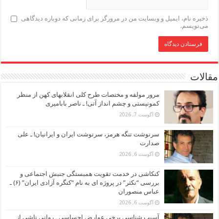
ذخیره نام، ایمیل و وبسایت من در مرورگر برای زمانی که دوباره دیدگاهی
می‌نویسم.
مقالات
مرور مولفه و مختصات طرح کلی انقلابهای کهن از منظر
کمونیستی و چشم انداز آتی! ـ ناصر بابامیری
آگوست 7, 2026
سرنوشت تنگه هرمز، سرنوشت ایران و ایرانیان! ـ علی
صدارت
آگوست 6, 2026
کنکاشی در خدمت تقویت همبستگی جنبش اجتماعی و
بررسی “نکثر” در پروژه ای به نام “کنگره آزادی ایران” (۶) ـ
عباس منصوران
آگوست 6, 2026
آسیب شناسی برخی عوارض احساسی ـ روانی ناشی از