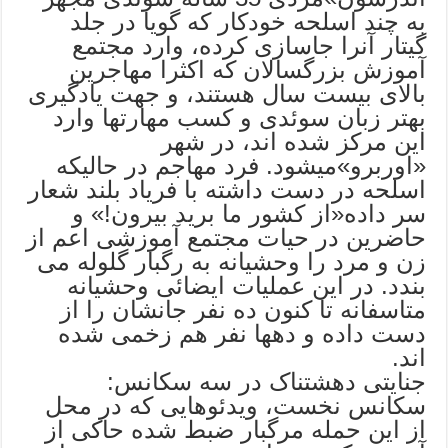
به چند اسلحه خودکار که گویا در جلد
گیتار آنرا جاسازی کرده، وارد مجتمع
آموزش بزرگسالان که اکثرا مهاجرین
بالای بیست سال هستند، و جهت یادگیری
بهتر زبان سوئدی و کسب مهارتها وارد
این مرکز شده اند، در شهر
«اوربرو»میشود. فرد مهاجم در حالیکه
اسلحه در دست داشته با فریاد بلند شعار
سر داده«از کشور ما برید بیرون!» و
حاضرین در حیات مجتمع آموزشی اعم از
زن و مرد را وحشیانه به رگبار گلوله می
بندد. در این عملیات ایضائی وحشیانه
متاسفانه تا کنون ده نفر جانشان را از
دست داده و دهها نفر هم زخمی شده
اند.
جنایتی دهشتناک در سه سکانس:
سکانس نخست، ویدئوهایی که در محل
از این حمله مرگبار ضبط شده حاکی از