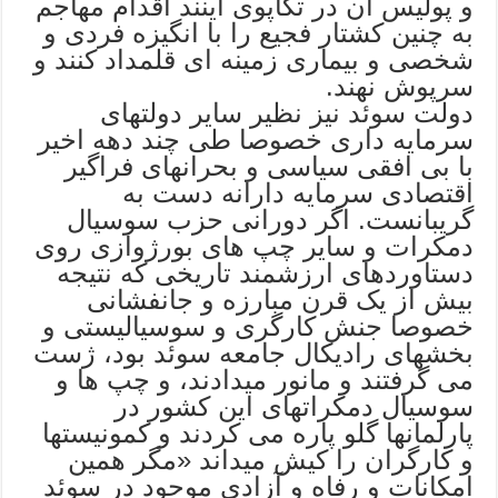
و پولیس ان در تکاپوی اینند اقدام مهاجم
به چنین کشتار فجیع را با انگیزه فردی و
شخصی و بیماری زمینه ای قلمداد کنند و
سرپوش نهند.
دولت سوئد نیز نظیر سایر دولتهای
سرمایه داری خصوصا طی چند دهه اخیر
با بی افقی سیاسی و بحرانهای فراگیر
اقتصادی سرمایه دارانه دست به
گریبانست. اگر دورانی حزب سوسیال
دمکرات و سایر چپ های بورژوازی روی
دستاوردهای ارزشمند تاریخی که نتیجه
بیش از یک قرن مبارزه و جانفشانی
خصوصا جنش کارگری و سوسیالیستی و
بخشهای رادیکال جامعه سوئد بود، ژست
می گرفتند و مانور میدادند، و چپ ها و
سوسیال دمکراتهای این کشور در
پارلمانها گلو پاره می کردند و کمونیستها
و کارگران را کیش میداند «مگر همین
امکانات و رفاه و آزادی موجود در سوئد