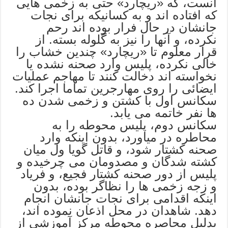
آنست، که «ریچارد» حتی به زخمی هایی
که افتاده اند و به کسانیکه برای نجات
جانشان در حال فرار بوده اند رحم
نکرده، و آنها را نیز به گلوله بسته. از
قرار معلوم تا «ریچارد» چندین خشاب را
خالی نکرده، پلیس وارد صحنه نشده یا
نخواسته اند دخالت کنند تا مهاجم عملیات
ایضائی را روی مهارجرین تماما اجرا کند.
سکانس اول با کشتن و زخمی شدن ده
ها نفر خاتمه می یابد.
سکانس دوم، پلیس محوطه را به
محاطره در میاورد، بدون اینکه وارد
صحنه کشتار شود، و قاتل گویا ول میان
کشته شدگان و مصدومان می چرخیده و
پلیس از دور صحنه کشتار فجیع، و فریاد
و زجه زخمی ها را نظاگر بوده، بدون
اینکه اقدامی برای نجات جانشان انجام
دهد. شاهدان در محل اذعان نموده اند،
بدلیل محاصره محوطه مرکز آموزشی از