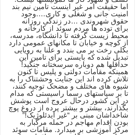
اما حقیقت امر غیر اینست تامین نیم بند
امنیت جانی و شغلی و کاری….وجود
حقوق شهروندی …در زندگی روزانه
برای توده ها مردم سوئد از کارخانه و
محیط زیست گرفته تا دانشگاه، مدرسه،
از کوچه و خیابان تا مکانهای عمومی دارد
بکلی رخت بر می بندد و علنا به رویایی
تبدیل شده که بایستی برای تامین این
حداقلها هم دوباره سرسختانه جنگید!
همینکه مقامات دولتی و پلیس تا کنون
تلاش کرده اند این جنایت وحشتناک را به
شیوه های مختلف و مضحک توجیه کنند،
تا بر سیاستهای رسما راسیستی که مدام
در این کشور درحال عروج است پوشش
بگذارند، بیشتر و بیشتر پرده از دروغ پوچ
شاخداشان مبنی بر “غیر ایدئلوژیک!”
بودن اقدام مهاجم در حمله مرگبار به
مرکز آموزشی بر میدارد. مقامات سوئد