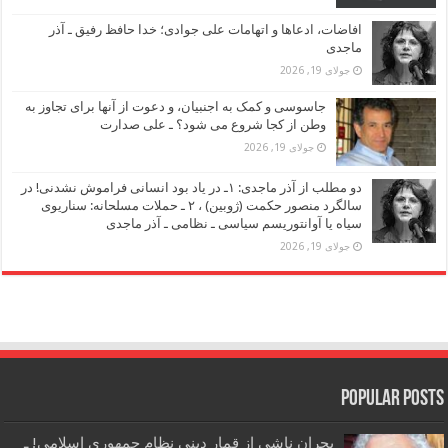
افاضات، ادعاها و اتهامات علی جوادی؛ خدا حافظ رفیق ـ آذر
ماجدی
جولای 19, 2026
جاسوسی و کمک به اجنبیان، و دعوت از آنها برای تجاوز به
وطن از کجا شروع می شود؟ ـ علی صدارت
جولای 19, 2026
دو مطلب از آذر ماجدی: ۱ـ در یاد بود انسانی فراموش نشدنی! در
سالگرد منصور حکمت (ژوبین) ، ۲ ـ حملات مسلحانه: سناریوی
سیاه یا آوانتوریسم سیاسی ـ نظامی ـ آذر ماجدی
جولای 19, 2026
Popular Posts
بحران ناشی از قمار دینی نظام جمهوری اسلامی! ـ