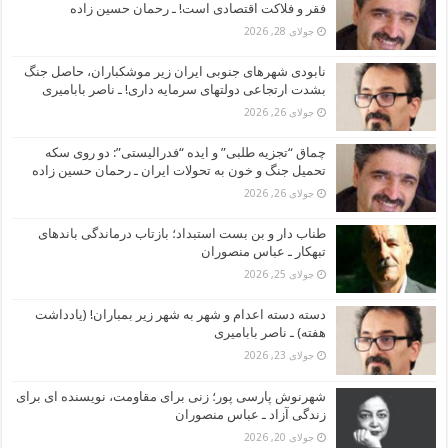
فقر و فلاکت اقتصادی است! ـ رحمان حسین زاده
جولای 28, 2026
نابودی شهرهای جنوبی ایران زیر موشکباران، حاصل جنگ
بشدت ارتجاعی دولتهای سرمایه داری! ـ ناصر بابامیری
جولای 26, 2026
چماق “تجزیه طلبی” و ایده “فدرالیستی”: دو روی سکه
تحمیل جنگ و خون به تحولات ایران ـ رحمان حسین زاده
جولای 26, 2026
طناب دار و بن بست استبداد؛ بازتاب درماندگی باندهای
تبهکار ـ عباس منصوران
جولای 25, 2026
دسته دسته اعدام و شهر به شهر زیر بمباران! (یادداشت
هفته) ـ ناصر بابامیری
جولای 23, 2026
شهرنوش پارسی پور؛ زنی برای مقاومت، نویسنده ای برای
زندگی آزاد ـ عباس منصوران
جولای 20, 2026