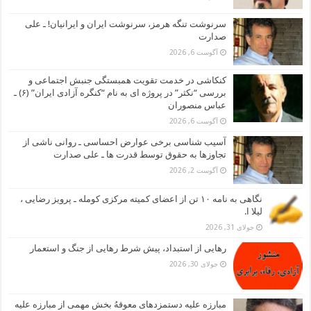
سرنوشت تنگه هرمز، سرنوشت ایران و ایرانیان! ـ علی
صدارت
آگوست 6, 2026
کنکاشی در خدمت تقویت همبستگی جنبش اجتماعی و
بررسی “نکثر” در پروژه ای به نام “کنگره آزادی ایران” (۶) ـ
عباس منصوران
آگوست 6, 2026
آسیب شناسی برخی عوارض احساسی ـ روانی ناشی از
تجاوزها به حقوق توسط قدرت ها ـ علی صدارت
آگوست 2, 2026
نگاهی به نامه ۱۰ تن از اعضای کمیته مرکزی کومله ـ پرویز رضایی ،
لیلا ا.
جولای 31, 2026
رهایی از استبداد، پیش شرط رهایی از جنگ و استعمار
جولای 30, 2026
مبارزه علیه دستمزدهای معوقهُ بخش مهمی از مبارزه علیه