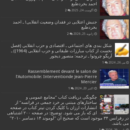
احمد بخردطبع
آگوست 24, 2025
2
جنبش اعتلایی در فقدان وضعیت انقلابی! ـ احمد
بخردطبع
ژانویه 25, 2026
2
شکل بندی های اجتماعی ـ اقتصادی و حزب انقلابی (فصل
نخست از کتاب مبارزات طبقاتی و حزب انقلابی (1964)) ـ
آریگو چروتوا ـ ترجمه: منصور دیجور
می 26, 2024
1
Rassemblement devant le salon de
l’Automobile: Interventionde Jean-Pierre
Mercier
اکتبر 20, 2024
1
چگونگی دریافت کتاب “مجامع عمومی و
ساختارهای مبتنی بر خرد جمعی در فرانسه” از
انتشارات ارزان با کلیک کردن تیتر کتاب در صفحه
ای که باز می شود. توضیح: در صفحه ۲۰۰ اشتباهی
در رفرانس ۳۴ موجود است که صحیح آن “لوموند ۱۴ دسامبر ۲۰۱۰”
می باشد.
ژانویه 29, 2026
1