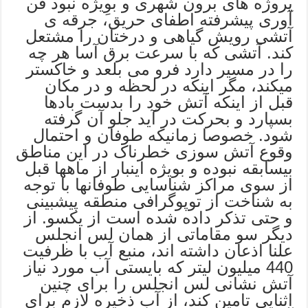
پروژه های برون شهری و بوِیژه نبود فن
آوری پیشرفته اطفای حریق، جرقه ی
آتشی رویش گیاهی و درختان را مشتعل
کند. آتشی که با سرعت برق آسا هر چه
را در مسیر دارد فرو می بلعد و خاکستر
میکند، مگر اینکه در لحظه و در مکان
قبل از اینکه آتش خود را بدست بادها
بسپارد و بحرکت در آید جلو آن گرفته
شود. خصوصا زمانیکه طوفان و احتمال
وقوع آتش سوزی خطرناک در این مناطق
بیسابقه نبوده و بویژه اینبار از ماهها قبل
از سوی مراکز شناسایی طوفانها با توجه
به شناخت از توپوگرافی منطقه پیشبینی
و حتی تذکر داده شده است از یکسو. از
دیگر سو مقاماتی از همان لس انجلس
علنا اذعان داشته اند، منبع آب با ظرفیت
440 میلیون لیتر که بایستی آب مورد نیاز
آتش نشانی لس انجلس را برای چنین
اثنایی تامین کند، از آب ذخیره لازم برای