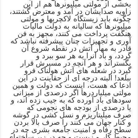
بخشی از مولتی میلیونرها هم از این
زاویه صدایشان در آمد و معترض گشتند،
چگونه باید زیستگاه لاکچریها و مولتی
میلیونرها که سالیانه به دولت مالیات
هنگفت پرداخت می کنند، مجهز به فن
آوری و تجهیزات چنان پیشرفته نباشد که
قادر به مهار آتش در نقطه شروع آن
گردد، و باد آنرا به هر سو ببرد و
بگستراند و هر آنچه در مسیرش قرار
گیرد در شعله های آتش هولناک فرو
ببلعد! البته درجه ای از حقاینت در این
ادعا که هست، اینست که دولت و همین
مولتی میلیاردرها اگر درصدی از میزانی
سودهای باد آورده که به جیب زده اند، و
یا درصدی از بودجه های نجومی که
صرف میلیتاریزم و نسل کشی در گوشه
و کنار جهان می کنند را صرف بالا بردن
سطح رفاه و امنیت جامعه بشری چه در
محیط کار و زیست و چه در زیر ساختهای