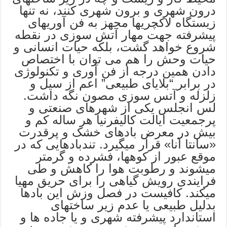
درون شهری و برون شهری کنند، نه تنها
زیستگاه لاکچریها مجهز به فن آوریهای
پیشرفته جهت مهار آتش سوزی در نقطه
شروع خواهد گشت، بلکه حیات انسانی و
حیات وحش را هم می توان با اختصاص
دادن همین درجه از فن آوری و تکنولوژی
در برابر “بلایای طبیعی” اعم از سیل و
زلزله و آتس سوزی مصون نگه داشت.
لس انجلس یکی از شهرهای صنعتی و
پرجمعیت ایالت کالیفرنیا هر ساله کم و
بیش در معرض بادهای خشک و پرقدرت
«سانتا آنا» قرار میگیرد. تندبادهایی که در
موقع عبور از کوهها، فشرده و گرمتر
میشوند و رطوبت هوا را کاهش و طی
فرایندی رویش گیاهی را برای حریق مهیا
میکند. کافیست در فصل وزش این بادها
بدلیل طبیعی یا عدم زیر ساختهای
استاندارد پیشرفته شهری و یا جاده ها و