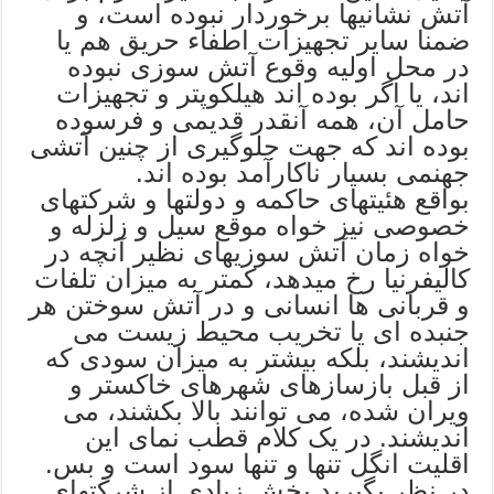
آتش نشانیها برخوردار نبوده است، و
ضمنا سایر تجهیزات اطفاء حریق هم یا
در محل اولیه وقوع آتش سوزی نبوده
اند، یا اگر بوده اند هیلکوپتر و تجهیزات
حامل آن، همه آنقدر قدیمی و فرسوده
بوده اند که جهت جلوگیری از چنین آتشی
جهنمی بسیار ناکارآمد بوده اند.
بواقع هئیتهای حاکمه و دولتها و شرکتهای
خصوصی نیز خواه موقع سیل و زلزله و
خواه زمان آتش سوزیهای نظیر آنچه در
کالیفرنیا رخ میدهد، کمتر به میزان تلفات
و قربانی ها انسانی و در آتش سوختن هر
جنبده ای یا تخریب محیط زیست می
اندیشند، بلکه بیشتر به میزان سودی که
از قبل بازسازهای شهرهای خاکستر و
ویران شده، می توانند بالا بکشند، می
اندیشند. در یک کلام قطب نمای این
اقلیت انگل تنها و تنها سود است و بس.
در نظر بگیرید بخش زیادی از شرکتهای