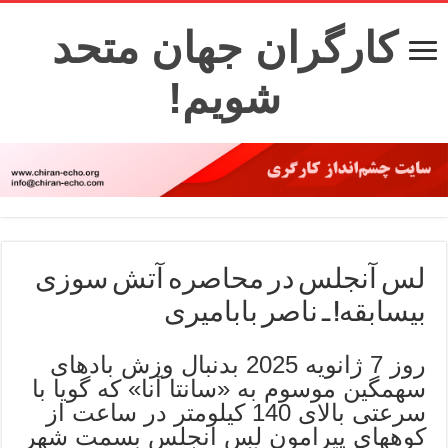
کارگران جهان متحد
شویم!
لس آنجلس در محاصره آتش سوزی
بیسابقه! ـ ناصر بابامیری
روز 7 ژانویه 2025 بدنبال وزش بادهای
سهمگین موسوم به «سانتا آنا» که گویا با
سرعتی بالای 140 کیلومتر در ساعت از
کوههای پیرامون لس انجلس بسمت شهر