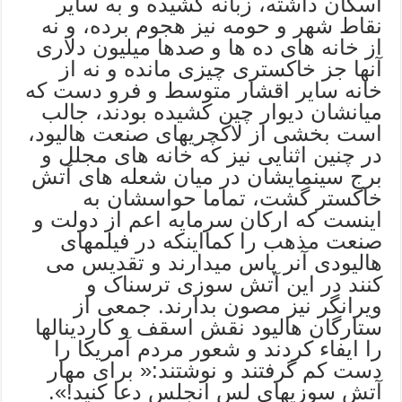
اسکان داشته، زبانه کشیده و به سایر
نقاط شهر و حومه نیز هجوم برده، و نه
از خانه های ده ها و صدها میلیون دلاری
آنها جز خاکستری چیزی مانده و نه از
خانه سایر اقشار متوسط و فرو دست که
میانشان دیوار چین کشیده بودند، جالب
است بخشی از لاکچریهای صنعت هالیود،
در چنین اثنایی نیز که خانه های مجلل و
برج سینمایشان در میان شعله های آتش
خاکستر گشت، تماما حواسشان به
اینست که ارکان سرمایه اعم از دولت و
صنعت مذهب را کمااینکه در فیلمهای
هالیودی آنر پاس میدارند و تقدیس می
کنند در این آتش سوزی ترسناک و
ویرانگر نیز مصون بدارند. جمعی از
ستارگان هالیود نقش اسقف و کاردینالها
را ایفاء کردند و شعور مردم آمریکا را
دست کم گرفتند و نوشتند:« برای مهار
آتش سوزیهای لس انجلس دعا کنید!».