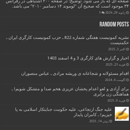
صفحه ای که باز می شود. توضیح: در صفحه ۲۰۰ اشتباهی در رفرانس
۳۴ موجود است که صحیح آن “لوموند ۱۴ دسامبر ۲۰۱۰” می باشد.
ژانویه 29, 2026
1
Random Posts
نشریه کمونیست هفتگی شماره 822 ـ حزب کمونیست کارگری ایران ـ
حکمتیست
اکتبر 3, 2025
اخبار و گزارش های کارگری 3 و 4 اسفند 1403
فوریه 23, 2025
اقدام مسئولانه و شجاعانه ی وریشه مرادی ـ عباس منصوران
آگوست 4, 2024
برای آزادی و لغو اعدام پخشان عزیزی هخم صدا و متشکل شویم! ـ
هماهنگی زن برابری
فوریه 9, 2025
علیه جنگ ارتجاعی، علیه حکومت جنایتکار اسلامی به پا
خیزیم! ـ کامران پایدار
ژوئن 14, 2025