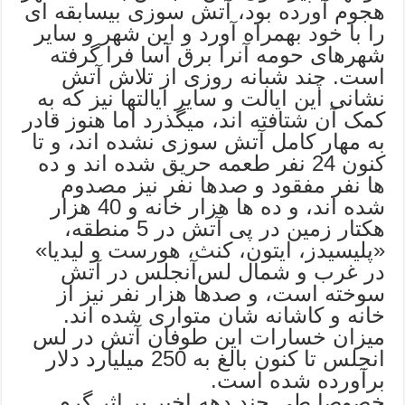
هجوم آورده بود، آتش سوزی بیسابقه ای
را با خود بهمراه آورد و این شهر و سایر
شهرهای حومه آنرا برق آسا فرا گرفته
است. چند شبانه روزی از تلاش آتش
نشانی این ایالت و سایر ایالتها نیز که به
کمک آن شتافته اند، میگذرد اما هنوز قادر
به مهار کامل آتش سوزی نشده اند، و تا
کنون 24 نفر طعمه حریق شده اند و ده
ها نفر مفقود و صدها نفر نیز مصدوم
شده اند، و ده ها هزار خانه و 40 هزار
هکتار زمین در پی آتش در 5 منطقه،
«پلیسیدز، ایتون، کنث، هورست و لیدیا»
در غرب و شمال لس‌آنجلس در آتش
سوخته است، و صدها هزار نفر نیز از
خانه و کاشانه شان متواری شده اند.
میزان خسارات این طوفان آتش در لس
انجلس تا کنون بالغ به 250 میلیارد دلار
برآورده شده است.
خصوصا طی چند دهه اخیر بر اثر گرم