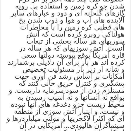
شدن جو کره زمین و استفاده بی رویه
گازهای گلخانه ای و دود و غبارهای سایر
آلاینده های آب و هوا و ذوب شدن یخ
های قطبی کره زمین را با مخاطرات
هولناکی روبرو کرده است که آتش
سوزیهای هر ساله بخشی از تبعات
آنست. آتش سوزیهای که هر ساله در
قاره آمریکا بوقع پیوسته دولتها سعی
کرده اند هر بار برای آن دلایلی برشمارند
و شانه از زیر بار مسئولیت تخصیص
امکانات بر اساس رشد فن آوری جهت
پیشگیری و کنترل حریق خالی کنند که
مستلزم زدن از سود سرمایه داریست. و
بواقع نه انسانها و نه آسیب رسیدن به
محیط زیست جزو دغدغه های آنها نبوده
و نیست. و اینبار آتش سوزی از منطقه
ای که اکثرا لاکچریها و مولتی میلیاردرها و
سینماگران هالیودی…آمریکایی در آن