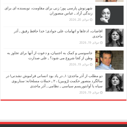
شهرنوش پارسی پور؛ زنی برای مقاومت، نویسنده ای برای
زندگی آزاد ـ عباس منصوران
جولای 20, 2026
افاضات، ادعاها و اتهامات علی جوادی؛ خدا حافظ رفیق ـ آذر
ماجدی
جولای 19, 2026
جاسوسی و کمک به اجنبیان، و دعوت از آنها برای تجاوز به
وطن از کجا شروع می شود؟ ـ علی صدارت
جولای 19, 2026
دو مطلب از آذر ماجدی: ۱ـ در یاد بود انسانی فراموش نشدنی! در
سالگرد منصور حکمت (ژوبین) ، ۲ ـ حملات مسلحانه: سناریوی
سیاه یا آوانتوریسم سیاسی ـ نظامی ـ آذر ماجدی
جولای 19, 2026