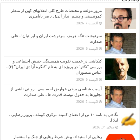
مرور مولفه و مختصات طرح کلی انقلابهای کهن از منظر
کمونیستی و چشم انداز آتی! ـ ناصر بابامیری
آگوست 7, 2026
سرنوشت تنگه هرمز، سرنوشت ایران و ایرانیان! ـ علی
صدارت
آگوست 6, 2026
کنکاشی در خدمت تقویت همبستگی جنبش اجتماعی و
بررسی “نکثر” در پروژه ای به نام “کنگره آزادی ایران” (۶) ـ
عباس منصوران
آگوست 6, 2026
آسیب شناسی برخی عوارض احساسی ـ روانی ناشی از
تجاوزها به حقوق توسط قدرت ها ـ علی صدارت
آگوست 2, 2026
نگاهی به نامه ۱۰ تن از اعضای کمیته مرکزی کومله ـ پرویز رضایی ،
لیلا ا.
جولای 31, 2026
رهایی از استبداد، پیش شرط رهایی از جنگ و استعمار