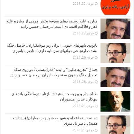
جولای 30, 2026
مبارزه علیه دستمزدهای معوقهُ بخش مهمی از مبارزه علیه
فقر و فلاکت اقتصادی است! ـ رحمان حسین زاده
جولای 28, 2026
نابودی شهرهای جنوبی ایران زیر موشکباران، حاصل جنگ
بشدت ارتجاعی دولتهای سرمایه داری! ـ ناصر بابامیری
جولای 26, 2026
چماق “تجزیه طلبی” و ایده “فدرالیستی”: دو روی سکه
تحمیل جنگ و خون به تحولات ایران ـ رحمان حسین زاده
جولای 26, 2026
طناب دار و بن بست استبداد؛ بازتاب درماندگی باندهای
تبهکار ـ عباس منصوران
جولای 25, 2026
دسته دسته اعدام و شهر به شهر زیر بمباران! (یادداشت
هفته) ـ ناصر بابامیری
جولای 23, 2026