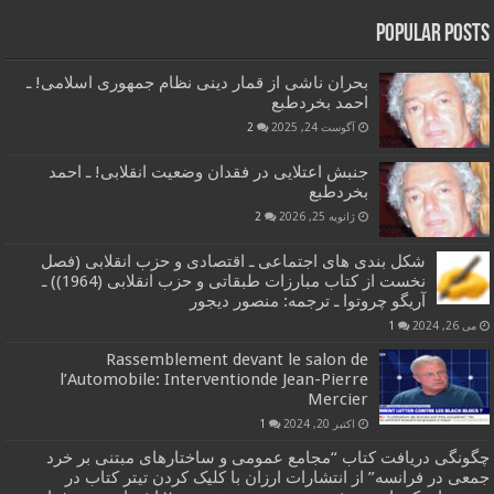
Popular Posts
بحران ناشی از قمار دینی نظام جمهوری اسلامی! ـ
احمد بخردطبع
آگوست 24, 2025
2
جنبش اعتلایی در فقدان وضعیت انقلابی! ـ احمد
بخردطبع
ژانویه 25, 2026
2
شکل بندی های اجتماعی ـ اقتصادی و حزب انقلابی (فصل
نخست از کتاب مبارزات طبقاتی و حزب انقلابی (1964)) ـ
آریگو چروتوا ـ ترجمه: منصور دیجور
می 26, 2024
1
Rassemblement devant le salon de
l’Automobile: Interventionde Jean-Pierre
Mercier
اکتبر 20, 2024
1
چگونگی دریافت کتاب “مجامع عمومی و ساختارهای مبتنی بر خرد
جمعی در فرانسه” از انتشارات ارزان با کلیک کردن تیتر کتاب در