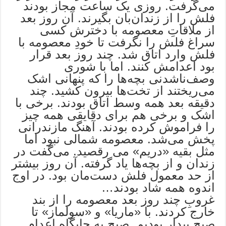
می‌گرفت. روزی یک ساعت مجاز بودند
فلش را از زندان‌بان بگیرند. آن روز بعد
از ملاقاتِ معصومه با دخترش کسی
سراغ فلش را نگرفت تا خودِ معصومه با
فلش وارد اتاق شد. چند روز بعد قرار
بود اعدامش کنند. اما با شوری
وصف‌ناشدنی بچه‌ها را که پنهانی اشک
می‌ریختند از تخت‌ها بیرون کشید. چند
دقیقه بعد همه وسط اتاق بودند. برخی با
اشک و برخی هم برای دقایقی همه چیز
را فراموش کرده بودند. آهنگ مازندرانی
پخش می‌شد. معصومه شمالی نبود اما
مثل بقیه «دریم» می رقصید. می‌گفت در
زندان و از بچه‌ها یاد گرفته. آن روز بیشتر
از حد معمول فلش دست‌مان بود. در اوج
اندوه همه شاد بودند…
غروبِ چند روز بعد معصومه را از بند
خارج کردند. با «ماریا» و «سولماز» تا
صبح بیدار بودیم. صبح به جایگاه اعدام