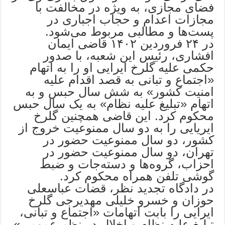
فضای مجازی، به ویژه در مخالفت با
مجازات اعدام و حجاب اجباری در
پست‌ها و مطالبی مربوط می‌شود.
در ۲۴ فروردین ۱۴۰۲ قاضی ایمان
افشاری، رئیس این شعبه، با صدور
حکمی علیه گلرخ ایرایی او را به اتهام
«اجتماع و تبانی به قصد اقدام علیه
امنیت کشور» به شش سال حبس و به
اتهام «تبلیغ علیه نظام» به یک سال حبس
محکوم کرد. این قاضی همچنین گلرخ
ایریایی را به دو سال ممنوعیت خروج از
کشور، دو سال ممنوعیت حضور در
تهران، دو سال ممنوعیت حضور در
احزاب، گروه‌ها و دسته‌جات و ضبط
گوشی تلفن همراه محکوم ‌کرد.
در دادگاه تجدید نظر، قضات عباسعلی
حوزان و خسرو خلیلی مهدیرجی گلرخ
ایرایی را بابت اتهامات «اجتماع و تبانی،
تبلیغ علیه نظام و اخلال در نظم عمومی»