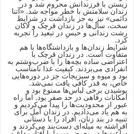
زیستن با فرزندانش محروم شد و در
زندان سلامتش با خطر مواجه شد. «آتنا
دائمی» نیز به جز بازداشت در شرایط
سخت، سال‌ها در زندان قرچک و لاکان
رشت زندانی و حبسِ در تبعید را تجربه
کرد.
شرایط زندان‌ها و بازداشتگاه‌ها با هم
متفاوت است. در زندان قرچک با
اعتراضی ساده بچه‌ها را با ضرب‌وشتم به
انفرادی می‌بردند. کیفیت غذا نامناسب
بود و میوه و سبزیجات جز در دوره‌هایی
خاص، به قدر کافی یافت نمی‌شد.
پوشیدن برخی لباس‌ها ممنوع بود و
امکانات رفاهی در حد صفر بود. اما راه
عبور از محدودیت‌ها را پیدا می‌کردیم و
به هم یاد می‌دادیم. در زندان آمل برای
تنبیه در بند زنان، افراد را با دستانی
افراشته به میله‌ای دست‌بند می‌کردند و
ساعت‌ها در معرض سرما یا آفتاب داغ و