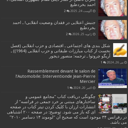
احمد بخردطبع
آگوست 24, 2025
2
جنبش اعتلایی در فقدان وضعیت انقلابی! ـ احمد
بخردطبع
ژانویه 25, 2026
2
شکل بندی های اجتماعی ـ اقتصادی و حزب انقلابی (فصل
نخست از کتاب مبارزات طبقاتی و حزب انقلابی (1964)) ـ
آریگو چروتوا ـ ترجمه: منصور دیجور
می 26, 2024
1
Rassemblement devant le salon de
l’Automobile: Interventionde Jean-Pierre
Mercier
اکتبر 20, 2024
1
چگونگی دریافت کتاب “مجامع عمومی و
ساختارهای مبتنی بر خرد جمعی در فرانسه” از
انتشارات ارزان با کلیک کردن تیتر کتاب در صفحه
ای که باز می شود. توضیح: در صفحه ۲۰۰ اشتباهی
در رفرانس ۳۴ موجود است که صحیح آن “لوموند ۱۴ دسامبر ۲۰۱۰”
می باشد.