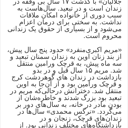
جلالیان» با گذشت ۱۷ سال بی وقفه در
زندان است و در تبعید. سال‌هاست به
سبب دوری از خانواده امکان ملاقات
نداشت. به سختی برای درمان اعزام
می‌شود و از بسیاری از حقوق یک زندانی
محروم است.
«مریم اکبری‌منفرد» حدود پنج سال پیش،
از بند زنان اوین به زندان سمنان تبعید و
سه ماه پیش، به قرچک ورامین منتقل
شد. مریم ۱۵ سال قبل و در بدو
بازداشت در زندان های گوهردشت کرج
و قرچک ورامین بود و از آن‌جا به اوین
منتقل شد. دخترانش درحالی‌که مریم در
تبعید بود بزرگ شدند و خاطره‌شان از
بودنِ مادر در خانه، به سال‌های دور بر
می‌گردد. «نرگس محمدی» سال‌ها در
زندان‌های قرچک، زنجان و در
بازداشتگاه‌های مختلف زندانی بود. از