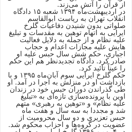
از قرآن را آتش می‌‌زند.
در اردیبهشت‌ماه ۱۳۹۴ شعبه ۱۵ دادگاه
انقلاب تهران به ریاست ابوالقاسم
صلواتی بدون شنیدن دفاعیات گلرخ
ایرایی به اتهام توهین به مقدسات و تبلیغ
علیه نظام و از جمله به دلایل فعالیت‌
هایش علیه مجازات اعدام و حجاب
اجباری، حکم شش سال حبس علیه او
صادر کرد. دادگاه تجدیدنظر هم این حکم
را عیناً تائید کرد.
حکم گلرخ ایرایی سوم آبان‌ماه ۱۳۹۵ و با
بازداشت او در منزلش به اجرا در آمد. او
طی گذراندن دوران حبس خود در زندان
اوین با پرونده‌سازی تازه‌ای به «تبلیغ
علیه نظام» و «توهین به رهبری» متهم
شد و مجددا به سه سال و هفت ماه
حبس تعزیری و دو سال محرومیت از
عضویت در گروه‌ها و احزاب محکوم شد.
در ۴ بهمن ۱۳۹۶ گلرخ ایرایی به همراه