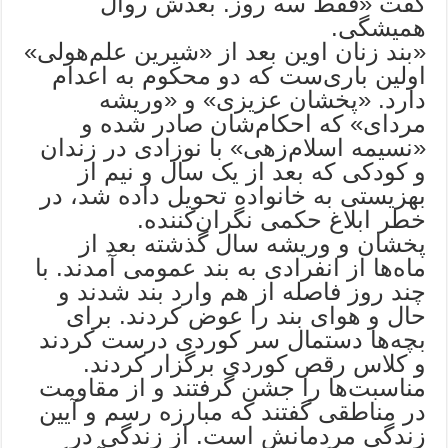
گفت «فقط سه روز. بعدش روال
همیشگی.
«بند زنان اوین بعد از «شیرین علم‌هولی»
اولین باری‌ست که دو محکوم به اعدام
دارد. «پخشان عزیزی» و «وریشه
مردای» که احکام‌شان صادر شده و
«نسیمه اسلام‌زهی» با نوزادی در زندان
و کودکی که بعد از یک سال و نیم از
بهزیستی به خانواده تحویل داده شد، در
خطر ابلاغ حکمی نگران‌کننده.
پخشان و وریشه سال گذشته بعد از
ماه‌ها از انفرادی به بند عمومی آمدند. با
چند روز فاصله از هم وارد بند شدند و
حال و هوای بند را عوض کردند. برای
بچه‌ها دستمال سر کوردی درست کردند
و کلاس رقص کوردی برگزار کردند.
مناسبت‌ها را جشن گرفتند و از مقاومت
در مناطقی گفتند که مبارزه رسم و آیین
زندگیِ مردمانش است. از زندگی در