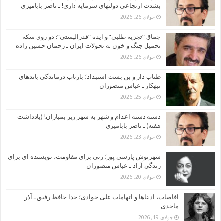
بشدت ارتجاعی دولتهای سرمایه داری! ـ ناصر بابامیری
جولای 26, 2026
چماق “تجزیه طلبی” و ایده “فدرالیستی”: دو روی سکه
تحمیل جنگ و خون به تحولات ایران ـ رحمان حسین زاده
جولای 26, 2026
طناب دار و بن بست استبداد؛ بازتاب درماندگی باندهای
تبهکار ـ عباس منصوران
جولای 25, 2026
دسته دسته اعدام و شهر به شهر زیر بمباران! (یادداشت
هفته) ـ ناصر بابامیری
جولای 23, 2026
شهرنوش پارسی پور؛ زنی برای مقاومت، نویسنده ای برای
زندگی آزاد ـ عباس منصوران
جولای 20, 2026
افاضات، ادعاها و اتهامات علی جوادی؛ خدا حافظ رفیق ـ آذر
ماجدی
جولای 19, 2026