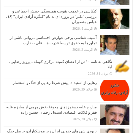
کنکاشی در خدمت تقویت همبستگی جنبش اجتماعی و
بررسی “نکثر” در پروژه ای به نام “کنگره آزادی ایران” (۶) ـ
عباس منصوران
آگوست 6, 2026
آسیب شناسی برخی عوارض احساسی ـ روانی ناشی از
تجاوزها به حقوق توسط قدرت ها ـ علی صدارت
آگوست 2, 2026
نگاهی به نامه ۱۰ تن از اعضای کمیته مرکزی کومله ـ پرویز رضایی ،
لیلا ا.
جولای 31, 2026
رهایی از استبداد، پیش شرط رهایی از جنگ و استعمار
جولای 30, 2026
مبارزه علیه دستمزدهای معوقهُ بخش مهمی از مبارزه علیه
فقر و فلاکت اقتصادی است! ـ رحمان حسین زاده
جولای 28, 2026
نابودی شهرهای جنوبی ایران زیر موشکباران، حاصل جنگ