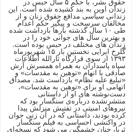
حقوق بشر، با حکم ۵ سال حبس در
زندان اوین به بند کشیده شده است. این
زندانی سیاسی مدافع حقوق زنان و از
مخالفان سرسخت و پیگیر حکم اعدام
طی ۱۰ سال گذشته بارها بازداشت شده
و بهترین سال های جوانی خود را در
زندان های مختلف در حبس بوده است.
گلرخ ایرایی نخستین بار ۱۵ شهریورماه
۱۳۹۳ از سوی قرارگاه ثارالله اطلاعات
سپاه پاسداران به همراه همسرش آرش
صادقی با اتهام «توهین به مقدسات» و
«تبلیغ علیه نظام» بازداست شد. مصداق
اتهامی او برای «توهین به مقدسات»،
دست‌نوشته های او از داستانی
منتشرنشده درباره‌ی سنگسار بود که
نیروهای امنیتی در تفتیش منزلش پیدا
کرده بودند، داستانی‌‌ که در آن زنی جوان
در واکنشی احساسی به فیلم سنگسار
ثریا، چنان خشمگین می شود که نسخه‌ای