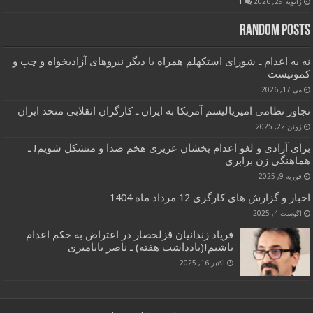
ژانویه 29, 2026
1
Random Posts
نه به اعدام ـ شورای استکهلم همراه با دیگر نیروهای آزادیخواه و چپ و
کمونیست
می 17, 2026
تجاوز نظامی امپریالیسم آمریکا به ایران ـ کارگران انقلابی متحد ایران
ژوئن 22, 2025
برای آزادی و لغو اعدام پخشان عزیزی هخم صدا و متشکل شویم! ـ
هماهنگی زن برابری
فوریه 9, 2025
اخبار و گزارش های کارگری 12 مرداد ماه 1404
آگوست 4, 2025
فریاد زندانیان قزلحصار در اعتراض به حکم اعدام
باشیم!(یادداشت هفته) ـ ناصر بابامیری
اکتبر 16, 2025