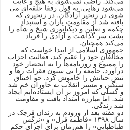
می‌کند. راضی نمی‌شوی به هیچ و غایت
می‌شود رهایی. به قول رفقا حلقه‌ای می
شوی در زنجیر آزادگان. در زنجیری که
بافته شد از مقاومتِ یاران و استبدادِ
چکمه و نعلین و دیکتاتوریِ شیخ و شاه را
پشت سر گذاشت و آزادی را فریاد
می‌کند همچنان.
جمهوری اسلامی از ابتدا خواست که
مخالفانِ خود را عقیم کند. فعالیت احزاب
را ممنوع و روزنامه‌ها را به انحصار خود
درآورد. جامعه را بی ستون فقرات رها و
نبض حیاتش را خاموش کرد. جو اختناق
سنگین و مسیر انقلاب به خاوران خم شد
و گسلی که امروز بر آن ایستاده‌ایم ایجاد
شد. اما مبارزه امتداد یافت و مقاومت
شد زندگی.
دو هفته بعد از ورودم به زندان قرچک در
سال ۱۳۹۸ «فاطمه قزل» و «نرگس
طباطبایی» را هم‌زمان برای اجرای حکم