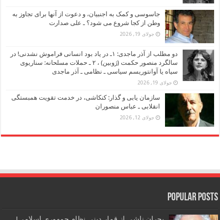
جاسوسی و کمک به اجنبیان، و دعوت از آنها برای تجاوز به
وطن از کجا شروع می شود؟ ـ علی صدارت
جولای 19, 2026
دو مطلب از آذر ماجدی: ۱ـ در یاد بود انسانی فراموش نشدنی! در
سالگرد منصور حکمت (ژوبین) ، ۲ ـ حملات مسلحانه: سناریوی
سیاه یا آوانتوریسم سیاسی ـ نظامی ـ آذر ماجدی
جولای 19, 2026
سازمان یابی و گذار: کنکاشی، در خدمت تقویت همبستگی
انقلابی ـ عباس منصوران
جولای 12, 2026
Popular Posts
بحران ناشی از قمار دینی نظام جمهوری اسلامی! ـ