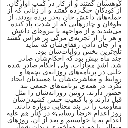
کوهستان گفتند و از کار در کمپ آوارگان.
از کودکانِ جنگ‌زده گفتند و از زنانی که از
حمله‌های داعش جان به‌در برده بودند. از
طوفان و چادرهایی که از شدت باد کنده
می‌شدند و از مواجهه با نیروهای داعش
و هر بار از تجربه‌ی مرگی پر هراس گفتند
و از جان دادنِ رفقای‌شان که شاید
تلخ‌ترین بخش روایات‌شان بود.
چند ماه پیش بود که احکام‌شان صادر
شد. اشدِ مجازات. ولی احکام صادر شده
خللی در برنامه‌های روزانه‌ی بچه‌ها و
روابط و معاشرت‌شان با همبندیان ایجاد
نکرد. در همه‌ی برنامه‌های جمعیِ بند
حضور دارند. روتین روزانه‌شان را مثل
قبل دارند و با کیفیتِ حبس کشیدن‌شان
مقاومت را در بند معنایی دوباره دادند.
روز اعدام «رضا رسایی» در کنار هم علیه
اعدام به پا خواستیم و بعد از آن، روزهای
متوالی با هم در هواخوری زندان شعار