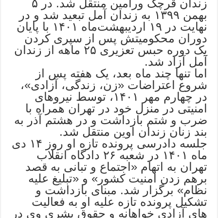
زندان قرچک ورامین منتقل شد. در ۵
بهمن ۱۳۹۹ به زندان آمل تبعید شد و در
نهایت در ۱۹ اردیبهشت‌ماه ۱۴۰۱ با پایان
دوران محکومیتش پس از سپری کردن
یک دوره حبس تعزیری ۲۵ ماهه از زندان
آمل آزاد شد.
اما تنها چند ماه بعد، یک هفته پس از
شروع اعتراضات «زن، زندگی، آزادی»،
در چهارم مهر ۱۴۰۱، توسط نیروهای
امنیتی در منزل خود در تهران همراه با
ضرب و شتم بازداشت و در هشتم آذر به
بند زنان زندان اوین منتقل شد.
جلسه دادرسی پرونده تازه او روز ۱۴ دی
ماه ۱۴۰۱ در شعبه ۲۶ دادگاه انقلاب
تهران به اتهام «اجتماع و تبانی به قصد
برهم زدن امنیت کشور» و «تبلیغ علیه
نظام» برگزار شد. مبنای بازداشت و
تشکیل پرونده تازه علیه او به فعالیت‌
های آزادی خواهانه و حقوق بشری وی در