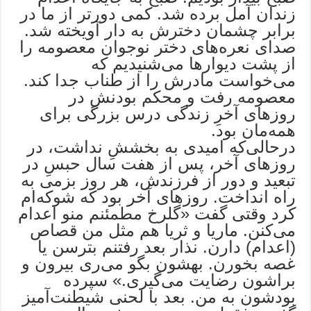
زندان آمل برده شد. کمی دورتر از ما در
برابر چشمان دخترش به دار آویخته شد.
صدای نعره‌های دختر نوجوان معصومه را
از پشت دیوارها می‌شنیدیم که
می‌خواست مادرش را از طناب جدا کند.
معصومه رفت و محکم بودنش در
روزهای آخرِ زندگی درس بزرگی برای
همه‌مان بود.
درحالی‌که امیدی به بخششِ نداشت، در
روزهای آخر، پس از هفت سال حبسِ در
تبعید و دور از فرزندش، هر روز بزمی به
راه انداخت. روزهای آخر بود که شوکه‌ام
کرد وقتی گفت «گلرخ مطمئنم منو اعدام
می‌کنن. ماریا و ثریا هم مثل من قصاص
(اعدام) دارن. نذار بعد رفتنم بترسن یا
غصه بخورن. بهشون بگو می‌ری بیرون و
براشون رضایت می‌گیری.» سپرده
بودشون به من. بعد با لحنی شیطنت‌آمیز