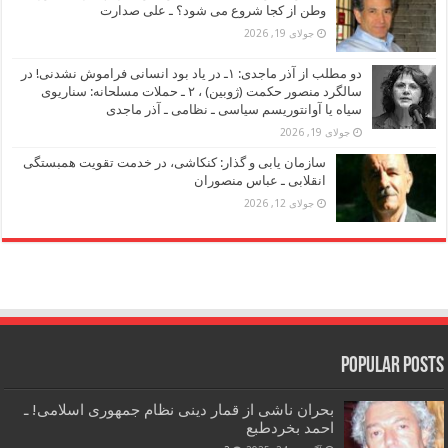
وطن از کجا شروع می شود؟ ـ علی صدارت
جولای 19, 2026
دو مطلب از آذر ماجدی: ۱ـ در یاد بود انسانی فراموش نشدنی! در
سالگرد منصور حکمت (ژوبین) ، ۲ ـ حملات مسلحانه: سناریوی
سیاه یا آوانتوریسم سیاسی ـ نظامی ـ آذر ماجدی
جولای 19, 2026
سازمان یابی و گذار: کنکاشی، در خدمت تقویت همبستگی
انقلابی ـ عباس منصوران
جولای 12, 2026
Popular Posts
بحران ناشی از قمار دینی نظام جمهوری اسلامی! ـ
احمد بخردطبع