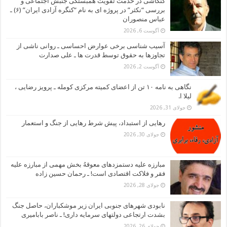
کنکاشی در خدمت تقویت همبستگی جنبش اجتماعی و
بررسی “نکثر” در پروژه ای به نام “کنگره آزادی ایران” (۶) ـ
عباس منصوران
آگوست 6, 2026
آسیب شناسی برخی عوارض احساسی ـ روانی ناشی از
تجاوزها به حقوق توسط قدرت ها ـ علی صدارت
آگوست 2, 2026
نگاهی به نامه ۱۰ تن از اعضای کمیته مرکزی کومله ـ پرویز رضایی ،
لیلا ا.
جولای 31, 2026
رهایی از استبداد، پیش شرط رهایی از جنگ و استعمار
جولای 30, 2026
مبارزه علیه دستمزدهای معوقهُ بخش مهمی از مبارزه علیه
فقر و فلاکت اقتصادی است! ـ رحمان حسین زاده
جولای 28, 2026
نابودی شهرهای جنوبی ایران زیر موشکباران، حاصل جنگ
بشدت ارتجاعی دولتهای سرمایه داری! ـ ناصر بابامیری
جولای 26, 2026