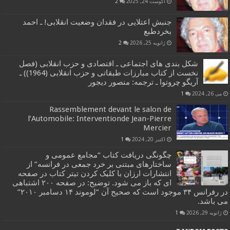
آگوست 24, 2025
2
جنبش اعتلایی در فقدان وضعیت انقلابی! ـ احمد
بخردطبع
ژانویه 25, 2026
2
شکل بندی های اجتماعی ـ اقتصادی و حزب انقلابی (فصل
نخست از کتاب مبارزات طبقاتی و حزب انقلابی (1964)) ـ
آریگو چروتوا ـ ترجمه: منصور دیجور
می 26, 2024
1
Rassemblement devant le salon de
l’Automobile: Interventionde Jean-Pierre
Mercier
اکتبر 20, 2024
1
چگونگی دریافت کتاب “مجامع عمومی و
ساختارهای مبتنی بر خرد جمعی در فرانسه” از
انتشارات ارزان با کلیک کردن تیتر کتاب در صفحه
ای که باز می شود. توضیح: در صفحه ۲۰۰ اشتباهی
در رفرانس ۳۴ موجود است که صحیح آن “لوموند ۱۴ دسامبر ۲۰۱۰”
می باشد.
ژانویه 29, 2026
1