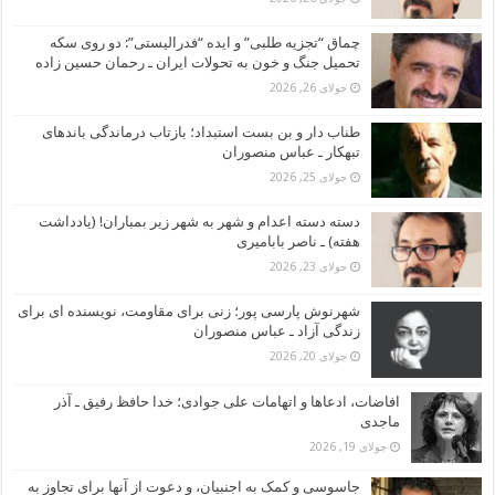
چماق “تجزیه طلبی” و ایده “فدرالیستی”: دو روی سکه
تحمیل جنگ و خون به تحولات ایران ـ رحمان حسین زاده
جولای 26, 2026
طناب دار و بن بست استبداد؛ بازتاب درماندگی باندهای
تبهکار ـ عباس منصوران
جولای 25, 2026
دسته دسته اعدام و شهر به شهر زیر بمباران! (یادداشت
هفته) ـ ناصر بابامیری
جولای 23, 2026
شهرنوش پارسی پور؛ زنی برای مقاومت، نویسنده ای برای
زندگی آزاد ـ عباس منصوران
جولای 20, 2026
افاضات، ادعاها و اتهامات علی جوادی؛ خدا حافظ رفیق ـ آذر
ماجدی
جولای 19, 2026
جاسوسی و کمک به اجنبیان، و دعوت از آنها برای تجاوز به