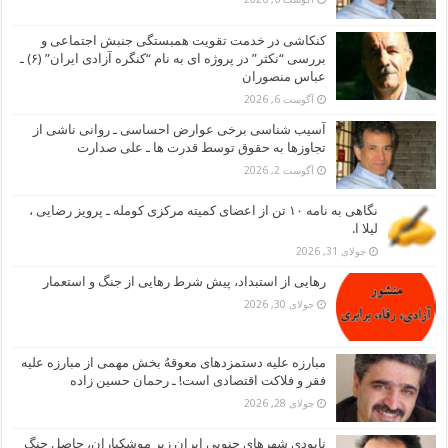
کنکاشی در خدمت تقویت همبستگی جنبش اجتماعی و
بررسی “نکثر” در پروژه ای به نام “کنگره آزادی ایران” (۶) ـ
عباس منصوران
آگوست 6, 2026
آسیب شناسی برخی عوارض احساسی ـ روانی ناشی از
تجاوزها به حقوق توسط قدرت ها ـ علی صدارت
آگوست 2, 2026
نگاهی به نامه ۱۰ تن از اعضای کمیته مرکزی کومله ـ پرویز رضایی ،
لیلا ا.
جولای 31, 2026
رهایی از استبداد، پیش شرط رهایی از جنگ و استعمار
جولای 30, 2026
مبارزه علیه دستمزدهای معوقهُ بخش مهمی از مبارزه علیه
فقر و فلاکت اقتصادی است! ـ رحمان حسین زاده
جولای 28, 2026
نابودی شهرهای جنوبی ایران زیر موشکباران، حاصل جنگ