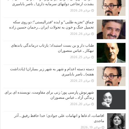
بشدت ارتجاعی دولتهای سرمایه داری! ـ ناصر بابامیری
جولای 26, 2026
چماق “تجزیه طلبی” و ایده “فدرالیستی”: دو روی سکه
تحمیل جنگ و خون به تحولات ایران ـ رحمان حسین زاده
جولای 26, 2026
طناب دار و بن بست استبداد؛ بازتاب درماندگی باندهای
تبهکار ـ عباس منصوران
جولای 25, 2026
دسته دسته اعدام و شهر به شهر زیر بمباران! (یادداشت
هفته) ـ ناصر بابامیری
جولای 23, 2026
شهرنوش پارسی پور؛ زنی برای مقاومت، نویسنده ای برای
زندگی آزاد ـ عباس منصوران
جولای 20, 2026
افاضات، ادعاها و اتهامات علی جوادی؛ خدا حافظ رفیق ـ آذر
ماجدی
جولای 19, 2026