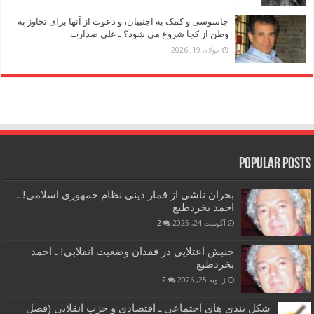
جاسوسی و کمک به اجنبیان، و دعوت از آنها برای تجاوز به
وطن از کجا شروع می شود؟ ـ علی صدارت
جولای 19, 2026
Popular Posts
بحران ناشی از قمار دینی نظام جمهوری اسلامی! ـ
احمد بخردطبع
آگوست 24, 2025
2
جنبش اعتلایی در فقدان وضعیت انقلابی! ـ احمد
بخردطبع
ژانویه 25, 2026
2
شکل بندی های اجتماعی ـ اقتصادی و حزب انقلابی (فصل