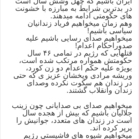
ایران باشیم که چهل وشش سال است
در بدترین شرایط به مبارزه با خشونت
های حکومتی ادامه میدهند.
وهم زمان میخواهیم فریاد زندانیان
سیاسی باشیم!
میخواهیم صدای رسایی باشیم علیه
صدوراحکام اعدام!
قتلهایی که رژیم در تمامی ۴۶ سال
حکومتش همواره مرتکب شده است،
بویژه علیه حکم اعدام دو زن کورد،
وریشه مرادی وپخشان عزیز ی که حتی
در زندان هم سکوت نکرده وصدای
زندان وانقلاب گشتند.
میخواهیم صدای بی صدایانی چون زینب
جلالیان باشیم که بیش از هجده سال
است در زندان های متعدد، جوانیش را
پرپر کرده اند.
میخواهیم شیوه های فاشیستی رژیم