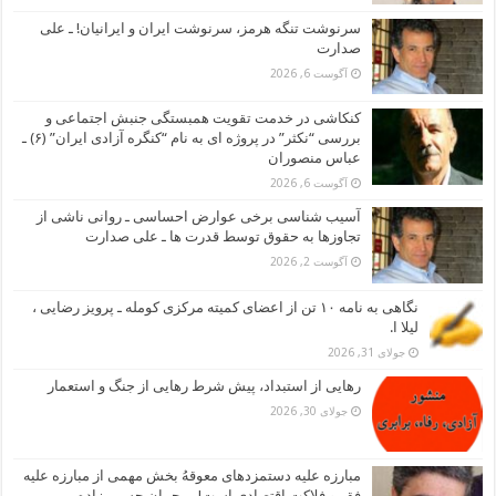
سرنوشت تنگه هرمز، سرنوشت ایران و ایرانیان! ـ علی
صدارت
آگوست 6, 2026
کنکاشی در خدمت تقویت همبستگی جنبش اجتماعی و
بررسی “نکثر” در پروژه ای به نام “کنگره آزادی ایران” (۶) ـ
عباس منصوران
آگوست 6, 2026
آسیب شناسی برخی عوارض احساسی ـ روانی ناشی از
تجاوزها به حقوق توسط قدرت ها ـ علی صدارت
آگوست 2, 2026
نگاهی به نامه ۱۰ تن از اعضای کمیته مرکزی کومله ـ پرویز رضایی ،
لیلا ا.
جولای 31, 2026
رهایی از استبداد، پیش شرط رهایی از جنگ و استعمار
جولای 30, 2026
مبارزه علیه دستمزدهای معوقهُ بخش مهمی از مبارزه علیه
فقر و فلاکت اقتصادی است! ـ رحمان حسین زاده