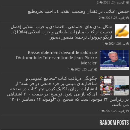
آگوست 24, 2025
2
جنبش اعتلایی در فقدان وضعیت انقلابی! ـ احمد بخردطبع
ژانویه 25, 2026
2
شکل بندی های اجتماعی ـ اقتصادی و حزب انقلابی (فصل
نخست از کتاب مبارزات طبقاتی و حزب انقلابی (1964)) ـ
آریگو چروتوا ـ ترجمه: منصور دیجور
می 26, 2024
1
Rassemblement devant le salon de
l’Automobile: Interventionde Jean-Pierre
Mercier
اکتبر 20, 2024
1
چگونگی دریافت کتاب “مجامع عمومی و
ساختارهای مبتنی بر خرد جمعی در فرانسه” از
انتشارات ارزان با کلیک کردن تیتر کتاب در صفحه
ای که باز می شود. توضیح: در صفحه ۲۰۰ اشتباهی
در رفرانس ۳۴ موجود است که صحیح آن “لوموند ۱۴ دسامبر ۲۰۱۰”
می باشد.
ژانویه 29, 2026
1
Random Posts