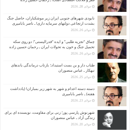
جولای 28, 2026
نابودی شهرهای جنوبی ایران زیر موشکباران، حاصل جنگ
بشدت ارتجاعی دولتهای سرمایه داری! ـ ناصر بابامیری
جولای 26, 2026
چماق “تجزیه طلبی” و ایده “فدرالیستی”: دو روی سکه
تحمیل جنگ و خون به تحولات ایران ـ رحمان حسین زاده
جولای 26, 2026
طناب دار و بن بست استبداد؛ بازتاب درماندگی باندهای
تبهکار ـ عباس منصوران
جولای 25, 2026
دسته دسته اعدام و شهر به شهر زیر بمباران! (یادداشت
هفته) ـ ناصر بابامیری
جولای 23, 2026
شهرنوش پارسی پور؛ زنی برای مقاومت، نویسنده ای برای
زندگی آزاد ـ عباس منصوران
جولای 20, 2026