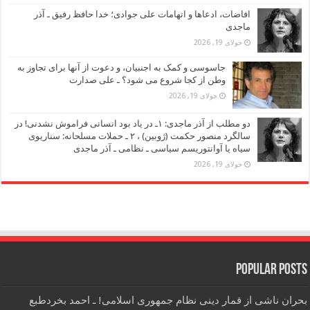
افاضات، ادعاها و اتهامات علی جوادی؛ خدا حافظ رفیق ـ آذر
ماجدی
جولای 19, 2026
جاسوسی و کمک به اجنبیان، و دعوت از آنها برای تجاوز به
وطن از کجا شروع می شود؟ ـ علی صدارت
جولای 19, 2026
دو مطلب از آذر ماجدی: ۱ـ در یاد بود انسانی فراموش نشدنی! در
سالگرد منصور حکمت (ژوبین) ، ۲ ـ حملات مسلحانه: سناریوی
سیاه یا آوانتوریسم سیاسی ـ نظامی ـ آذر ماجدی
جولای 19, 2026
Popular Posts
بحران ناشی از قمار دینی نظام جمهوری اسلامی! ـ احمد بخردطبع