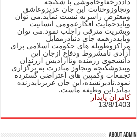
داددرخفاوخاموشی با شکنجه
وتجاوزوجنایت این جان عزیزوعاشق
ومعترض راسربه نیست نماید.می توان
وبایدحمایت افکارعمومی انسانیت
وبشریت مترقی راجلب نمود.می توان
وبایددرهمه جای دنیادرمقابل
مراکزوطویله های حکومت اسلامی برای
آزادی نامشروط ودفاع ازجان این
دانشجوی رزمنده وتاآزادیش اززندان
وبندوشکنجه وتجاوز مبادرت به برگزاری
تجمعات وکمپین های اعتراضی گسترده
نمود.تادیرنشده،این جان عزیزبایدزنده
بماند.این وظیفه ماست.
کامران پایدار
13/8/1403
About admin