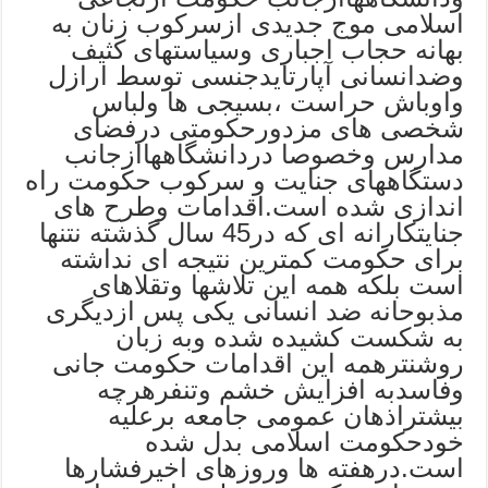
اسلامی موج جدیدی ازسرکوب زنان به
بهانه حجاب اجباری وسیاستهای کثیف
وضدانسانی آپارتایدجنسی توسط ارازل
واوباش حراست ،بسیجی ها ولباس
شخصی های مزدورحکومتی درفضای
مدارس وخصوصا دردانشگاههاازجانب
دستگاههای جنایت و سرکوب حکومت راه
اندازی شده است.اقدامات وطرح های
جنایتکارانه ای که در45 سال گذشته نتنها
برای حکومت کمترین نتیجه ای نداشته
است بلکه همه این تلاشها وتقلاهای
مذبوحانه ضد انسانی یکی پس ازدیگری
به شکست کشیده شده وبه زبان
روشنترهمه این اقدامات حکومت جانی
وفاسدبه افزایش خشم وتنفرهرچه
بیشتراذهان عمومی جامعه برعلیه
خودحکومت اسلامی بدل شده
است.درهفته ها وروزهای اخیرفشارها