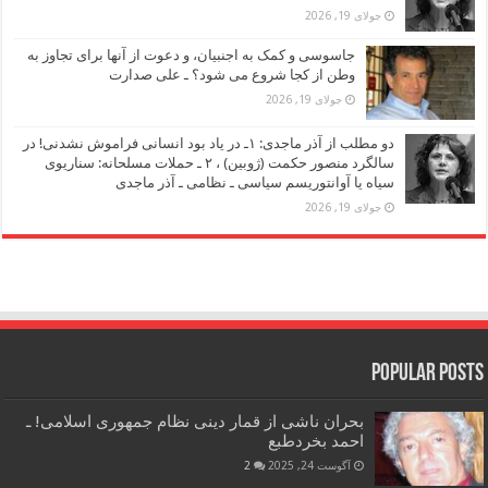
جولای 19, 2026
جاسوسی و کمک به اجنبیان، و دعوت از آنها برای تجاوز به
وطن از کجا شروع می شود؟ ـ علی صدارت
جولای 19, 2026
دو مطلب از آذر ماجدی: ۱ـ در یاد بود انسانی فراموش نشدنی! در
سالگرد منصور حکمت (ژوبین) ، ۲ ـ حملات مسلحانه: سناریوی
سیاه یا آوانتوریسم سیاسی ـ نظامی ـ آذر ماجدی
جولای 19, 2026
Popular Posts
بحران ناشی از قمار دینی نظام جمهوری اسلامی! ـ
احمد بخردطبع
آگوست 24, 2025
2