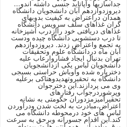
جداسازیها وآپاتاید جنسی داشته اندو…
دیروزدوازدهم آبان دانشجویان دانشگاه
همدان دراعتراض به کیفیت بدوبهای
گران غذاهای سلف سرویس دانشگاه
غذاهای دریافتی خود راازدرب آشپزخانه
تا درب دستشویی دانشگاه چیده ودست
به تجمع واعتراض زدند. دیروزدوازدهم
آبان ماه دردانشگاه علوم وتحقیقات
تهران بدنبال ایجاد فشاروارعاب علیه
دانشجویان لباس یکی ازدانشجویان
دخترپاره شده واوباش حراستی بسیجی
دانشگاه به تحقیروتهدیدوهتاکی برعلیه
وی می پردازند.این دخترجوان
وپرشوردرجواب رفتارهای
تحقیرآمیزمزدوران حکومتی به نشانه
اعتراض،مبادرت به لخت شدن ودرآوردن
لباس های خود درمحوطه دانشگاه می
کند.این اقدام جسورانه وبرحق به سرعت
برق وباددرآنی همه آنتن ها وتریبونهای