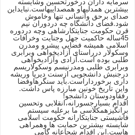
سرمایه داران درخورتحسین وشایسته
بیشترین همدلیهاو همصداییهاست.نبایداین
صدای برحق وانسانی تنها وخاموش
شود.فضای دانشگاه چه دردوران نیم
قرن حکومت جنایتکارشاهی وچه دردوره
45ساله حاکمیت جهل وجنایت وخرافات
اسلامی همیشه فضایی پیشرو ومدرن
وسکولار درراستای آزادیخواهی وبرابری
طلبی بوده است.آزادی وآزادیخواهی
وبرابری طلبی ومدرنیسم وسکولاریسم
درجنبش دانشجویی ازسنت دیرپا وریشه
داری برخورداراست.باید سنگرهاوفضا
واین تاریخ خونین مبارزه پاس داشت.
رفقاودوستان دانشجو!
اقدام بسیارجسورانه،انقلابی وتحسین
برانگیزهمکلاسی ما برعلیه سیستم
فاشیستی جنایتکارانه حکومت اسلامی
شایسته بیشترین حمایت ها وهمراهی
هاست.این اقدام شجاعانه گامی