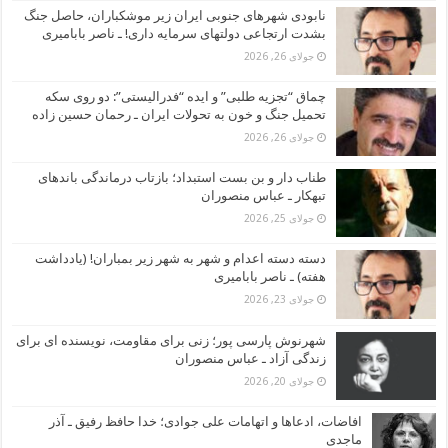
نابودی شهرهای جنوبی ایران زیر موشکباران، حاصل جنگ
بشدت ارتجاعی دولتهای سرمایه داری! ـ ناصر بابامیری
جولای 26, 2026
چماق “تجزیه طلبی” و ایده “فدرالیستی”: دو روی سکه
تحمیل جنگ و خون به تحولات ایران ـ رحمان حسین زاده
جولای 26, 2026
طناب دار و بن بست استبداد؛ بازتاب درماندگی باندهای
تبهکار ـ عباس منصوران
جولای 25, 2026
دسته دسته اعدام و شهر به شهر زیر بمباران! (یادداشت
هفته) ـ ناصر بابامیری
جولای 23, 2026
شهرنوش پارسی پور؛ زنی برای مقاومت، نویسنده ای برای
زندگی آزاد ـ عباس منصوران
جولای 20, 2026
افاضات، ادعاها و اتهامات علی جوادی؛ خدا حافظ رفیق ـ آذر
ماجدی