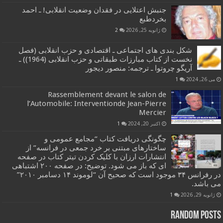
جنبش اعتلایی در فقدان وضعیت انقلابی! ـ احمد
بخردطبع
ژانویه 25, 2026
2
شکل بندی های اجتماعی ـ اقتصادی و حزب انقلابی (فصل
نخست از کتاب مبارزات طبقاتی و حزب انقلابی (1964)) ـ
آریگو چروتوا ـ ترجمه: منصور دیجور
می 26, 2024
1
Rassemblement devant le salon de
l’Automobile: Interventionde Jean-Pierre
Mercier
اکتبر 20, 2024
1
چگونگی دریافت کتاب “مجامع عمومی و
ساختارهای مبتنی بر خرد جمعی در فرانسه” از
انتشارات ارزان با کلیک کردن تیتر کتاب در صفحه
ای که باز می شود. توضیح: در صفحه ۲۰۰ اشتباهی
در رفرانس ۳۴ موجود است که صحیح آن “لوموند ۱۴ دسامبر ۲۰۱۰”
می باشد.
ژانویه 29, 2026
1
Random Posts