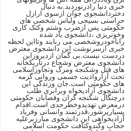
خبری دنیا رادرنوردید.به دنبال
دختردانشجوی جوان ازسوی ارازل
حراستی بسیجی ولباس شخصی های
حکومتی پس ازضرب وشتم وکتک کاری
وخونریزی ،دانشجوی یاد شده
راباخودروشخصی می ربایند وتااین لحظه
خبری ازسرنوشت این دانشجوی معترض
دردست نیست.بی گمان ازدیروزاین
دانشجوی معترض وشجاع درتاریکخانه
های قتل وشکنجه ومرگ وتجاوزاسلامی
تحت آزارواذیت جسمی وروانی گزمه
های حکومتی است.جان وزندگی این
دانشجوی آزادیخواه وبرابری طلب
درچنگال شکنجه گران وقصابان حکومتی
درمعرض تهدیدوخطرجدی است.اقدام
بسیارپرشور،قدرتمند وانسانی وفریاد
آزادیخواهی این دانشجوی مبارزبرعلیه
حجاب وگندوکثافت حکومت اسلامی