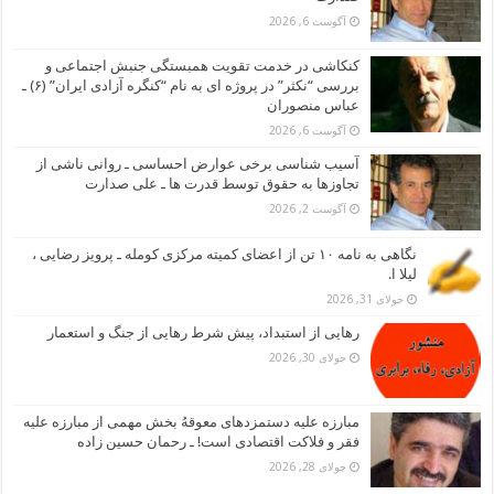
آگوست 6, 2026
کنکاشی در خدمت تقویت همبستگی جنبش اجتماعی و
بررسی “نکثر” در پروژه ای به نام “کنگره آزادی ایران” (۶) ـ
عباس منصوران
آگوست 6, 2026
آسیب شناسی برخی عوارض احساسی ـ روانی ناشی از
تجاوزها به حقوق توسط قدرت ها ـ علی صدارت
آگوست 2, 2026
نگاهی به نامه ۱۰ تن از اعضای کمیته مرکزی کومله ـ پرویز رضایی ،
لیلا ا.
جولای 31, 2026
رهایی از استبداد، پیش شرط رهایی از جنگ و استعمار
جولای 30, 2026
مبارزه علیه دستمزدهای معوقهُ بخش مهمی از مبارزه علیه
فقر و فلاکت اقتصادی است! ـ رحمان حسین زاده
جولای 28, 2026