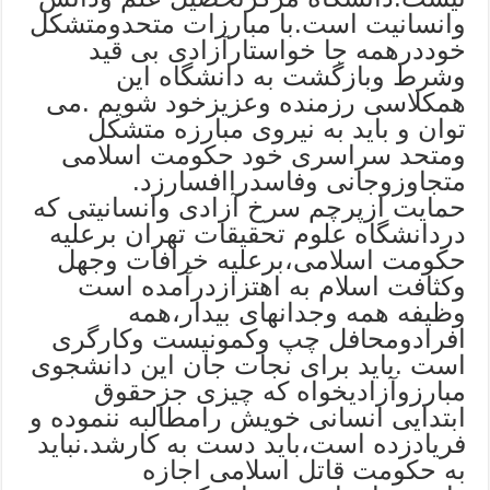
وانسانیت است.با مبارزات متحدومتشکل
خوددرهمه جا خواستارآزادی بی قید
وشرط وبازگشت به دانشگاه این
همکلاسی رزمنده وعزیزخود شویم .می
توان و باید به نیروی مبارزه متشکل
ومتحد سراسری خود حکومت اسلامی
متجاوزوجانی وفاسدراافسارزد.
حمایت ازپرچم سرخ آزادی وانسانیتی که
دردانشگاه علوم تحقیقات تهران برعلیه
حکومت اسلامی،برعلیه خرافات وجهل
وکثافت اسلام به اهتزازدرآمده است
وظیفه همه وجدانهای بیدار،همه
افرادومحافل چپ وکمونیست وکارگری
است .باید برای نجات جان این دانشجوی
مبارزوآزادیخواه که چیزی جزحقوق
ابتدایی انسانی خویش رامطالبه ننموده و
فریادزده است،باید دست به کارشد.نباید
به حکومت قاتل اسلامی اجازه