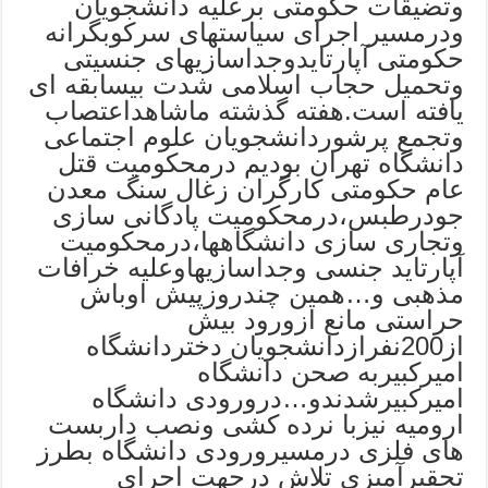
وتضیقات حکومتی برعلیه دانشجویان
ودرمسیر اجرای سیاستهای سرکوبگرانه
حکومتی آپارتایدوجداسازیهای جنسیتی
وتحمیل حجاب اسلامی شدت بیسابقه ای
یافته است.هفته گذشته ماشاهداعتصاب
وتجمع پرشوردانشجویان علوم اجتماعی
دانشگاه تهران بودیم درمحکومیت قتل
عام حکومتی کارگران زغال سنگ معدن
جودرطبس،درمحکومیت پادگانی سازی
وتجاری سازی دانشگاهها،درمحکومیت
آپارتاید جنسی وجداسازیهاوعلیه خرافات
مذهبی و…همین چندروزپیش اوباش
حراستی مانع ازورود بیش
از200نفرازدانشجویان دختردانشگاه
امیرکبیربه صحن دانشگاه
امیرکبیرشدندو…درورودی دانشگاه
ارومیه نیزبا نرده کشی ونصب داربست
های فلزی درمسیرورودی دانشگاه بطرز
تحقیرآمیزی تلاش درجهت اجرای