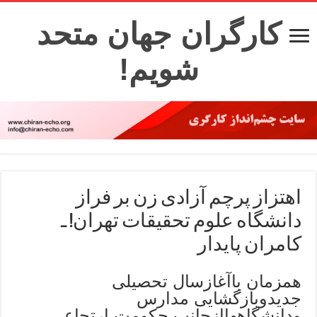
کارگران جهان متحد
شویم!
اهتزاز پرچم آزادی زن بر فراز
دانشگاه علوم تحقیقات تهران! ـ
کامران پایدار
همزمان باآغازسال تحصیلی
جدیدوبازگشایی مدارس
ودانشگاههاازجانب حکومت ارتجاعی