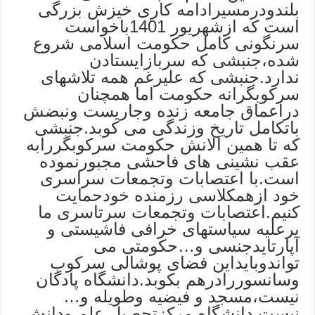
بلندودرمسیرادامه کاری خیزش بزرگی
است که ازشهریور 1401باخواست
سرنگونی کامل حکومت اسلامی شروع
شده،جنبشی که سربازایستادن
ندارد.جنبشی که علیرغم همه تلاشهای
سرکوبگرانه حکومت اما همچنان
دراعماق جامعه زنده وجاریست ونبضش
باتکامل تاریخ وزندگی می کوبد.جنبشی
که تا همین الانش حکومت سرکوبگررابه
عقب نشینی های فاحشی مجبورنموده
است.با اعتصابات وتجمعات سراسری
خود ازهمکلاسی رزمنده خودحمایت
کنیم.اعتصابات وتجمعات سرتاسری ما
برعلیه سیاستهای خرافی فاشیستی و
آپارتایدجنسی و…حکومتی می
تواندوبایداین فضای پوشالی سرکوب
وسانسوررادرهم بکوبد.دانشگاه پادگان
نیست،مسجد و فیضیه وطویله و…
نیست.دانشگاه مرکزتحصیل علم ودانش