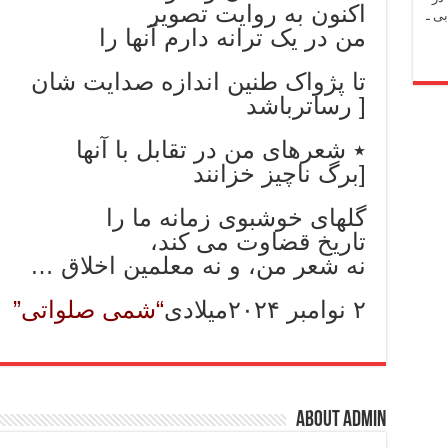
اکنون به روایت تصویر
ی ـ
من در یک ترانه دارم آنها را
تا پژواک طنین اندازه صدایت شان
[ رساترباشد
٭ شعرهای من در تقابل با آنها
[برگ ناچیز خزانند
گلهای خوشبوی زمانه ما را
تاریخ قضاوت می کند،
نه شعر من، و نه معلمین اخلاق …
۲ نوامبر ۲۰۲۴میلادی
“شمی صلواتی”
About admin