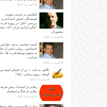
آگوست 6, 2026
کنکاشی در خدمت تقویت
همبستگی جنبش اجتماعی و
بررسی “نکثر” در پروژه ای به 
“کنگره آزادی ایران” (۶)
منصوران
آگوست 6, 2026
آسیب شناسی برخی عوارض
احساسی ـ روانی ناشی از تجا
به حقوق توسط قدرت ها ـ عل
صدارت
آگوست 2, 2026
نگاهی به نامه ۱۰ تن از اعضای کمیته
کومله ـ پرویز رضایی ، لیلا ا.
جولای 31, 2026
رهایی از استبداد، پیش شرط
رهایی از جنگ و استعمار
جولای 30, 2026
مبارزه علیه دستمزدهای معوقه