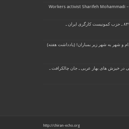
Workers activist Sharifeh Mohammadi 
نشریه کمونیست هفتگی شماره ۸۴۷ ـ حزب کمونیست کارگری ایران ـ
م و شهر به شهر زیر بمباران! (یادداشت هفته)
ی در خیزش های بهار عربی ـ جان چالکرافت ـ
http://chiran-echo.org