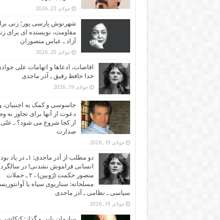
جولای 23, 2026
شهرنوش پارسی پور؛ زنی برا
مقاومت، نویسنده ای برای زن
آزاد ـ عباس منصوران
جولای 20, 2026
افاضات، ادعاها و اتهامات علی جوادی
خدا حافظ رفیق ـ آذر ماجدی
جولای 19, 2026
جاسوسی و کمک به اجنبیان، و
دعوت از آنها برای تجاوز به و
از کجا شروع می شود؟ ـ علی
صدارت
جولای 19, 2026
دو مطلب از آذر ماجدی: ۱ـ در یاد بود
انسانی فراموش نشدنی! در سالگرد
منصور حکمت (ژوبین) ، ۲ ـ حملات
مسلحانه: سناریوی سیاه یا آوانتوریس
سیاسی ـ نظامی ـ آذر ماجدی
جولای 19, 2026
سازمان یابی و گذار: کنکاشی، 