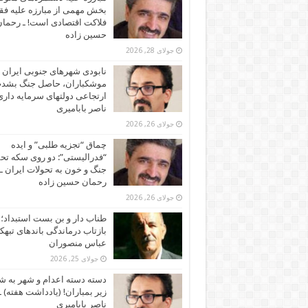
بخش مهمی از مبارزه علیه فقر
فلاکت اقتصادی است! ـ رحما
حسین زاده
جولای 28, 2026
نابودی شهرهای جنوبی ایران ز
موشکباران، حاصل جنگ بشد
ارتجاعی دولتهای سرمایه داری!
ناصر بابامیری
جولای 26, 2026
چماق “تجزیه طلبی” و ایده
“فدرالیستی”: دو روی سکه تح
جنگ و خون به تحولات ایران ـ
رحمان حسین زاده
جولای 26, 2026
طناب دار و بن بست استبداد؛
بازتاب درماندگی باندهای تبهکا
عباس منصوران
جولای 25, 2026
دسته دسته اعدام و شهر به ش
زیر بمباران! (یادداشت هفته) ـ
ناصر بابامیری