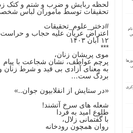
لحظه ربایش و ضرب و شتم و کتک زد
تحقیقات توسط ماموران لباس شخص
#دختر_علوم_تحقیقات
نام
اعتراض عریان علیه حجاب و حراست
 ـ عباس
۱۲ آبان ۱۴۰۳
***
موی پریشان زنان،
پرچم عواطف، نشان شجاعت با پیام
وزها
ی
به معنای آزادی بی قید و شرط زنان و
بردگ ست…
 مرکزی
«در ستایش از انقلابيون جوان..»
شعله های سرخ آتشند!
طلوع امید به فردا
با گفتمانی زلال،
روان همچون رودخانه
ُ