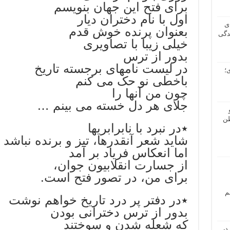
برای فتح این جهان بنویسم
اول با نام دختران دیار
ی
بعنوان پرنده خوش قدم
دگی
خیلی زیبا با تصاویری
بدور از ترس
در لیست نامهای برجسته تاریخ
؛
باخطی نو حک می کنم
چون من آنها را
جلای هر دل خسته می بینم …
طن
٭در نبرد با نابرابریها
شاید شعر آنقدرها، تیز و برنده نباشد
اما انعکاس فریاد بر آمد
از جسارت انقلابيون جوان،
برای من، در تصور فتح است.
م
٭در دفتر پر درد تاریخ خواهم نوشت
بدور از ترس دخترانی بودن
که شعله شدن و سوختند
در