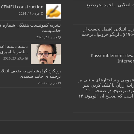
انقلابی! ـ احمد بخردطبع
– CFMEU construction
جولای 17, 2024
زب انقلابی (فصل نخست از
حکمتیست
کتاب مبارزات طبقاتی و حزب انقلابی (1964)) ـ آریگو چروتوا ـ ترجمه:
مارس 28, 2026
دسته دسته اعدا
ـ ناصر بابامیری
Rassemblement devan
جولای 23, 2026
Interve
رویکرد گرامشیایی به ضعف انقلاب
ترجمه ی حامد سعیدی
مومی و ساختارهای مبتنی بر
مارس 1, 2024
ات ارزان با کلیک کردن تیتر
کتاب در صفحه ای که باز می شود. توضیح: در صفحه ۲۰۰
اشتباهی در رفرانس ۳۴ موجود است که صحیح آن “لوموند ۱۴