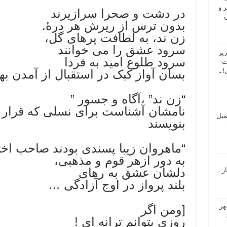
 و
در دشت و صحرا سرازیرند
ن
بدون ترس از ریرش هر درۀ.
زن ند، به لطافت پرهای گل،
سرود عشق را می خوانند
یر
سرود طلوع امید به فردا
ت
 ـ
بسان آواز کبک در استقبال از آمدن بها
“زن ند” ،آگاه و جسور ”
نامشان آشناست برای نسلی که قرار 
میل
بنویسند
“ماهروان زیبا پسندی بودند صاحب اختی
به دور ازهر قوم و مذهبی،
دلشان عشق به رهای
ر ـ
بلند پرواز در اوج آزادگی …
هر
[ومن اگر
روزی بتوانم ترانه ای !