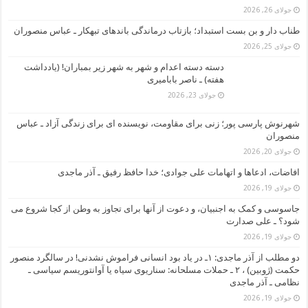
جولای 26, 2026
طناب دار و بن بست استبداد؛ بازتاب درماندگی باندهای تبهکار ـ عباس منصوران
جولای 25, 2026
دسته دسته اعدام و شهر به شهر زیر بمباران! (یادداشت
هفته) ـ ناصر بابامیری
جولای 23, 2026
شهرنوش پارسی پور؛ زنی برای مقاومت، نویسنده ای برای زندگی آزاد ـ عباس
منصوران
جولای 20, 2026
افاضات، ادعاها و اتهامات علی جوادی؛ خدا حافظ رفیق ـ آذر ماجدی
جولای 19, 2026
جاسوسی و کمک به اجنبیان، و دعوت از آنها برای تجاوز به وطن از کجا شروع می
شود؟ ـ علی صدارت
جولای 19, 2026
دو مطلب از آذر ماجدی: ۱ـ در یاد بود انسانی فراموش نشدنی! در سالگرد منصور
حکمت (ژوبین) ، ۲ ـ حملات مسلحانه: سناریوی سیاه یا آوانتوریسم سیاسی ـ
نظامی ـ آذر ماجدی
جولای 19, 2026