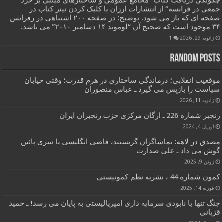
جمعی در فرانسه” از انتشارات ارزان با کلیک کردن تیتر کتاب در
صفحه ای که باز می شود. توضیح: در صفحه ۲۰۰ اشتباهی در رفرانس
۳۴ موجود است که صحیح آن “لوموند ۱۴ دسامبر ۲۰۱۰” می باشد.
ژانویه 29, 2026
1
Random Posts
موقعیت انقلابی؛ درماندگی ساختاری در هرم قدرت؛ وقتی خیابان
سیاست را بازپس می گیرد ـ عباس منصوران
ژانویه 11, 2026
رنجبر شماره 226 ـ ارگان مرکزی حزب رنجبران ایران
آوریل 4, 2024
مصدق در لاهه: تماشاگران گریستند، قاضی انگلیسی با سری پائین
گوش می داد ـ علی صدارت
ژوئن 9, 2025
کمون شماره 44 ، نشریه نظم کمونیستی
فوریه 14, 2025
جنگ تنها با نابودی سرمایه داری امپریالیستی به پایان می رسد! ـ حمید
قزبانی