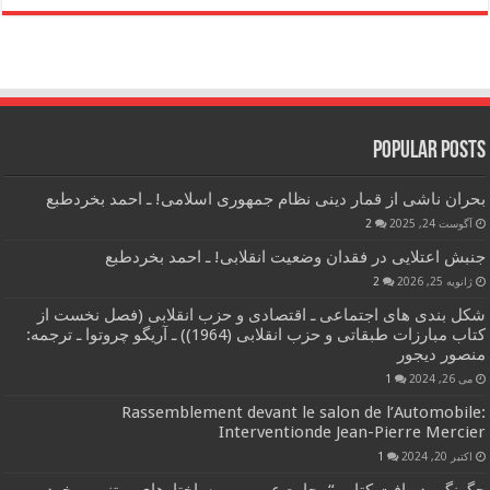
Popular Posts
بحران ناشی از قمار دینی نظام جمهوری اسلامی! ـ احمد بخردطبع
آگوست 24, 2025
2
جنبش اعتلایی در فقدان وضعیت انقلابی! ـ احمد بخردطبع
ژانویه 25, 2026
2
شکل بندی های اجتماعی ـ اقتصادی و حزب انقلابی (فصل نخست از
کتاب مبارزات طبقاتی و حزب انقلابی (1964)) ـ آریگو چروتوا ـ ترجمه:
منصور دیجور
می 26, 2024
1
Rassemblement devant le salon de l’Automobile:
Interventionde Jean-Pierre Mercier
اکتبر 20, 2024
1
چگونگی دریافت کتاب “مجامع عمومی و ساختارهای مبتنی بر خرد