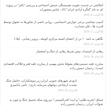
کنکاشی در خدمت تقویت همبستگی جنبش اجتماعی و بررسی “نکثر” در پروژه
ای به نام “کنگره آزادی ایران” (۶) ـ عباس منصوران
آگوست 6, 2026
آسیب شناسی برخی عوارض احساسی ـ روانی ناشی از تجاوزها به حقوق توسط
قدرت ها ـ علی صدارت
آگوست 2, 2026
نگاهی به نامه ۱۰ تن از اعضای کمیته مرکزی کومله ـ پرویز رضایی ، لیلا ا.
جولای 31, 2026
رهایی از استبداد، پیش شرط رهایی از جنگ و استعمار
جولای 30, 2026
مبارزه علیه دستمزدهای معوقهُ بخش مهمی از مبارزه علیه فقر و فلاکت اقتصادی
است! ـ رحمان حسین زاده
جولای 28, 2026
نابودی شهرهای جنوبی ایران زیر موشکباران، حاصل جنگ
بشدت ارتجاعی دولتهای سرمایه داری! ـ ناصر بابامیری
جولای 26, 2026
چماق “تجزیه طلبی” و ایده “فدرالیستی”: دو روی سکه تحمیل جنگ و خون به
تحولات ایران ـ رحمان حسین زاده