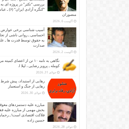
بررسی “نکثر” در پروژه ای به 
“کنگره آزادی ایران” (۶)
منصوران
آگوست 6, 2026
آسیب شناسی برخی عوارض
احساسی ـ روانی ناشی از تجا
به حقوق توسط قدرت ها ـ عل
صدارت
آگوست 2, 2026
نگاهی به نامه ۱۰ تن از اعضای کمیته
کومله ـ پرویز رضایی ، لیلا ا.
جولای 31, 2026
رهایی از استبداد، پیش شرط
رهایی از جنگ و استعمار
جولای 30, 2026
مبارزه علیه دستمزدهای معوقه
بخش مهمی از مبارزه علیه فقر
فلاکت اقتصادی است! ـ رحما
حسین زاده
جولای 28, 2026