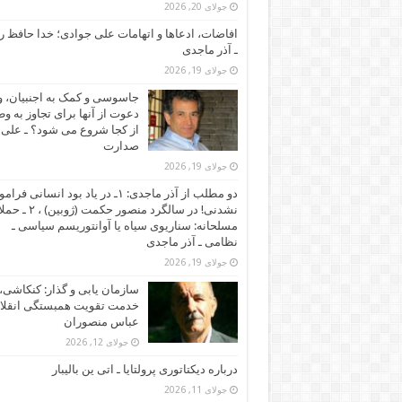
جولای 20, 2026
افاضات، ادعاها و اتهامات علی جوادی؛ خدا حافظ ر
ـ آذر ماجدی
جولای 19, 2026
جاسوسی و کمک به اجنبیان، و
دعوت از آنها برای تجاوز به و
از کجا شروع می شود؟ ـ علی
صدارت
جولای 19, 2026
دو مطلب از آذر ماجدی: ۱ـ در یاد بود انسانی ف
نشدنی! در سالگرد منصور حکمت (ژوبی
مسلحانه: سناریوی سیاه یا آوانتوریسم سیاسی ـ
نظامی ـ آذر ماجدی
جولای 19, 2026
سازمان یابی و گذار: کنکاشی، 
خدمت تقویت همبستگی انقلاب
عباس منصوران
جولای 12, 2026
درباره دیکتاتوری پرولتایا ـ اتی ین بالیبار
جولای 11, 2026