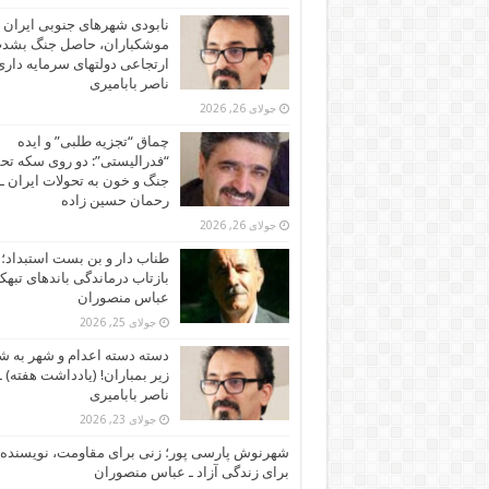
نابودی شهرهای جنوبی ایران ز
موشکباران، حاصل جنگ بشد
ارتجاعی دولتهای سرمایه داری!
ناصر بابامیری
جولای 26, 2026
چماق “تجزیه طلبی” و ایده
“فدرالیستی”: دو روی سکه تح
جنگ و خون به تحولات ایران ـ
رحمان حسین زاده
جولای 26, 2026
طناب دار و بن بست استبداد؛
بازتاب درماندگی باندهای تبهکا
عباس منصوران
جولای 25, 2026
دسته دسته اعدام و شهر به ش
زیر بمباران! (یادداشت هفته) ـ
ناصر بابامیری
جولای 23, 2026
شهرنوش پارسی پور؛ زنی برای مقاومت، نویسنده 
برای زندگی آزاد ـ عباس منصوران