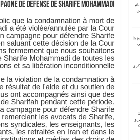
mpagne de défense de Sharife Mohammadi
نام
 ـ عباس
blic que la condamnation à mort de
 a été violée/annulée par la Cour
n campagne pour défendre Sharife
وزها
 saluant cette décision de la Cour
ی
ns fermement que nous souhaitons
de Sharife Mohammadi de toutes les
ons et sa libération inconditionnelle.
 مرکزی
 la violation de la condamnation à
e résultat de l’aide et du soutien de
nous ont accompagnés ainsi que des
de Sharifah pendant cette période.
la campagne pour défendre Sharife
ُ
remerciant les avocats de Sharife,
 و
ons syndicales, les enseignants, les
ن
nts, les retraités en Iran et dans le
institutions et médias des droits de