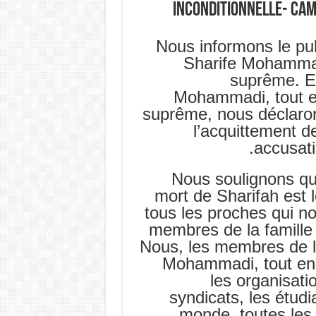
inconditionnelle- ca
Nous informons le pu
Sharife Mohammadi
suprême. E
Mohammadi, tout en
suprême, nous déclaro
l’acquittement 
accusati
Nous soulignons que
mort de Sharifah est l
tous les proches qui 
membres de la famille 
Nous, les membres de 
Mohammadi, tout en 
les organisati
syndicats, les étudia
monde, toutes les 