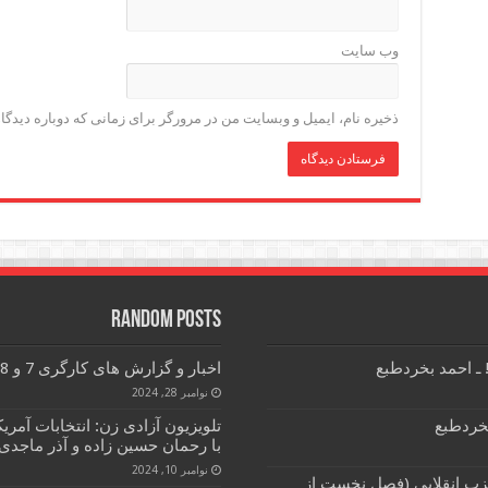
وب‌ سایت
ذخیره نام، ایمیل و وبسایت من در مرورگر برای زمانی که دوباره دیدگ
Random Posts
ـ احمد بخردطبع
اخبار و گزارش های کارگری 7 و 8 آذر ماه 1403
نوامبر 28, 2024
بخردطبع
تلویزیون آزادی زن: انتخابات آمری
با رحمان حسین زاده و آذر ماجدی
نوامبر 10, 2024
زب انقلابی (فصل نخست از