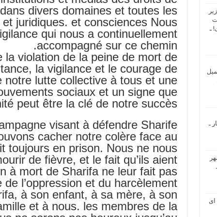
 dans divers domaines et toutes les
یر
 et juridiques. et consciences Nous
ت
 ـ
igilance qui nous a continuellement
accompagné sur ce chemin.
la violation de la peine de mort de
stance, la vigilance et le courage de
میل
e notre lutte collective à tous et une
mouvements sociaux et un signe que
ité peut être la clé de notre succès. .
campagne visant à défendre Sharife
ر ـ
vons cacher notre colère face au
oit toujours en prison. Nous ne nous
ir de fièvre, et le fait qu’ils aient
هر
n à mort de Sharifa ne leur fait pas
 de l’oppression et du harcèlement
arifa, à son enfant, à sa mère, à son
ای
famille et à nous. les membres de la