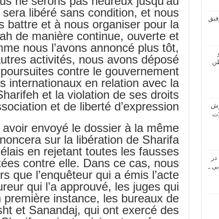
s ne serons pas heureux jusqu’au
era libéré sans condition, et nous
فیق
 battre et à nous organiser pour la
fah de manière continue, ouverte et
mme nous l’avons annoncé plus tôt,
autres activités, nous avons déposé
طن
 poursuites contre le gouvernement
 internationaux en relation avec la
Sharifeh et la violation de ses droits
ociation et de liberté d’expression.
راموش
ن) ، ۲ ـ حملات
s avoir envoyé le dossier à la même
noncera sur la libération de Sharifa
élais en rejetant toutes les fausses
در
tées contre elle. Dans ce cas, nous
ی ـ
rs que l’enquêteur qui a émis l’acte
ureur qui l’a approuvé, les juges qui
n première instance, les bureaux de
t et Sanandaj, qui ont exercé des