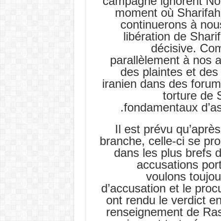
campagne ignorent Nou
moment où Sharifah s
continuerons à nous
libération de Shari
décisive. Co
parallèlement à nos 
des plaintes et des
iranien dans des forums
torture de 
fondamentaux d’ass
Il est prévu qu’aprè
branche, celle-ci se pro
dans les plus brefs d
accusations por
voulons toujou
d’accusation et le proc
ont rendu le verdict e
renseignement de Rash