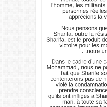
l’homme, les militants
personnes réelles
apprécions la v
Nous pensons que 
Sharifa, outre la rési
Sharifa, est le produit d
victoire pour les 
notre un
Dans le cadre d’une 
Mohammadi, nous ne pou
fait que Sharife s
contenterons pas de mour
violé la condamnatio
prendre conscience
qu’ils ont infligés à Sh
mari, à toute sa 