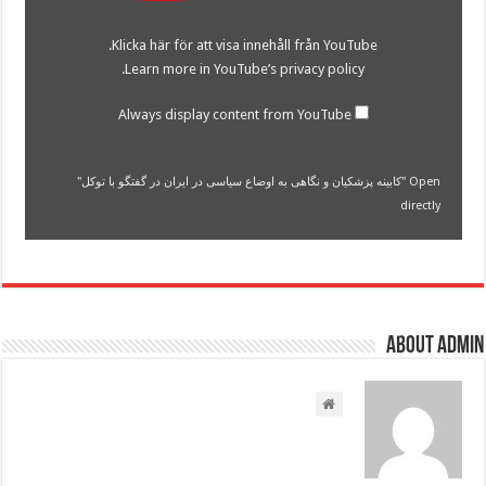
به
اوضاع
Klicka här för att visa innehåll från YouTube.
سیاسی
در
.
Learn more in
YouTube’s privacy policy
ایران
در
گفتگو
Always display content from YouTube
با
توکل"
from
YouTube
Open "کابینه پزشکیان و نگاهی به اوضاع سیاسی در ایران در گفتگو با توکل"
directly
About admin