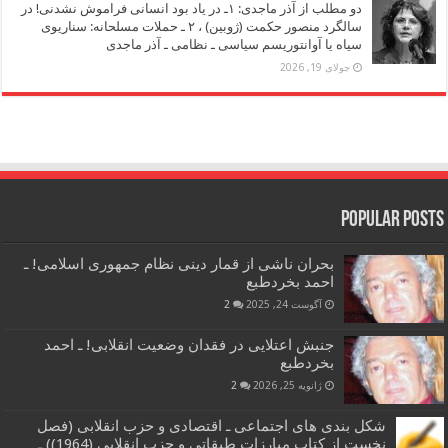
دو مطلب از آذر ماجدی: ۱ـ در یاد بود انسانی فراموش نشدنی! در
سالگرد منصور حکمت (ژوبین) ، ۲ ـ حملات مسلحانه: سناریوی
سیاه یا آوانتوریسم سیاسی ـ نظامی ـ آذر ماجدی
جولای 19, 2026
Popular Posts
بحران ناشی از قمار دینی نظام جمهوری اسلامی! ـ
احمد بخردطبع
آگوست 24, 2025
2
جنبش اعتلایی در فقدان وضعیت انقلابی! ـ احمد
بخردطبع
ژانویه 25, 2026
2
شکل بندی های اجتماعی ـ اقتصادی و حزب انقلابی (فصل
نخست از کتاب مبارزات طبقاتی و حزب انقلابی (1964)) ـ