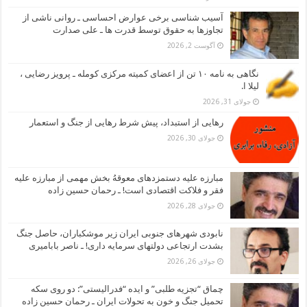
آسیب شناسی برخی عوارض احساسی ـ روانی ناشی از
تجاوزها به حقوق توسط قدرت ها ـ علی صدارت
آگوست 2, 2026
نگاهی به نامه ۱۰ تن از اعضای کمیته مرکزی کومله ـ پرویز رضایی ،
لیلا ا.
جولای 31, 2026
رهایی از استبداد، پیش شرط رهایی از جنگ و استعمار
جولای 30, 2026
مبارزه علیه دستمزدهای معوقهُ بخش مهمی از مبارزه علیه
فقر و فلاکت اقتصادی است! ـ رحمان حسین زاده
جولای 28, 2026
نابودی شهرهای جنوبی ایران زیر موشکباران، حاصل جنگ
بشدت ارتجاعی دولتهای سرمایه داری! ـ ناصر بابامیری
جولای 26, 2026
چماق “تجزیه طلبی” و ایده “فدرالیستی”: دو روی سکه
تحمیل جنگ و خون به تحولات ایران ـ رحمان حسین زاده