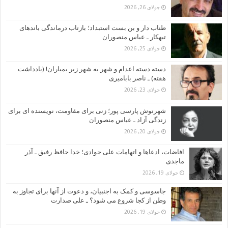
جولای 26, 2026
طناب دار و بن بست استبداد؛ بازتاب درماندگی باندهای
تبهکار ـ عباس منصوران
جولای 25, 2026
دسته دسته اعدام و شهر به شهر زیر بمباران! (یادداشت
هفته) ـ ناصر بابامیری
جولای 23, 2026
شهرنوش پارسی پور؛ زنی برای مقاومت، نویسنده ای برای
زندگی آزاد ـ عباس منصوران
جولای 20, 2026
افاضات، ادعاها و اتهامات علی جوادی؛ خدا حافظ رفیق ـ آذر
ماجدی
جولای 19, 2026
جاسوسی و کمک به اجنبیان، و دعوت از آنها برای تجاوز به
وطن از کجا شروع می شود؟ ـ علی صدارت
جولای 19, 2026