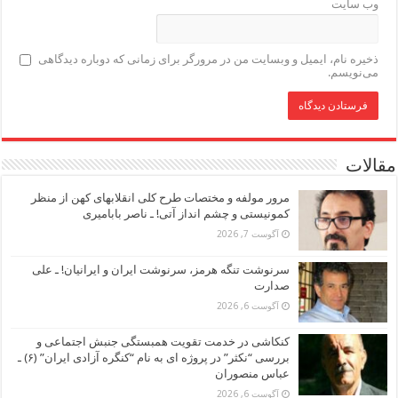
وب‌ سایت
ذخیره نام، ایمیل و وبسایت من در مرورگر برای زمانی که دوباره دیدگاهی
می‌نویسم.
مقالات
مرور مولفه و مختصات طرح کلی انقلابهای کهن از منظر
کمونیستی و چشم انداز آتی! ـ ناصر بابامیری
آگوست 7, 2026
سرنوشت تنگه هرمز، سرنوشت ایران و ایرانیان! ـ علی
صدارت
آگوست 6, 2026
کنکاشی در خدمت تقویت همبستگی جنبش اجتماعی و
بررسی “نکثر” در پروژه ای به نام “کنگره آزادی ایران” (۶) ـ
عباس منصوران
آگوست 6, 2026