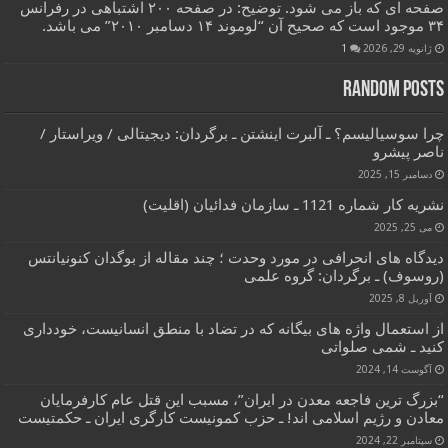
صفحه ای که باز می شود. توضیح: در صفحه ۲۰۰ اشتباهی در رفرانس
۳۴ موجود است که صحیح آن “لوموند ۱۴ دسامبر ۲۰۱۰” می باشد.
ژانویه 29, 2026
1
Random Posts
چرا سوسیالیسم؟ ـ آلبرت اینشتن ـ برگردان: دیجیتالی / ویراستار /
ناصر پیشرو
دسامبر 15, 2025
نشریه کار شماره 1121 ـ سازمان فدائیان (اقلیت)
می 25, 2025
دیدگاه های انحرافی در مورد وحدت ؛ چند مقاله از بوگدان کنونیانتس
(روسوف) ـ برگردان: گروه علمی
آوریل 8, 2025
از استعمال واژه های بیگانه که در تضاد با منطق انسانیست، خودداری
کنید ـ شمی صلواتی
آگوست 14, 2024
“بزرگ ترین فاجعه معدن در ایران”، مسبب این قتل عام کارفرمایان
معادن و رژیم اسلامی اند! ـ حزب کمونیست کارگری ایران ـ حکمتیست
سپتامبر 22, 2024