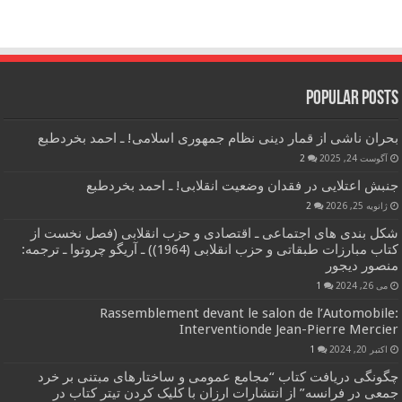
Popular Posts
بحران ناشی از قمار دینی نظام جمهوری اسلامی! ـ احمد بخردطبع
آگوست 24, 2025
2
جنبش اعتلایی در فقدان وضعیت انقلابی! ـ احمد بخردطبع
ژانویه 25, 2026
2
شکل بندی های اجتماعی ـ اقتصادی و حزب انقلابی (فصل نخست از
کتاب مبارزات طبقاتی و حزب انقلابی (1964)) ـ آریگو چروتوا ـ ترجمه:
منصور دیجور
می 26, 2024
1
Rassemblement devant le salon de l’Automobile:
Interventionde Jean-Pierre Mercier
اکتبر 20, 2024
1
چگونگی دریافت کتاب “مجامع عمومی و ساختارهای مبتنی بر خرد
جمعی در فرانسه” از انتشارات ارزان با کلیک کردن تیتر کتاب در