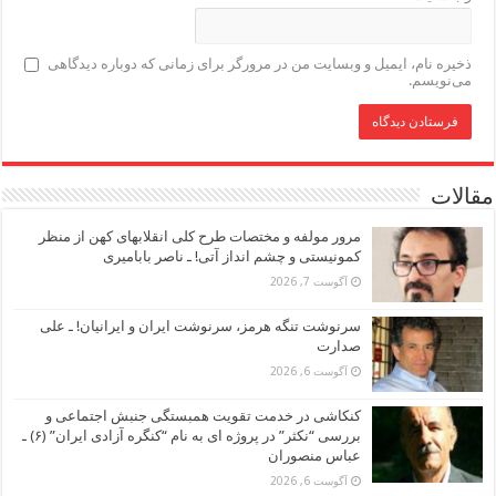
ذخیره نام، ایمیل و وبسایت من در مرورگر برای زمانی که دوباره دیدگاهی
می‌نویسم.
مقالات
مرور مولفه و مختصات طرح کلی انقلابهای کهن از منظر
کمونیستی و چشم انداز آتی! ـ ناصر بابامیری
آگوست 7, 2026
سرنوشت تنگه هرمز، سرنوشت ایران و ایرانیان! ـ علی
صدارت
آگوست 6, 2026
کنکاشی در خدمت تقویت همبستگی جنبش اجتماعی و
بررسی “نکثر” در پروژه ای به نام “کنگره آزادی ایران” (۶) ـ
عباس منصوران
آگوست 6, 2026