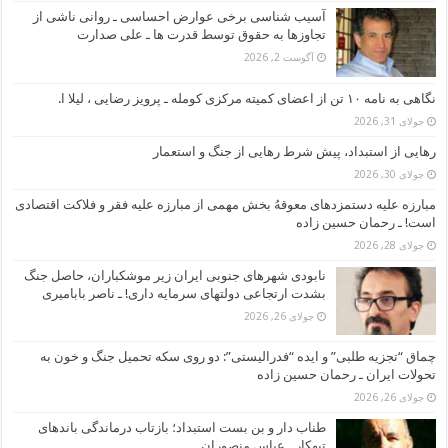
آسیب شناسی برخی عوارض احساسی ـ روانی ناشی از
تجاوزها به حقوق توسط قدرت ها ـ علی صدارت
آگوست 2, 2026
نگاهی به نامه ۱۰ تن از اعضای کمیته مرکزی کومله ـ پرویز رضایی ، لیلا ا.
جولای 31, 2026
رهایی از استبداد، پیش شرط رهایی از جنگ و استعمار
جولای 30, 2026
مبارزه علیه دستمزدهای معوقهُ بخش مهمی از مبارزه علیه فقر و فلاکت اقتصادی
است! ـ رحمان حسین زاده
جولای 28, 2026
نابودی شهرهای جنوبی ایران زیر موشکباران، حاصل جنگ
بشدت ارتجاعی دولتهای سرمایه داری! ـ ناصر بابامیری
جولای 26, 2026
چماق “تجزیه طلبی” و ایده “فدرالیستی”: دو روی سکه تحمیل جنگ و خون به
تحولات ایران ـ رحمان حسین زاده
جولای 26, 2026
طناب دار و بن بست استبداد؛ بازتاب درماندگی باندهای
تبهکار ـ عباس منصوران