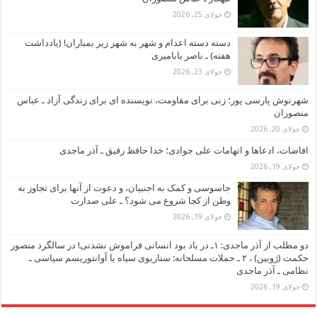
جولای 25, 2026
دسته دسته اعدام و شهر به شهر زیر بمباران! (یادداشت
هفته) ـ ناصر بابامیری
جولای 23, 2026
شهرنوش پارسی پور؛ زنی برای مقاومت، نویسنده ای برای زندگی آزاد ـ عباس
منصوران
جولای 20, 2026
افاضات، ادعاها و اتهامات علی جوادی؛ خدا حافظ رفیق ـ آذر ماجدی
جولای 19, 2026
جاسوسی و کمک به اجنبیان، و دعوت از آنها برای تجاوز به
وطن از کجا شروع می شود؟ ـ علی صدارت
جولای 19, 2026
دو مطلب از آذر ماجدی: ۱ـ در یاد بود انسانی فراموش نشدنی! در سالگرد منصور
حکمت (ژوبین) ، ۲ ـ حملات مسلحانه: سناریوی سیاه یا آوانتوریسم سیاسی ـ
نظامی ـ آذر ماجدی
جولای 19, 2026