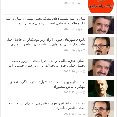
جولای 30, 2026
مبارزه علیه دستمزدهای معوقهُ بخش مهمی از مبارزه علیه
فقر و فلاکت اقتصادی است! ـ رحمان حسین زاده
جولای 28, 2026
نابودی شهرهای جنوبی ایران زیر موشکباران، حاصل جنگ
بشدت ارتجاعی دولتهای سرمایه داری! ـ ناصر بابامیری
جولای 26, 2026
چماق “تجزیه طلبی” و ایده “فدرالیستی”: دو روی سکه
تحمیل جنگ و خون به تحولات ایران ـ رحمان حسین زاده
جولای 26, 2026
طناب دار و بن بست استبداد؛ بازتاب درماندگی باندهای
تبهکار ـ عباس منصوران
جولای 25, 2026
دسته دسته اعدام و شهر به شهر زیر بمباران! (یادداشت
هفته) ـ ناصر بابامیری
جولای 23, 2026