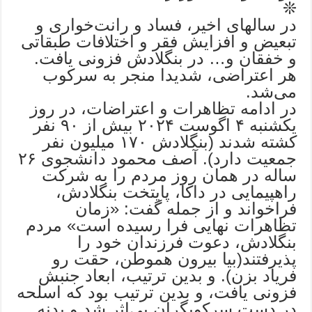
❊
در سالهای اخیر، فساد و رانت‌خواری و
تبعیض و افزایش فقر و اختلافات طبقاتی
و خفقان و… در بنگلادش فزونی یافت.
هر اعتراضی، شدیدا منجر به سرکوب
می‌شد.
در ادامه تظاهرات و اعتراضات، در روز
یکشنبه ۴ اگوست ۲۰۲۴ بیش از ۹۰ نفر
کشته شدند (بنگلادش ۱۷۰ میلیون نفر
جمعیت دارد). آصف محمود دانشجوی ۲۶
ساله در همان روز مردم را به شرکت
راهپیمایی در داکا، پایتخت بنگلادش،
فراخواند و از جمله گفت: «زمان
تظاهرات نهایی فرا رسیده است» مردم
بنگلادش، دعوت فرزندان خود را
پذیرفتند(بیا بیرون هموطن، حقت رو
فریاد بزن). و بدین ترتیب، ابعاد جنبش
فزونی یافت، و بدین ترتیب بود که اسلحه
در دست سرکوبگران بی‌اثر شد و بدنه