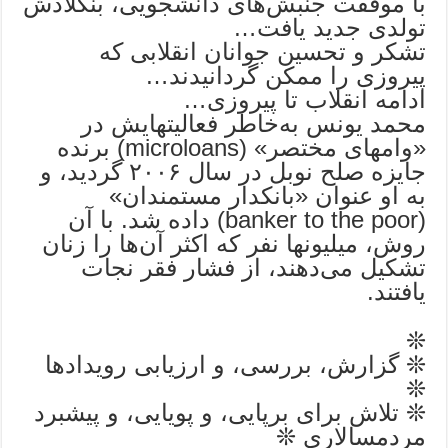
با موفقت جنبش‌های دانشجویی، بنگلادش
تولدی جدید یافت…
تشکر و تحسین جوانان انقلابی که
پیروزی را ممکن گردانیدند…
ادامه انقلاب تا پیروزی…
محمد یونس به‌خاطر فعالیتهایش در
«وامهای مختصر» (microloans) برنده
جایزه صلح نوبل در سال ۲۰۰۶ گردید، و
به او عنوان «بانکدار مستمندان»
(banker to the poor) داده شد. با آن
روش، میلیونها نفر که اکثر آن‌ها را زنان
تشکیل می‌دهند، از فشار فقر نجات
یافتند.
❊
❊ گزارش، بررسی، و ارزیابی رویدادها
❊
❊ تلاش برای برپایی، و پویایی، و پیشبرد
مردمسالاری ❊