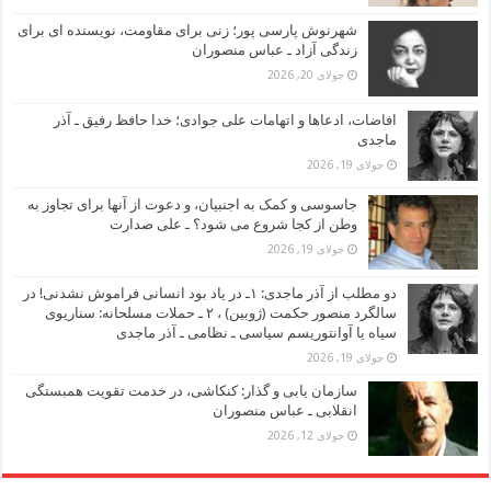
شهرنوش پارسی پور؛ زنی برای مقاومت، نویسنده ای برای
زندگی آزاد ـ عباس منصوران
جولای 20, 2026
افاضات، ادعاها و اتهامات علی جوادی؛ خدا حافظ رفیق ـ آذر
ماجدی
جولای 19, 2026
جاسوسی و کمک به اجنبیان، و دعوت از آنها برای تجاوز به
وطن از کجا شروع می شود؟ ـ علی صدارت
جولای 19, 2026
دو مطلب از آذر ماجدی: ۱ـ در یاد بود انسانی فراموش نشدنی! در
سالگرد منصور حکمت (ژوبین) ، ۲ ـ حملات مسلحانه: سناریوی
سیاه یا آوانتوریسم سیاسی ـ نظامی ـ آذر ماجدی
جولای 19, 2026
سازمان یابی و گذار: کنکاشی، در خدمت تقویت همبستگی
انقلابی ـ عباس منصوران
جولای 12, 2026