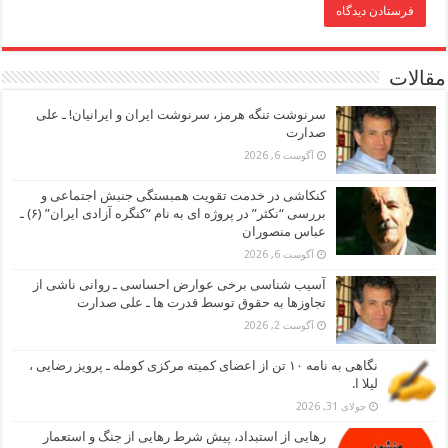
مقالات
سرنوشت تنگه هرمز، سرنوشت ایران و ایرانیان! ـ علی
صدارت
آگوست 6, 2026
کنکاشی در خدمت تقویت همبستگی جنبش اجتماعی و
بررسی “نکثر” در پروژه ای به نام “کنگره آزادی ایران” (۶) ـ
عباس منصوران
آگوست 6, 2026
آسیب شناسی برخی عوارض احساسی ـ روانی ناشی از
تجاوزها به حقوق توسط قدرت ها ـ علی صدارت
آگوست 2, 2026
نگاهی به نامه ۱۰ تن از اعضای کمیته مرکزی کومله ـ پرویز رضایی ،
لیلا ا.
جولای 31, 2026
رهایی از استبداد، پیش شرط رهایی از جنگ و استعمار