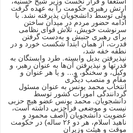
استعفا و فرار نخست وزیر شیخ حسنیه،
ارتش رهبری حکومت را به عهده گرفت
ولی توسط دانشجویان پذیرفته نشد. با
ادامه حضور مردم در میدان ساختن
سرنوشت خویش، تلاش قوای نظامی
برای رهبری جنبش و به‌دست گرفتن
قدرت، از همان ابتدا شکست خورد و در
نطفه خفه شد،
نپذیرفتن بدیل وابسته. طرد وابستگان به
قدرتها و نپذیرفتن آن‌ها به عنوان رهبر، و
وکیل، و سخنگو، و… و یا هر عنوان و
مقام و منصب دیگری
انتخاب محمد یونس به عنوان مسئول
گردانندگی امورات کشور توسط
دانشجویان. محمد یونس عضو هیچ حزبی
نیست و موضعی فراحزبی داشته است،
عضویت دانشجویان (آصف محمود و
ناهید اسلام، هر دو ۲۶ ساله) در حکومت
موقت و هیئت وزیران