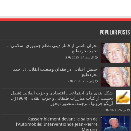
Popular Posts
بحران ناشی از قمار دینی نظام جمهوری اسلامی! ـ
احمد بخردطبع
آگوست 24, 2025
2
جنبش اعتلایی در فقدان وضعیت انقلابی! ـ احمد
بخردطبع
ژانویه 25, 2026
2
شکل بندی های اجتماعی ـ اقتصادی و حزب انقلابی (فصل
نخست از کتاب مبارزات طبقاتی و حزب انقلابی (1964)) ـ
آریگو چروتوا ـ ترجمه: منصور دیجور
می 26, 2024
1
Rassemblement devant le salon de
l’Automobile: Interventionde Jean-Pierre
Mercier