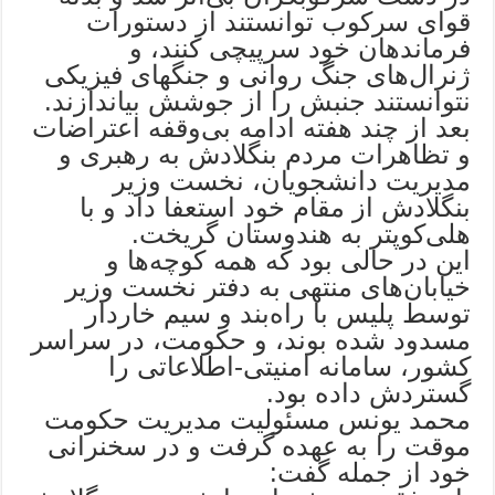
قوای سرکوب توانستند از دستورات
فرماندهان خود سرپیچی کنند، و
ژنرال‌های جنگ روانی و جنگهای فیزیکی
نتوانستند جنبش را از جوشش بیاندازند.
بعد از چند هفته ادامه بی‌وقفه اعتراضات
و تظاهرات مردم بنگلادش به رهبری و
مدیریت دانشجویان، نخست وزیر
بنگلادش از مقام خود استعفا داد و با
هلی‌کوپتر به هندوستان گریخت.
این در حالی بود که همه کوچه‌ها و
خیابان‌های منتهی به دفتر نخست وزیر
توسط پلیس با راه‌بند و سیم خاردار
مسدود شده بوند، و حکومت، در سراسر
کشور، سامانه امنیتی-اطلاعاتی را
گستردش داده بود.
محمد یونس مسئولیت مدیریت حکومت
موقت را به عهده گرفت و در سخنرانی
خود از جمله گفت: