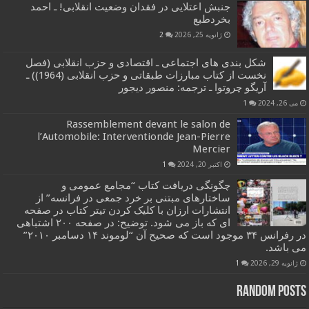
جنبش اعتلایی در فقدان وضعیت انقلابی! ـ احمد
بخردطبع
ژانویه 25, 2026
2
شکل بندی های اجتماعی ـ اقتصادی و حزب انقلابی (فصل
نخست از کتاب مبارزات طبقاتی و حزب انقلابی (1964)) ـ
آریگو چروتوا ـ ترجمه: منصور دیجور
می 26, 2024
1
Rassemblement devant le salon de
l’Automobile: Interventionde Jean-Pierre
Mercier
اکتبر 20, 2024
1
چگونگی دریافت کتاب “مجامع عمومی و
ساختارهای مبتنی بر خرد جمعی در فرانسه” از
انتشارات ارزان با کلیک کردن تیتر کتاب در صفحه
ای که باز می شود. توضیح: در صفحه ۲۰۰ اشتباهی
در رفرانس ۳۴ موجود است که صحیح آن “لوموند ۱۴ دسامبر ۲۰۱۰”
می باشد.
ژانویه 29, 2026
1
Random Posts