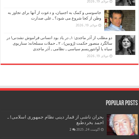
جولای 19, 2026
جاسوسی و کمک به اجنبیان، و دعوت از آنها برای تجاوز به
وطن از کجا شروع می شود؟ ـ علی صدارت
جولای 19, 2026
دو مطلب از آذر ماجدی: ۱ـ در یاد بود انسانی فراموش نشدنی! در
سالگرد منصور حکمت (ژوبین) ، ۲ ـ حملات مسلحانه: سناریوی
سیاه یا آوانتوریسم سیاسی ـ نظامی ـ آذر ماجدی
جولای 19, 2026
Popular Posts
بحران ناشی از قمار دینی نظام جمهوری اسلامی! ـ
احمد بخردطبع
آگوست 24, 2025
2