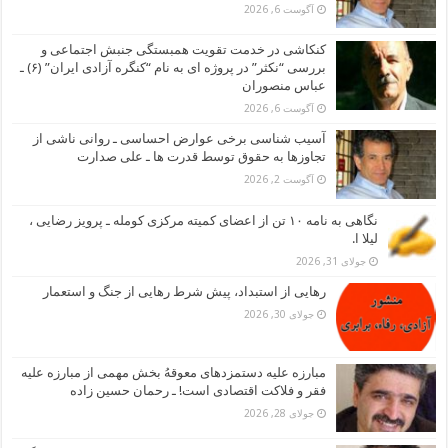
آگوست 6, 2026
کنکاشی در خدمت تقویت همبستگی جنبش اجتماعی و
بررسی “نکثر” در پروژه ای به نام “کنگره آزادی ایران” (۶) ـ
عباس منصوران
آگوست 6, 2026
آسیب شناسی برخی عوارض احساسی ـ روانی ناشی از
تجاوزها به حقوق توسط قدرت ها ـ علی صدارت
آگوست 2, 2026
نگاهی به نامه ۱۰ تن از اعضای کمیته مرکزی کومله ـ پرویز رضایی ،
لیلا ا.
جولای 31, 2026
رهایی از استبداد، پیش شرط رهایی از جنگ و استعمار
جولای 30, 2026
مبارزه علیه دستمزدهای معوقهُ بخش مهمی از مبارزه علیه
فقر و فلاکت اقتصادی است! ـ رحمان حسین زاده
جولای 28, 2026