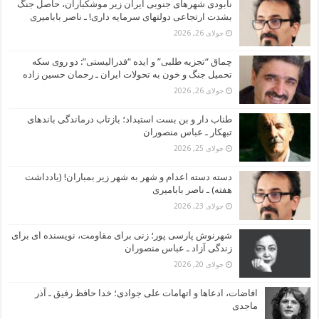
نابودی شهرهای جنوبی ایران زیر موشکباران، حاصل جنگ
بشدت ارتجاعی دولتهای سرمایه داری! ـ ناصر بابامیری
جولای 26, 2026
چماق “تجزیه طلبی” و ایده “فدرالیستی”: دو روی سکه
تحمیل جنگ و خون به تحولات ایران ـ رحمان حسین زاده
جولای 26, 2026
طناب دار و بن بست استبداد؛ بازتاب درماندگی باندهای
تبهکار ـ عباس منصوران
جولای 25, 2026
دسته دسته اعدام و شهر به شهر زیر بمباران! (یادداشت
هفته) ـ ناصر بابامیری
جولای 23, 2026
شهرنوش پارسی پور؛ زنی برای مقاومت، نویسنده ای برای
زندگی آزاد ـ عباس منصوران
جولای 20, 2026
افاضات، ادعاها و اتهامات علی جوادی؛ خدا حافظ رفیق ـ آذر
ماجدی